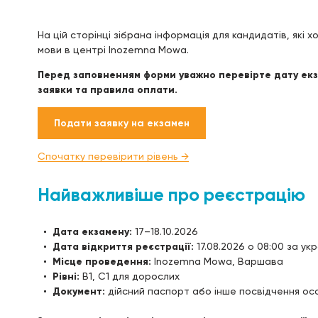
На цій сторінці зібрана інформація для кандидатів, які
мови в центрі Inozemna Mowa.
Перед заповненням форми уважно перевірте дату екза
заявки та правила оплати.
Подати заявку на екзамен
Спочатку перевірити рівень →
Найважливіше про реєстрацію
Дата екзамену:
17–18.10.2026
Дата відкриття реєстрації:
17.08.2026 о 08:00 за ук
Місце проведення:
Inozemna Mowa, Варшава
Рівні:
B1, C1 для дорослих
Документ:
дійсний паспорт або інше посвідчення о