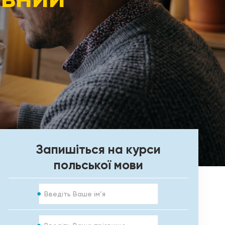
Запишіться на курси
польської мови
Ім’я
Прізвище