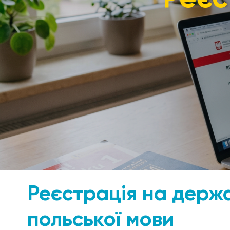
Реєстрація на держ
польської мови