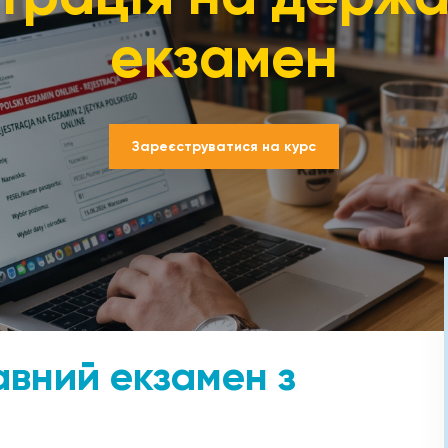
екзамен
Зареєструватися на курс
авний екзамен з