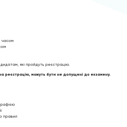
м часом
сом
дидатам, які пройдуть реєстрацію.
на реєстрацію, можуть бути не допущені до екзамену.
графією
ї
до правил