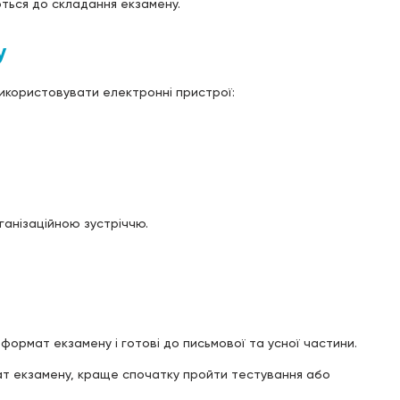
ться до складання екзамену.
у
икористовувати електронні пристрої:
ганізаційною зустріччю.
, формат екзамену і готові до письмової та усної частини.
мат екзамену, краще спочатку пройти тестування або