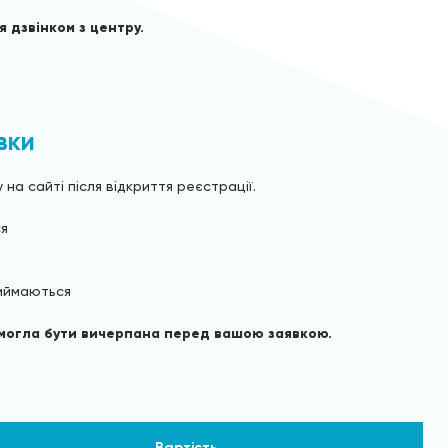
 дзвінком з центру.
вки
а сайті після відкриття реєстрації.
ся
риймаються
а могла бути вичерпана перед вашою заявкою.
Вартість