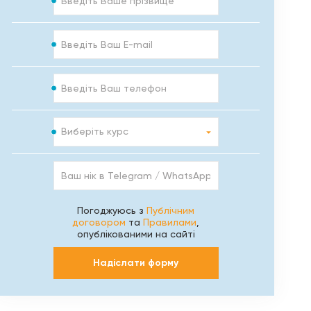
E-
mail
Телефон
Курс
Виберіть курс
Ваш
нік
в
Telegram
Погоджуюсь з
Публічним
/
договором
та
Правилами
,
WhatsApp
опублікованими на сайті
/
Viber
Надіслати форму