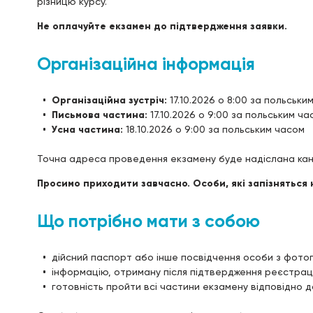
різницю курсу.
Не оплачуйте екзамен до підтвердження заявки.
Організаційна інформація
Організаційна зустріч:
17.10.2026 о 8:00 за польськи
Письмова частина:
17.10.2026 о 9:00 за польським ча
Усна частина:
18.10.2026 о 9:00 за польським часом
Точна адреса проведення екзамену буде надіслана кан
Просимо приходити завчасно. Особи, які запізняться 
Що потрібно мати з собою
дійсний паспорт або інше посвідчення особи з фото
інформацію, отриману після підтвердження реєстраці
готовність пройти всі частини екзамену відповідно 