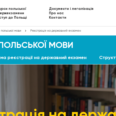
урси польської
Документи і легалізація
ержекзамени
Про нас
ступ до Польщі
Контакти
польської мови
Реєстрація на державний екзамен
 ПОЛЬСЬКОЇ МОВИ
ма реєстрації на державний екзамен
Структ
трація на держ