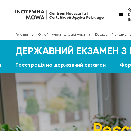
К
Д
В
Головна
Онлайн курси польської мови
Державний екзамен з 
ДЕРЖАВНИЙ ЕКЗАМЕН З
н
Реєстрація на державний екзамен
Фор
Реєс