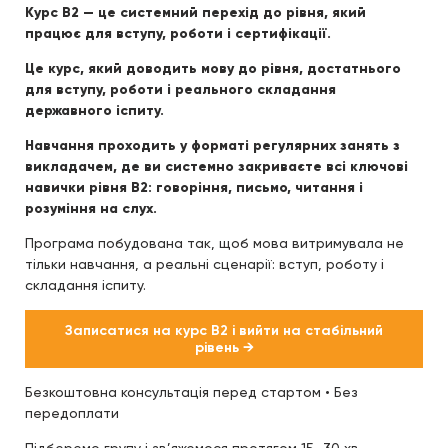
Курс B2 — це системний перехід до рівня, який
працює для вступу, роботи і сертифікації.
Це курс, який доводить мову до рівня, достатнього
для вступу, роботи і реального складання
державного іспиту.
Навчання проходить у форматі регулярних занять з
викладачем, де ви системно закриваєте всі ключові
навички рівня B2: говоріння, письмо, читання і
розуміння на слух.
Програма побудована так, щоб мова витримувала не
тільки навчання, а реальні сценарії: вступ, роботу і
складання іспиту.
Записатися на курс B2 і вийти на стабільний
рівень →
Безкоштовна консультація перед стартом • Без
передоплати