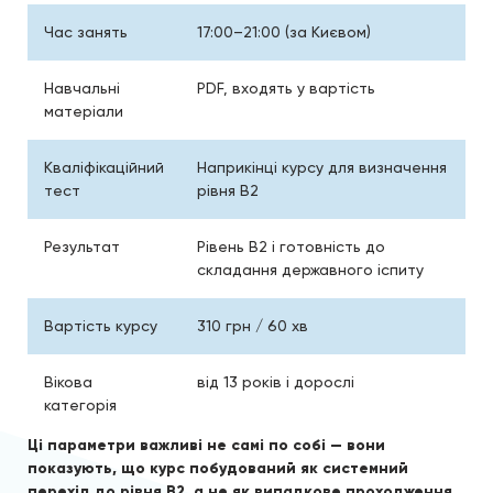
Час занять
17:00–21:00 (за Києвом)
Навчальні
PDF, входять у вартість
матеріали
Кваліфікаційний
Наприкінці курсу для визначення
тест
рівня B2
Результат
Рівень B2 і готовність до
складання державного іспиту
Вартість курсу
310 грн / 60 хв
Вікова
від 13 років і дорослі
категорія
Ці параметри важливі не самі по собі — вони
показують, що курс побудований як системний
перехід до рівня B2, а не як випадкове проходження