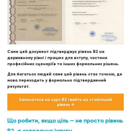
Саме цей документ підтверджує рівень B2 на
державному рівні і працює для вступу, частини
професійних сценаріїв та інших формальних рішень.
Для багатьох людей саме цей рівень стає точкою, де
мова переходить у формально підтверджений
результат.
Записатися на курс B2 і вийти на стабільний
рівень →
Що робити, якщо ціль — не просто рівень
B2, а складання іспиту