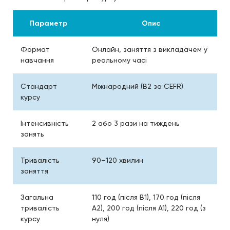
Параметр
Опис
Формат
Онлайн, заняття з викладачем у
навчання
реальному часі
Стандарт
Міжнародний (B2 за CEFR)
курсу
Інтенсивність
2 або 3 рази на тиждень
занять
Тривалість
90–120 хвилин
заняття
Загальна
110 год (після B1), 170 год (після
тривалість
A2), 200 год (після A1), 220 год (з
курсу
нуля)