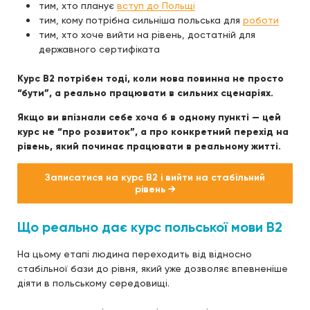
тим, хто планує
вступ до Польщі
тим, кому потрібна сильніша польська для
роботи
тим, хто хоче вийти на рівень, достатній для
державного сертифіката
Курс B2 потрібен тоді, коли мова повинна не просто
“бути”, а реально працювати в сильних сценаріях.
Якщо ви впізнали себе хоча б в одному пункті — цей
курс не “про розвиток”, а про конкретний перехід на
рівень, який починає працювати в реальному житті.
Записатися на курс B2 і вийти на стабільний
рівень →
Що реально дає курс польської мови B2
На цьому етапі людина переходить від відносно
стабільної бази до рівня, який уже дозволяє впевненіше
діяти в польському середовищі.