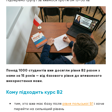
Підберемо групу і зв’яжемося протягом 15–30 хв
Понад 1000 студентів вже досягли рівня B2 разом з
нами за 15 років — від базового рівня до впевненого
використання мови.
Кому підходить курс B2
тим, хто вже має базу після
рівня польської B1
і хоче
перейти на сильніший рівень