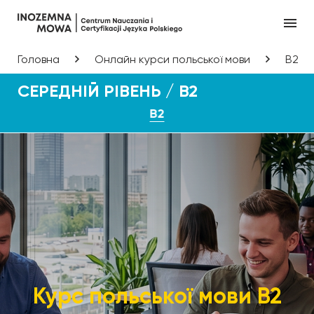
Головна
Онлайн курси польської мови
B2
СЕРЕДНІЙ РІВЕНЬ / B2
B2
Курс польської мови B2