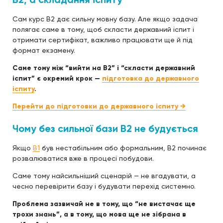
Сам курс B2 дає сильну мовну базу. Але якщо задача
полягає саме в тому, щоб скласти державний іспит і
отримати сертифікат, важливо працювати ще й під
формат екзамену.
Саме тому між “вийти на B2” і “скласти державний
іспит” є окремий крок —
підготовка до державного
іспиту
.
Перейти до підготовки до державного іспиту →
Чому без сильної бази B2 не будується
Якщо
B1
був нестабільним або формальним, B2 починає
розвалюватися вже в процесі побудови.
Саме тому найсильніший сценарій — не вгадувати, а
чесно перевірити базу і будувати перехід системно.
Проблема зазвичай не в тому, що “не вистачає ще
трохи знань”, а в тому, що мова ще не зібрана в