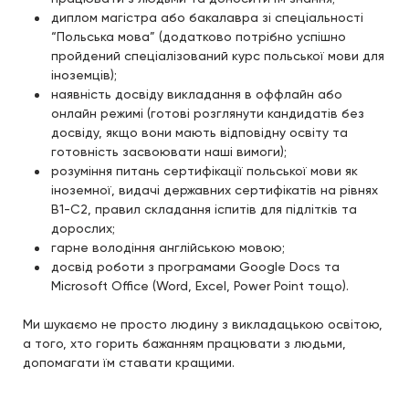
диплом магістра або бакалавра зі спеціальності
“Польська мова” (додатково потрібно успішно
пройдений спеціалізований курс польської мови для
іноземців);
наявність досвіду викладання в оффлайн або
онлайн режимі (готові розглянути кандидатів без
досвіду, якщо вони мають відповідну освіту та
готовність засвоювати наші вимоги);
розуміння питань сертифікації польської мови як
іноземної, видачі державних сертифікатів на рівнях
В1-С2, правил складання іспитів для підлітків та
дорослих;
гарне володіння англійською мовою;
досвід роботи з програмами Google Docs та
Microsoft Office (Word, Excel, Power Point тощо).
Ми шукаємо не просто людину з викладацькою освітою,
а того, хто горить бажанням працювати з людьми,
допомагати їм ставати кращими.