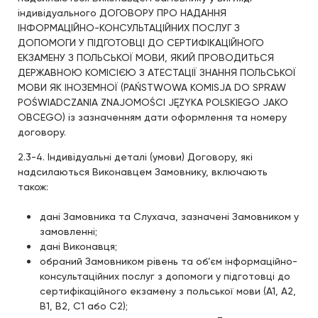
індивідуального ДОГОВОРУ ПРО НАДАННЯ
ІНФОРМАЦІЙНО-КОНСУЛЬТАЦІЙНИХ ПОСЛУГ З
ДОПОМОГИ У ПІДГОТОВЦІ ДО СЕРТИФІКАЦІЙНОГО
ЕКЗАМЕНУ З ПОЛЬСЬКОЇ МОВИ, ЯКИЙ ПРОВОДИТЬСЯ
ДЕРЖАВНОЮ КОМІСІЄЮ З АТЕСТАЦІЇ ЗНАННЯ ПОЛЬСЬКОЇ
МОВИ ЯК ІНОЗЕМНОЇ (PAŃSTWOWA KOMISJA DO SPRAW
POŚWIADCZANIA ZNAJOMOŚCI JĘZYKA POLSKIEGO JAKO
OBCEGO) із зазначенням дати оформлення та номеру
договору.
2.3-4. Індивідуальні деталі (умови) Договору, які
надсилаються Виконавцем Замовнику, включають
також:
дані Замовника та Слухача, зазначені Замовником у
замовленні;
дані Виконавця;
обраний Замовником рівень та об’єм інформаційно-
консультаційних послуг з допомоги у підготовці до
сертифікаційного екзамену з польської мови (А1, А2,
В1, В2, С1 або С2);