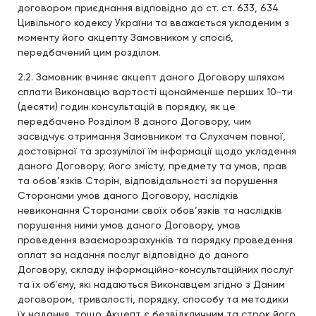
договором приєднання відповідно до ст. ст. 633, 634
Цивільного кодексу України та вважається укладеним з
моменту його акцепту Замовником у спосіб,
передбачений цим розділом.
2.2. Замовник вчиняє акцепт даного Договору шляхом
сплати Виконавцю вартості щонайменше перших 10-ти
(десяти) годин консультацій в порядку, як це
передбачено Розділом 8 даного Договору, чим
засвідчує отримання Замовником та Слухачем повної,
достовірної та зрозумілої їм інформації щодо укладення
даного Договору, його змісту, предмету та умов, прав
та обов’язків Сторін, відповідальності за порушення
Сторонами умов даного Договору, наслідків
невиконання Сторонами своїх обов’язків та наслідків
порушення ними умов даного Договору, умов
проведення взаєморозрахунків та порядку проведення
оплат за надання послуг відповідно до даного
Договору, складу інформаційно-консультаційних послуг
та їх об’єму, які надаються Виконавцем згідно з Даним
договором, тривалості, порядку, способу та методики
їх надання, тощо. Акцепт є безвідкличним та строк його