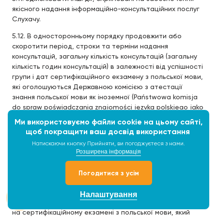
якісного надання інформаційно-консультаційних послуг
Слухачу.
5.12. В односторонньому порядку продовжити або
скоротити період, строки та терміни надання
консультацій, загальну кількість консультацій (загальну
кількість годин консультацій) в залежності від успішності
групи і дат сертифікаційного екзамену з польської мови,
які оголошуються Державною комісією з атестації
знання польської мови як іноземної (Państwowa komisja
do spraw poświadczania znajomości języka polskiego jako
obcego) на офіційному веб сайті за
Ми використовуємо файли cookie на цьому сайті,
адресою
https://certyfikatpolski.pl/category/terminy/
.
щоб покращити ваш досвід використання
Натискаючи кнопку Прийняти, ви погоджуєтеся з нами.
5.13. Сповіщати Замовника та/або Слухача про нові
Розширена інформація
акції, надсилати рекламні та інформаційні матеріали по
всіх засобах зв'язку, наданих Замовником та/або
Погодитися з усім
Слухачем.
Withdraw consent
5.14. Виконавець не дає жодних гарантій та не несе
Налаштування
жодної відповідальність за результати іспиту Слухача
на сертифікаційному екзамені з польської мови, який