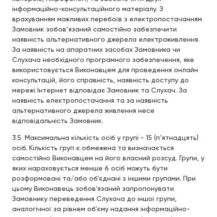
інформаційно-консультаційного матеріалу. З
врахуванням можливих перебоїв з електропостачанням
Замовник зобов’язаний самостійно забезпечити
наявність альтернативного джерела електроживлення.
За наявність на апаратних засобах Замовника чи
Слухача необхідного програмного забезпечення, яке
використовується Виконавцем для проведення онлайн
консультацій, його справність, наявність доступу до
мережі Інтернет відповідає Замовник та Слухач. За
наявність електропостачання та за наявність
альтернативного джерела живлення несе
відповідальність Замовник.
3.5. Максимальна кількість осіб у групі - 15 (п’ятнадцять)
осіб. Кількість груп є обмежена та визначається
самостійно Виконавцем на його власний розсуд. Групи, у
яких нараховується менше 6 осіб можуть бути
розформовані та/або об’єднані з іншими групами. При
цьому Виконавець зобов'язаний запропонувати
Замовнику переведення Слухача до іншої групи,
аналогічної за рівнем об’єму надання інформаційно-