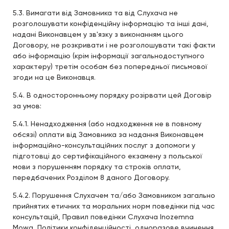
5.3. Вимагати від Замовника та від Слухача не
розголошувати конфіденційну інформацію та інші дані,
надані Виконавцем у зв'язку з виконанням цього
Договору, не розкривати і не розголошувати такі факти
або інформацію (крім інформації загальнодоступного
характеру) третім особам без попередньої письмової
згоди на це Виконавця.
5.4. В односторонньому порядку розірвати цей Договір
за умов:
5.4.1. Ненадходження (або надходження не в повному
обсязі) оплати від Замовника за надання Виконавцем
інформаційно-консультаційних послуг з допомоги у
підготовці до сертифікаційного екзамену з польської
мови з порушенням порядку та строків оплати,
передбачених Розділом 8 даного Договору.
5.4.2. Порушення Слухачем та/або Замовником загально
прийнятих етичних та моральних норм поведінки під час
консультацій, Правил поведінки Слухача Inozemna
Mowa, Політики конфіденційності, одноразове вчинення