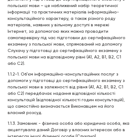
польської мови – це наближений набір теоретичної
інформації та практичних матеріалів інформаційно-
консультаційного характеру, а також різного роду
матеріалів, наявних у вільному доступі в мережі
Інтернет, за допомогою яких можна проводити
самоперевірку під час підготовки до сертифікаційного
екзамену з польської мови, спрямований на допомогу
Слухачу у підготовці до сертифікаційного екзамену з
польської мови на відповідному рівні (А1, А2, В1, В2, С1
або С2).
1.1.2-1. Об’єм інформаційно-консультаційних послуг з
допомоги у підготовці до сертифікаційного екзамену з
польської мови в залежності від рівня (А1, А2, В1, В2, С1
або С2) передбачає надання відповідної кількості
консультацій (відповідної кількості годин консультацій),
що самостійно визначається Виконавцем на його
власний розсуд.
1.1.3. Замовник - фізична особа або юридична особа, яка
акцептувала даний Договір у власних інтересах або в
інтересах іншої фізичної особи (Слухача).