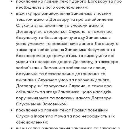
посилання на повний текст даного Договору та про
необхідність з його ознайомленням;
відмітку про ознайомлення Замовника з повним
текстом даного Договору та про ознайомлення
Слухача з положеннями та умовами даного
Договору, які стосуються Слухача, а також про
безумовну та беззаперечну згоду Замовника з
усіма умовами та положеннями даного Договору, а
також про зобов’язання Замовника безумовно та
беззаперечно дотримуватись та виконувати всі
умови та положення даного Договору, а також про
зобов’язання Замовника забезпечити повне,
безумовне та беззаперечне дотримання та
виконання Слухачем умов та положень даного
Договору, які стосуються Слухача, а також про
обізнаність та згоду Замовника щодо наслідків
порушення умов та положень даного Договору
Слухачем чи Замовником;
посилання на повний текст Правил поведінки
Слухача Inozemna Mowa та про необхідність з їх
ознайомленням;
відмітку про ознайомлення Замовника та Слухача з