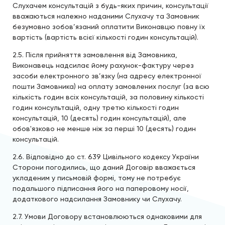
Слухачем консультацій з будь-яких причин, консультації
вважаються належно наданими Слухачу та Замовник
безумовно зобов’язаний оплатити Виконавцю повну їх
вартість (вартість всієї кількості годин консультацій).
2.5. Після прийняття замовлення від Замовника,
Виконавець надсилає йому рахунок-фактуру через
засоби електронного зв’язку (на адресу електронної
пошти Замовника) на оплату замовлених послуг (за всю
кількість годин всіх консультацій, за половину кількості
годин консультацій, одну третю кількості годин
консультацій, 10 (десять) годин консультацій), але
обов'язково не менше ніж за перші 10 (десять) годин
консультацій.
2.6. Відповідно до ст. 639 Цивільного кодексу України
Сторони погодились, що даний Договір вважається
укладеним у письмовій формі, тому не потребує
подальшого підписання його на паперовому носії,
додаткового надсилання Замовнику чи Слухачу.
2.7. Умови Договору встановлюються однаковими для