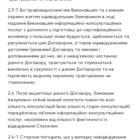
2.3-7. Всі правовідносини між Виконавцем та з кожним
окремо взятим індивідуальним Замовником в ході
надання Виконавцем інформаційно-консультаційних
послуг з допомоги у підготовці до сертифікаційного
екзамену з польської мови будуються, здійснюються та
регулюються цим Договором, а також індивідуальними
деталями (умовами) Договору та змінами і
доповненнями до них, які є невід’ємною частиною
даного Договору, трактуються та тлумачаться
виключно в сукупності з даним Договором та не
підлягають жодному окремому трактуванню чи
тлумаченню.
2.4. Після акцептації даного Договору, Замовник
безумовно зобов’язаний оплатити повністю всю
кількість консультацій (всю кількість годин консультацій),
передбачену об’ємом інформаційно-консультаційних
послуг, незалежно від кількості фактичного їх
відвідування Слухачем.
2.4-1. Сторони погодили, що у випадку невідвідування