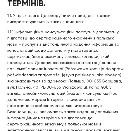
ТЕРМІНІВ.
1.1. У цілях цього Договору нижче наведені терміни
використовуються в таких значеннях:
1.1.1. інформаційно-консультаційні послуги з допомоги у
підготовці до сертифікаційного екзамену з польської
мови – послуги з дистанційного надання інформації та
консультацій щодо допомоги у підготовці до
сертифікаційного екзамену з польської мови, який
проводиться Державною комісією з атестації знання
польської мови як іноземної (Państwowa komisja do spraw
poświadczania znajomości języka polskiego jako obcego),
яка знаходиться за адресою: Польща, 00-635 Варшава,
вул. Польна, 40 (PL-00-635 Warszawa ul. Polna 40), у
вигляді онлайн-консультацій (надалі - консультації) за
допомогою мережі Інтернет з використанням
програмного забезпечення, яке використовує
Виконавець, які включають також надання допоміжних
інформаційних матеріалів з підготовки до
сертифікаційного екзамену з польської мови в
електронному вигляді, які є у вільному доступі, зокрема,