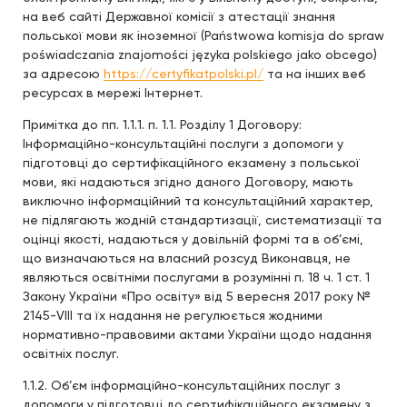
на веб сайті Державної комісії з атестації знання
польської мови як іноземної (Państwowa komisja do spraw
poświadczania znajomości języka polskiego jako obcego)
за адресою
https://certyfikatpolski.pl/
та на інших веб
ресурсах в мережі Інтернет.
Примітка до пп. 1.1.1. п. 1.1. Розділу 1 Договору:
Інформаційно-консультаційні послуги з допомоги у
підготовці до сертифікаційного екзамену з польської
мови, які надаються згідно даного Договору, мають
виключно інформаційний та консультаційний характер,
не підлягають жодній стандартизації, систематизації та
оцінці якості, надаються у довільній формі та в об’ємі,
що визначаються на власний розсуд Виконавця, не
являються освітніми послугами в розумінні п. 18 ч. 1 ст. 1
Закону України «Про освіту» від 5 вересня 2017 року №
2145-VIII та їх надання не регулюється жодними
нормативно-правовими актами України щодо надання
освітніх послуг.
1.1.2. Об’єм інформаційно-консультаційних послуг з
допомоги у підготовці до сертифікаційного екзамену з