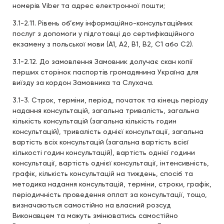
номерів Viber та адрес електронної пошти;
3.1-2.11. Рівень об’єму інформаційно-консультаційних
послуг з допомоги у підготовці до сертифікаційного
екзамену з польської мови (А1, А2, В1, В2, С1 або С2).
3.1-2.12. До замовлення Замовник долучає скан копії
перших сторінок паспортів громадянина Україна для
виїзду за кордон Замовника та Слухача.
3.1-3. Строк, терміни, період, початок та кінець періоду
надання консультацій, загальна тривалість, загальна
кількість консультацій (загальна кількість годин
консультацій), тривалість однієї консультації, загальна
вартість всіх консультацій (загальна вартість всієї
кількості годин консультацій), вартість однієї години
консультації, вартість однієї консультації, інтенсивність,
графік, кількість консультацій на тиждень, спосіб та
методика надання консультацій, терміни, строки, графік,
періодичність проведення оплат за консультації, тощо,
визначаються самостійно на власний розсуд
Виконавцем та можуть змінюватись самостійно