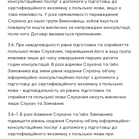
консультаційних послуг з допомоги у підготовці до
сертифікаційного екзамену з польської мови, якщо є
така можливість. У разі неможливості переведення
Слухача до іншої групи Виконавець зобов'язується
повернути кошти виключно за непроведені консультації,
після чого Договір вважається припиненим.
3.6. При невідповідності рівня підготовки та сприйняття
польської мови Слухачем, переміщення його в іншу групу
можливе лише до часу завершення перших десяти
годин консультацій. В разі відмови Слухача та/або
Замовника від зміни рівня надання Слухачу об’єму
інформаційно-консультаційних послуг з допомоги у
підготовці до сертифікаційного екзамену з польської
мови - відповідальність за рівень підготовки та
сприйняття польської мови Слухачем несуть виключно
лише Слухач та Замовник.
3.6-1. В разі бажання Слухача та/або Замовника
підвищити рівень надання Слухачу об’єму інформаційно-
консультаційних послуг з допомоги у підготовці до
сертифікаційного екзамену з польської мови при