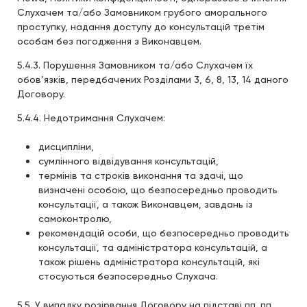
Слухачем та/або Замовником грубого аморального
проступку, надання доступу до консультацій третім
особам без погодження з Виконавцем.
5.4.3. Порушення Замовником та/або Слухачем їх
обов’язків, передбачених Розділами 3, 6, 8, 13, 14 даного
Договору.
5.4.4. Недотримання Слухачем:
дисципліни,
сумлінного відвідування консультацій,
термінів та строків виконання та здачі, що
визначені особою, що безпосередньо проводить
консультації, а також Виконавцем, завдань із
самоконтролю,
рекомендацій особи, що безпосередньо проводить
консультації, та адміністратора консультацій, а
також рішень адміністратора консультацій, які
стосуються безпосередньо Слухача.
5.5. У випадку розірвання Договору на підставі пп. пп.