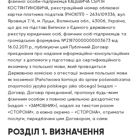
фізичної особи-підприємця КАЦЕВИЧА СЕРГІЯ
КОСТЯНТИНОВИЧА, реєстраційний номер облікової
картки платника податків (РНОКПП) – 2634109336, вул.
Яровиця 7/6, м. Луцьк, Волинська обл., 43006, Україна,
що діє на підставі Виписки з Єдиного державного
реєстру юридичних осіб, фізичних осіб-підприємців та
громадських формувань №21870000000003673 від
16.02.2011 р., публікуючи цей Публічний Договір
приєднання про надання інформаційно-консультаційних
послуг з допомоги у підготовці до сертифікаційного
екзамену з польської мови, який проводиться
Державною комісією з атестації знання польської мови
як іноземної (Państwowa komisja do spraw poświadczania
znajomości języka polskiego jako obcego) (надалі –
Договір, Договір приєднання), пропонує будь-яким
фізичним особам з повною цивільною дієздатністю
(надалі – «ЗАМОВНИК»), надалі за текстом разом
«СТОРОНИ», а кожна окремо - «СТОРОНА», отримати
послуги, передбачені цим Договором, а саме:
РОЗДІЛ 1. ВИЗНАЧЕННЯ