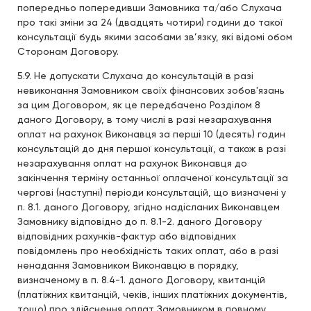
попередньо попередивши Замовника та/або Слухача
про такі зміни за 24 (двадцять чотири) години до такої
консультації будь якими засобами зв’язку, які відомі обом
Сторонам Договору.
5.9. Не допускати Слухача до консультацій в разі
невиконання Замовником своїх фінансових зобов'язань
за цим Договором, як це передбачено Розділом 8
даного Договору, в тому числі в разі незарахування
оплат на рахунок Виконавця за перші 10 (десять) годин
консультацій до дня першої консультації, а також в разі
незарахування оплат на рахунок Виконавця до
закінчення терміну останньої оплаченої консультації за
чергові (наступні) періоди консультацій, що визначені у
п. 8.1. даного Договору, згідно надісланих Виконавцем
Замовнику відповідно до п. 8.1-2. даного Договору
відповідних рахунків-фактур або відповідних
повідомлень про необхідність таких оплат, або в разі
ненадання Замовником Виконавцю в порядку,
визначеному в п. 8.4-1. даного Договору, квитанцій
(платіжних квитанцій, чеків, інших платіжних документів,
тощо) про здійснення оплат Замовником в повному