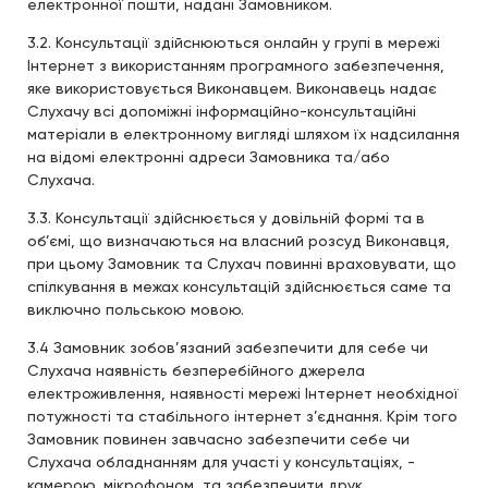
електронної пошти, надані Замовником.
3.2. Консультації здійснюються онлайн у групі в мережі
Інтернет з використанням програмного забезпечення,
яке використовується Виконавцем. Виконавець надає
Слухачу всі допоміжні інформаційно-консультаційні
матеріали в електронному вигляді шляхом їх надсилання
на відомі електронні адреси Замовника та/або
Слухача.
3.3. Консультації здійснюється у довільній формі та в
об’ємі, що визначаються на власний розсуд Виконавця,
при цьому Замовник та Слухач повинні враховувати, що
спілкування в межах консультацій здійснюється саме та
виключно польською мовою.
3.4 Замовник зобов’язаний забезпечити для себе чи
Слухача наявність безперебійного джерела
електроживлення, наявності мережі Інтернет необхідної
потужності та стабільного інтернет з’єднання. Крім того
Замовник повинен завчасно забезпечити себе чи
Слухача обладнанням для участі у консультаціях, -
камерою, мікрофоном, та забезпечити друк