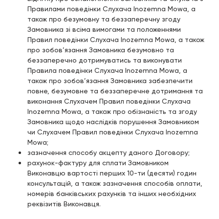
Правилами поведінки Слухача Inozemna Mowa, а
також про безумовну та беззаперечну згоду
Замовника зі всіма вимогами та положеннями
Правил поведінки Слухача Inozemna Mowa, а також
про зобов’язання Замовника безумовно та
беззаперечно дотримуватись та виконувати
Правила поведінки Слухача Inozemna Mowa, а
також про зобов’язання Замовника забезпечити
повне, безумовне та беззаперечне дотримання та
виконання Слухачем Правил поведінки Слухача
Inozemna Mowa, а також про обізнаність та згоду
Замовника щодо наслідків порушення Замовником
чи Слухачем Правил поведінки Слухача Inozemna
Mowa;
зазначення способу акцепту даного Договору;
рахунок-фактуру для сплати Замовником
Виконавцю вартості перших 10-ти (десяти) годин
консультацій, а також зазначення способів оплати,
номерів банківських рахунків та інших необхідних
реквізитів Виконавця.