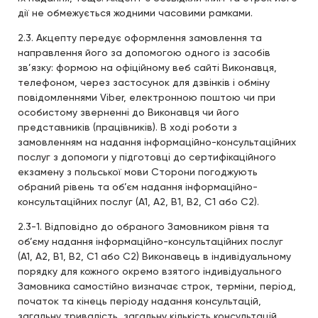
дії не обмежується жодними часовими рамками.
2.3. Акцепту передує оформлення замовлення та
направлення його за допомогою одного із засобів
зв’язку: формою на офіційному веб сайті Виконавця,
телефоном, через застосунок для дзвінків і обміну
повідомленнями Viber, електронною поштою чи при
особистому зверненні до Виконавця чи його
представників (працівників). В ході роботи з
замовленням на надання інформаційно-консультаційних
послуг з допомоги у підготовці до сертифікаційного
екзамену з польської мови Сторони погоджують
обраний рівень та об’єм надання інформаційно-
консультаційних послуг (А1, А2, В1, В2, С1 або С2).
2.3-1. Відповідно до обраного Замовником рівня та
об’єму надання інформаційно-консультаційних послуг
(А1, А2, В1, В2, С1 або С2) Виконавець в індивідуальному
порядку для кожного окремо взятого індивідуального
Замовника самостійно визначає строк, терміни, період,
початок та кінець періоду надання консультацій,
загальну тривалість, загальну кількість консультацій