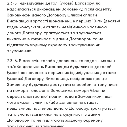
2.3-5. Індивідуальні деталі (умови) Договору, які
надсилаються Виконавцем Замовнику, після акцепту
Замовником даного Договору шляхом сплати
Виконавцю вартості щонайменше перших 10-ти (десяти)
годин консультацій стають невід’ємною частиною
даного Договору, трактуються та тлумачаться
виключно в сукупності з даним Договором та не
підлягають жодному окремому трактуванню чи
тлумаченню.
2.3-6. В разі змін та/або доповнень та подальших змін
та/або доповнень Виконавцем будь-яких із деталей
(умов), зазначених в первинних індивідуальних деталях
(умовах) Договору, Виконавець повідомляє про це
Замовнику будь-яким доступним способом, в тому числі
на номери телефонів Замовника, номери Viber чи
адреси електронної пошти, надані Замовником, після
чого вказані зміни та/або доповнення стають
невід’ємною частиною даного Договору, трактуються
та тлумачаться виключно в сукупності з даним
Договором та не підлягають жодному окремому
трактуванню чи тлумаченню.