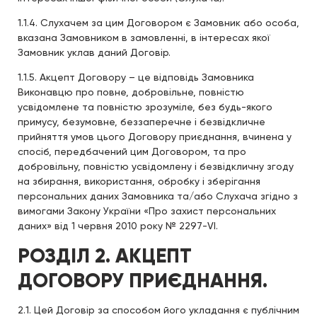
1.1.4. Слухачем за цим Договором є Замовник або особа,
вказана Замовником в замовленні, в інтересах якої
Замовник уклав даний Договір.
1.1.5. Акцепт Договору – це відповідь Замовника
Виконавцю про повне, добровільне, повністю
усвідомлене та повністю зрозуміле, без будь-якого
примусу, безумовне, беззаперечне і безвідкличне
прийняття умов цього Договору приєднання, вчинена у
спосіб, передбачений цим Договором, та про
добровільну, повністю усвідомлену і безвідкличну згоду
на збирання, використання, обробку і зберігання
персональних даних Замовника та/або Слухача згідно з
вимогами Закону України «Про захист персональних
даних» від 1 червня 2010 року № 2297-VI.
РОЗДІЛ 2. АКЦЕПТ
ДОГОВОРУ ПРИЄДНАННЯ.
2.1. Цей Договір за способом його укладання є публічним