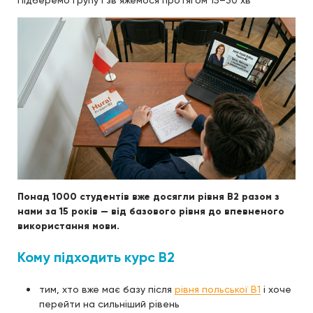
Підберемо групу і зв’яжемося протягом 15–30 хв
Понад 1000 студентів вже досягли рівня B2 разом з
нами за 15 років — від базового рівня до впевненого
використання мови.
Кому підходить курс B2
тим, хто вже має базу після
рівня польської B1
і хоче
перейти на сильніший рівень