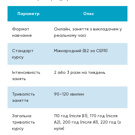
Параметр
Опис
Формат
Онлайн, заняття з викладачем у
навчання
реальному часі
Стандарт
Міжнародний (B2 за CEFR)
курсу
Інтенсивність
2 або 3 рази на тиждень
занять
Тривалість
90–120 хвилин
заняття
Загальна
110 год (після B1), 170 год (після
тривалість
A2), 200 год (після A1), 220 год (з
курсу
нуля)