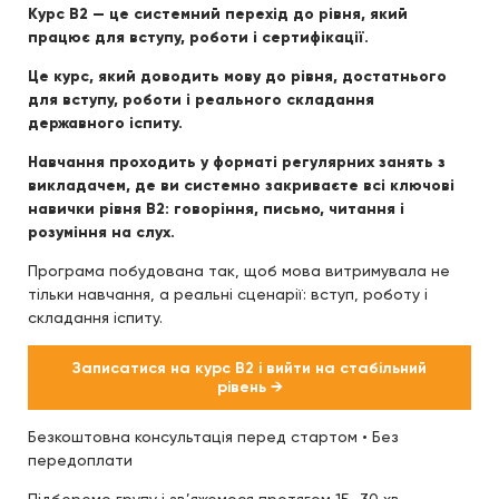
Курс B2 — це системний перехід до рівня, який
працює для вступу, роботи і сертифікації.
Це курс, який доводить мову до рівня, достатнього
для вступу, роботи і реального складання
державного іспиту.
Навчання проходить у форматі регулярних занять з
викладачем, де ви системно закриваєте всі ключові
навички рівня B2: говоріння, письмо, читання і
розуміння на слух.
Програма побудована так, щоб мова витримувала не
тільки навчання, а реальні сценарії: вступ, роботу і
складання іспиту.
Записатися на курс B2 і вийти на стабільний
рівень →
Безкоштовна консультація перед стартом • Без
передоплати