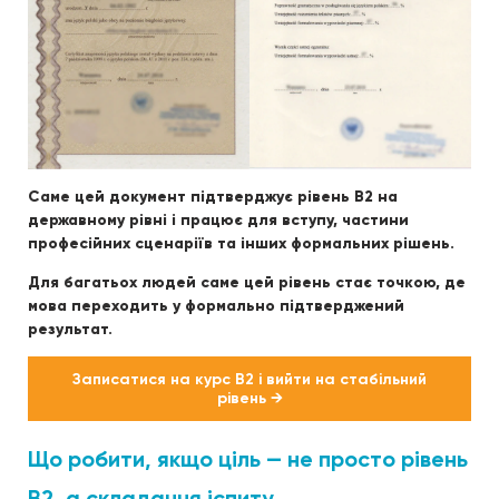
Саме цей документ підтверджує рівень B2 на
державному рівні і працює для вступу, частини
професійних сценаріїв та інших формальних рішень.
Для багатьох людей саме цей рівень стає точкою, де
мова переходить у формально підтверджений
результат.
Записатися на курс B2 і вийти на стабільний
рівень →
Що робити, якщо ціль — не просто рівень
B2, а складання іспиту