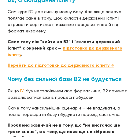
Сам курс B2 дає сильну мовну базу. Але якщо задача
полягає саме в тому, щоб скласти державний іспит і
отримати сертифікат, важливо працювати ще й під
формат екзамену.
Саме тому між “вийти на B2” і “скласти державний
іспит” є окремий крок —
підготовка до державного
іспиту
.
Перейти до підготовки до державного іспиту →
Чому без сильної бази B2 не будується
Якщо
B1
був нестабільним або формальним, B2 починає
розвалюватися вже в процесі побудови.
Саме тому найсильніший сценарій — не вгадувати, а
чесно перевірити базу і будувати перехід системно.
Проблема зазвичай не в тому, що “не вистачає ще
трохи знань”, а в тому, що мова ще не зібрана в