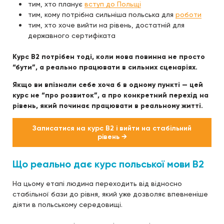
тим, хто планує
вступ до Польщі
тим, кому потрібна сильніша польська для
роботи
тим, хто хоче вийти на рівень, достатній для
державного сертифіката
Курс B2 потрібен тоді, коли мова повинна не просто
“бути”, а реально працювати в сильних сценаріях.
Якщо ви впізнали себе хоча б в одному пункті — цей
курс не “про розвиток”, а про конкретний перехід на
рівень, який починає працювати в реальному житті.
Записатися на курс B2 і вийти на стабільний
рівень →
Що реально дає курс польської мови B2
На цьому етапі людина переходить від відносно
стабільної бази до рівня, який уже дозволяє впевненіше
діяти в польському середовищі.