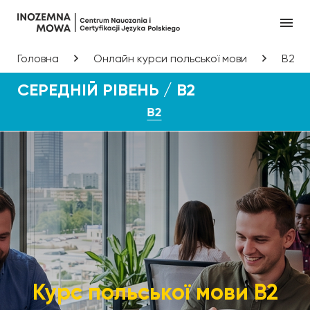
Головна
Онлайн курси польської мови
B2
СЕРЕДНІЙ РІВЕНЬ / B2
B2
Курс польської мови B2