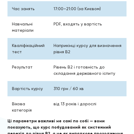
Час занять
17:00–21:00 (за Києвом)
Навчальні
PDF, входять у вартість
матеріали
Кваліфікаційний
Наприкінці курсу для визначення
тест
рівня B2
Результат
Рівень B2 і готовність до
складання державного іспиту
Вартість курсу
310 грн / 60 хв
Вікова
від 13 років і дорослі
категорія
Ці параметри важливі не самі по собі — вони
показують, що курс побудований як системний
перехід до рівня B2, а не як випадкове проходження