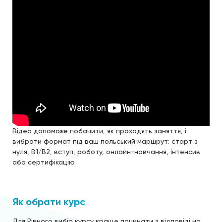
Відео допоможе побачити, як проходять заняття, і
вибрати формат під ваш польський маршрут: старт з
нуля, B1/B2, вступ, роботу, онлайн-навчання, інтенсив
або сертифікацію.
Як обрати курс
Для Рівного вибір курсу краще починати з відповіді на