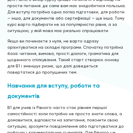
просте питання: де саме вам має знадобитися польська.
Для вступу потрібна одна логіка підготовки, для роботи
— інша, для документів або сертифікації — ще інша. Тому
курс варто підбирати не за популярністю рівня, а за
ситуацією, у якій мова має реально спрацювати.
Якщо ви починаєте з нуля, не варто одразу
орієнтуватися на складні програми. Спочатку потрібна
база: читання, вимова, прості діалоги, граматика для
щоденного спілкування. Такий старт створює основу
для B1 і зменшує ризик, що далі доведеться
повертатися до пропущених тем.
Навчання для вступу, роботи та
документів
B1 для учнів із Рівного часто стає рівнем першої
самостійності: коли потрібно не просто знати слова, а
домовитися, відповісти на запитання, пояснити свою
ситуацію, зрозуміти повідомлення або підготуватися до
робочих і документальних сценаріїв. Для Рівного це