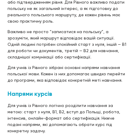
або підтвердженням рівня. Для Рівного важливо подати
польську не як загальний інтерес, а як підготовку до
реального польського маршруту, де кожен рівень має
свою практичну роль.
Важливо не просто “записатися на польську”, а
зрозуміти, який маршрут відповідає вашій ситуації.
Одній людині потрібен спокійний старт з нуля, іншій — B1
для роботи чи документів, третій — B2 для навчання,
складнішої комунікації або сертифікації.
Для учнів із Рівного зібрані основні напрями навчання
польської мови. Кожен із них допомагає швидко перейти
до програми, яка відповідає конкретній меті навчання.
Напрями курсів
Для учнів із Рівного логічно розділити навчання за
метою: старт з нуля, B1, B2, вступ до Польщі, робота,
інтенсив, онлайн-формат або сертифікація. Нижче
подані напрями, які допомагають обрати курс під
конкретну задачу.