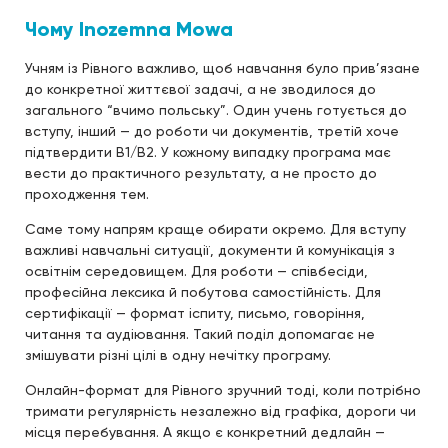
Чому Inozemna Mowa
Учням із Рівного важливо, щоб навчання було прив’язане
до конкретної життєвої задачі, а не зводилося до
загального “вчимо польську”. Один учень готується до
вступу, інший — до роботи чи документів, третій хоче
підтвердити B1/B2. У кожному випадку програма має
вести до практичного результату, а не просто до
проходження тем.
Саме тому напрям краще обирати окремо. Для вступу
важливі навчальні ситуації, документи й комунікація з
освітнім середовищем. Для роботи — співбесіди,
професійна лексика й побутова самостійність. Для
сертифікації — формат іспиту, письмо, говоріння,
читання та аудіювання. Такий поділ допомагає не
змішувати різні цілі в одну нечітку програму.
Онлайн-формат для Рівного зручний тоді, коли потрібно
тримати регулярність незалежно від графіка, дороги чи
місця перебування. А якщо є конкретний дедлайн —