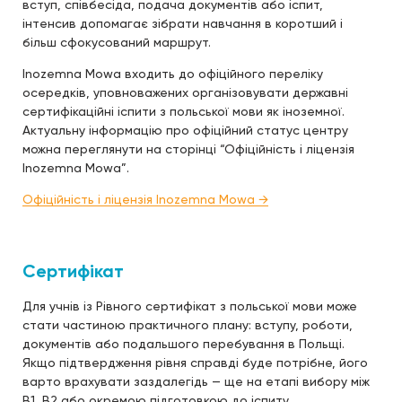
вступ, співбесіда, подача документів або іспит,
інтенсив допомагає зібрати навчання в коротший і
більш сфокусований маршрут.
Inozemna Mowa входить до офіційного переліку
осередків, уповноважених організовувати державні
сертифікаційні іспити з польської мови як іноземної.
Актуальну інформацію про офіційний статус центру
можна переглянути на сторінці “Офіційність і ліцензія
Inozemna Mowa”.
Офіційність і ліцензія Inozemna Mowa →
Сертифікат
Для учнів із Рівного сертифікат з польської мови може
стати частиною практичного плану: вступу, роботи,
документів або подальшого перебування в Польщі.
Якщо підтвердження рівня справді буде потрібне, його
варто врахувати заздалегідь — ще на етапі вибору між
B1, B2 або окремою підготовкою до іспиту.