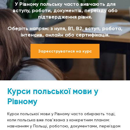
У Рівному польську часто вивчають для
вступу, роботи, документів, переїзду або
підтвердження рівня.
Оберіть напрям: з нуля, B1, B2, вступ, робота,
інтенсив, онлайн або сертифікація.
Зареєструватися на курс
Курси польської мови у
Рівному
Курси польської мови у Рівному часто обирають тоді,
коли польська вже пов’язана з конкретним планом:
навчанням у Польщі, роботою, документами, переїздом