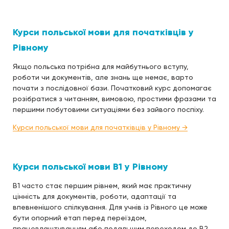
Курси польської мови для початківців у
Рівному
Якщо польська потрібна для майбутнього вступу,
роботи чи документів, але знань ще немає, варто
почати з послідовної бази. Початковий курс допомагає
розібратися з читанням, вимовою, простими фразами та
першими побутовими ситуаціями без зайвого поспіху.
Курси польської мови для початківців у Рівному →
Курси польської мови B1 у Рівному
B1 часто стає першим рівнем, який має практичну
цінність для документів, роботи, адаптації та
впевненішого спілкування. Для учнів із Рівного це може
бути опорний етап перед переїздом,
працевлаштуванням або подальшим переходом до B2.