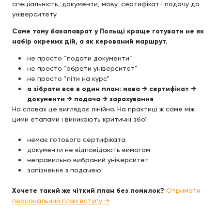
спеціальність, документи, мову, сертифікат і подачу до
університету.
Саме тому бакалаврат у Польщі краще готувати не як
набір окремих дій, а як керований маршрут.
не просто “подати документи”
не просто “обрати університет”
не просто “піти на курс”
а зібрати все в один план: мова → сертифікат →
документи → подача → зарахування
На словах це виглядає лінійно. На практиці ж саме між
цими етапами і виникають критичні збої:
немає готового сертифіката
документи не відповідають вимогам
неправильно вибраний університет
запізнення з подачею
Хочете такий же чіткий план без помилок?
Отримати
персональний план вступу →