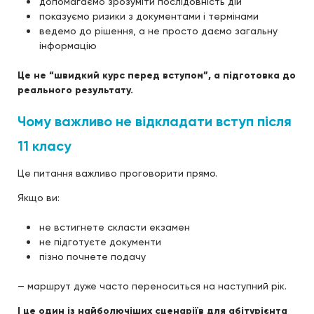
допомагаємо зрозуміти послідовність дій
показуємо ризики з документами і термінами
ведемо до рішення, а не просто даємо загальну
інформацію
Це не “швидкий курс перед вступом”, а підготовка до
реального результату.
Чому важливо не відкладати вступ після
11 класу
Це питання важливо проговорити прямо.
Якщо ви:
не встигнете скласти екзамен
не підготуєте документи
пізно почнете подачу
— маршрут дуже часто переноситься на наступний рік.
І це один із найболючіших сценаріїв для абітурієнта