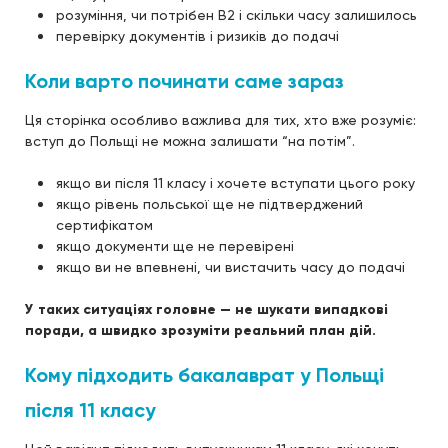
розуміння, чи потрібен B2 і скільки часу залишилось
перевірку документів і ризиків до подачі
Коли варто починати саме зараз
Ця сторінка особливо важлива для тих, хто вже розуміє:
вступ до Польщі не можна залишати “на потім”.
якщо ви після 11 класу і хочете вступати цього року
якщо рівень польської ще не підтверджений
сертифікатом
якщо документи ще не перевірені
якщо ви не впевнені, чи вистачить часу до подачі
У таких ситуаціях головне — не шукати випадкові
поради, а швидко зрозуміти реальний план дій.
Кому підходить бакалаврат у Польщі
після 11 класу