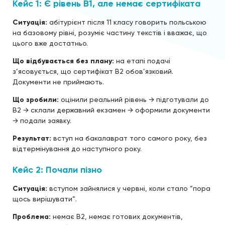
Кейс 1: Є рівень B1, але немає сертифіката
Ситуація:
абітурієнт після 11 класу говорить польською
на базовому рівні, розуміє частину текстів і вважає, що
цього вже достатньо.
Що відбувається без плану:
на етапі подачі
з’ясовується, що сертифікат B2 обов’язковий.
Документи не приймають.
Що зробили:
оцінили реальний рівень → підготували до
B2 → склали державний екзамен → оформили документи
→ подали заявку.
Результат:
вступ на бакалаврат того самого року, без
відтермінування до наступного року.
Кейс 2: Почали пізно
Ситуація:
вступом зайнялися у червні, коли стало “пора
щось вирішувати”.
Проблема:
немає B2, немає готових документів,