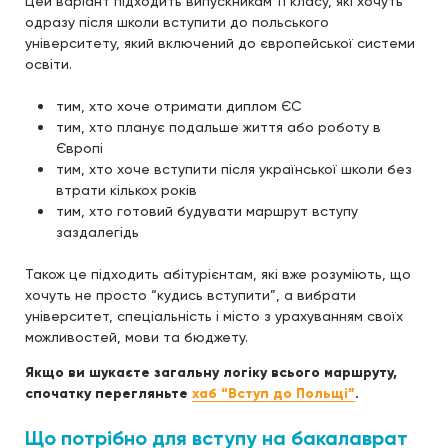
Цей варіант підходить випускникам 11 класу, які хочуть
одразу після школи вступити до польського
університету, який включений до європейської системи
освіти.
тим, хто хоче отримати диплом ЄС
тим, хто планує подальше життя або роботу в
Європі
тим, хто хоче вступити після української школи без
втрати кількох років
тим, хто готовий будувати маршрут вступу
заздалегідь
Також це підходить абітурієнтам, які вже розуміють, що
хочуть не просто “кудись вступити”, а вибрати
університет, спеціальність і місто з урахуванням своїх
можливостей, мови та бюджету.
Якщо ви шукаєте загальну логіку всього маршруту,
спочатку перегляньте
хаб “Вступ до Польщі”
.
Що потрібно для вступу на бакалаврат