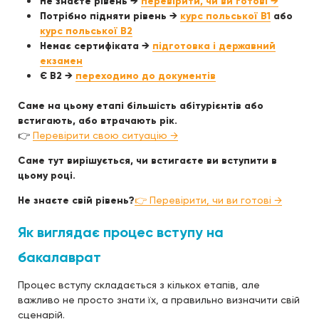
Не знаєте рівень →
перевірити, чи ви готові →
Потрібно підняти рівень →
курс польської B1
або
курс польської B2
Немає сертифіката →
підготовка і державний
екзамен
Є B2 →
переходимо до документів
Саме на цьому етапі більшість абітурієнтів або
встигають, або втрачають рік.
👉
Перевірити свою ситуацію →
Саме тут вирішується, чи встигаєте ви вступити в
цьому році.
Не знаєте свій рівень?
👉 Перевірити, чи ви готові →
Як виглядає процес вступу на
бакалаврат
Процес вступу складається з кількох етапів, але
важливо не просто знати їх, а правильно визначити свій
сценарій.