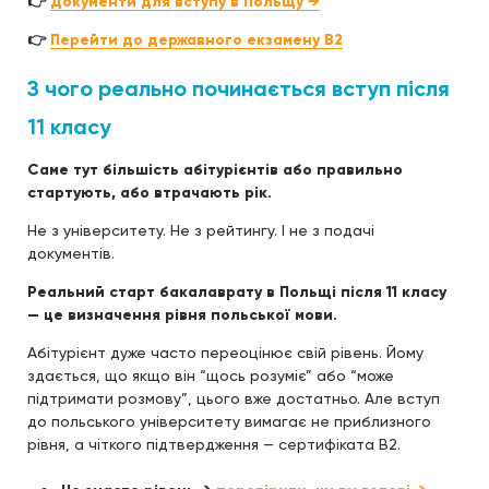
👉
Документи для вступу в Польщу →
👉
Перейти до державного екзамену B2
З чого реально починається вступ після
11 класу
Саме тут більшість абітурієнтів або правильно
стартують, або втрачають рік.
Не з університету. Не з рейтингу. І не з подачі
документів.
Реальний старт бакалаврату в Польщі після 11 класу
— це визначення рівня польської мови.
Абітурієнт дуже часто переоцінює свій рівень. Йому
здається, що якщо він “щось розуміє” або “може
підтримати розмову”, цього вже достатньо. Але вступ
до польського університету вимагає не приблизного
рівня, а чіткого підтвердження — сертифіката B2.