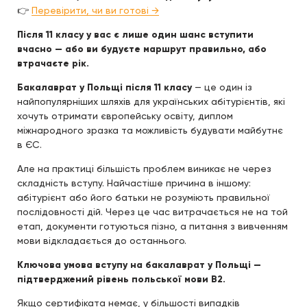
👉
Перевірити, чи ви готові →
Після 11 класу у вас є лише один шанс вступити
вчасно — або ви будуєте маршрут правильно, або
втрачаєте рік.
Бакалаврат у Польщі після 11 класу
— це один із
найпопулярніших шляхів для українських абітурієнтів, які
хочуть отримати європейську освіту, диплом
міжнародного зразка та можливість будувати майбутнє
в ЄС.
Але на практиці більшість проблем виникає не через
складність вступу. Найчастіше причина в іншому:
абітурієнт або його батьки не розуміють правильної
послідовності дій. Через це час витрачається не на той
етап, документи готуються пізно, а питання з вивченням
мови відкладається до останнього.
Ключова умова вступу на бакалаврат у Польщі —
підтверджений рівень польської мови B2.
Якщо сертифіката немає, у більшості випадків