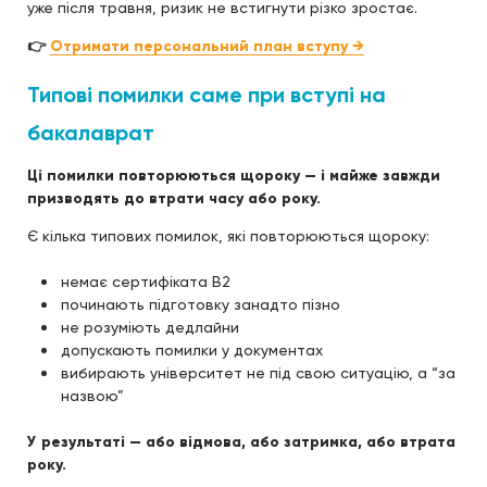
уже після травня, ризик не встигнути різко зростає.
👉
Отримати персональний план вступу →
Типові помилки саме при вступі на
бакалаврат
Ці помилки повторюються щороку — і майже завжди
призводять до втрати часу або року.
Є кілька типових помилок, які повторюються щороку:
немає сертифіката B2
починають підготовку занадто пізно
не розуміють дедлайни
допускають помилки у документах
вибирають університет не під свою ситуацію, а “за
назвою”
У результаті — або відмова, або затримка, або втрата
року.