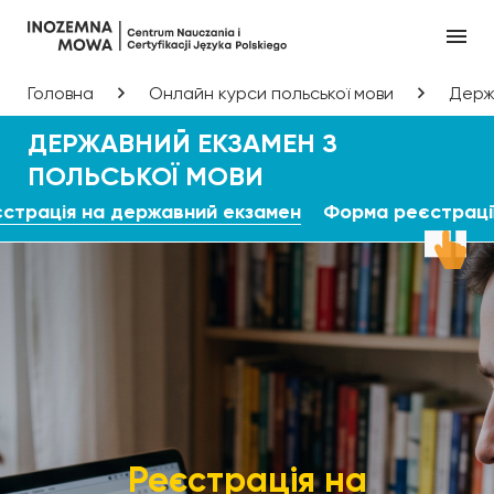
Головна
Онлайн курси польської мови
Держа
ДЕРЖАВНИЙ ЕКЗАМЕН З
ПОЛЬСЬКОЇ МОВИ
єстрація на державний екзамен
Форма реєстраці
Реєстрація на