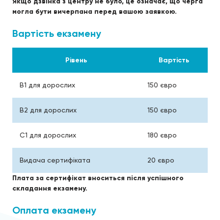
Якщо дзвінка з центру не було, це означає, що черга
могла бути вичерпана перед вашою заявкою.
Вартість екзамену
Рівень
Вартість
B1 для дорослих
150 євро
B2 для дорослих
150 євро
C1 для дорослих
180 євро
Видача сертифіката
20 євро
Плата за сертифікат вноситься після успішного
складання екзамену.
Оплата екзамену