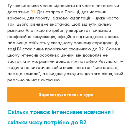
Тут же важливо чесно відповісти на часте питання: чи
достатньо
B1
. Для старту в Польщі, для частини
вакансій, для побуту і базової адаптації — дуже часто
так, цього рівня вже вистачає, щоб відчути сильну
різницю. Але якщо потрібен університет, сильніша
професійна комунікація, офіційне підтвердження знань
або вища стійкість у складному мовному середовищі,
тоді B1 стає лише проміжною сходинкою до B2. Саме в
цьому інтенсив особливо цінний: він дозволяє не
застрягати між рівнями довше, ніж потрібно. Результат —
людина не витрачає зайві місяці на стан “вже щось є,
але ще замало”, а швидше доходить до того рівня, який
реально змінює ситуацію.
Зареєструватися на курс
Скільки триває інтенсивне навчання і
скільки часу потрібно до B2