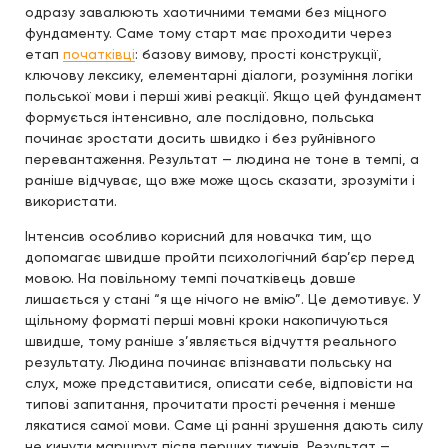
одразу завалюють хаотичними темами без міцного
фундаменту. Саме тому старт має проходити через
етап
початківці
: базову вимову, прості конструкції,
ключову лексику, елементарні діалоги, розуміння логіки
польської мови і перші живі реакції. Якщо цей фундамент
формується інтенсивно, але послідовно, польська
починає зростати досить швидко і без руйнівного
перевантаження. Результат — людина не тоне в темпі, а
раніше відчуває, що вже може щось сказати, зрозуміти і
використати.
Інтенсив особливо корисний для новачка тим, що
допомагає швидше пройти психологічний бар’єр перед
мовою. На повільному темпі початківець довше
лишається у стані “я ще нічого не вмію”. Це демотивує. У
щільному форматі перші мовні кроки накопичуються
швидше, тому раніше з’являється відчуття реального
результату. Людина починає впізнавати польську на
слух, може представитися, описати себе, відповісти на
типові запитання, прочитати прості речення і менше
лякатися самої мови. Саме ці ранні зрушення дають силу
не кинути маршрут після перших тижнів. Результат —