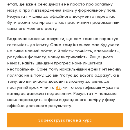
етап, де вже є сенс думати не просто про загальну
мову, а про підтвердження знань у формальному полі.
Результат — шлях до офіційного документа перестає
бути розмитою мрією і стає практичним продовженням
сильного мовного росту.
Водночас важливо розуміти, що сам темп не гарантує
готовність до іспиту. Саме тому інтенсив має будувати
не лише мовний обсяг, а й якість: точність, впевненість,
розуміння формату, мовну витривалість. Якщо цього
немає, навіть швидкий прогрес може лишитися
нестабільним. Саме тому найсильніший ефект інтенсиву
полягає не в тому, що він “готує до всього одразу”, а в
тому, що він вчасно доводить людину до рівня, де
наступний крок — чи то
B2
, чи то сертифікація — уже не
виглядає далеким і недосяжним. Результат — польська
мова переходить із фази відкладеного наміру у фазу
офіційно досяжного результату.
Зареєструватися на курс