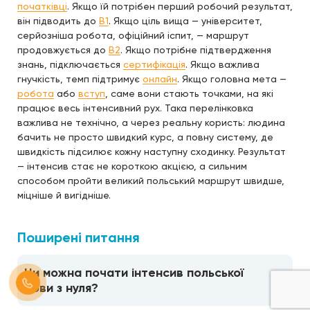
початківці
. Якщо їй потрібен перший робочий результат,
він підводить до
B1
. Якщо ціль вища — університет,
серйозніша робота, офіційний іспит, — маршрут
продовжується до
B2
. Якщо потрібне підтвердження
знань, підключається
сертифікація
. Якщо важлива
гнучкість, темп підтримує
онлайн
. Якщо головна мета —
робота
або
вступ
, саме вони стають точками, на які
працює весь інтенсивний рух. Така перелінковка
важлива не технічно, а через реальну користь: людина
бачить не просто швидкий курс, а повну систему, де
швидкість підсилює кожну наступну сходинку. Результат
— інтенсив стає не короткою акцією, а сильним
способом пройти великий польський маршрут швидше,
міцніше й вигідніше.
Поширені питання
Чи можна почати інтенсив польської
мови з нуля?