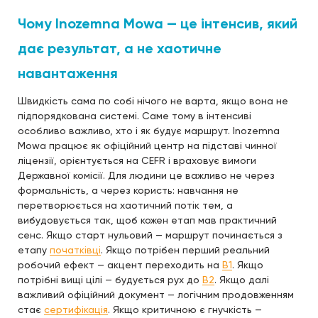
Чому Inozemna Mowa — це інтенсив, який
дає результат, а не хаотичне
навантаження
Швидкість сама по собі нічого не варта, якщо вона не
підпорядкована системі. Саме тому в інтенсиві
особливо важливо, хто і як будує маршрут. Inozemna
Mowa працює як офіційний центр на підставі чинної
ліцензії, орієнтується на CEFR і враховує вимоги
Державної комісії. Для людини це важливо не через
формальність, а через користь: навчання не
перетворюється на хаотичний потік тем, а
вибудовується так, щоб кожен етап мав практичний
сенс. Якщо старт нульовий — маршрут починається з
етапу
початківці
. Якщо потрібен перший реальний
робочий ефект — акцент переходить на
B1
. Якщо
потрібні вищі цілі — будується рух до
B2
. Якщо далі
важливий офіційний документ — логічним продовженням
стає
сертифікація
. Якщо критичною є гнучкість —