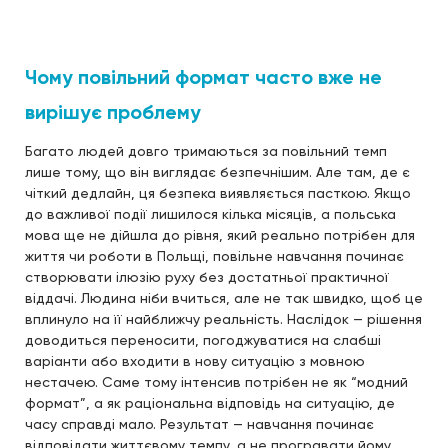
Чому повільний формат часто вже не
вирішує проблему
Багато людей довго тримаються за повільний темп
лише тому, що він виглядає безпечнішим. Але там, де є
чіткий дедлайн, ця безпека виявляється пасткою. Якщо
до важливої події лишилося кілька місяців, а польська
мова ще не дійшла до рівня, який реально потрібен для
життя чи роботи в Польщі, повільне навчання починає
створювати ілюзію руху без достатньої практичної
віддачі. Людина ніби вчиться, але не так швидко, щоб це
вплинуло на її найближчу реальність. Наслідок — рішення
доводиться переносити, погоджуватися на слабші
варіанти або входити в нову ситуацію з мовною
нестачею. Саме тому інтенсив потрібен не як “модний
формат”, а як раціональна відповідь на ситуацію, де
часу справді мало. Результат — навчання починає
відповідати життєвому темпу, а не програвати йому.