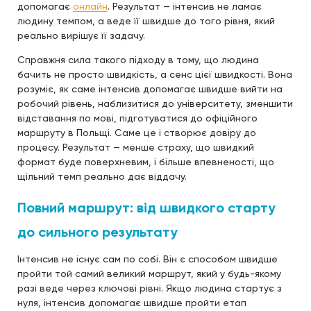
допомагає
онлайн
. Результат — інтенсив не ламає
людину темпом, а веде її швидше до того рівня, який
реально вирішує її задачу.
Справжня сила такого підходу в тому, що людина
бачить не просто швидкість, а сенс цієї швидкості. Вона
розуміє, як саме інтенсив допомагає швидше вийти на
робочий рівень, наблизитися до університету, зменшити
відставання по мові, підготуватися до офіційного
маршруту в Польщі. Саме це і створює довіру до
процесу. Результат — менше страху, що швидкий
формат буде поверхневим, і більше впевненості, що
щільний темп реально дає віддачу.
Повний маршрут: від швидкого старту
до сильного результату
Інтенсив не існує сам по собі. Він є способом швидше
пройти той самий великий маршрут, який у будь-якому
разі веде через ключові рівні. Якщо людина стартує з
нуля, інтенсив допомагає швидше пройти етап