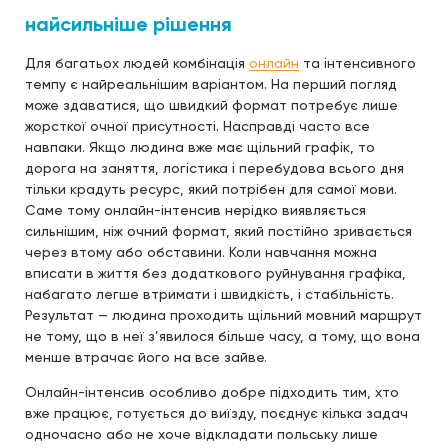
найсильніше рішення
Для багатьох людей комбінація
онлайн
та інтенсивного
темпу є найреальнішим варіантом. На перший погляд
може здаватися, що швидкий формат потребує лише
жорсткої очної присутності. Насправді часто все
навпаки. Якщо людина вже має щільний графік, то
дорога на заняття, логістика і перебудова всього дня
тільки крадуть ресурс, який потрібен для самої мови.
Саме тому онлайн-інтенсив нерідко виявляється
сильнішим, ніж очний формат, який постійно зривається
через втому або обставини. Коли навчання можна
вписати в життя без додаткового руйнування графіка,
набагато легше втримати і швидкість, і стабільність.
Результат — людина проходить щільний мовний маршрут
не тому, що в неї з’явилося більше часу, а тому, що вона
менше втрачає його на все зайве.
Онлайн-інтенсив особливо добре підходить тим, хто
вже працює, готується до виїзду, поєднує кілька задач
одночасно або не хоче відкладати польську лише