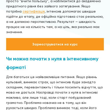
просто “вчити польську”, а наблизитися до академічно
придатного рівня без зайвого затягування. Якщо
потрібна
сертифікація
, інтенсив допомагає швидше
підійти до етапу, де офіційна підготовка стає реальною,
а не далекою перспективою. Результат — швидкість
працює не на кількість тем, а на ціль, яка реально має
значення.
Зареєструватися на курс
Чи можна почати з нуля в інтенсивному
форматі
Для багатьох це найважливіше питання. Якщо рівень
нульовий, виникає страх, що інтенсив буде занадто
складним, перевантажить і тільки посилить відчуття, що
мова не дається. Насправді почати з нуля в інтенсиві
можливо, але лише тоді, коли старт побудований
грамотно. Проблема новачка не в тому, що він
рухається швидко. Проблема виникає тоді, коли його