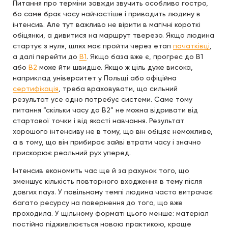
Питання про терміни завжди звучить особливо гостро,
бо саме брак часу найчастіше і приводить людину в
інтенсив. Але тут важливо не вірити в магічні короткі
обіцянки, а дивитися на маршрут тверезо. Якщо людина
стартує з нуля, шлях має пройти через етап
початківці
,
а далі перейти до
B1
. Якщо база вже є, прогрес до B1
або
B2
може йти швидше. Якщо ж ціль дуже висока,
наприклад університет у Польщі або офіційна
сертифікація
, треба враховувати, що сильний
результат усе одно потребує системи. Саме тому
питання “скільки часу до B2” не можна відривати від
стартової точки і від якості навчання. Результат
хорошого інтенсиву не в тому, що він обіцяє неможливе,
а в тому, що він прибирає зайві втрати часу і значно
прискорює реальний рух уперед.
Інтенсив економить час ще й за рахунок того, що
зменшує кількість повторного входження в тему після
довгих пауз. У повільному темпі людина часто витрачає
багато ресурсу на повернення до того, що вже
проходила. У щільному форматі цього менше: матеріал
постійно підживлюється новою практикою, краще