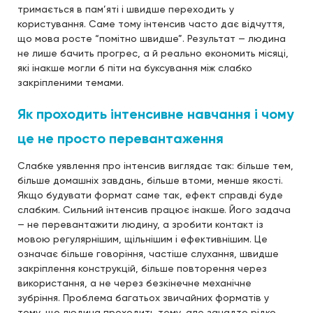
тримається в пам’яті і швидше переходить у
користування. Саме тому інтенсив часто дає відчуття,
що мова росте “помітно швидше”. Результат — людина
не лише бачить прогрес, а й реально економить місяці,
які інакше могли б піти на буксування між слабко
закріпленими темами.
Як проходить інтенсивне навчання і чому
це не просто перевантаження
Слабке уявлення про інтенсив виглядає так: більше тем,
більше домашніх завдань, більше втоми, менше якості.
Якщо будувати формат саме так, ефект справді буде
слабким. Сильний інтенсив працює інакше. Його задача
— не перевантажити людину, а зробити контакт із
мовою регулярнішим, щільнішим і ефективнішим. Це
означає більше говоріння, частіше слухання, швидше
закріплення конструкцій, більше повторення через
використання, а не через безкінечне механічне
зубріння. Проблема багатьох звичайних форматів у
тому, що людина проходить тему, але занадто рідко