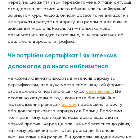
через те, що життя і так перевантажене. У такій ситуації
стандартна логістика часто вбиває навіть найкращий
за змістом курс. Якщо ж онлайн дозволяє не випадати і
не втрачати ресурс на дорогу, він реально дає більше
шансів дійти до цілі. Результат — польська мова
розвивається швидко і стабільно, а не зривається об
реальність дорослого графіка.
Чи потрібен сертифікат і як інтенсив
допомагає до нього наблизитися
Не кожна людина приходить в інтенсив одразу за
сертифікатом, але дуже часто саме швидкий формат
стає важливою частиною шляху до
сертифікації
. Це
особливо актуально тоді, коли потрібне офіційне
підтвердження рівня для
вступу
, професійного росту
або довгострокового маршруту в Польщі. Проблема
полягає в тому, що людина може довго відкладати
мовний прорив і через це так і не наближатися до рівня,
на якому офіційний іспит стає реальним. Інтенсив
вирішує саме цей розрив. Він дозволяє швидше вийти на