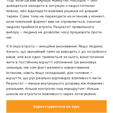
тоді, коли це вже вирішує майбутнє. Наслідок — або
доведеться заходити в ситуацію з недостатньою
мовою, або відкладати важливе рішення на довший
термін. Саме тому не переходити на інтенсив у момент,
коли повільний формат вже не справляється, означає
свідомо приймати втрати. Результат правильного
вибору — людина не дозволяє часу працювати проти
неї.
Є й інша втрата — емоційне виснаження. Якщо людина
бачить, що звичайний темп не виводить її до потрібного
рівня, але все одно тримається за нього, вона починає
жити в постійному відчутті запізнення. Це виснажує
сильніше, ніж сам факт великого навантаження.
Інтенсив, навіть якщо складніший, дає головне —
відчуття, що рух реально відповідає важливості мети.
Результат — менше внутрішнього розриву між бажаним і
реальним, більше контролю над маршрутом і більше
шансів не втратити можливості через затягування.
Зареєструватися на курс