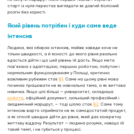
старт із нуля перестає виглядати як довгий болісний
розгін без користі.
Який рівень потрібен і куди саме веде
інтенсив
Людина, яка обирає інтенсив, майже завжди хоче не
тільки швидкості, а й ясності: до якого рівня реально
вдасться дійти і що цей рівень їй дасть. Якщо мета
пов’язана з адаптацією, першою роботою, побутом і
нормальним функціонуванням у Польщі, критично
важливим рубежем стає
B1
. Саме на цьому рівні мова
починає працювати не як навчальна тема, а як життєва
навичка. Якщо цілі більші — університет, складніша
робота
, офіційний документ, сильніший професійний і
академічний маршрут, — тоді ціллю стає
B2
. Саме тому
інтенсив варто сприймати не як самодостатній продукт,
а як спосіб швидше дійти до рівня, який дає конкретну
життєву віддачу. Результат — людина розуміє, навіщо їй
такий темп, і не губиться у процесі.