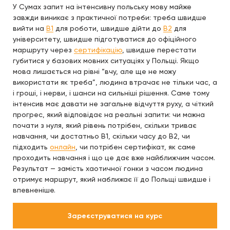
У Сумах запит на інтенсивну польську мову майже
завжди виникає з практичної потреби: треба швидше
вийти на
B1
для роботи, швидше дійти до
B2
для
університету, швидше підготуватися до офіційного
маршруту через
сертифікацію
, швидше перестати
губитися у базових мовних ситуаціях у Польщі. Якщо
мова лишається на рівні “вчу, але ще не можу
використати як треба”, людина втрачає не тільки час, а
і гроші, і нерви, і шанси на сильніші рішення. Саме тому
інтенсив має давати не загальне відчуття руху, а чіткий
прогрес, який відповідає на реальні запити: чи можна
почати з нуля, який рівень потрібен, скільки триває
навчання, чи достатньо B1, скільки часу до B2, чи
підходить
онлайн
, чи потрібен сертифікат, як саме
проходить навчання і що це дає вже найближчим часом.
Результат — замість хаотичної гонки з часом людина
отримує маршрут, який наближає її до Польщі швидше і
впевненіше.
Зареєструватися на курс