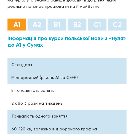
матеріалу, а значно раніше доходить до рівня, який
реально починає працювати на її майбутнє.
А1
А2
B1
B2
С1
С2
Інформація про курси польської мови з «нуля»
до А1 у Сумах
Стандарт
Міжнародний (рівень A1 за CEFR)
Інтенсивність занять
2 або 3 рази на тиждень
Тривалість одного заняття
60-120 хв, залежно від обраного графіка