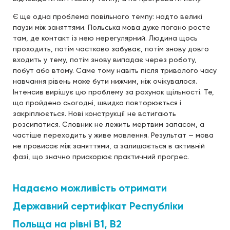
Є ще одна проблема повільного темпу: надто великі
паузи між заняттями. Польська мова дуже погано росте
там, де контакт із нею нерегулярний. Людина щось
проходить, потім частково забуває, потім знову довго
входить у тему, потім знову випадає через роботу,
побут або втому. Саме тому навіть після тривалого часу
навчання рівень може бути нижчим, ніж очікувалося.
Інтенсив вирішує цю проблему за рахунок щільності. Те,
що пройдено сьогодні, швидко повторюється і
закріплюється. Нові конструкції не встигають
розсипатися. Словник не лежить мертвим запасом, а
частіше переходить у живе мовлення. Результат — мова
не провисає між заняттями, а залишається в активній
фазі, що значно прискорює практичний прогрес.
Надаємо можливість отримати
Державний сертифікат Республіки
Польща на рівні В1, В2