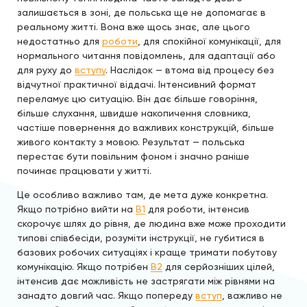
залишається в зоні, де польська ще не допомагає в
реальному житті. Вона вже щось знає, але цього
недостатньо для
роботи
, для спокійної комунікації, для
нормального читання повідомлень, для адаптації або
для руху до
вступу
. Наслідок — втома від процесу без
відчутної практичної віддачі. Інтенсивний формат
переламує цю ситуацію. Він дає більше говоріння,
більше слухання, швидше накопичення словника,
частіше повернення до важливих конструкцій, більше
живого контакту з мовою. Результат — польська
перестає бути повільним фоном і значно раніше
починає працювати у житті.
Це особливо важливо там, де мета дуже конкретна.
Якщо потрібно вийти на
B1
для роботи, інтенсив
скорочує шлях до рівня, де людина вже може проходити
типові співбесіди, розуміти інструкції, не губитися в
базових робочих ситуаціях і краще тримати побутову
комунікацію. Якщо потрібен
B2
для серйозніших цілей,
інтенсив дає можливість не застрягати між рівнями на
занадто довгий час. Якщо попереду
вступ
, важливо не