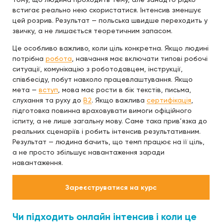
встигає реально нею скористатися. Інтенсив зменшує
цей розрив. Результат — польська швидше переходить у
звичку, а не лишається теоретичним запасом.
Це особливо важливо, коли ціль конкретна. Якщо людині
потрібна
робота
, навчання має включати типові робочі
ситуації, комунікацію з роботодавцем, інструкції,
співбесіду, побут навколо працевлаштування. Якщо
мета —
вступ
, мова має рости в бік текстів, письма,
слухання та руху до
B2
. Якщо важлива
сертифікація
,
підготовка повинна враховувати вимоги офіційного
іспиту, а не лише загальну мову. Саме така прив’язка до
реальних сценаріїв і робить інтенсив результативним.
Результат — людина бачить, що темп працює на її ціль,
а не просто збільшує навантаження заради
навантаження.
Зареєструватися на курс
Чи підходить онлайн інтенсив і коли це