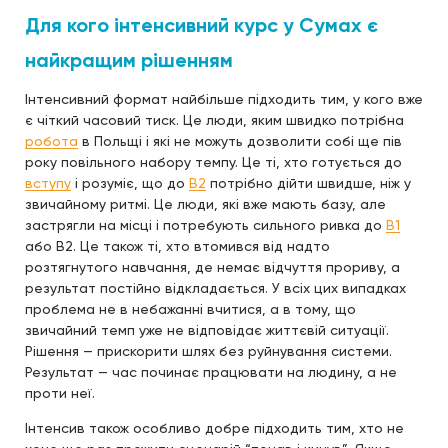
Для кого інтенсивний курс у Сумах є
найкращим рішенням
Інтенсивний формат найбільше підходить тим, у кого вже
є чіткий часовий тиск. Це люди, яким швидко потрібна
робота
в Польщі і які не можуть дозволити собі ще пів
року повільного набору темпу. Це ті, хто готується до
вступу
і розуміє, що до
B2
потрібно дійти швидше, ніж у
звичайному ритмі. Це люди, які вже мають базу, але
застрягли на місці і потребують сильного ривка до
B1
або B2. Це також ті, хто втомився від надто
розтягнутого навчання, де немає відчуття прориву, а
результат постійно відкладається. У всіх цих випадках
проблема не в небажанні вчитися, а в тому, що
звичайний темп уже не відповідає життєвій ситуації.
Рішення — прискорити шлях без руйнування системи.
Результат — час починає працювати на людину, а не
проти неї.
Інтенсив також особливо добре підходить тим, хто не