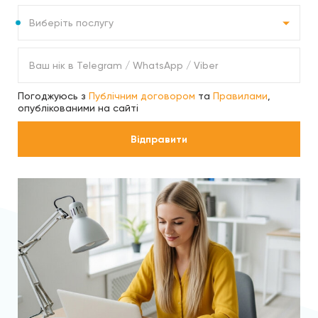
Послуга
Виберіть послугу
Ваш
нік
в
Telegram
Погоджуюсь з
Публічним договором
та
Правилами
,
/
опублікованими на сайті
WhatsApp
/
Viber
Відправити