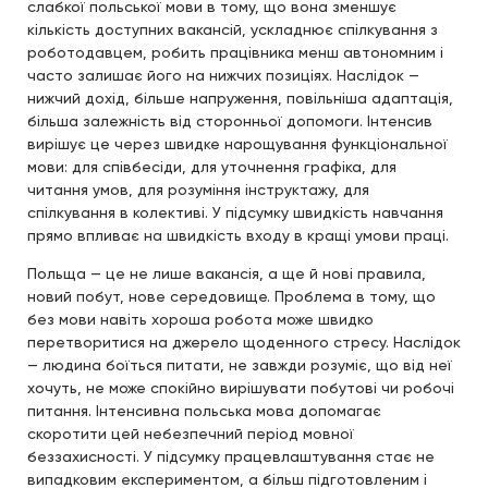
слабкої польської мови в тому, що вона зменшує
кількість доступних вакансій, ускладнює спілкування з
роботодавцем, робить працівника менш автономним і
часто залишає його на нижчих позиціях. Наслідок —
нижчий дохід, більше напруження, повільніша адаптація,
більша залежність від сторонньої допомоги. Інтенсив
вирішує це через швидке нарощування функціональної
мови: для співбесіди, для уточнення графіка, для
читання умов, для розуміння інструктажу, для
спілкування в колективі. У підсумку швидкість навчання
прямо впливає на швидкість входу в кращі умови праці.
Польща — це не лише вакансія, а ще й нові правила,
новий побут, нове середовище. Проблема в тому, що
без мови навіть хороша робота може швидко
перетворитися на джерело щоденного стресу. Наслідок
— людина боїться питати, не завжди розуміє, що від неї
хочуть, не може спокійно вирішувати побутові чи робочі
питання. Інтенсивна польська мова допомагає
скоротити цей небезпечний період мовної
беззахисності. У підсумку працевлаштування стає не
випадковим експериментом, а більш підготовленим і