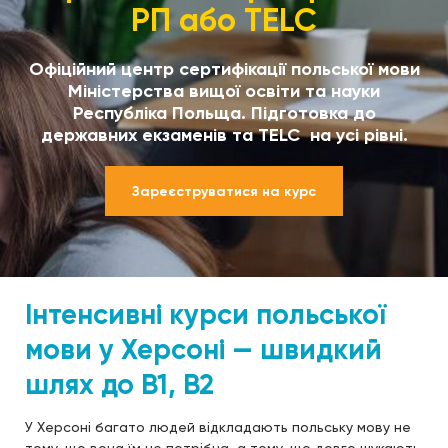
РП або TELC
Офіційний центр сертифікації польської мови
Міністерства вищої освіти та науки
Республіка Польща. Підготовка до
державних екзаменів та TELC на усі рівні.
Зареєструватися на курс
Інтенсивні курси польської
мови у Херсоні — швидкий
шлях до B1, B2
У Херсоні багато людей відкладають польську мову не