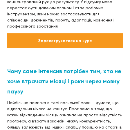
концентрований рух до результату. У підсумку мова
перестає бути далеким планом і стає робочим
інструментом, який можна застосовувати для
співбесіди, документів, побуту, адаптації, навчання і
професійного зростання.
Зареєструватися на курс
Чому саме інтенсив потрібен тим, хто не
хоче втрачати місяці і роки через мовну
паузу
Найбільша помилка в темі польської мови — думати, що
відкладання нічого не коштує. Проблема в тому, що
кожен відкладений місяць означає не просто відсутність
прогресу, а втрату вакансій, нижчу конкурентність,
більшу залежність від інших і слабшу позицію на старті в