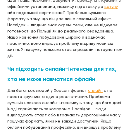
адаптацію, навчання, документи, оренду, спілкування з
офіційними установами, можливу підготовку до
вступу
або подальшої сертифікації. Проблема вузького
формату в тому, що він дає лише локальний ефект.
Наслідок — людина знає окремі теми, але не відчуває
готовності до Польщі як до реального середовища.
Якщо навчання побудоване широко й водночас
практично, воно вирішує проблему відриву мови від
життя. У підсумку польська стає справжнім інструментом
дії.
Чи підходить онлайн-інтенсив для тих,
хто не може навчатися офлайн
Для багатьох людей у Херсоні формат
онлайн
є не
просто зручним, а єдино реалістичним. Проблема
сумнівів навколо онлайн-інтенсиву в тому, що його досі
іноді сприймають як компроміс. Наслідок — люди
відкладають старт або втрачають дорогоцінний час у
пошуках формату, який не завжди доступний. Якщо
онлайн побудований професійно, він вирішує проблему