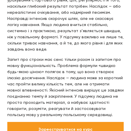
урахування стартового рівня, цілі, регулярності й того,
наскільки глибокий результат потрібен. Наслідок — або
нереалістичні очікування, або надмірний песимізм.
Насправді інтенсив скорочує шлях, але не скасовує
логіку навчання. Якщо людина вчиться стабільно,
системно і з практикою, результат з’являється швидше,
ніж у повільному форматі. У підсумку важливо не лише те,
скільки триває навчання, а й те, до якого рівня і для яких
завдань воно веде.
Запит про строки має сенс тільки разом із запитом про
мовну функціональність. Проблема формули «швидко
будь-якою ціною» полягає в тому, що вона створює
ілюзію досягнення. Наслідок — людина може за короткий
час пройти велику кількість тем, але не отримати
мовної впевненості. Якісний інтенсив вирішує це завдяки
поєднанню темпу й закріплення. У підсумку людина не
просто проходить матеріал, а набуває здатності
говорити, розуміти, реагувати й застосовувати
польську мову у реальному польському середовищі.
Зареєструватися на курс