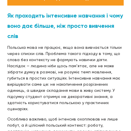
Як проходить інтенсивне навчання і чому
воно дає більше, ніж просто вивчення
слів
Польська мова не працює, якщо вона вивчається тільки
через списки слів. Проблема такого підходу в тому, що
слова без контексту не формують навички діяти.
Наслідок — людина ніби щось пам’ятає, але не може
зібрати думку в розмові, не розуміє темп мовлення,
губиться в простих ситуаціях. Інтенсивне навчання має
вирішувати саме це: не накопичення розрізнених
одиниць, а швидке складання мови в живу систему. У
підсумку студент отримує не декоративні знання, а
здатність користуватися польською у практичних
сценаріях.
Особливо важливо, щоб інтенсив охоплював не лише
побут, а й цілісний польський контекст: роботу,