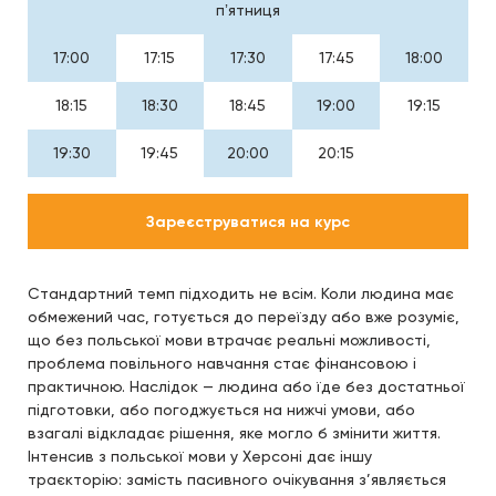
пʼятниця
17:00
17:15
17:30
17:45
18:00
18:15
18:30
18:45
19:00
19:15
19:30
19:45
20:00
20:15
Зареєструватися на курс
Стандартний темп підходить не всім. Коли людина має
обмежений час, готується до переїзду або вже розуміє,
що без польської мови втрачає реальні можливості,
проблема повільного навчання стає фінансовою і
практичною. Наслідок — людина або їде без достатньої
підготовки, або погоджується на нижчі умови, або
взагалі відкладає рішення, яке могло б змінити життя.
Інтенсив з польської мови у Херсоні дає іншу
траєкторію: замість пасивного очікування з’являється