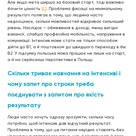
Але якщо мета ширша за базовий старт, тоді важливо
бачити цінність
B2
. Проблема фіксації на мінімальному
результаті полягає в тому, що людина часто
недооцінює, скільки можливостей відкриває сильніший
рівень. Наслідок — обмеження в доході, менш вигідні
вакансії, слабша професійна мобільність, напруження в
комунікації. Інтенсив може стати не тільки способом
дійти до B1, а й поштовхом до швидшого переходу в бік
B2. У підсумку польська мова працює не лише на старт,
а й на серйозніші перспективи в Польщі.
Скільки триває навчання на інтенсиві і
чому запит про строки треба
поєднувати з запитом про якість
результату
Люди часто хочуть одразу зрозуміти, скільки часу
потрібно, щоб інтенсив дав відчутний результат.
Проблема в тому, що це питання нерідко ставлять без