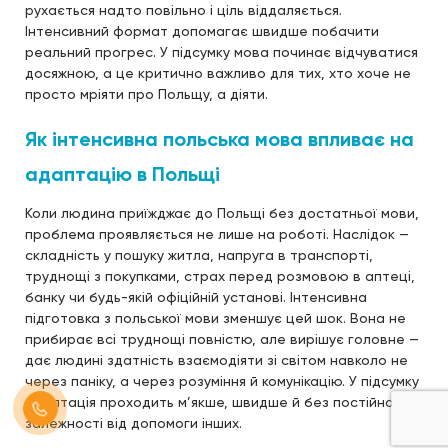
рухається надто повільно і ціль віддаляється.
Інтенсивний формат допомагає швидше побачити
реальний прогрес. У підсумку мова починає відчуватися
досяжною, а це критично важливо для тих, хто хоче не
просто мріяти про Польщу, а діяти.
Як інтенсивна польська мова впливає на
адаптацію в Польщі
Коли людина приїжджає до Польщі без достатньої мови,
проблема проявляється не лише на роботі. Наслідок —
складність у пошуку житла, напруга в транспорті,
труднощі з покупками, страх перед розмовою в аптеці,
банку чи будь-якій офіційній установі. Інтенсивна
підготовка з польської мови зменшує цей шок. Вона не
прибирає всі труднощі повністю, але вирішує головне —
дає людині здатність взаємодіяти зі світом навколо не
через паніку, а через розуміння й комунікацію. У підсумку
адаптація проходить м’якше, швидше й без постійної
залежності від допомоги інших.