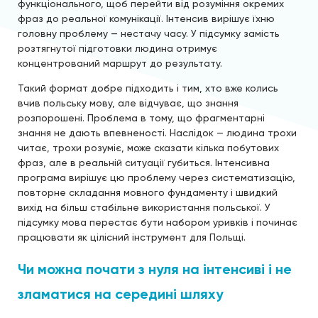
функціонального, щоб перейти від розуміння окремих
фраз до реальної комунікації. Інтенсив вирішує їхню
головну проблему — нестачу часу. У підсумку замість
розтягнутої підготовки людина отримує
концентрований маршрут до результату.
Такий формат добре підходить і тим, хто вже колись
вчив польську мову, але відчуває, що знання
розпорошені. Проблема в тому, що фрагментарні
знання не дають впевненості. Наслідок — людина трохи
читає, трохи розуміє, може сказати кілька побутових
фраз, але в реальній ситуації губиться. Інтенсивна
програма вирішує цю проблему через систематизацію,
повторне складання мовного фундаменту і швидкий
вихід на більш стабільне використання польської. У
підсумку мова перестає бути набором уривків і починає
працювати як цілісний інструмент для Польщі.
Чи можна почати з нуля на інтенсиві і не
зламатися на середині шляху