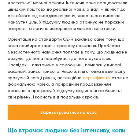
достатньої мовної основи. Інтенсив може працювати як
швидкий поштовх до реальної мови, а далі — як міст до
офіційного підтвердження рівня, якщо цього вимагає
майбутня ціль. У підсумку людина отримує не порожній
папірець, а логічне завершення якісної підготовки.
Орієнтація на стандарти CEFR важлива саме тому, що
вона прибирає хаос із процесу навчання. Проблема
безсистемного навчання полягає в тому, що людина не
розуміє, де вона перебуває і до чого рухається.
Наслідок — плутанина в самооцінці, помилки у виборі
вакансій, зайва тривога. Якщо ж підготовка ведеться у
зрозумілій логіці рівнів, потенційна
сертифікація
стає не
формальною мрією, а природним продовженням
реального прогресу. У підсумку людина чітко бачить і
свій рівень, і користь від подальших кроків.
Зареєструватися на курс
Що втрачає людина без інтенсиву, коли