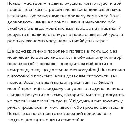
Польщі. Наслідок — людина змушена компенсувати цей
провал поспіхом, стресом і менш вигідними рішеннями.
Інтенсивні курси вирішують проблему саме часу. Вони
дозволяють швидше пройти шлях від нульового або
слабкого рівня до мови, яка вже працює на практиці. У
результаті людина отримує не просто швидший курс, а
реальну економію часу, нервів і майбутніх втрат.
Ще одна критична проблема полягає в тому, що без
мови людина довше лишається в обмеженому коридорі
можливостей. Наслідок — доводиться вибирати не
найкраще, а те, що доступне без комунікації. Інтенсивна
підготовка з польської мови дозволяє скоротити цей
період. Завдяки вищій концентрації занять, більшій
мовній практиці і швидкому зануренню людина починає
швидше розуміти польську, говорити, читати, реагувати
на типові й нетипові ситуації. У підсумку вона входить у
ринок праці, освітні можливості або процес адаптації в
Польщі вже не як повністю залежний новачок, а як
людина, яка здатна діяти самостійно.