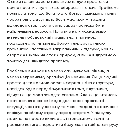
Одне з головних запитань звучить дуже просто: чи
можна почати з нуля, якщо обираєш інтенсив. Проблема
полягає в тому, що багато хто боїться швидкого темпу
через повну відсутність бази. Наслідок — людина
відкладає старт, хоча саме зараз час може бути
найціннішим ресурсом. Почати з нуля можна, якщо
інтенсив побудований правильно: з логічною
послідовністю, чітким відбором тем, достатньою
практикою і постійним закріпленням. У підсумку навіть
старт без знань не стає бар’єром, а лише відправною
точкою для швидкого прогресу.
Проблема виникає не через сам нульовий рівень, а
через неправильну організацію навчання. Якщо людині
просто дати великий обсяг інформації без структури,
наслідок буде передбачуваним: втома, плутанина,
відчуття, що мова занадто складна. Але якщо інтенсив
починається з основ і веде далі через практичні
ситуації, частотну лексику та мовні моделі, то навчання
вирішує проблему страху перед стартом. У підсумку
людина не просто виживає в інтенсивному темпі, а
реально встигає наростити базу, яка потрібна для руху