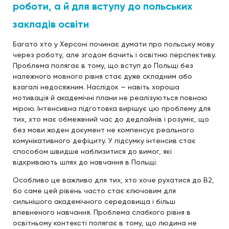
роботи, а й для вступу до польських
закладів освіти
Багато хто у Херсоні починає думати про польську мову
через роботу, але згодом бачить і освітню перспективу.
Проблема полягає в тому, що вступ до Польщі без
належного мовного рівня стає дуже складним або
взагалі недосяжним. Наслідок — навіть хороша
мотивація й академічні плани не реалізуються повною
мірою. Інтенсивна підготовка вирішує цю проблему для
тих, хто має обмежений час до дедлайнів і розуміє, що
без мови жоден документ не компенсує реального
комунікативного дефіциту. У підсумку інтенсив стає
способом швидше наблизитися до вимог, які
відкривають шлях до навчання в Польщі.
Особливо це важливо для тих, хто хоче рухатися до B2,
бо саме цей рівень часто стає ключовим для
сильнішого академічного середовища і більш
впевненого навчання. Проблема слабкого рівня в
освітньому контексті полягає в тому, що людина не