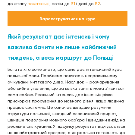
до етапу
початківці
, потім до
B1
і далі до
B2
.
Зареєструватися на курс
Який результат дає інтенсив і чому
важливо бачити не лише найближчий
тиждень, а весь маршрут до Польщі
Багато хто хоче знати, що саме дає інтенсивний курс
польської мови. Проблема полягає в неправильному
очікуванні миттєвого дива. Наслідок — розчарування
або хибне уявлення, що за кілька занять мова з’явиться
сама собою. Реальний інтенсив дає інше: він різко
прискорює просування до мовного рівня, якщо людина
працює системно. Це означає швидше розуміння
структури польської, швидший словниковий приріст,
швидше подолання мовного бар’єра і швидший вихід на
реальне спілкування. У підсумку результат відчувається
не як абстрактний прогрес, а як реальна готовність до