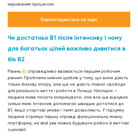
керованим процесом.
Зареєструватися на курс
Чи достатньо B1 після інтенсиву і чому
для багатьох цілей важливо дивитися в
бік B2
Рівень
B1
справедливо вважається першим робочим
рівнем. Проблема нижчих щаблів у тому, що вони дають
тільки базову опору, але ще не дають повної свободи
для реального життя і роботи в Польщі. Наслідок —
людина може почати комунікувати, але все ще відчуває
сильні межі. Інтенсив допомагає швидше дістатися до
B1, якщо стартові умови і темп дозволяють. У підсумку
людина отримує першу справді функціональну мовну
платформу, на якій уже можна будувати робочі й життєві
сценарії.