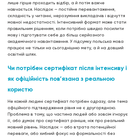
лише гірше проходить відбір, а й потім важче
навчається. Наслідок — постійне перевантаження,
складність у читанні, нерозуміння викладачів і відчуття
мовної недостатності. Інтенсивний формат може стати
правильним рішенням, коли потрібно швидко посилити
мову і підготувати себе до більш серйозного
академічного навантаження. У підсумку польська мова
працює не тільки на сьогоднішню мету, а й на довший
освітній шлях.
Чи потрібен сертифікат після інтенсиву і
як офіційність пов’язана з реальною
користю
Не кожній людині сертифікат потрібен одразу, але тема
офіційного підтвердження рівня не є другорядною.
Проблема в тому, що частина людей або зовсім ігнорує
її, або думає про сертифікат раніше, ніж про реальний
мовний рівень. Наслідок — або втрата потенційної
переваги, або хибний фокус на формальності без