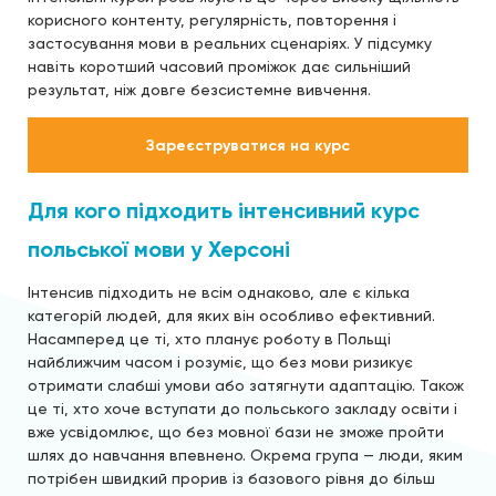
корисного контенту, регулярність, повторення і
застосування мови в реальних сценаріях. У підсумку
навіть коротший часовий проміжок дає сильніший
результат, ніж довге безсистемне вивчення.
Зареєструватися на курс
Для кого підходить інтенсивний курс
польської мови у Херсоні
Інтенсив підходить не всім однаково, але є кілька
категорій людей, для яких він особливо ефективний.
Насамперед це ті, хто планує роботу в Польщі
найближчим часом і розуміє, що без мови ризикує
отримати слабші умови або затягнути адаптацію. Також
це ті, хто хоче вступати до польського закладу освіти і
вже усвідомлює, що без мовної бази не зможе пройти
шлях до навчання впевнено. Окрема група — люди, яким
потрібен швидкий прорив із базового рівня до більш