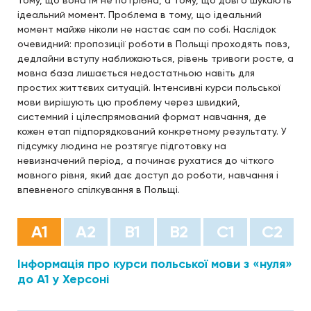
тому, що вона їм не потрібна, а тому, що довго шукають
ідеальний момент. Проблема в тому, що ідеальний
момент майже ніколи не настає сам по собі. Наслідок
очевидний: пропозиції роботи в Польщі проходять повз,
дедлайни вступу наближаються, рівень тривоги росте, а
мовна база лишається недостатньою навіть для
простих життєвих ситуацій. Інтенсивні курси польської
мови вирішують цю проблему через швидкий,
системний і цілеспрямований формат навчання, де
кожен етап підпорядкований конкретному результату. У
підсумку людина не розтягує підготовку на
невизначений період, а починає рухатися до чіткого
мовного рівня, який дає доступ до роботи, навчання і
впевненого спілкування в Польщі.
А1
А2
B1
B2
С1
С2
Інформація про курси польської мови з «нуля»
до А1 у Херсоні