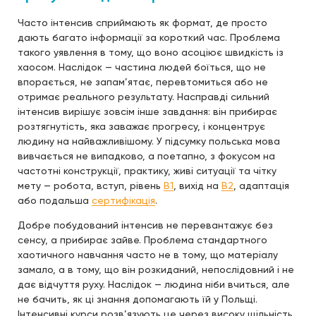
Часто інтенсив сприймають як формат, де просто
дають багато інформації за короткий час. Проблема
такого уявлення в тому, що воно асоціює швидкість із
хаосом. Наслідок — частина людей боїться, що не
впорається, не запам’ятає, перевтомиться або не
отримає реального результату. Насправді сильний
інтенсив вирішує зовсім інше завдання: він прибирає
розтягнутість, яка заважає прогресу, і концентрує
людину на найважливішому. У підсумку польська мова
вивчається не випадково, а поетапно, з фокусом на
частотні конструкції, практику, живі ситуації та чітку
мету — робота, вступ, рівень
B1
, вихід на
B2
, адаптація
або подальша
сертифікація
.
Добре побудований інтенсив не перевантажує без
сенсу, а прибирає зайве. Проблема стандартного
хаотичного навчання часто не в тому, що матеріалу
замало, а в тому, що він розкиданий, непослідовний і не
дає відчуття руху. Наслідок — людина ніби вчиться, але
не бачить, як ці знання допомагають їй у Польщі.
Інтенсивні курси розв’язують це через високу щільність