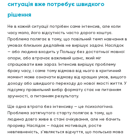
ситуація вже потребує швидкого
рішення
Не в кожній ситуації потрібен саме інтенсив, але коли
часу мало, його відсутність часто дорого коштує.
Проблема полягає в тому, що повільний темп навчання в
умовах близьких дедлайнів не вирішує задачі. Наслідок
— або людина входить у Польщу без достатньої мовної
опори, або втрачає важливий шанс, який міг
спрацювати вже зараз. Інтенсив вирішує проблему
браку часу, і саме тому відмова від нього в критичний
момент може означати відмову від кращих умов, вищого
доходу або швидшого переходу до нової якості життя. У
підсумку правильний вибір формату стає не питанням
зручності, а питанням результату.
Ще одна втрата без інтенсиву — це психологічна.
Проблема затягнутого старту полягає в тому, що
людина довго живе в стані очікування, але не бачить
прориву. Наслідок — падає мотивація, росте
невпевненість, з’являється відчуття, що польська мова