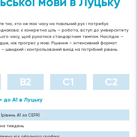
ьської мови в Луцьку
ля тих, хто не має часу на повільний рух і потребує
однакова: є конкретна ціль — робота, вступ до університету
нього часу, щоб рухатися стандартним темпом. Наслідок —
идше, ніж прогрес у мові. Рішення — інтенсивний формат
 — швидкий і контрольований вихід на потрібний рівень.
B2
С1
С2
» до А1 в Луцьку
(рівень A1 за CEFR)
 на тиждень
алежно від обраного графіка