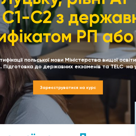
, С1-С2 з держав
ифікатом РП або
ифікації польської мови Міністерства вищої освіт
 Підготовка до державних екзаменів та TELC на ус
Зареєструватися на курс