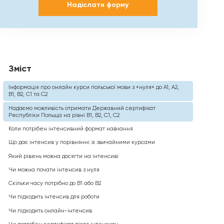
Надіслати форму
Зміст
Інформація про онлайн курси польської мови з «нуля» до А1, А2,
В1, В2, С1 та С2
Надаємо можливість отримати Державний сертифікат
Республіки Польща на рівні B1, В2, С1, С2
Коли потрібен інтенсивний формат навчання
Що дає інтенсив у порівнянні зі звичайними курсами
Який рівень можна досягти на інтенсиві
Чи можна почати інтенсив з нуля
Скільки часу потрібно до B1 або B2
Чи підходить інтенсив для роботи
Чи підходить онлайн-інтенсив