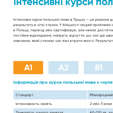
Інтенсивні курси пол
Інтенсивні курси польської мови в Луцьку — це рішення д
результату в чіткі строки. У більшості людей проблема 
в Польщі, переїзд або сертифікація, але немає достат
постійне відкладання, напруга, відчуття, що час іде шв
навчання, який стискає час без втрати якості. Результат
А1
А2
B1
Інформація про курси польської мови з «нуля
Стандарт
Міжнародний 
Інтенсивність занять
2 або 3 рази
Тривалість одного заняття
60-120 хв, з