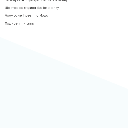
Чи потрібен сертифікат після інтенсиву
Що втрачає людина без інтенсиву
Чому саме Inozemna Mowa
Поширені питання