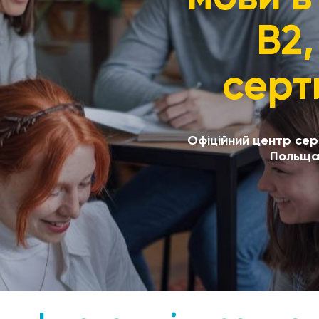
В2
серт
Офіційний центр серт
Польща.