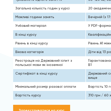
Загальна кількість годин у курсі
20 академічн
Можливі години занять
Вечірній (з 1
Учбовий матеріал
У PDF-формат
В кінці курсу
Кваліфікацій
Рівень в кінці курсу
Рівень А1 мі
Вікова категорія
Діти від 13 р
Реєстрація на Державний іспит з
Гарантована,
польської мови як іноземної
В1
Сертифікат в кінці курсу
Державний се
вище
Мінімальний розмір разової оплати
Вартість 10 
Вартість курсу
310 грн / 60 
Зареєструватися на курс