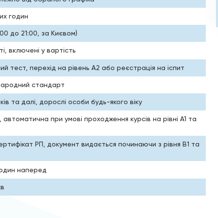
их годин
7:00 до 21:00, за Києвом)
і, включені у вартість
ний тест, перехід на рівень A2 або реєстрація на іспит
жнародний стандарт
оків та далі, дорослі особи будь-якого віку
 автоматична при умові проходження курсів на рівні А1 та
ртифікат РП, документ видається починаючи з рівня В1 та
годин наперед
хв