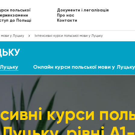
урси польської
Документи і легалізація
ержекзамени
Про нас
ступ до Польщі
Контакти
 мови у Луцьку
Інтенсивні курси польської мови у Луцьку
ЦЬКУ
 Луцьку
Онлайн курси польської мови у Луцьк
сивні курси пол
Луцьку, рівні А1