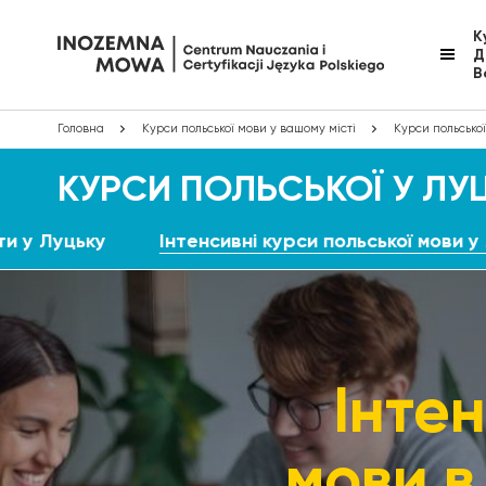
К
Д
В
Головна
Курси польської мови у вашому місті
Курси польської
КУРСИ ПОЛЬСЬКОЇ У ЛУ
ти у Луцьку
Інтенсивні курси польської мови у
Інтен
мови в 