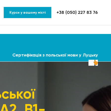
+38 (050) 227 83 76
Курси у вашому місті
у
Сертифікація з польської мови у Луцьку
ьської
-А2, В1-