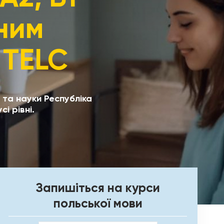
ним
 TELC
и та науки Республіка
і рівні.
Запишіться на курси
польської мови