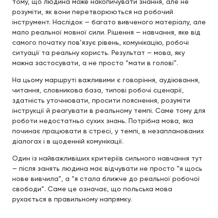
тому, що людина може накопичувати знання, але не
розуміти, як вони перетворюються на робочий
інструмент. Наслідок — багато вивченого матеріалу, але
мало реальної мовної сили. Рішення — навчання, яке від
самого початку пов’язує рівень, комунікацію, робочі
ситуації та реальну користь. Результат — мова, яку
можна застосувати, а не просто “мати в голові”.
На цьому маршруті важливими є говоріння, аудіювання,
читання, словникова база, типові робочі сценарії,
здатність уточнювати, просити пояснення, розуміти
інструкції й реагувати в реальному темпі. Саме тому для
роботи недостатньо сухих знань. Потрібна мова, яка
починає працювати в стресі, у темпі, в незапланованих
діалогах і в щоденній комунікації.
Один із найважливіших критеріїв сильного навчання тут
— після занять людина має відчувати не просто “я щось
нове вивчила”, а “я стала ближче до реальної робочої
свободи”. Саме це означає, що польська мова
рухається в правильному напрямку.