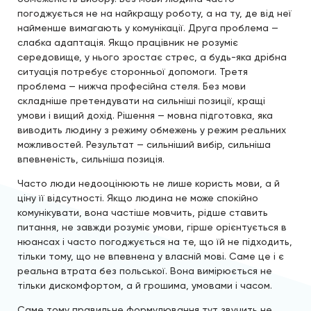
погоджується не на найкращу роботу, а на ту, де від неї
найменше вимагають у комунікації. Друга проблема —
слабка адаптація. Якщо працівник не розуміє
середовище, у нього зростає стрес, а будь-яка дрібна
ситуація потребує сторонньої допомоги. Третя
проблема — нижча професійна стеля. Без мови
складніше претендувати на сильніші позиції, кращі
умови і вищий дохід. Рішення — мовна підготовка, яка
виводить людину з режиму обмежень у режим реальних
можливостей. Результат — сильніший вибір, сильніша
впевненість, сильніша позиція.
Часто люди недооцінюють не лише користь мови, а й
ціну її відсутності. Якщо людина не може спокійно
комунікувати, вона частіше мовчить, рідше ставить
питання, не завжди розуміє умови, гірше орієнтується в
нюансах і часто погоджується на те, що їй не підходить,
тільки тому, що не впевнена у власній мові. Саме це і є
реальна втрата без польської. Вона вимірюється не
тільки дискомфортом, а й грошима, умовами і часом.
Саме тому правильне формулювання тут звучить не