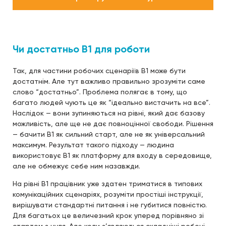
Чи достатньо B1 для роботи
Так, для частини робочих сценаріїв B1 може бути
достатнім. Але тут важливо правильно зрозуміти саме
слово “достатньо”. Проблема полягає в тому, що
багато людей чують це як “ідеально вистачить на все”.
Наслідок — вони зупиняються на рівні, який дає базову
можливість, але ще не дає повноцінної свободи. Рішення
— бачити B1 як сильний старт, але не як універсальний
максимум. Результат такого підходу — людина
використовує B1 як платформу для входу в середовище,
але не обмежує себе ним назавжди.
На рівні B1 працівник уже здатен триматися в типових
комунікаційних сценаріях, розуміти простіші інструкції,
вирішувати стандартні питання і не губитися повністю.
Для багатьох це величезний крок уперед порівняно зі