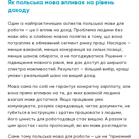
Як польська мова впливає на рівень
доходу
Один із найпрактичніших аспектів польської мови для
роботи — це її вплив на дохід. Проблема людини без
мови або зі слабкою мовою полягає в тому, що вона
потрапляє в обмежений сегмент ринку праці. Наслідок —
менше вакансій, менша конкуренція за сильні позиції,
менше шансів обирати, а не погоджуватися. Рішення —
підвищення мовного рівня, яке дає доступ до ширшого
спектра можливостей. Результат — більший вибір, кращі
умови і реальніший шанс на вищий дохід.
Мова сама по собі не гарантує конкретну зарплату, але
вона прямо впливає на те, до яких вакансій людина
взагалі може дістатися. Якщо працівник уміє
комунікувати, розуміє середовище, читає документи, не
губиться в інструкціях і здатен працювати з людьми,
його цінність для роботодавця стає вищою. А разом із
цим зростає і коло пропозицій, які він може розглядати.
Саме тому польська мова для роботи — це не “приємний