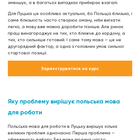
зменшує, а в багатьох випадках прибирає взагалі.
Для Луцька це особливо актуально, бо Польща близько, і
саме близькість часто створює оману, ніби виїхати
легко, а мову вже можна доробити пізніше. Але ринок
праці винагороджує не тих, хто ближче до кордону, а
тих, хто сильніше готовий. І саме тому мова — це не
другорядний фактор, а одна з головних умов сильної
стартової позиції.
Зареєструватися на курс
Яку проблему вирішує польська мова
для роботи
Польська мова для роботи в Луцьку вирішує кілька
великих проблем одночасно. Перша проблема —
обмеженість вибору. Без мови людина часто