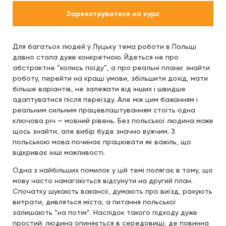
Зареєструватися на курс
Для багатьох людей у Луцьку тема роботи в Польщі
давно стала дуже конкретною. Йдеться не про
абстрактне “колись поїду”, а про реальні плани: знайти
роботу, перейти на кращі умови, збільшити дохід, мати
більше варіантів, не залежати від інших і швидше
адаптуватися після переїзду. Але між цим бажанням і
реальним сильним працевлаштуванням стоїть одна
ключова річ — мовний рівень. Без польської людина може
щось знайти, але вибір буде значно вужчим. З
польською мова починає працювати як важіль, що
відкриває інші можливості.
Одна з найбільших помилок у цій темі полягає в тому, що
мову часто намагаються відсунути на другий план.
Спочатку шукають вакансії, думають про виїзд, рахують
витрати, дивляться міста, а питання польської
залишають “на потім”. Наслідок такого підходу дуже
простий: людина опиняється в середовищі, де повинна