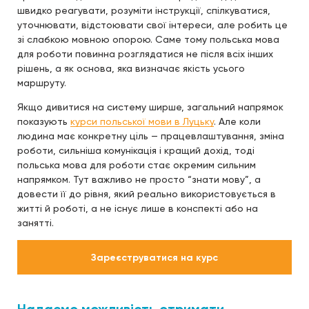
швидко реагувати, розуміти інструкції, спілкуватися,
уточнювати, відстоювати свої інтереси, але робить це
зі слабкою мовною опорою. Саме тому польська мова
для роботи повинна розглядатися не після всіх інших
рішень, а як основа, яка визначає якість усього
маршруту.
Якщо дивитися на систему ширше, загальний напрямок
показують
курси польської мови в Луцьку
. Але коли
людина має конкретну ціль — працевлаштування, зміна
роботи, сильніша комунікація і кращий дохід, тоді
польська мова для роботи стає окремим сильним
напрямком. Тут важливо не просто “знати мову”, а
довести її до рівня, який реально використовується в
житті й роботі, а не існує лише в конспекті або на
занятті.
Зареєструватися на курс