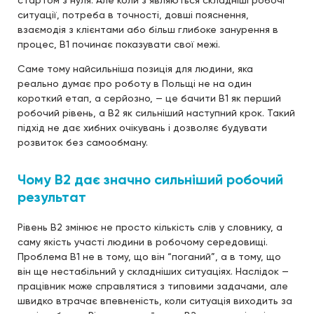
стартом з нуля. Але коли з’являються складніші робочі
ситуації, потреба в точності, довші пояснення,
взаємодія з клієнтами або більш глибоке занурення в
процес, B1 починає показувати свої межі.
Саме тому найсильніша позиція для людини, яка
реально думає про роботу в Польщі не на один
короткий етап, а серйозно, — це бачити B1 як перший
робочий рівень, а B2 як сильніший наступний крок. Такий
підхід не дає хибних очікувань і дозволяє будувати
розвиток без самообману.
Чому B2 дає значно сильніший робочий
результат
Рівень B2 змінює не просто кількість слів у словнику, а
саму якість участі людини в робочому середовищі.
Проблема B1 не в тому, що він “поганий”, а в тому, що
він ще нестабільний у складніших ситуаціях. Наслідок —
працівник може справлятися з типовими задачами, але
швидко втрачає впевненість, коли ситуація виходить за