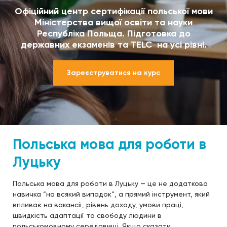
Офіційний центр сертифікації польської мови
Міністерства вищої освіти та науки
Республіка Польща. Підготовка до
державних екзаменів та TELC на усі рівні.
Зареєструватися на курс
Польська мова для роботи в
Луцьку
Польська мова для роботи в Луцьку — це не додаткова
навичка “на всякий випадок”, а прямий інструмент, який
впливає на вакансії, рівень доходу, умови праці,
швидкість адаптації та свободу людини в
польськомовному середовищі. Якщо сказати