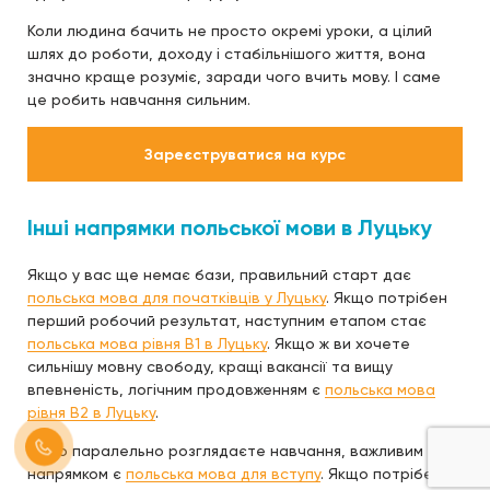
Коли людина бачить не просто окремі уроки, а цілий
шлях до роботи, доходу і стабільнішого життя, вона
значно краще розуміє, заради чого вчить мову. І саме
це робить навчання сильним.
Зареєструватися на курс
Інші напрямки польської мови в Луцьку
Якщо у вас ще немає бази, правильний старт дає
польська мова для початківців у Луцьку
. Якщо потрібен
перший робочий результат, наступним етапом стає
польська мова рівня B1 в Луцьку
. Якщо ж ви хочете
сильнішу мовну свободу, кращі вакансії та вищу
впевненість, логічним продовженням є
польська мова
рівня B2 в Луцьку
.
Якщо паралельно розглядаєте навчання, важливим
напрямком є
польська мова для вступу
. Якщо потрібен