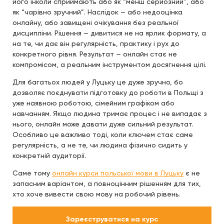
його інколи сприймають або як “менш серйозний”, або
як “чарівно зручний”. Наслідок — або недооцінка
онлайну, або завищені очікування без реальної
дисципліни. Рішення — дивитися не на ярлик формату, а
на те, чи дає він регулярність, практику і рух до
конкретного рівня. Результат — онлайн стає не
компромісом, а реальним інструментом досягнення цілі.
Для багатьох людей у Луцьку це дуже зручно, бо
дозволяє поєднувати підготовку до роботи в Польщі з
уже наявною роботою, сімейним графіком або
навчанням. Якщо людина тримає процес і не випадає з
нього, онлайн може давати дуже сильний результат.
Особливо це важливо тоді, коли ключем стає саме
регулярність, а не те, чи людина фізично сидить у
конкретній аудиторії.
Саме тому
онлайн курси польської мови в Луцьку
є не
запасним варіантом, а повноцінним рішенням для тих,
хто хоче вивести свою мову на робочий рівень.
Зареєструватися на курс