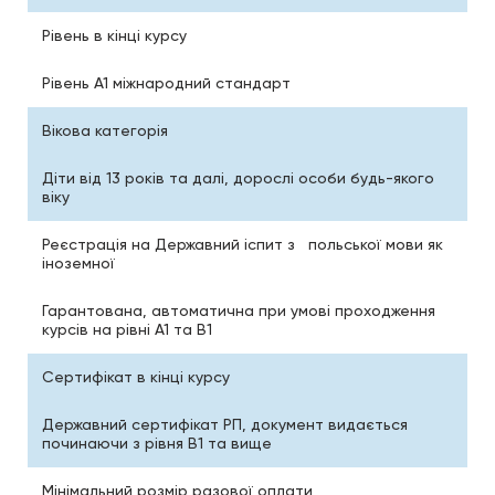
Рівень в кінці курсу
Рівень А1 міжнародний стандарт
Вікова категорія
Діти від 13 років та далі, дорослі особи будь-якого
віку
Реєстрація на Державний іспит з польської мови як
іноземної
Гарантована, автоматична при умові проходження
курсів на рівні А1 та В1
Сертифікат в кінці курсу
Державний сертифікат РП, документ видається
починаючи з рівня В1 та вище
Мінімальний розмір разової оплати