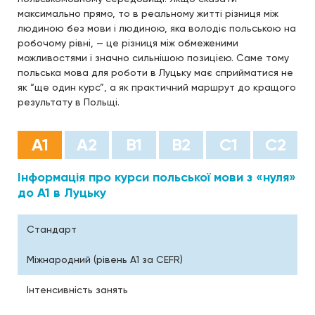
максимально прямо, то в реальному житті різниця між
людиною без мови і людиною, яка володіє польською на
робочому рівні, — це різниця між обмеженими
можливостями і значно сильнішою позицією. Саме тому
польська мова для роботи в Луцьку має сприйматися не
як “ще один курс”, а як практичний маршрут до кращого
результату в Польщі.
А1
А2
B1
B2
С1
С2
Інформація про курси польської мови з «нуля»
до А1 в Луцьку
Стандарт
Міжнародний (рівень A1 за CEFR)
Інтенсивність занять