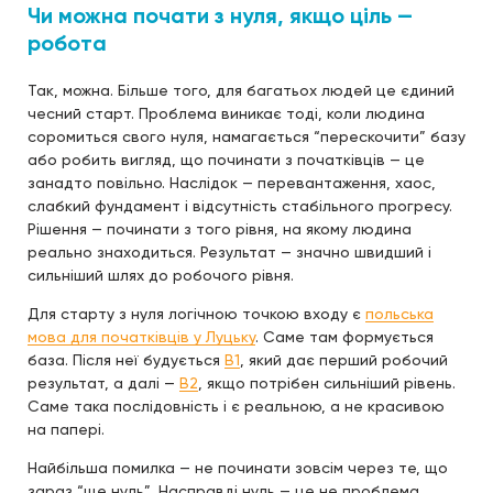
Чи можна почати з нуля, якщо ціль —
робота
Так, можна. Більше того, для багатьох людей це єдиний
чесний старт. Проблема виникає тоді, коли людина
соромиться свого нуля, намагається “перескочити” базу
або робить вигляд, що починати з початківців — це
занадто повільно. Наслідок — перевантаження, хаос,
слабкий фундамент і відсутність стабільного прогресу.
Рішення — починати з того рівня, на якому людина
реально знаходиться. Результат — значно швидший і
сильніший шлях до робочого рівня.
Для старту з нуля логічною точкою входу є
польська
мова для початківців у Луцьку
. Саме там формується
база. Після неї будується
B1
, який дає перший робочий
результат, а далі —
B2
, якщо потрібен сильніший рівень.
Саме така послідовність і є реальною, а не красивою
на папері.
Найбільша помилка — не починати зовсім через те, що
зараз “ще нуль”. Насправді нуль — це не проблема.