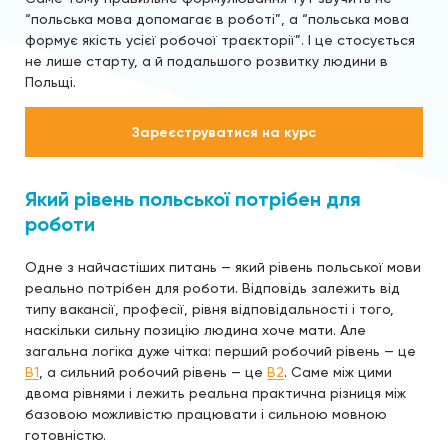
“польська мова допомагає в роботі”, а “польська мова
формує якість усієї робочої траєкторії”. І це стосується
не лише старту, а й подальшого розвитку людини в
Польщі.
Зареєструватися на курс
Який рівень польської потрібен для
роботи
Одне з найчастіших питань — який рівень польської мови
реально потрібен для роботи. Відповідь залежить від
типу вакансії, професії, рівня відповідальності і того,
наскільки сильну позицію людина хоче мати. Але
загальна логіка дуже чітка: перший робочий рівень — це
B1
, а сильний робочий рівень — це
B2
. Саме між цими
двома рівнями і лежить реальна практична різниця між
базовою можливістю працювати і сильною мовною
готовністю.