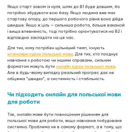
Якщо старт зовсім із нуля, шлях до B1 буде довшим, бо
потрібно збудувати всю базу. Якщо людина вже має
стартову опору, до першого робочого рівня вона дійде
швидше. Якщо ж ціль — сильніша робота, більше вакансій
і вища впевненість, тоді потрібно орієнтуватися на B2 і
відповідно закладати на це час.
Для тих, кому потрібен щільніший темп, існують
інтенсивні курси польської мови
. Для тих, хто поєднує
навчання з роботою чи іншими справами, сильним
форматом можуть бути
онлайн курси польської мови
.
Але в будь-якому випадку реальний прогрес дає не
обіцянка “швидко”, а системність і стабільність.
Чи підходить онлайн для польської мови
для роботи
Так, онлайн може бути повноцінним рішенням для
польської мови для роботи, якщо навчання побудоване
системно. Проблема не в самому форматі, а в тому, що