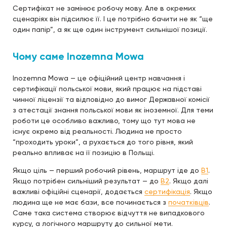
Сертифікат не замінює робочу мову. Але в окремих
сценаріях він підсилює її. І це потрібно бачити не як “ще
один папір”, а як ще один інструмент сильнішої позиції.
Чому саме Inozemna Mowa
Inozemna Mowa — це офіційний центр навчання і
сертифікації польської мови, який працює на підставі
чинної ліцензії та відповідно до вимог Державної комісії
з атестації знання польської мови як іноземної. Для теми
роботи це особливо важливо, тому що тут мова не
існує окремо від реальності. Людина не просто
“проходить уроки”, а рухається до того рівня, який
реально впливає на її позицію в Польщі.
Якщо ціль — перший робочий рівень, маршрут іде до
B1
.
Якщо потрібен сильніший результат — до
B2
. Якщо далі
важливі офіційні сценарії, додається
сертифікація
. Якщо
людина ще не має бази, все починається з
початківців
.
Саме така система створює відчуття не випадкового
курсу, а логічного маршруту до сильної мети.