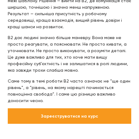
межі шаблону. Рішення — вийти на B2, де комунікація стає
ширшою, точнішою і значно менш напруженою.
Результат — сильніша присутність у робочому
середовищі, краща взаємодія, вищий рівень довіри і
кращі шанси на розвиток.
B2 дає людині значно більше маневру. Вона може не
просто реагувати, а пояснювати. Не просто кивати, а
уточнювати. Не просто виконувати, а розуміти деталі.
Це дуже важливо для тих, хто хоче мати вищу
професійну суб’єктність і не залишатися в ролі людини,
яка завжди трохи слабша мовно.
Саме тому в темі роботи B2 часто означає не “ще один
рівень”, а “рівень, на якому нарешті починається
повноцінна свобода”. І саме цю різницю важливо
доносити чесно.
Зареєструватися на курс