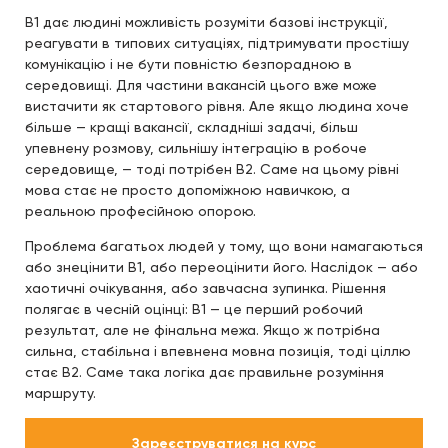
B1 дає людині можливість розуміти базові інструкції,
реагувати в типових ситуаціях, підтримувати простішу
комунікацію і не бути повністю безпорадною в
середовищі. Для частини вакансій цього вже може
вистачити як стартового рівня. Але якщо людина хоче
більше — кращі вакансії, складніші задачі, більш
упевнену розмову, сильнішу інтеграцію в робоче
середовище, — тоді потрібен B2. Саме на цьому рівні
мова стає не просто допоміжною навичкою, а
реальною професійною опорою.
Проблема багатьох людей у тому, що вони намагаються
або знецінити B1, або переоцінити його. Наслідок — або
хаотичні очікування, або завчасна зупинка. Рішення
полягає в чесній оцінці: B1 — це перший робочий
результат, але не фінальна межа. Якщо ж потрібна
сильна, стабільна і впевнена мовна позиція, тоді ціллю
стає B2. Саме така логіка дає правильне розуміння
маршруту.
Зареєструватися на курс