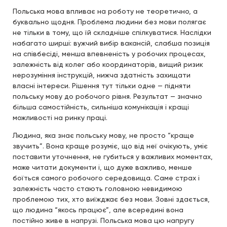
Польська мова впливає на роботу не теоретично, а
буквально щодня. Проблема людини без мови полягає
не тільки в тому, що їй складніше спілкуватися. Наслідки
набагато ширші: вужчий вибір вакансій, слабша позиція
на співбесіді, менша впевненість у робочих процесах,
залежність від колег або координаторів, вищий ризик
нерозуміння інструкцій, нижча здатність захищати
власні інтереси. Рішення тут тільки одне — підняти
польську мову до робочого рівня. Результат — значно
більша самостійність, сильніша комунікація і кращі
можливості на ринку праці.
Людина, яка знає польську мову, не просто “краще
звучить”. Вона краще розуміє, що від неї очікують, уміє
поставити уточнення, не губиться у важливих моментах,
може читати документи і, що дуже важливо, менше
боїться самого робочого середовища. Саме страх і
залежність часто стають головною невидимою
проблемою тих, хто виїжджає без мови. Зовні здається,
що людина “якось працює”, але всередині вона
постійно живе в напрузі. Польська мова цю напругу