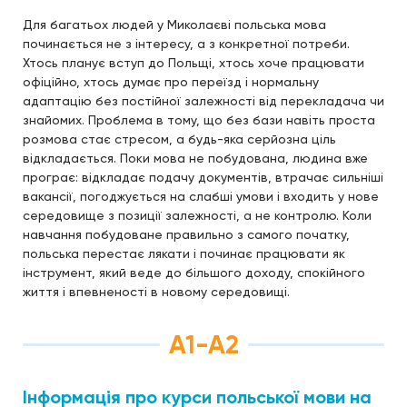
Для багатьох людей у Миколаєві польська мова
починається не з інтересу, а з конкретної потреби.
Хтось планує вступ до Польщі, хтось хоче працювати
офіційно, хтось думає про переїзд і нормальну
адаптацію без постійної залежності від перекладача чи
знайомих. Проблема в тому, що без бази навіть проста
розмова стає стресом, а будь-яка серйозна ціль
відкладається. Поки мова не побудована, людина вже
програє: відкладає подачу документів, втрачає сильніші
вакансії, погоджується на слабші умови і входить у нове
середовище з позиції залежності, а не контролю. Коли
навчання побудоване правильно з самого початку,
польська перестає лякати і починає працювати як
інструмент, який веде до більшого доходу, спокійного
життя і впевненості в новому середовищі.
А1-А2
Інформація про курси польської мови на