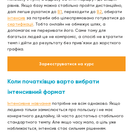
рівнів. Якщо базу можна стабільно пройти дистанційно,
далі легше рухатися до
B1
, переходити до
B2
, обирати
інтенсив
за потреби або цілеспрямовано готуватися до
сертифікації
. Тобто онлайн не обмежує шлях, а
допомагає не переривати його. Саме тому для
багатьох людей це не компроміс, а спосіб не втратити
темп і дійти до результату без прив’язки до жорсткого
графіка.
Зареєструватися на курс
Коли початківцю варто вибрати
інтенсивний формат
Інтенсивне навчання
потрібне не всім однаково. Якщо
людина тільки замислюється про польську і не має
конкретного дедлайну, їй часто достатньо стабільного
стандартного темпу. Але якщо часу мало, а ціль уже
наближається, інтенсив стає сильним рішенням.