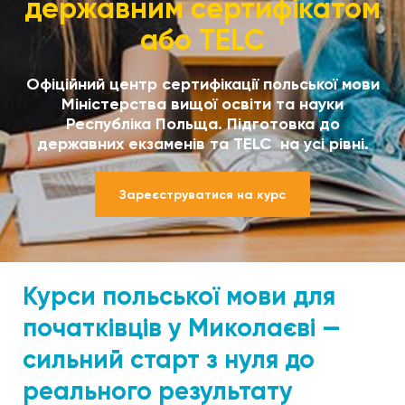
державним сертифікатом
або TELC
Офіційний центр сертифікації польської мови
Міністерства вищої освіти та науки
Республіка Польща. Підготовка до
державних екзаменів та TELC на усі рівні.
Зареєструватися на курс
Курси польської мови для
початківців у Миколаєві —
сильний старт з нуля до
реального результату