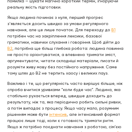
помилка — шукати магічно короткий термін, ігноруючи
реальну якість підготовки.
Якщо людина починає з нуля, перший прогрес
з’являється досить швидко за умови регулярного
навчання, але це лише початок. Для переходу до
B1
потрібен час на закріплення лексики, базової
граматики, навички слухання і говоріння. Щоб дійти до
B2
, потрібна ще більш глибока робота: людина повинна
не просто орієнтуватися, а впевнено тримати зміст,
аргументувати, читати складніші матеріали, писати й
розуміти живу мову без постійного напруження. Саме
тому шлях до B2 не терпить хаосу і великих пауз.
Важливо і те, що регулярність часто вирішує більше, ніж
спроба вчитися уривками “коли буде час”. Людина, яка
стабільно рухається вперед, швидше доходить до
результату, ніж та, яка періодично робить сильні ривки,
а потім випадає з процесу. Якщо часу мало, розумним
рішенням може бути
інтенсив
, але інтенсивний формат
працює лише тоді, коли є готовність тримати ритм.
Якщо ж потрібно поєднати навчання з роботою, сім’єю