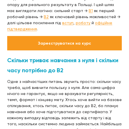
опору для реального результату в Польщі. І цей шлях
має виглядати логічно: сильний старт →
B1
як перший
робочий рівень →
B2
як ключовий рівень можливостей →
далі цільове посилення під
вступ
,
роботу
й
офіційне
підтвердження
.
Зареєструватися на курс
Скільки триває навчання з нуля і скільки
часу потрібно до B2
Одне з найчастіших питань звучить просто: скільки часу
треба, щоб вивчити польську з нуля. Але сама цифра
нічого не гарантує, якщо не врахувати регулярність,
темп, формат і кінцеву мету. Хтось хоче вийти на базове
спілкування, хтось питає, скільки часу до B2, бо планує
навчання або хоче підготуватися до сертифіката. У
кожному випадку відповідь залежить від старту і від
того, наскільки системно людина займається. Найбільша