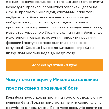
боїться не самої польської, а того, що доведеться вчити
незрозумілі правила, соромитися говорити і довго не
бачити прогресу. Якщо підхід хаотичний, саме так і
відбувається. Але коли навчання для початківців
побудоване від простого до складного, з живою
практикою, повторенням і логічним нарощуванням рівня,
мова стає керованою. Людина вже на старті бачить, що
може запам’ятовувати, розуміти, говорити простими
фразами і поступово переходити до впевненої
комунікації. Саме це і відрізняє випадкові спроби від
шляху, який реально веде до результату.
Зареєструватися на курс
Чому початківцям у Миколаєві важливо
почати саме з правильної бази
Коли бази немає, кожна наступна тема стає важчою, ніж
повинна бути. Людина намагається вчити слова, але не
розуміє, як їх поєднувати. Вона може щось упізнавати на