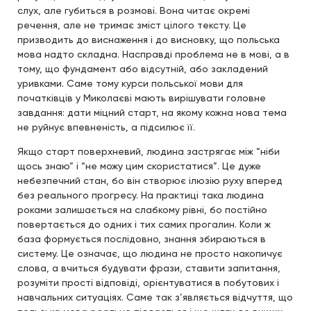
слух, але губиться в розмові. Вона читає окремі
речення, але не тримає зміст цілого тексту. Це
призводить до виснаження і до висновку, що польська
мова надто складна. Насправді проблема не в мові, а в
тому, що фундамент або відсутній, або закладений
уривками. Саме тому курси польської мови для
початківців у Миколаєві мають вирішувати головне
завдання: дати міцний старт, на якому кожна нова тема
не руйнує впевненість, а підсилює її.
Якщо старт поверхневий, людина застрягає між “ніби
щось знаю” і “не можу цим скористатися”. Це дуже
небезпечний стан, бо він створює ілюзію руху вперед
без реального прогресу. На практиці така людина
роками залишається на слабкому рівні, бо постійно
повертається до одних і тих самих прогалин. Коли ж
база формується послідовно, знання збираються в
систему. Це означає, що людина не просто накопичує
слова, а вчиться будувати фрази, ставити запитання,
розуміти прості відповіді, орієнтуватися в побутових і
навчальних ситуаціях. Саме так з’являється відчуття, що