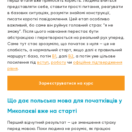
перші етапи вже приносять користь. Людина вчиться
представляти себе, ставити прості питання, реагувати
в базових ситуаціях, розуміти знайомі конструкції,
писати короткі повідомлення. Цей етап особливо
важливий, бо саме він руйнує головний страх: “я не
зможу”. Після цього навчання перестає бути
абстракцією і перетворюється на реальний рух уперед.
Саме тут стає зрозуміло, що початок з нуля — це не
слабкість, а нормальний старт, якщо далі є правильний
маршрут: база, потім
B1
, далі
B2
, а потім уже цільове
посилення під
вступ
,
роботу
чи
офіційне підтвердження
рівня
.
Зареєструватися на курс
Що дає польська мова для початківців у
Миколаєві вже на старті
Перший відчутний результат — це зменшення страху
перед мовою. Поки людина не розуміє, як працює