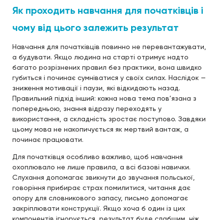
Як проходить навчання для початківців і
чому від цього залежить результат
Навчання для початківців повинно не перевантажувати,
а будувати. Якщо людина на старті отримує надто
багато розрізнених правил без практики, вона швидко
губиться і починає сумніватися у своїх силах. Наслідок —
зниження мотивації і паузи, які відкидають назад.
Правильний підхід інший: кожна нова тема пов’язана з
попередньою, знання відразу переходять у
використання, а складність зростає поступово. Завдяки
цьому мова не накопичується як мертвий вантаж, а
починає працювати.
Для початківця особливо важливо, щоб навчання
охоплювало не лише правила, а всі базові навички.
Слухання допомагає звикнути до звучання польської,
говоріння прибирає страх помилитися, читання дає
опору для словникового запасу, письмо допомагає
закріплювати конструкції. Якщо хоча б один із цих
компонентів ігнорується, результат буде слабшим, ніж