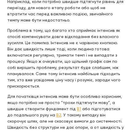
Наприклад, коли потрібно швидше підтягнути рівень для
переїзду, для нового етапу роботи або щоб не
втратити час перед важливою подією, звичайного
темпу може бути недостатньо.
Проблема в тому, що багато хто сприймає інтенсив як
спосіб компенсувати довге відкладання без власного
зусилля. Це помилка. Інтенсив не є чарівною кнопкою.
Він дає швидкість лише тоді, коли людина готова
включатися регулярно, тримати темп і не випадати з
процесу. Якщо ж очікувати, що щільний графік сам по
собі вирішить проблему, результат буде слабшим, ніж
планувалося. Саме тому інтенсив найбільше підходить
тим, хто вже усвідомив ціну часу і розуміє, заради чого
прискорюється.
Для початківця інтенсив може бути особливо корисним,
якщо потрібно не просто “трохи підтягнути мову”, а
швидше створити фундамент під
B1
або підготуватися
до подальшого руху на
B2
. У такому випадку він
скорочує шлях, але не скасовує вимоги до системності.
Швидкість без структури не дає опори, а от швидкість у