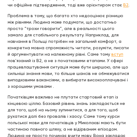
чи офіційне підтвердження, тоді вже орієнтиром стає
B2
.
Проблема в тому, що багато хто недооцінює різницю
між рівнями. Людина може подумати, що достатньо
просто “трохи говорити”, але в реальності цього
замало для стабільного результату. Наприклад, для
навчання в Польщі потрібен не загальний комфорт, а
конкретна мовна спроможність читати, розуміти, писати
й аргументувати на належному рівні. Саме тому
вступ
пов’язаний із B2, а не з початковими етапами. У сфері
працевлаштування ситуація може бути ширшою, але що
сильніші знання мови, то більше шансів не обмежуватися
випадковими вакансіями, а вибирати високооплачувані і
з хорошими умовами .
Початківцям важливо не плутати стартовий етап із
кінцевою ціллю. Базовий рівень знань закладається не
для того, щоб на ньому зупинитися, а для того, щоб
рухатися далі без провалів і хаосу. Саме тому курси
польської мови для початківців у Миколаєві мають бути
частиною повного шляху, а не відірваним епізодом.
Людина не просто починає вчити мову. Вона закладає