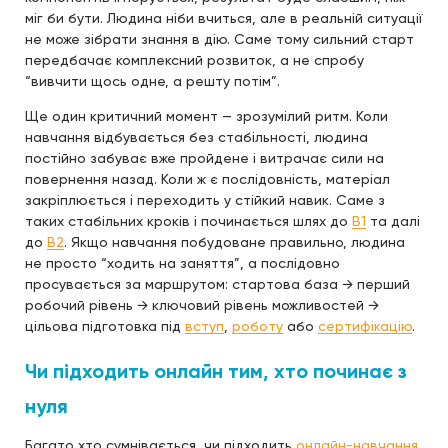
міг би бути. Людина ніби вчиться, але в реальній ситуації
не може зібрати знання в дію. Саме тому сильний старт
передбачає комплексний розвиток, а не спробу
“вивчити щось одне, а решту потім”.
Ще один критичний момент — зрозумілий ритм. Коли
навчання відбувається без стабільності, людина
постійно забуває вже пройдене і витрачає сили на
повернення назад. Коли ж є послідовність, матеріал
закріплюється і переходить у стійкий навик. Саме з
таких стабільних кроків і починається шлях до
B1
та далі
до
B2
. Якщо навчання побудоване правильно, людина
не просто “ходить на заняття”, а послідовно
просувається за маршрутом: стартова база → перший
робочий рівень → ключовий рівень можливостей →
цільова підготовка під
вступ
,
роботу
або
сертифікацію
.
Чи підходить онлайн тим, хто починає з
нуля
Багато хто сумнівається, чи підходить
онлайн-навчання