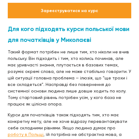
Зареєструватися на курс
Для кого підходять курси польської мови
для початківців у Миколаєві
Такий формат потрібен не лише тим, хто ніколи не вчив
польську. Він підходить і тим, хто колись починав, але
має уривчасті знання, плутається в базових темах,
розуміє окремі слова, але не може стабільно говорити. У
цій ситуації головна проблема — ілюзія, що “ще трохи і
все складеться”. Насправді без повернення до
системної основи людина лише довше ходить по колу.
Тому стартовий рівень потрібен усім, у кого база не
працює як цілісна опора.
Курси для початківців також підходять тим, хто має
конкретну мету, але не хоче відразу перевантажувати
себе складними рівнями. Якщо людина думає про
роботу в Польщі
, їй потрібна не абстрактна мова, а