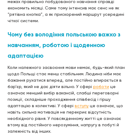
межах правильно побудованого навчання справді
економить місяці. Саме тому інтенсив має сенс не як
“рятівна кнопка”, а як прискорений маршрут усередині
чіткої системи.
Чому без володіння польською важко з
навчанням, роботою і щоденною
адаптацією
Коли належного засвоєння мови немає, будь-який план
щодо Польщі стає менш стабільним. Людина ніби має
бажання рухатися вперед, але постійно впирається в
бар’єр, який не дає діяти вільно. У сфері
роботи
це
означає менший вибір вакансій, слабші переговорні
позиції, складніше проходження співбесід і гіршу
адаптацію в колективі. У сфері
вступу
це означає, що
навіть сильна мотивація не перекриє відсутність
необхідного рівня. У повсякденному житті це означає
втому від постійного нерозуміння, напругу в побуті й
залежність від інших.