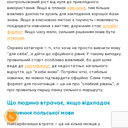
контрольований ріст від нуля до прикладного
використання. Якщо в планах
навчання
, тим більше
важливо докласти зусиль для закладення хорошої бази
знань. Якщо ж ключовою метою є гнучкість і можливість
поєднувати навчання з життям, доречним стає
онлайн-
формат
. Якщо часу мало, сильним рішенням може бути
інтенсив
.
Окрема категорія — ті, хто хоче не просто вивчити мову
“для себе”, а дійти до офіційного рівня. У такому випадку
правильний старт особливо важливий, бо далі шлях
веде до
сертифікації
, де недостатньо загального
відчуття, що “я ніби знаю”. Потрібні чіткі, стабільні
навички, які можна підтвердити офіційно. Саме тому
формат для початківців — це не про “слабкий рівень”, а
про правильну першу ланку сильного маршруту.
Що людина втрачає, якщо відкладає
вивчення польської мови
Найсерйозніша втрата — це не кілька місяців у