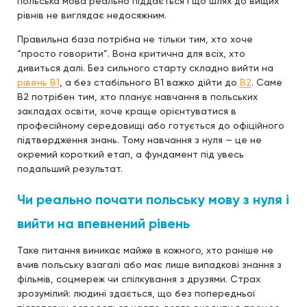
польська мова реально піддається і що шлях до вищих
рівнів не виглядає недосяжним.
Правильна база потрібна не тільки тим, хто хоче
“просто говорити”. Вона критична для всіх, хто
дивиться далі. Без сильного старту складно вийти на
рівень B1
, а без стабільного B1 важко дійти до
B2
. Саме
B2 потрібен тим, хто планує навчання в польських
закладах освіти, хоче краще орієнтуватися в
професійному середовищі або готується до офіційного
підтвердження знань. Тому навчання з нуля — це не
окремий короткий етап, а фундамент під увесь
подальший результат.
Чи реально почати польську мову з нуля і
вийти на впевнений рівень
Таке питання виникає майже в кожного, хто раніше не
вчив польську взагалі або має лише випадкові знання з
фільмів, соцмереж чи спілкування з друзями. Страх
зрозумілий: людині здається, що без попередньої