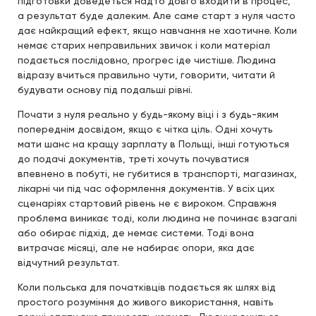
підготовки доведеться надто довго входити в процес,
а результат буде далеким. Але саме старт з нуля часто
дає найкращий ефект, якщо навчання не хаотичне. Коли
немає старих неправильних звичок і коли матеріал
подається послідовно, прогрес іде чистіше. Людина
відразу вчиться правильно чути, говорити, читати й
будувати основу під подальші рівні.
Почати з нуля реально у будь-якому віці і з будь-яким
попереднім досвідом, якщо є чітка ціль. Одні хочуть
мати шанс на кращу зарплату в Польщі, інші готуються
до подачі документів, треті хочуть почуватися
впевнено в побуті, не губитися в транспорті, магазинах,
лікарні чи під час оформлення документів. У всіх цих
сценаріях стартовий рівень не є вироком. Справжня
проблема виникає тоді, коли людина не починає взагалі
або обирає підхід, де немає системи. Тоді вона
витрачає місяці, але не набирає опори, яка дає
відчутний результат.
Коли польська для початківців подається як шлях від
простого розуміння до живого використання, навіть