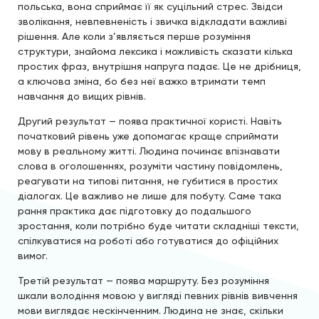
польська, вона сприймає її як суцільний стрес. Звідси
зволікання, невпевненість і звичка відкладати важливі
рішення. Але коли з’являється перше розуміння
структури, знайома лексика і можливість сказати кілька
простих фраз, внутрішня напруга падає. Це не дрібниця,
а ключова зміна, бо без неї важко втримати темп
навчання до вищих рівнів.
Другий результат — поява практичної користі. Навіть
початковий рівень уже допомагає краще сприймати
мову в реальному житті. Людина починає впізнавати
слова в оголошеннях, розуміти частину повідомлень,
реагувати на типові питання, не губитися в простих
діалогах. Це важливо не лише для побуту. Саме така
рання практика дає підготовку до подальшого
зростання, коли потрібно буде читати складніші тексти,
спілкуватися на роботі або готуватися до офіційних
вимог.
Третій результат — поява маршруту. Без розуміння
шкали володіння мовою у вигляді певних рівнів вивчення
мови виглядає нескінченним. Людина не знає, скільки