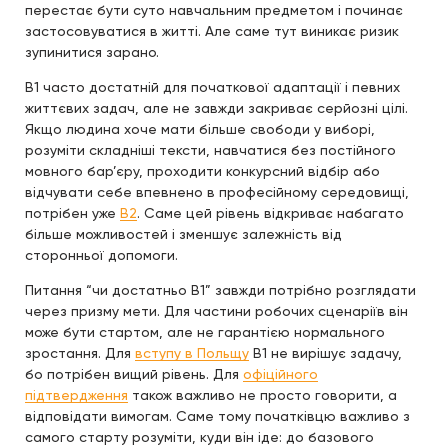
перестає бути суто навчальним предметом і починає
застосовуватися в житті. Але саме тут виникає ризик
зупинитися зарано.
B1 часто достатній для початкової адаптації і певних
життєвих задач, але не завжди закриває серйозні цілі.
Якщо людина хоче мати більше свободи у виборі,
розуміти складніші тексти, навчатися без постійного
мовного бар’єру, проходити конкурсний відбір або
відчувати себе впевнено в професійному середовищі,
потрібен уже
B2
. Саме цей рівень відкриває набагато
більше можливостей і зменшує залежність від
сторонньої допомоги.
Питання “чи достатньо B1” завжди потрібно розглядати
через призму мети. Для частини робочих сценаріїв він
може бути стартом, але не гарантією нормального
зростання. Для
вступу в Польщу
B1 не вирішує задачу,
бо потрібен вищий рівень. Для
офіційного
підтвердження
також важливо не просто говорити, а
відповідати вимогам. Саме тому початківцю важливо з
самого старту розуміти, куди він іде: до базового