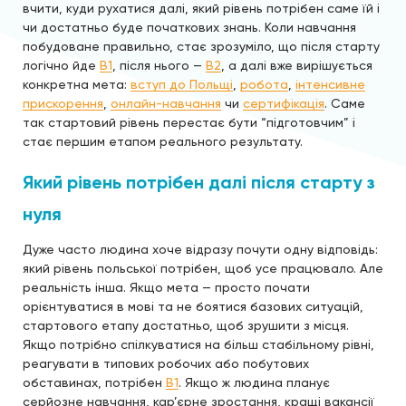
вчити, куди рухатися далі, який рівень потрібен саме їй і
чи достатньо буде початкових знань. Коли навчання
побудоване правильно, стає зрозуміло, що після старту
логічно йде
B1
, після нього —
B2
, а далі вже вирішується
конкретна мета:
вступ до Польщі
,
робота
,
інтенсивне
прискорення
,
онлайн-навчання
чи
сертифікація
. Саме
так стартовий рівень перестає бути “підготовчим” і
стає першим етапом реального результату.
Який рівень потрібен далі після старту з
нуля
Дуже часто людина хоче відразу почути одну відповідь:
який рівень польської потрібен, щоб усе працювало. Але
реальність інша. Якщо мета — просто почати
орієнтуватися в мові та не боятися базових ситуацій,
стартового етапу достатньо, щоб зрушити з місця.
Якщо потрібно спілкуватися на більш стабільному рівні,
реагувати в типових робочих або побутових
обставинах, потрібен
B1
. Якщо ж людина планує
серйозне навчання, кар’єрне зростання, кращі вакансії