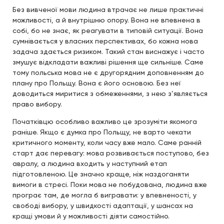
Без вивченої мови людина втрачає не лише практичні
можливості, а й внутрішню опору. Вона не впевнена в
собі, бо не знає, як реагувати в типовій ситуації. Вона
сумнівається у власних перспективах, бо кожна нова
задача здається ризиком. Такий стан виснажує і часто
змушує відкладати важливі рішення ще сильніше. Саме
тому польська мова не є другорядним доповненням до
плану про Польщу. Вона є його основою. Без неї
доводиться миритися з обмеженнями, з нею з’являється
право вибору.
Початківцю особливо важливо це зрозуміти якомога
раніше. Якщо є думка про Польщу, не варто чекати
критичного моменту, коли часу вже мало. Саме ранній
старт дає перевагу: мова розвивається поступово, без
авралу, а людина входить у наступний етап
підготовленою. Це значно краще, ніж наздоганяти
вимоги в стресі. Поки мова не побудована, людина вже
програє там, де могла б вигравати: у впевненості, у
свободі вибору, у швидкості адаптації, у шансах на
кращі умови й у можливості діяти самостійно.