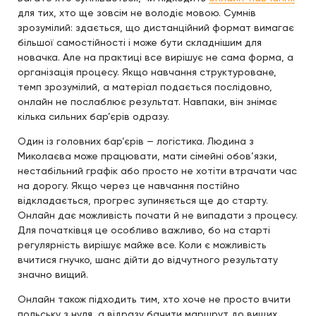
для тих, хто ще зовсім не володіє мовою. Сумнів
зрозумілий: здається, що дистанційний формат вимагає
більшої самостійності і може бути складнішим для
новачка. Але на практиці все вирішує не сама форма, а
організація процесу. Якщо навчання структуроване,
темп зрозумілий, а матеріал подається послідовно,
онлайн не послаблює результат. Навпаки, він знімає
кілька сильних бар’єрів одразу.
Один із головних бар’єрів — логістика. Людина з
Миколаєва може працювати, мати сімейні обов’язки,
нестабільний графік або просто не хотіти втрачати час
на дорогу. Якщо через це навчання постійно
відкладається, прогрес зупиняється ще до старту.
Онлайн дає можливість почати й не випадати з процесу.
Для початківця це особливо важливо, бо на старті
регулярність вирішує майже все. Коли є можливість
вчитися гнучко, шанс дійти до відчутного результату
значно вищий.
Онлайн також підходить тим, хто хоче не просто вчити
польську з нуля, а відразу бачити маршрут до вищих