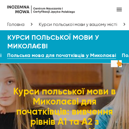
Головна
Курси польської мови у вашому місті
КУРСИ ПОЛЬСЬКОЇ МОВИ У
МИКОЛАЄВІ
і
Польська мова для початківців у Миколаєві
По
Курси польської мови в
Миколаєві для
початківців: вивчення
рівнів А1 та А2 з