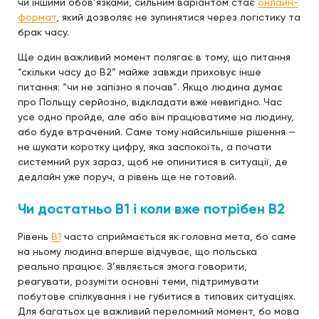
чи іншими обов’язками, сильним варіантом стає
онлайн-
формат
, який дозволяє не зупинятися через логістику та
брак часу.
Ще один важливий момент полягає в тому, що питання
“скільки часу до B2” майже завжди приховує інше
питання: “чи не запізно я почав”. Якщо людина думає
про Польщу серйозно, відкладати вже невигідно. Час
усе одно пройде, але або він працюватиме на людину,
або буде втрачений. Саме тому найсильніше рішення —
не шукати коротку цифру, яка заспокоїть, а почати
системний рух зараз, щоб не опинитися в ситуації, де
дедлайн уже поруч, а рівень ще не готовий.
Чи достатньо B1 і коли вже потрібен B2
Рівень
B1
часто сприймається як головна мета, бо саме
на ньому людина вперше відчуває, що польська
реально працює. З’являється змога говорити,
реагувати, розуміти основні теми, підтримувати
побутове спілкування і не губитися в типових ситуаціях.
Для багатьох це важливий переломний момент, бо мова