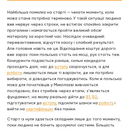
Найбільша помилка на старті — чекати моменту, коли
мова стане потрібна терміново. У такій ситуації людина
вже нервує через строки, не встигає спокійно закрити
прогалини і намагається пройти великий обсяг
матеріалу за короткий час. Наслідок очевидний:
перевантаження, відчуття хаосу і слабкий результат.
Але головне навіть не це. Відкладання коштує дорого
вже зараз: поки польська стоїть на місці, рух стоїть теж.
Конкуренти подаються раніше, сильні кандидати
проходять далі, час до
вступу
скорочується, а для
роботи
лишаються лише ті варіанти, де не потрібно
вибирати, а доводиться погоджуватись. Коли ж польська
мова для початківців у Миколаєві вивчається
послідовно, без стрибків через етапи, з’являється
фундамент, на якому реально дійти до
B1
,
B2
,
підготуватися до
вступу
, підсилити шанси на
роботу
і
вийти на
сертифікацію
без паніки.
Старт із нуля здається складним лише до того моменту,
поки людина не бачить зрозумілої системи. Більшість