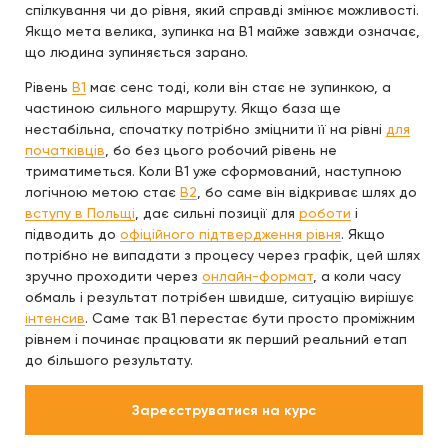
спілкування чи до рівня, який справді змінює можливості.
Якщо мета велика, зупинка на B1 майже завжди означає,
що людина зупиняється зарано.
Рівень
B1
має сенс тоді, коли він стає не зупинкою, а
частиною сильного маршруту. Якщо база ще
нестабільна, спочатку потрібно зміцнити її на рівні
для
початківців
, бо без цього робочий рівень не
триматиметься. Коли B1 уже сформований, наступною
логічною метою стає
B2
, бо саме він відкриває шлях до
вступу в Польщі
, дає сильні позиції для
роботи
і
підводить до
офіційного підтвердження рівня
. Якщо
потрібно не випадати з процесу через графік, цей шлях
зручно проходити через
онлайн-формат
, а коли часу
обмаль і результат потрібен швидше, ситуацію вирішує
інтенсив
. Саме так B1 перестає бути просто проміжним
рівнем і починає працювати як перший реальний етап
до більшого результату.
Зареєструватися на курс