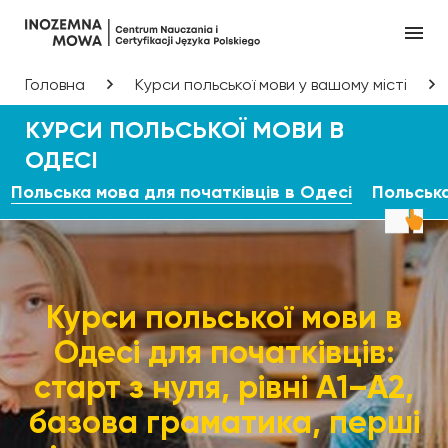
Головна
Курси польської мови у вашому місті
КУРСИ ПОЛЬСЬКОЇ МОВИ В
ОДЕСІ
Польська мова для початківців в Одесі
Польська
Курси польської мови в
Одесі для початківців:
старт з нуля, рівні A1–A2,
базова граматика, перші