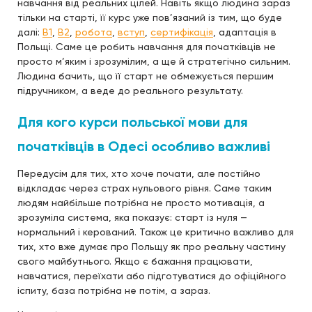
навчання від реальних цілей. Навіть якщо людина зараз
тільки на старті, її курс уже пов’язаний із тим, що буде
далі:
B1
,
B2
,
робота
,
вступ
,
сертифікація
, адаптація в
Польщі. Саме це робить навчання для початківців не
просто м’яким і зрозумілим, а ще й стратегічно сильним.
Людина бачить, що її старт не обмежується першим
підручником, а веде до реального результату.
Для кого курси польської мови для
початківців в Одесі особливо важливі
Передусім для тих, хто хоче почати, але постійно
відкладає через страх нульового рівня. Саме таким
людям найбільше потрібна не просто мотивація, а
зрозуміла система, яка показує: старт із нуля —
нормальний і керований. Також це критично важливо для
тих, хто вже думає про Польщу як про реальну частину
свого майбутнього. Якщо є бажання працювати,
навчатися, переїхати або підготуватися до офіційного
іспиту, база потрібна не потім, а зараз.