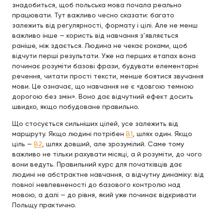
знадобиться, щоб польська мова почала реально
працювати. Тут важливо чесно сказати: багато
залежить від регулярності, формату і цілі. Але не менш
важливо інше — користь від навчання з’являється
раніше, ніж здається. Людина не чекає роками, щоб
відчути перші результати. Уже на перших етапах вона
починає розуміти базові фрази, будувати елементарні
речення, читати прості тексти, менше боятися звучання
мови. Це означає, що навчання не є «довгою темною
дорогою без змін». Воно дає відчутний ефект досить
швидко, якщо побудоване правильно.
Що стосується сильніших цілей, усе залежить від
маршруту. Якщо людині потрібен
B1
, шлях один. Якщо
ціль —
B2
, шлях довший, але зрозумілий. Саме тому
важливо не тільки рахувати місяці, а й розуміти, до чого
вони ведуть. Правильний курс для початківців дає
людині не абстрактне навчання, а відчутну динаміку: від
повної невпевненості до базового контролю над
мовою, а далі — до рівня, який уже починає відкривати
Польщу практично.