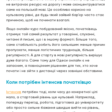
не витрачає ресурс на дорогу і може сконцентруватися
саме на польській мові. Це особливо корисно на
нульовому рівні, де будь-який зайвий бар’єр часто стає
причиною, щоб не починати взагалі.
Якщо онлайн-курс побудований якісно, початківець
отримує той самий результат у говорінні, слуханні,
читанні й письмі, що і в іншому форматі. Більше того,
саме стабільність робить його сильнішим: менше причин
пропускати, менше логістичних труднощів, більше
регулярності. А для старту в мові регулярність вирішує
дуже багато. Саме тому для Одеси онлайн є не
запасним, а повноцінним рішенням для тих, хто хоче
почати і не зійти з дистанції через зовнішні обставини.
Коли потрібен інтенсив початківцю
Інтенсив
потрібен тоді, коли часу до конкретної цілі
мало, а стартовий рівень ще нульовий. Наприклад,
попереду переїзд, робота, підготовка до університету
або просто сильне бажання швидше вийти на рівень,