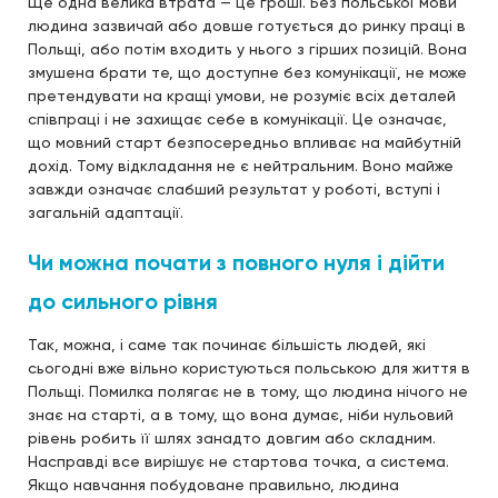
Ще одна велика втрата — це гроші. Без польської мови
людина зазвичай або довше готується до ринку праці в
Польщі, або потім входить у нього з гірших позицій. Вона
змушена брати те, що доступне без комунікації, не може
претендувати на кращі умови, не розуміє всіх деталей
співпраці і не захищає себе в комунікації. Це означає,
що мовний старт безпосередньо впливає на майбутній
дохід. Тому відкладання не є нейтральним. Воно майже
завжди означає слабший результат у роботі, вступі і
загальній адаптації.
Чи можна почати з повного нуля і дійти
до сильного рівня
Так, можна, і саме так починає більшість людей, які
сьогодні вже вільно користуються польською для життя в
Польщі. Помилка полягає не в тому, що людина нічого не
знає на старті, а в тому, що вона думає, ніби нульовий
рівень робить її шлях занадто довгим або складним.
Насправді все вирішує не стартова точка, а система.
Якщо навчання побудоване правильно, людина