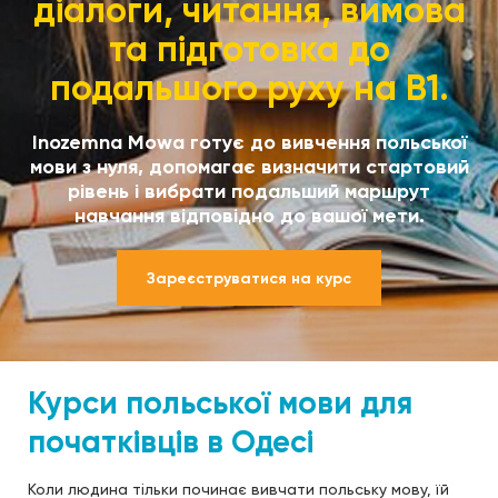
діалоги, читання, вимова
та підготовка до
подальшого руху на B1.
Inozemna Mowa готує до вивчення польської
мови з нуля, допомагає визначити стартовий
рівень і вибрати подальший маршрут
навчання відповідно до вашої мети.
Зареєструватися на курс
Курси польської мови для
початківців в Одесі
Коли людина тільки починає вивчати польську мову, їй