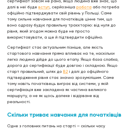
сертифікат зовсім не рано, якщо людина вже знає, що
далі в неї буде
вступ
, серйозніша
робота
або потреба
офіційно підтверджувати свій рівень у Польщі. Саме
тому сильне навчання для початківців цінне тим, що
воно одразу будує правильну траєкторію: від нуля до
рівня, який згодом можна буде не просто
використовувати, а ще й підтвердити офіційно.
Сертифікат стає актуальним пізніше, але якість
стартового навчання прямо впливає на те, наскільки
легко людина дійде до цього етапу. Якщо база слабка,
дорога до сертифікації буде довгою і складною. Якщо
старт правильний, шлях до
B2
і далі до офіційного
підтвердження рівня стає значно зрозумілішим. Саме
тому навіть початківець виграє від системи, у якій
сертифікація вже закладена як частина великого
маршруту, а не як щось далеке і відірване від
реальності.
Скільки триває навчання для початківців
Одне з головних питань на старті — скільки часу