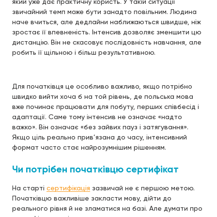
який уже дає практичну користь. У такій ситуації
звичайний темп може бути занадто повільним. Людина
наче вчиться, але дедлайни наближаються швидше, ніж
зростає її впевненість. Інтенсив дозволяє зменшити цю
дистанцію. Він не скасовує послідовність навчання, але
робить її щільною і більш результативною.
Для початківця це особливо важливо, якщо потрібно
швидко вийти хоча б на той рівень, де польська мова
вже починає працювати для побуту, перших співбесід і
адаптації. Саме тому інтенсив не означає «надто
важко». Він означає «без зайвих пауз і затягування».
Якщо ціль реально прив’язана до часу, інтенсивний
формат часто стає найрозумнішим рішенням.
Чи потрібен початківцю сертифікат
На старті
сертифікація
зазвичай не є першою метою.
Початківцю важливіше закласти мову, дійти до
реального рівня й не зламатися на базі. Але думати про