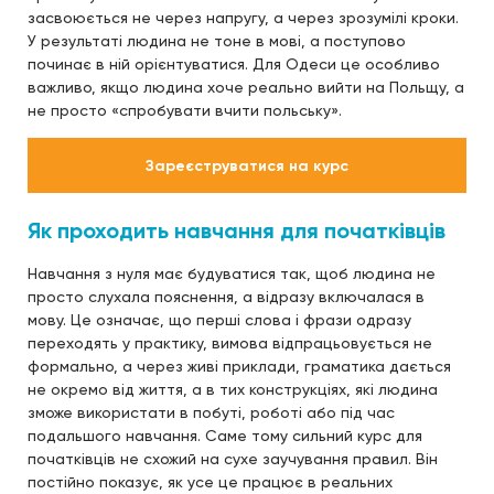
засвоюється не через напругу, а через зрозумілі кроки.
У результаті людина не тоне в мові, а поступово
починає в ній орієнтуватися. Для Одеси це особливо
важливо, якщо людина хоче реально вийти на Польщу, а
не просто «спробувати вчити польську».
Зареєструватися на курс
Як проходить навчання для початківців
Навчання з нуля має будуватися так, щоб людина не
просто слухала пояснення, а відразу включалася в
мову. Це означає, що перші слова і фрази одразу
переходять у практику, вимова відпрацьовується не
формально, а через живі приклади, граматика дається
не окремо від життя, а в тих конструкціях, які людина
зможе використати в побуті, роботі або під час
подальшого навчання. Саме тому сильний курс для
початківців не схожий на сухе заучування правил. Він
постійно показує, як усе це працює в реальних