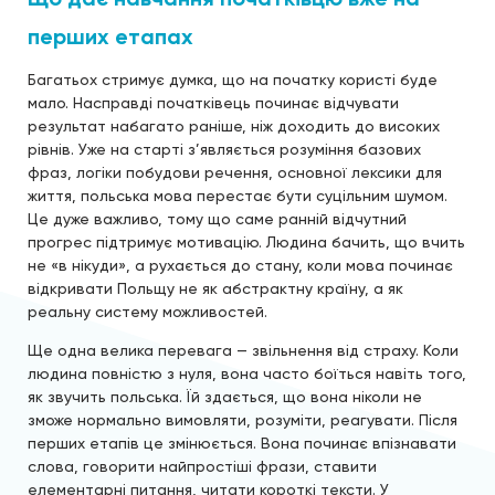
перших етапах
Багатьох стримує думка, що на початку користі буде
мало. Насправді початківець починає відчувати
результат набагато раніше, ніж доходить до високих
рівнів. Уже на старті з’являється розуміння базових
фраз, логіки побудови речення, основної лексики для
життя, польська мова перестає бути суцільним шумом.
Це дуже важливо, тому що саме ранній відчутний
прогрес підтримує мотивацію. Людина бачить, що вчить
не «в нікуди», а рухається до стану, коли мова починає
відкривати Польщу не як абстрактну країну, а як
реальну систему можливостей.
Ще одна велика перевага — звільнення від страху. Коли
людина повністю з нуля, вона часто боїться навіть того,
як звучить польська. Їй здається, що вона ніколи не
зможе нормально вимовляти, розуміти, реагувати. Після
перших етапів це змінюється. Вона починає впізнавати
слова, говорити найпростіші фрази, ставити
елементарні питання, читати короткі тексти. У