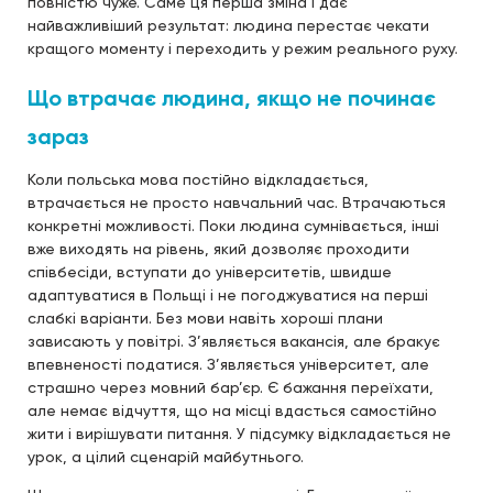
повністю чуже. Саме ця перша зміна і дає
найважливіший результат: людина перестає чекати
кращого моменту і переходить у режим реального руху.
Що втрачає людина, якщо не починає
зараз
Коли польська мова постійно відкладається,
втрачається не просто навчальний час. Втрачаються
конкретні можливості. Поки людина сумнівається, інші
вже виходять на рівень, який дозволяє проходити
співбесіди, вступати до університетів, швидше
адаптуватися в Польщі і не погоджуватися на перші
слабкі варіанти. Без мови навіть хороші плани
зависають у повітрі. З’являється вакансія, але бракує
впевненості податися. З’являється університет, але
страшно через мовний бар’єр. Є бажання переїхати,
але немає відчуття, що на місці вдасться самостійно
жити і вирішувати питання. У підсумку відкладається не
урок, а цілий сценарій майбутнього.