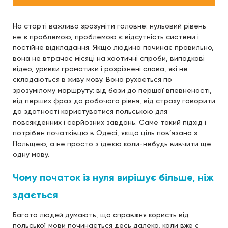
На старті важливо зрозуміти головне: нульовий рівень
не є проблемою, проблемою є відсутність системи і
постійне відкладання. Якщо людина починає правильно,
вона не втрачає місяці на хаотичні спроби, випадкові
відео, уривки граматики і розрізнені слова, які не
складаються в живу мову. Вона рухається по
зрозумілому маршруту: від бази до першої впевненості,
від перших фраз до робочого рівня, від страху говорити
до здатності користуватися польською для
повсякденних і серйозних завдань. Саме такий підхід і
потрібен початківцю в Одесі, якщо ціль пов’язана з
Польщею, а не просто з ідеєю коли-небудь вивчити ще
одну мову.
Чому початок із нуля вирішує більше, ніж
здається
Багато людей думають, що справжня користь від
польської мови починається десь далеко, коли вже є