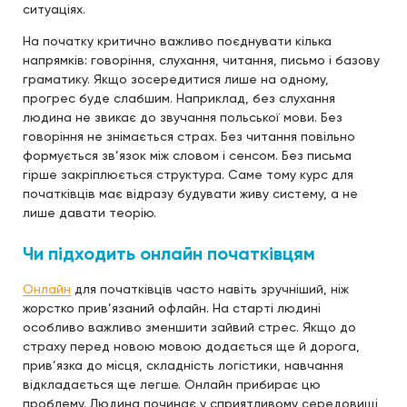
ситуаціях.
На початку критично важливо поєднувати кілька
напрямків: говоріння, слухання, читання, письмо і базову
граматику. Якщо зосередитися лише на одному,
прогрес буде слабшим. Наприклад, без слухання
людина не звикає до звучання польської мови. Без
говоріння не знімається страх. Без читання повільно
формується зв’язок між словом і сенсом. Без письма
гірше закріплюється структура. Саме тому курс для
початківців має відразу будувати живу систему, а не
лише давати теорію.
Чи підходить онлайн початківцям
Онлайн
для початківців часто навіть зручніший, ніж
жорстко прив’язаний офлайн. На старті людині
особливо важливо зменшити зайвий стрес. Якщо до
страху перед новою мовою додається ще й дорога,
прив’язка до місця, складність логістики, навчання
відкладається ще легше. Онлайн прибирає цю
проблему. Людина починає у сприятливому середовищі,