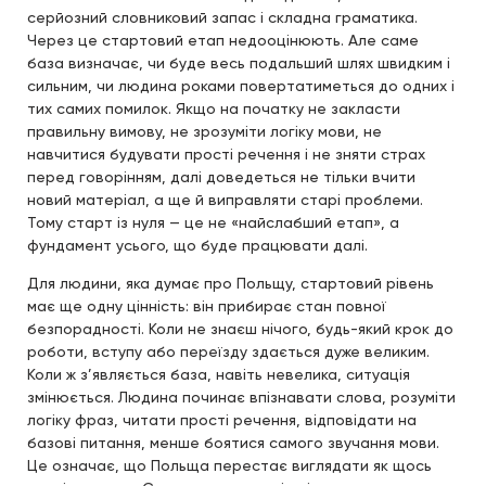
серйозний словниковий запас і складна граматика.
Через це стартовий етап недооцінюють. Але саме
база визначає, чи буде весь подальший шлях швидким і
сильним, чи людина роками повертатиметься до одних і
тих самих помилок. Якщо на початку не закласти
правильну вимову, не зрозуміти логіку мови, не
навчитися будувати прості речення і не зняти страх
перед говорінням, далі доведеться не тільки вчити
новий матеріал, а ще й виправляти старі проблеми.
Тому старт із нуля — це не «найслабший етап», а
фундамент усього, що буде працювати далі.
Для людини, яка думає про Польщу, стартовий рівень
має ще одну цінність: він прибирає стан повної
безпорадності. Коли не знаєш нічого, будь-який крок до
роботи, вступу або переїзду здається дуже великим.
Коли ж з’являється база, навіть невелика, ситуація
змінюється. Людина починає впізнавати слова, розуміти
логіку фраз, читати прості речення, відповідати на
базові питання, менше боятися самого звучання мови.
Це означає, що Польща перестає виглядати як щось