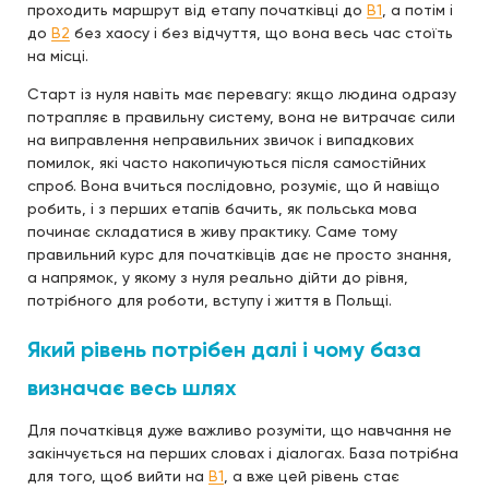
проходить маршрут від етапу початківці до
B1
, а потім і
до
B2
без хаосу і без відчуття, що вона весь час стоїть
на місці.
Старт із нуля навіть має перевагу: якщо людина одразу
потрапляє в правильну систему, вона не витрачає сили
на виправлення неправильних звичок і випадкових
помилок, які часто накопичуються після самостійних
спроб. Вона вчиться послідовно, розуміє, що й навіщо
робить, і з перших етапів бачить, як польська мова
починає складатися в живу практику. Саме тому
правильний курс для початківців дає не просто знання,
а напрямок, у якому з нуля реально дійти до рівня,
потрібного для роботи, вступу і життя в Польщі.
Який рівень потрібен далі і чому база
визначає весь шлях
Для початківця дуже важливо розуміти, що навчання не
закінчується на перших словах і діалогах. База потрібна
для того, щоб вийти на
B1
, а вже цей рівень стає