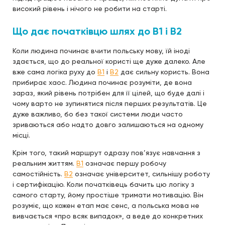
високий рівень і нічого не робити на старті.
Що дає початківцю шлях до B1 і B2
Коли людина починає вчити польську мову, їй іноді
здається, що до реальної користі ще дуже далеко. Але
вже сама логіка руху до
B1
і
B2
дає сильну користь. Вона
прибирає хаос. Людина починає розуміти, де вона
зараз, який рівень потрібен для її цілей, що буде далі і
чому варто не зупинятися після перших результатів. Це
дуже важливо, бо без такої системи люди часто
зриваються або надто довго залишаються на одному
місці.
Крім того, такий маршрут одразу пов’язує навчання з
реальним життям.
B1
означає першу робочу
самостійність.
B2
означає університет, сильнішу роботу
і сертифікацію. Коли початківець бачить цю логіку з
самого старту, йому простіше тримати мотивацію. Він
розуміє, що кожен етап має сенс, а польська мова не
вивчається «про всяк випадок», а веде до конкретних