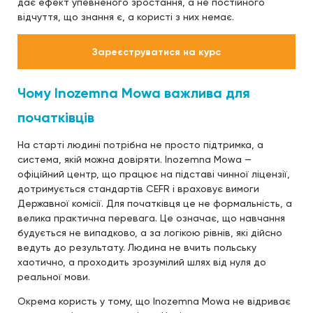
дає ефект упевненого зростання, а не постійного
відчуття, що знання є, а користі з них немає.
Зареєструватися на курс
Чому Inozemna Mowa важлива для
початківців
На старті людині потрібна не просто підтримка, а
система, якій можна довіряти. Inozemna Mowa —
офіційний центр, що працює на підставі чинної ліцензії,
дотримується стандартів CEFR і враховує вимоги
Державної комісії. Для початківця це не формальність, а
велика практична перевага. Це означає, що навчання
будується не випадково, а за логікою рівнів, які дійсно
ведуть до результату. Людина не вчить польську
хаотично, а проходить зрозумілий шлях від нуля до
реальної мови.
Окрема користь у тому, що Inozemna Mowa не відриває