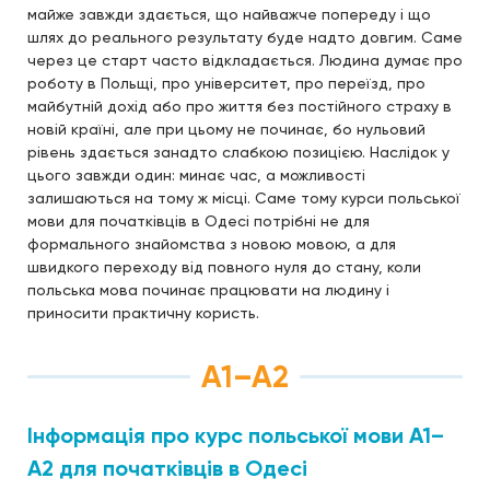
майже завжди здається, що найважче попереду і що
шлях до реального результату буде надто довгим. Саме
через це старт часто відкладається. Людина думає про
роботу в Польщі, про університет, про переїзд, про
майбутній дохід або про життя без постійного страху в
новій країні, але при цьому не починає, бо нульовий
рівень здається занадто слабкою позицією. Наслідок у
цього завжди один: минає час, а можливості
залишаються на тому ж місці. Саме тому курси польської
мови для початківців в Одесі потрібні не для
формального знайомства з новою мовою, а для
швидкого переходу від повного нуля до стану, коли
польська мова починає працювати на людину і
приносити практичну користь.
A1–A2
Інформація про курс польської мови A1–
A2 для початківців в Одесі