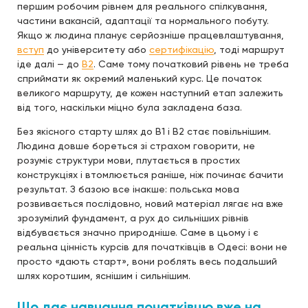
першим робочим рівнем для реального спілкування,
частини вакансій, адаптації та нормального побуту.
Якщо ж людина планує серйозніше працевлаштування,
вступ
до університету або
сертифікацію
, тоді маршрут
іде далі — до
B2
. Саме тому початковий рівень не треба
сприймати як окремий маленький курс. Це початок
великого маршруту, де кожен наступний етап залежить
від того, наскільки міцно була закладена база.
Без якісного старту шлях до B1 і B2 стає повільнішим.
Людина довше бореться зі страхом говорити, не
розуміє структури мови, плутається в простих
конструкціях і втомлюється раніше, ніж починає бачити
результат. З базою все інакше: польська мова
розвивається послідовно, новий матеріал лягає на вже
зрозумілий фундамент, а рух до сильніших рівнів
відбувається значно природніше. Саме в цьому і є
реальна цінність курсів для початківців в Одесі: вони не
просто «дають старт», вони роблять весь подальший
шлях коротшим, яснішим і сильнішим.
Що дає навчання початківцю вже на