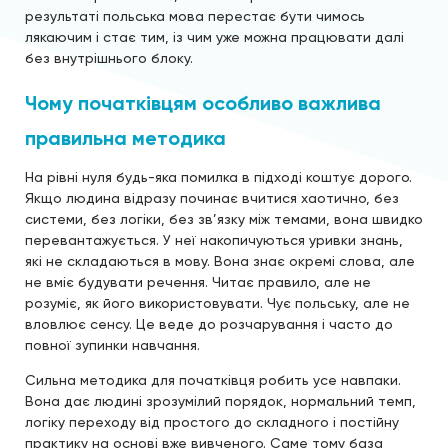
результаті польська мова перестає бути чимось
лякаючим і стає тим, із чим уже можна працювати далі
без внутрішнього блоку.
Чому початківцям особливо важлива
правильна методика
На рівні нуля будь-яка помилка в підході коштує дорого.
Якщо людина відразу починає вчитися хаотично, без
системи, без логіки, без зв’язку між темами, вона швидко
перевантажується. У неї накопичуються уривки знань,
які не складаються в мову. Вона знає окремі слова, але
не вміє будувати речення. Читає правило, але не
розуміє, як його використовувати. Чує польську, але не
вловлює сенсу. Це веде до розчарування і часто до
повної зупинки навчання.
Сильна методика для початківця робить усе навпаки.
Вона дає людині зрозумілий порядок, нормальний темп,
логіку переходу від простого до складного і постійну
практику на основі вже вивченого. Саме тому база