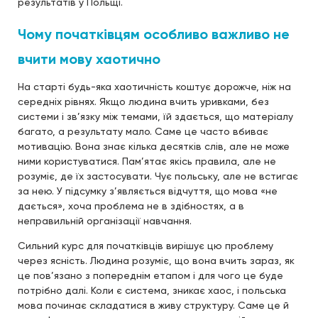
результатів у Польщі.
Чому початківцям особливо важливо не
вчити мову хаотично
На старті будь-яка хаотичність коштує дорожче, ніж на
середніх рівнях. Якщо людина вчить уривками, без
системи і зв’язку між темами, їй здається, що матеріалу
багато, а результату мало. Саме це часто вбиває
мотивацію. Вона знає кілька десятків слів, але не може
ними користуватися. Пам’ятає якісь правила, але не
розуміє, де їх застосувати. Чує польську, але не встигає
за нею. У підсумку з’являється відчуття, що мова «не
дається», хоча проблема не в здібностях, а в
неправильній організації навчання.
Сильний курс для початківців вирішує цю проблему
через ясність. Людина розуміє, що вона вчить зараз, як
це пов’язано з попереднім етапом і для чого це буде
потрібно далі. Коли є система, зникає хаос, і польська
мова починає складатися в живу структуру. Саме це й