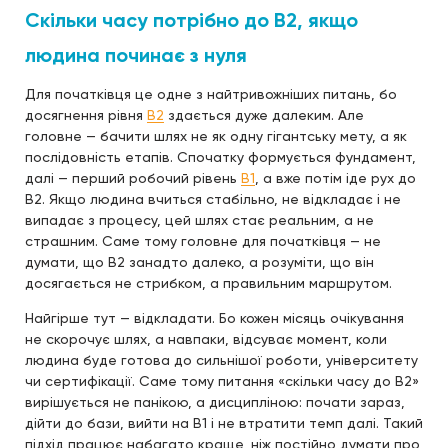
Скільки часу потрібно до B2, якщо
людина починає з нуля
Для початківця це одне з найтривожніших питань, бо
досягнення рівня
B2
здається дуже далеким. Але
головне — бачити шлях не як одну гігантську мету, а як
послідовність етапів. Спочатку формується фундамент,
далі — перший робочий рівень
B1
, а вже потім іде рух до
B2. Якщо людина вчиться стабільно, не відкладає і не
випадає з процесу, цей шлях стає реальним, а не
страшним. Саме тому головне для початківця — не
думати, що B2 занадто далеко, а розуміти, що він
досягається не стрибком, а правильним маршрутом.
Найгірше тут — відкладати. Бо кожен місяць очікування
не скорочує шлях, а навпаки, відсуває момент, коли
людина буде готова до сильнішої роботи, університету
чи сертифікації. Саме тому питання «скільки часу до B2»
вирішується не панікою, а дисципліною: почати зараз,
дійти до бази, вийти на B1 і не втратити темп далі. Такий
підхід працює набагато краще, ніж постійно думати про