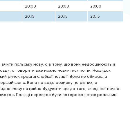
20:00
20:00
20:00
20:15
20:15
20:15
 вчити польську мову, а в тому, що вони недооцінюють її
авця, а говорити вже можна навчитися потім. Наслідок
ий ринок праці зі слабкої позиції. Вона не обирає, а
перший шанс. Вона не веде розмову на рівних, а
дне: мову потрібно будувати ще до того, як від неї почне
робота в Польщі перестає бути лотереєю і стає реальним,