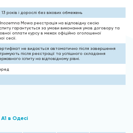
д 13 років і дорослі без вікових обмежень
 Inozemna Mowa реєстрація на відповідну сесію
спиту гарантується за умови виконання умов договору та
овної оплати курсу в межах офіційно оголошеної
ї сесії.
ертифікат не видається автоматично після завершення
отримують після реєстрації та успішного складання
ржавного іспиту на відповідному рівні.
еред
в
 A1 в Одесі