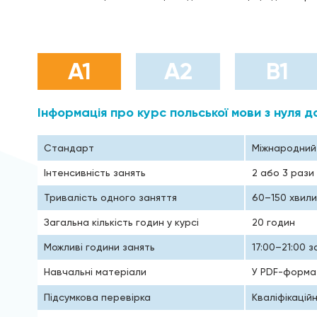
A1
A2
B1
Інформація про курс польської мови з нуля д
Стандарт
Міжнародний 
Інтенсивність занять
2 або 3 рази
Тривалість одного заняття
60–150 хвили
Загальна кількість годин у курсі
20 годин
Можливі години занять
17:00–21:00 
Навчальні матеріали
У PDF-формат
Підсумкова перевірка
Кваліфікацій