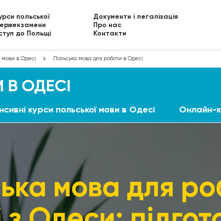
урси польської
Документи і легалізація
ержекзамени
Про нас
ступ до Польщі
Контакти
 мови в Одесі
Польська мова для роботи в Одесі
 В ОДЕСІ
нсивні курси польської мови в Одесі
Онлайн-к
ька мова для ро
 з Одеси: підгот