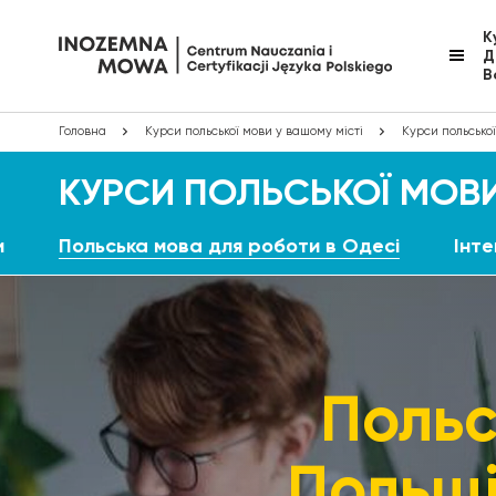
К
Д
В
Головна
Курси польської мови у вашому місті
Курси польської
КУРСИ ПОЛЬСЬКОЇ МОВИ
и
Польська мова для роботи в Одесі
Інте
Польс
Польщі