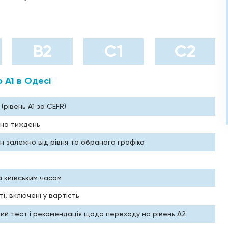
B2
C1
C2
о A1 в Одесі
(рівень A1 за CEFR)
 на тиждень
н залежно від рівня та обраного графіка
за київським часом
і, включені у вартість
ний тест і рекомендація щодо переходу на рівень A2