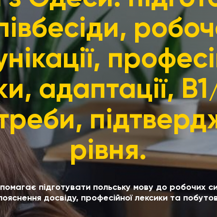
півбесіди, робоч
унікації, професі
и, адаптації, B1
треби, підтвер
рівня.
омагає підготувати польську мову до робочих сит
пояснення досвіду, професійної лексики та побутов