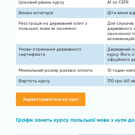
Цільовий рівень курсу
A1 за CEFR
Вікова категорія
Діти віком ві
Реєстрація на державний іспит з
Для слухачів
польської мови як іноземної
державного і
своєчасної п
екзаменаційно
Умови отримання державного
Державний с
сертифіката
курсу. Його 
офіційного де
Мінімальний розмір разової оплати
10 годин нап
Вартість курсу
310 грн/60 х
Зареєструватися на курс
Графік занять курсу польської мови з нуля до