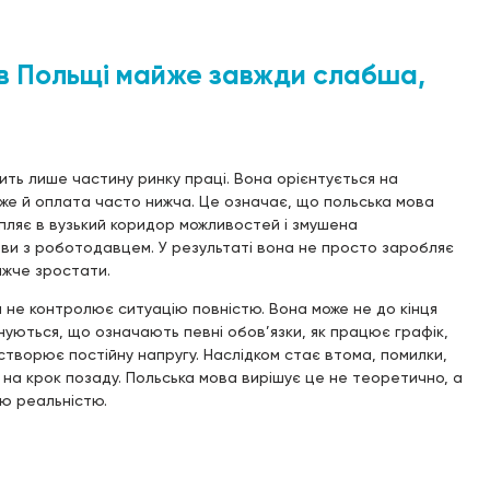
 в Польщі майже завжди слабша,
ть лише частину ринку праці. Вона орієнтується на
 отже й оплата часто нижча. Це означає, що польська мова
пляє в вузький коридор можливостей і змушена
ви з роботодавцем. У результаті вона не просто заробляє
ажче зростати.
не контролює ситуацію повністю. Вона може не до кінця
онуються, що означають певні обов’язки, як працює графік,
е створює постійну напругу. Наслідком стає втома, помилки,
с на крок позаду. Польська мова вирішує це не теоретично, а
ю реальністю.