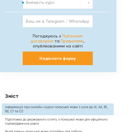
Виберіть курс
Ваш
нік
в
Telegram
Погоджуюсь з
Публічним
/
договором
та
Правилами
,
WhatsApp
опублікованими на сайті
/
Viber
Надіслати форму
Зміст
Інформація про онлайн-курси польської мови з нуля до A1, A2, B1,
B2, C1 та C2
Підготовка до державного іспиту з польської мови для офіційного
підтвердження рівня
Який рівень польської мови потрібен для роботи