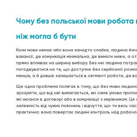
Чому без польської мови робота
ніж могла б бути
Коли мови немає або вона занадто слабка, людина бачи
вакансії, де комунікація мінімальна, де вимоги нижчі, а
прямо впливає на ширину вибору. Без неї людина потра
погоджуватися на те, що доступне без серйозної розмо
менше, а й довше залишається в сегменті роботи, де в
Ще одна проблема полягає в тому, що без мови людина 
зрозуміти, що від неї вимагається, які саме умови проп
які нюанси в договорі або в комунікації з керівником. Ц
залежність від чужих пояснень і відчуття, що ти весь ча
практично: вона повертає людині контроль над робочо