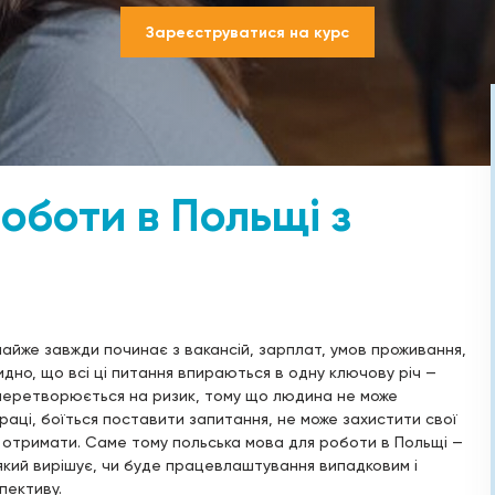
Зареєструватися на курс
оботи в Польщі з
айже завжди починає з вакансій, зарплат, умов проживання,
идно, що всі ці питання впираються в одну ключову річ —
о перетворюється на ризик, тому що людина не може
праці, боїться поставити запитання, не може захистити свої
 б отримати. Саме тому польська мова для роботи в Польщі —
який вирішує, чи буде працевлаштування випадковим і
пективу.