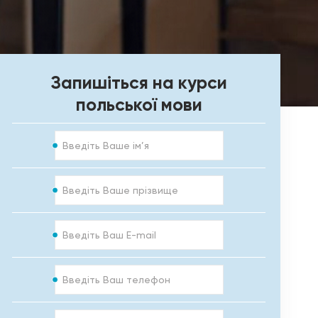
Запишіться на курси
польської мови
Ім’я
Прізвище
E-
mail
Телефон
Курс