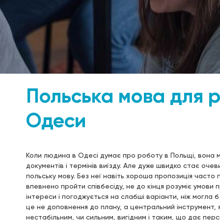
Польська мова для р
Одеси
Коли людина в Одесі думає про роботу в Польщі, вона м
документів і термінів виїзду. Але дуже швидко стає очев
польську мову. Без неї навіть хороша пропозиція част
впевнено пройти співбесіду, не до кінця розуміє умови 
інтереси і погоджується на слабші варіанти, ніж могла
це не доповнення до плану, а центральний інструмент, 
нестабільним, чи сильним, вигідним і таким, що дає перс