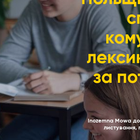
с
ком
лексик
за по
Inozemna Mowa доп
листування, 