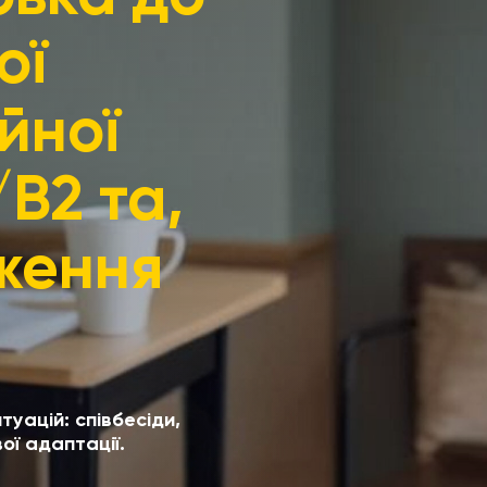
ої
йної
/B2 та,
дження
уацій: співбесіди,
ої адаптації.