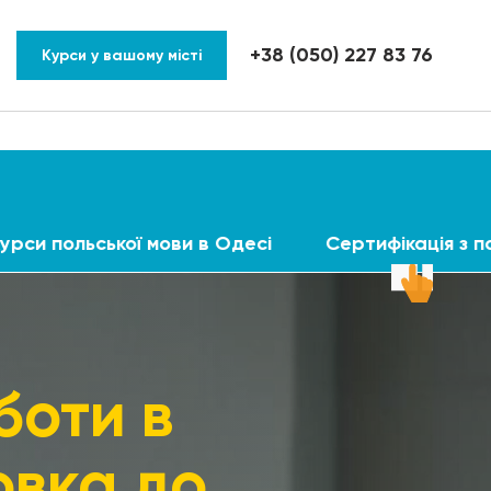
+38 (050) 227 83 76
Курси у вашому місті
урси польської мови в Одесі
Сертифікація з п
боти в
овка до