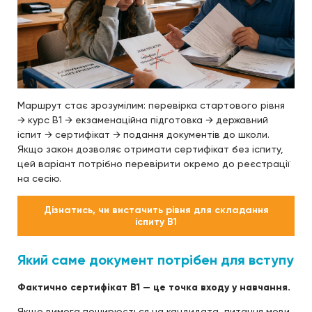
Маршрут стає зрозумілим: перевірка стартового рівня
→ курс B1 → екзаменаційна підготовка → державний
іспит → сертифікат → подання документів до школи.
Якщо закон дозволяє отримати сертифікат без іспиту,
цей варіант потрібно перевірити окремо до реєстрації
на сесію.
Дізнатись, чи вистачить рівня для складання
іспиту B1
Який саме документ потрібен для вступу
Фактично сертифікат B1 — це точка входу у навчання.
Якщо вимога поширюється на кандидата, питання мови