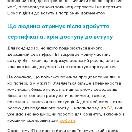
корисний там, де потрібно не “вивчити все за короткий
час”, а повернути контроль над строками і не втратити
шанс підійти до вступу з потрібним документом.
Що людина отримує після здобуття
сертифіката, крім доступу до вступу
Для кандидата, на якого поширюється вимога,
державний сертифікат B1 закриває мовну частину
вступу. Він також підтверджує реальний рівень, але не
замінює інших документів і не гарантує зарахування.
Це означає, що польська починає працювати не лише
на папері, а й у житті. З’являється більше впевненості в
комунікації, більше ясності в навчальному середовищі,
більше готовності реагувати на вимоги, тексти,
пояснення і повсякденні ситуації. А далі цей рівень стає
базою для подальшого росту — насамперед до
B2
, який
уже дає значно ширший простір для розвитку, включно з
кращими сценаріями для
роботи
.
Саме тому B1 не варто бачити як “мінімум, який треба