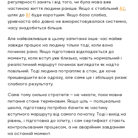
регулярності занять і від того, чи була мова вже
частиною життя людини раніше. Якщо є стабільний
A2
,
шлях до
B1
буде коротшим. Якщо база слабка,
уривчаста або давно не використовувалася системно,
часу знадобиться більше.
Але найважливіше в цьому запитанні інше: час майже
завжди працює на людину тільки тоді, коли вона
починає рано. Якщо підготовка відкладається до
моменту, коли вступ уже близько, навіть нормальний і
реалістичний маршрут починає виглядати як надто
повільний. Тоді людина потрапляє в стан, де хоче
пришвидшити все одразу, але саме це і збільшує ризик
слабкого результату.
Саме тому сильна стратегія — не чекати, поки мовне
питання стане терміновим. Якщо ціль — поліцеальна
школа, підготовку потрібно бачити як частину
вступного маршруту від самого початку. Тоді і вихід на
рівень, і підготовка до іспиту, і сам сертифікат стають
контрольованим процесом, а не аварійним завданням
на останній момент.