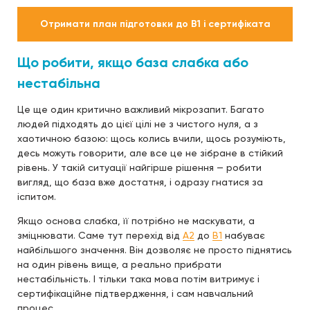
Отримати план підготовки до B1 і сертифіката
Що робити, якщо база слабка або
нестабільна
Це ще один критично важливий мікрозапит. Багато
людей підходять до цієї цілі не з чистого нуля, а з
хаотичною базою: щось колись вчили, щось розуміють,
десь можуть говорити, але все це не зібране в стійкий
рівень. У такій ситуації найгірше рішення — робити
вигляд, що база вже достатня, і одразу гнатися за
іспитом.
Якщо основа слабка, її потрібно не маскувати, а
зміцнювати. Саме тут перехід від
A2
до
B1
набуває
найбільшого значення. Він дозволяє не просто піднятись
на один рівень вище, а реально прибрати
нестабільність. І тільки така мова потім витримує і
сертифікаційне підтвердження, і сам навчальний
процес.