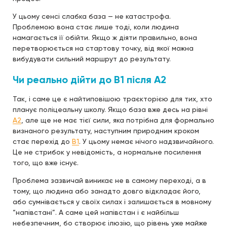
У цьому сенсі слабка база — не катастрофа.
Проблемою вона стає лише тоді, коли людина
намагається її обійти. Якщо ж діяти правильно, вона
перетворюється на стартову точку, від якої можна
вибудувати сильний маршрут до результату.
Чи реально дійти до B1 після A2
Так, і саме це є найтиповішою траєкторією для тих, хто
планує поліцеальну школу. Якщо база вже десь на рівні
A2
, але ще не має тієї сили, яка потрібна для формально
визнаного результату, наступним природним кроком
стає перехід до
B1
. У цьому немає нічого надзвичайного.
Це не стрибок у невідомість, а нормальне посилення
того, що вже існує.
Проблема зазвичай виникає не в самому переході, а в
тому, що людина або занадто довго відкладає його,
або сумнівається у своїх силах і залишається в мовному
“напівстані”. А саме цей напівстан і є найбільш
небезпечним, бо створює ілюзію, що рівень уже майже