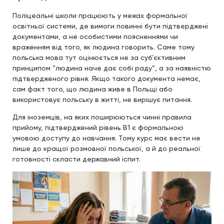
Поліцеальні школи працюють у межах формальної
освітньої системи, де вимоги повинні бути підтверджені
документами, а не особистими поясненнями чи
враженням від того, як людина говорить. Саме тому
польська мова тут оцінюється не за суб’єктивним
принципом “людина наче дає собі раду”, а за наявністю
підтвердженого рівня. Якщо такого документа немає,
сам факт того, що людина живе в Польщі або
використовує польську в житті, не вирішує питання.
Для іноземців, на яких поширюються чинні правила
прийому, підтверджений рівень B1 є формальною
умовою доступу до навчання. Тому курс має вести не
лише до кращої розмовної польської, а й до реальної
готовності скласти державний іспит.