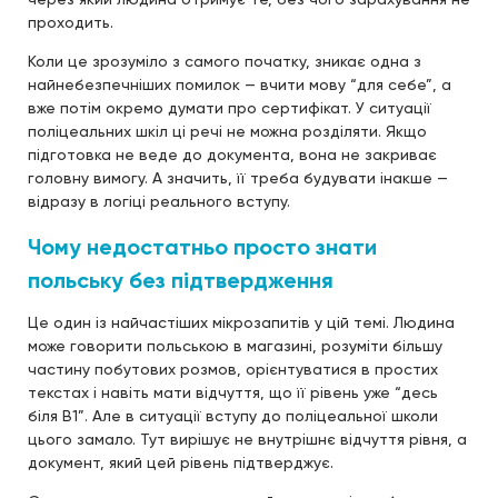
проходить.
Коли це зрозуміло з самого початку, зникає одна з
найнебезпечніших помилок — вчити мову “для себе”, а
вже потім окремо думати про сертифікат. У ситуації
поліцеальних шкіл ці речі не можна розділяти. Якщо
підготовка не веде до документа, вона не закриває
головну вимогу. А значить, її треба будувати інакше —
відразу в логіці реального вступу.
Чому недостатньо просто знати
польську без підтвердження
Це один із найчастіших мікрозапитів у цій темі. Людина
може говорити польською в магазині, розуміти більшу
частину побутових розмов, орієнтуватися в простих
текстах і навіть мати відчуття, що її рівень уже “десь
біля B1”. Але в ситуації вступу до поліцеальної школи
цього замало. Тут вирішує не внутрішнє відчуття рівня, а
документ, який цей рівень підтверджує.