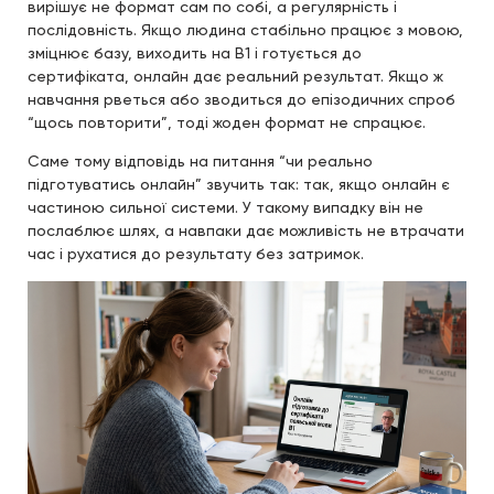
вирішує не формат сам по собі, а регулярність і
послідовність. Якщо людина стабільно працює з мовою,
зміцнює базу, виходить на B1 і готується до
сертифіката, онлайн дає реальний результат. Якщо ж
навчання рветься або зводиться до епізодичних спроб
“щось повторити”, тоді жоден формат не спрацює.
Саме тому відповідь на питання “чи реально
підготуватись онлайн” звучить так: так, якщо онлайн є
частиною сильної системи. У такому випадку він не
послаблює шлях, а навпаки дає можливість не втрачати
час і рухатися до результату без затримок.