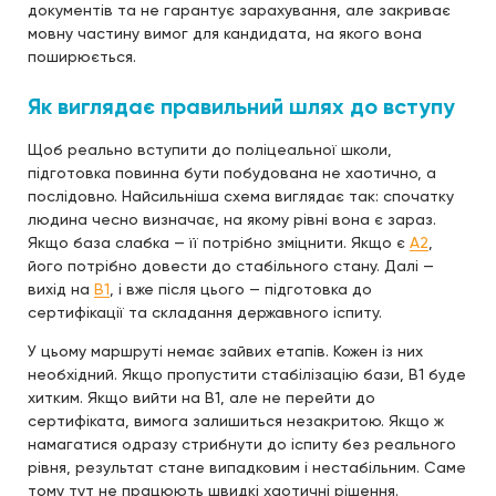
документів та не гарантує зарахування, але закриває
мовну частину вимог для кандидата, на якого вона
поширюється.
Як виглядає правильний шлях до вступу
Щоб реально вступити до поліцеальної школи,
підготовка повинна бути побудована не хаотично, а
послідовно. Найсильніша схема виглядає так: спочатку
людина чесно визначає, на якому рівні вона є зараз.
Якщо база слабка — її потрібно зміцнити. Якщо є
A2
,
його потрібно довести до стабільного стану. Далі —
вихід на
B1
, і вже після цього — підготовка до
сертифікації та складання державного іспиту.
У цьому маршруті немає зайвих етапів. Кожен із них
необхідний. Якщо пропустити стабілізацію бази, B1 буде
хитким. Якщо вийти на B1, але не перейти до
сертифіката, вимога залишиться незакритою. Якщо ж
намагатися одразу стрибнути до іспиту без реального
рівня, результат стане випадковим і нестабільним. Саме
тому тут не працюють швидкі хаотичні рішення.