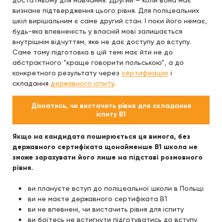
достатньому для навчання. Другий — коли вона має
визнане підтвердження цього рівня. Для поліцеальних
шкіл вирішальним є саме другий стан. І поки його немає,
будь-яка впевненість у власній мові залишається
внутрішнім відчуттям, яке не дає доступу до вступу.
Саме тому підготовка в цій темі має йти не до
абстрактного “краще говорити польською”, а до
конкретного результату через
сертифікацію
і
складання
державного іспиту
.
Дізнатись, чи вистачить рівня для складання
іспиту B1
Якщо на кандидата поширюється ця вимога, без
державного сертифіката щонайменше B1 школа не
зможе зарахувати його лише на підставі розмовного
рівня.
ви плануєте вступ до поліцеальної школи в Польщі
ви не маєте державного сертифіката B1
ви не впевнені, чи вистачить рівня для іспиту
ви боїтесь не встигнути підготуватись до вступу