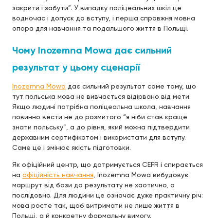
закрити і забути”. У випадку поліцеальних шкіл це
водночас і допуск до вступу, і перша справжня мовна
опора для навчання та подальшого життя в Польщі.
Чому Inozemna Mowa дає сильний
результат у цьому сценарії
Inozemna Mowa
дає сильний результат саме тому, що
тут польська мова не вивчається відірвано від мети.
Якщо людині потрібна поліцеальна школа, навчання
повинно вести не до розмитого “я ніби став краще
знати польську”, а до рівня, який можна підтвердити
державним сертифікатом і використати для вступу.
Саме це і змінює якість підготовки.
Як офіційний центр, що дотримується CEFR і спирається
на
офіційність навчання
, Inozemna Mowa вибудовує
маршрут від бази до результату не хаотично, а
послідовно. Для людини це означає дуже практичну річ:
мова росте так, щоб витримати не лише життя в
Польщі, а й конкретну формальну вимогу.