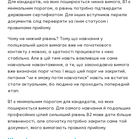
Для кандидатів, на яких поширюється чинна вимога, B1 є
мінімальним порогом, а рівень потрібно підтвердити
державним сертифікатом. Для інших вступників перелік
документів слід перевіряти за їхнім статусом і
правилами прийому.
Чому не нижчий рівень? Тому що навчання у
поліцеальній школі вимагає вже не початкового
контакту з мовою, а здатності працювати з нею
стабільно. Але в цій темі навіть важливіше не саме
навчальне навантаження, а те, що законодавча вимога
вже визначає поріг чітко. І якщо цей поріг не закритий,
питання “чи я зможу потім навчатися” навіть не встигає
стати актуальним, бо людина не проходить попередній
етап.
B1 є мінімальним порогом для кандидатів, на яких
поширюється вимога. Для самого навчання й подальших
професійних цілей сильніший рівень B2 може дати більше
впевненості, але спочатку потрібно закрити саме той
документ, якого вимагають правила прийому.