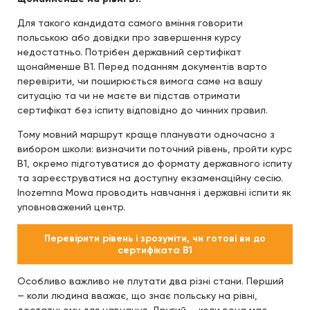
Для такого кандидата самого вміння говорити
польською або довідки про завершення курсу
недостатньо. Потрібен державний сертифікат
щонайменше B1. Перед поданням документів варто
перевірити, чи поширюється вимога саме на вашу
ситуацію та чи не маєте ви підстав отримати
сертифікат без іспиту відповідно до чинних правил.
Тому мовний маршрут краще планувати одночасно з
вибором школи: визначити поточний рівень, пройти курс
B1, окремо підготуватися до формату державного іспиту
та зареєструватися на доступну екзаменаційну сесію.
Inozemna Mowa проводить навчання і державні іспити як
уповноважений центр.
Перевірити рівень і зрозуміти, чи готові ви до
сертифіката B1
Особливо важливо не плутати два різні стани. Перший
— коли людина вважає, що знає польську на рівні,