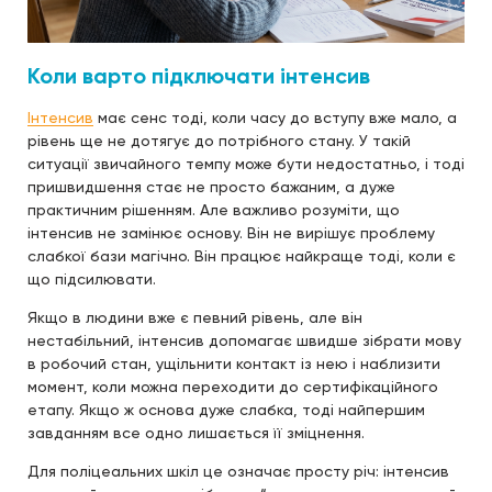
Коли варто підключати інтенсив
Інтенсив
має сенс тоді, коли часу до вступу вже мало, а
рівень ще не дотягує до потрібного стану. У такій
ситуації звичайного темпу може бути недостатньо, і тоді
пришвидшення стає не просто бажаним, а дуже
практичним рішенням. Але важливо розуміти, що
інтенсив не замінює основу. Він не вирішує проблему
слабкої бази магічно. Він працює найкраще тоді, коли є
що підсилювати.
Якщо в людини вже є певний рівень, але він
нестабільний, інтенсив допомагає швидше зібрати мову
в робочий стан, ущільнити контакт із нею і наблизити
момент, коли можна переходити до сертифікаційного
етапу. Якщо ж основа дуже слабка, тоді найпершим
завданням все одно лишається її зміцнення.
Для поліцеальних шкіл це означає просту річ: інтенсив