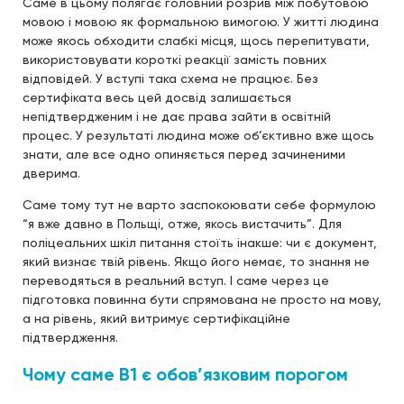
Саме в цьому полягає головний розрив між побутовою
мовою і мовою як формальною вимогою. У житті людина
може якось обходити слабкі місця, щось перепитувати,
використовувати короткі реакції замість повних
відповідей. У вступі така схема не працює. Без
сертифіката весь цей досвід залишається
непідтвердженим і не дає права зайти в освітній
процес. У результаті людина може об’єктивно вже щось
знати, але все одно опиняється перед зачиненими
дверима.
Саме тому тут не варто заспокоювати себе формулою
“я вже давно в Польщі, отже, якось вистачить”. Для
поліцеальних шкіл питання стоїть інакше: чи є документ,
який визнає твій рівень. Якщо його немає, то знання не
переводяться в реальний вступ. І саме через це
підготовка повинна бути спрямована не просто на мову,
а на рівень, який витримує сертифікаційне
підтвердження.
Чому саме B1 є обов’язковим порогом