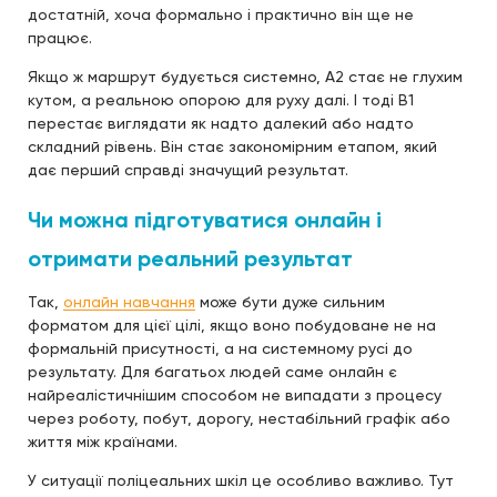
достатній, хоча формально і практично він ще не
працює.
Якщо ж маршрут будується системно, A2 стає не глухим
кутом, а реальною опорою для руху далі. І тоді B1
перестає виглядати як надто далекий або надто
складний рівень. Він стає закономірним етапом, який
дає перший справді значущий результат.
Чи можна підготуватися онлайн і
отримати реальний результат
Так,
онлайн навчання
може бути дуже сильним
форматом для цієї цілі, якщо воно побудоване не на
формальній присутності, а на системному русі до
результату. Для багатьох людей саме онлайн є
найреалістичнішим способом не випадати з процесу
через роботу, побут, дорогу, нестабільний графік або
життя між країнами.
У ситуації поліцеальних шкіл це особливо важливо. Тут