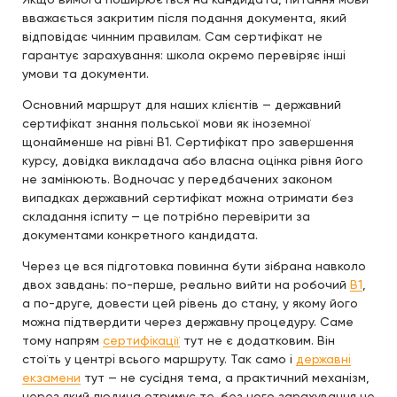
вважається закритим після подання документа, який
відповідає чинним правилам. Сам сертифікат не
гарантує зарахування: школа окремо перевіряє інші
умови та документи.
Основний маршрут для наших клієнтів — державний
сертифікат знання польської мови як іноземної
щонайменше на рівні B1. Сертифікат про завершення
курсу, довідка викладача або власна оцінка рівня його
не замінюють. Водночас у передбачених законом
випадках державний сертифікат можна отримати без
складання іспиту — це потрібно перевірити за
документами конкретного кандидата.
Через це вся підготовка повинна бути зібрана навколо
двох завдань: по-перше, реально вийти на робочий
B1
,
а по-друге, довести цей рівень до стану, у якому його
можна підтвердити через державну процедуру. Саме
тому напрям
сертифікації
тут не є додатковим. Він
стоїть у центрі всього маршруту. Так само і
державні
екзамени
тут — не сусідня тема, а практичний механізм,
через який людина отримує те, без чого зарахування не