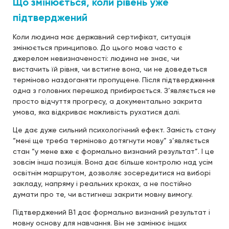
Що змінюється, коли рівень уже
підтверджений
Коли людина має державний сертифікат, ситуація
змінюється принципово. До цього мова часто є
джерелом невизначеності: людина не знає, чи
вистачить їй рівня, чи встигне вона, чи не доведеться
терміново наздоганяти пропущене. Після підтвердження
одна з головних перешкод прибирається. З’являється не
просто відчуття прогресу, а документально закрита
умова, яка відкриває можливість рухатися далі.
Це дає дуже сильний психологічний ефект. Замість стану
“мені ще треба терміново дотягнути мову” з’являється
стан “у мене вже є формально визнаний результат”. І це
зовсім інша позиція. Вона дає більше контролю над усім
освітнім маршрутом, дозволяє зосередитися на виборі
закладу, напряму і реальних кроках, а не постійно
думати про те, чи встигнеш закрити мовну вимогу.
Підтверджений B1 дає формально визнаний результат і
мовну основу для навчання. Він не замінює інших