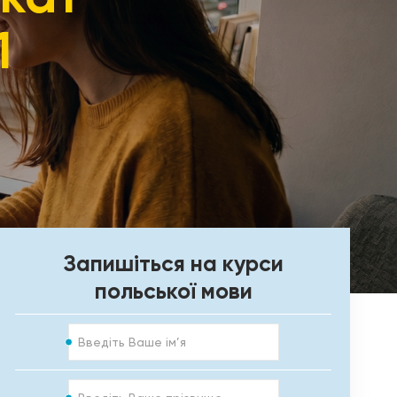
1
Запишіться на курси
польської мови
Ім’я
Прізвище