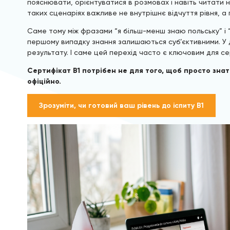
пояснювати, орієнтуватися в розмовах і навіть читати не
таких сценаріях важливе не внутрішнє відчуття рівня, а
Саме тому між фразами “я більш-менш знаю польську” і 
першому випадку знання залишаються суб’єктивними. У 
результату. І саме цей перехід часто є ключовим для се
Сертифікат B1 потрібен не для того, щоб просто знат
офіційно.
Зрозуміти, чи готовий ваш рівень до іспиту B1