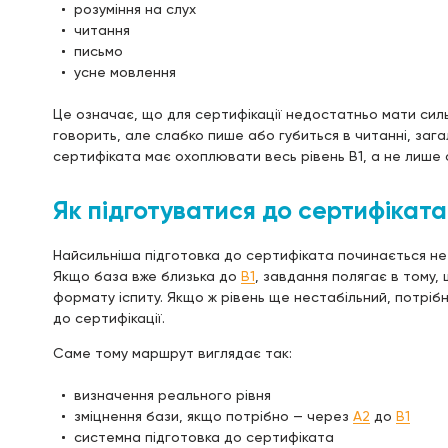
розуміння на слух
читання
письмо
усне мовлення
Це означає, що для сертифікації недостатньо мати сил
говорить, але слабко пише або губиться в читанні, зага
сертифіката має охоплювати весь рівень B1, а не лише о
Як підготуватися до сертифіката
Найсильніша підготовка до сертифіката починається не з
Якщо база вже близька до
B1
, завдання полягає в тому,
формату іспиту. Якщо ж рівень ще нестабільний, потріб
до сертифікації.
Саме тому маршрут виглядає так:
визначення реального рівня
зміцнення бази, якщо потрібно — через
A2
до
B1
системна підготовка до сертифіката