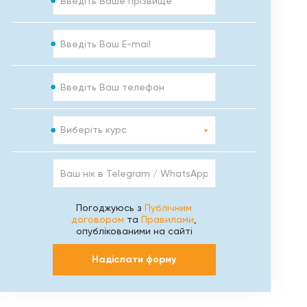
E-
mail
Телефон
Курс
Виберіть курс
Ваш
нік
в
Telegram
Погоджуюсь з
Публічним
/
договором
та
Правилами
,
WhatsApp
опублікованими на сайті
/
Viber
Надіслати форму