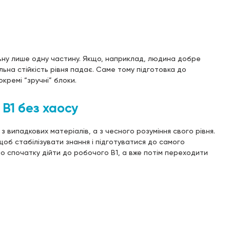
ьну лише одну частину. Якщо, наприклад, людина добре
льна стійкість рівня падає. Саме тому підготовка до
кремі “зручні” блоки.
 B1 без хаосу
 випадкових матеріалів, а з чесного розуміння свого рівня.
 щоб стабілізувати знання і підготуватися до самого
но спочатку дійти до робочого B1, а вже потім переходити