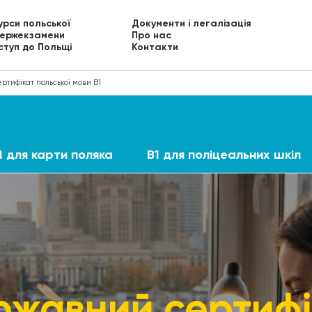
урси польської
Документи і легалізація
ержекзамени
Про нас
ступ до Польщі
Контакти
тифікат польської мови B1
1 для карти поляка
B1 для поліцеальних шкіл
ржавний сертифі