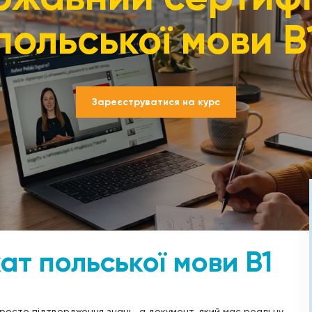
польської мови B
Зареєструватися на курс
т польської мови B1
просто підтвердження знань, а документ, який має реальну