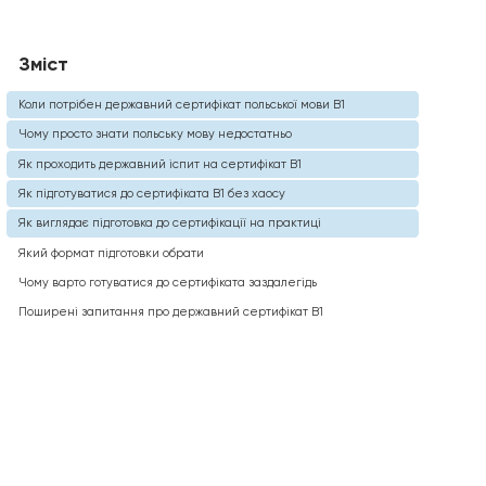
Зміст
Коли потрібен державний сертифікат польської мови B1
Чому просто знати польську мову недостатньо
Як проходить державний іспит на сертифікат B1
Як підготуватися до сертифіката B1 без хаосу
Як виглядає підготовка до сертифікації на практиці
Який формат підготовки обрати
Чому варто готуватися до сертифіката заздалегідь
Поширені запитання про державний сертифікат B1