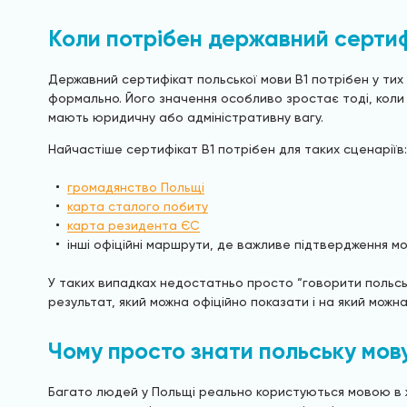
Коли потрібен державний сертифі
Державний сертифікат польської мови B1 потрібен у тих
формально. Його значення особливо зростає тоді, коли м
мають юридичну або адміністративну вагу.
Найчастіше сертифікат B1 потрібен для таких сценаріїв:
громадянство Польщі
карта сталого побиту
карта резидента ЄС
інші офіційні маршрути, де важливе підтвердження мо
У таких випадках недостатньо просто “говорити польськ
результат, який можна офіційно показати і на який можн
Чому просто знати польську мов
Багато людей у Польщі реально користуються мовою в ж