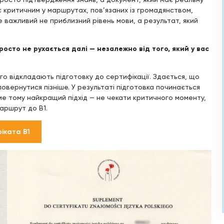
є критичним у маршрутах, пов’язаних із громадянством,
 важливий не приблизний рівень мови, а результат, який
осто не рухається далі — незалежно від того, який у вас
о відкладають підготовку до сертифікації. Здається, що
овернутися пізніше. У результаті підготовка починається
аме тому найкращий підхід — не чекати критичного моменту,
маршрут до B1.
фіката B1