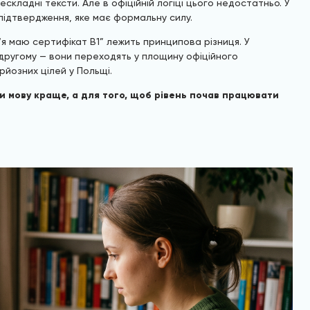
складні тексти. Але в офіційній логіці цього недостатньо. У
 підтвердження, яке має формальну силу.
“я маю сертифікат B1” лежить принципова різниця. У
другому — вони переходять у площину офіційного
рйозних цілей у Польщі.
и мову краще, а для того, щоб рівень почав працювати