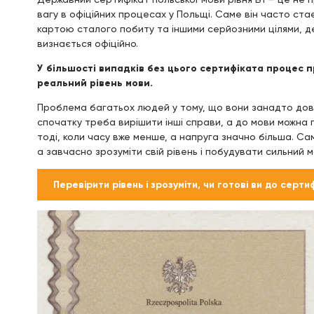
вагу в офіційних процесах у Польщі. Саме він часто ста
картою сталого побиту та іншими серйозними цілями, де
визнається офіційно.
У більшості випадків без цього сертифіката процес пр
реальний рівень мови.
Проблема багатьох людей у тому, що вони занадто довг
спочатку треба вирішити інші справи, а до мови можна п
тоді, коли часу вже менше, а напруга значно більша. С
а завчасно зрозуміти свій рівень і побудувати сильний 
Перевірити рівень і зрозуміти, чи готові ви до серти