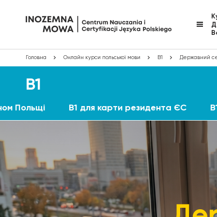
К
Д
В
Головна
Онлайн курси польської мови
B1
Державний сер
B1
ном Польщі
B1 для карти резидента ЄС
B
Де