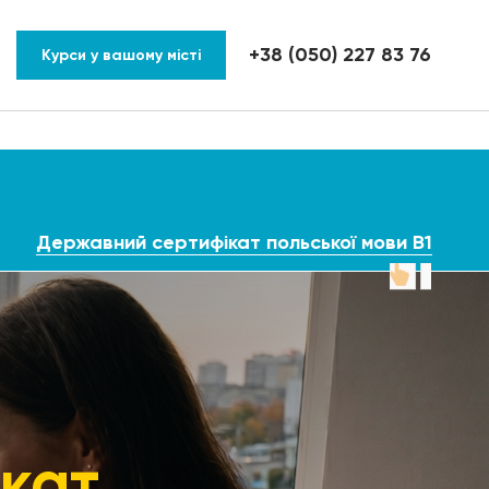
+38 (050) 227 83 76
Курси у вашому місті
Державний сертифікат польської мови B1
кат