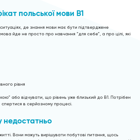
кат польської мови B1
 ситуаціях, де знання мови має бути підтверджене
ова йде не просто про навчання “для себе”, а про цілі, які
вного рівня
ою” або відчувати, що рівень уже близький до B1. Потрібен
а спертися в серйозному процесі.
у недостатньо
итті. Вони можуть вирішувати побутові питання, щось