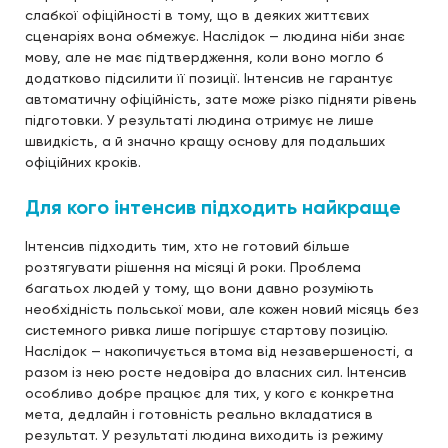
слабкої офіційності в тому, що в деяких життєвих
сценаріях вона обмежує. Наслідок — людина ніби знає
мову, але не має підтвердження, коли воно могло б
додатково підсилити її позиції. Інтенсив не гарантує
автоматичну офіційність, зате може різко підняти рівень
підготовки. У результаті людина отримує не лише
швидкість, а й значно кращу основу для подальших
офіційних кроків.
Для кого інтенсив підходить найкраще
Інтенсив підходить тим, хто не готовий більше
розтягувати рішення на місяці й роки. Проблема
багатьох людей у тому, що вони давно розуміють
необхідність польської мови, але кожен новий місяць без
системного ривка лише погіршує стартову позицію.
Наслідок — накопичується втома від незавершеності, а
разом із нею росте недовіра до власних сил. Інтенсив
особливо добре працює для тих, у кого є конкретна
мета, дедлайн і готовність реально вкладатися в
результат. У результаті людина виходить із режиму