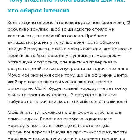
хто обирає інтенсив
Коли людина обирає інтенсивні курси польської мови, їй
особливо важливо, щоб за швидкістю стояла не
хаотичність, а професійна основа. Проблема
випадкових рішень у тому, що вони часто обіцяють
швидкий результат, але не мають системи, яка дозволяє
пройти шлях без провалів у фундаменті. Наслідок —
можна дуже старатися, але вийти на поверхневий
результат, який не витримує реальних задач. Inozemna
Mowa має значення саме тому, що це офіційний центр,
який працює на підставі чинної ліцензії, тримає
орієнтир на CEFR і будує мовний маршрут через логіку
рівнів та практичну користь. У результаті інтенсив
набуває не тільки швидкості, а й змістовної надійності.
Офіційність тут важлива не для формальності, а для
самої людини. Проблема слабкого навчального
маршруту полягає в тому, що він часто не дає
зрозумілої дороги від нуля до практичного результату.
Наслідок — людина губиться між окремими темами, не