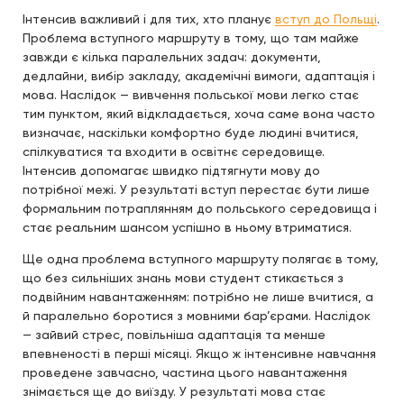
Інтенсив важливий і для тих, хто планує
вступ до Польщі
.
Проблема вступного маршруту в тому, що там майже
завжди є кілька паралельних задач: документи,
дедлайни, вибір закладу, академічні вимоги, адаптація і
мова. Наслідок — вивчення польської мови легко стає
тим пунктом, який відкладається, хоча саме вона часто
визначає, наскільки комфортно буде людині вчитися,
спілкуватися та входити в освітнє середовище.
Інтенсив допомагає швидко підтягнути мову до
потрібної межі. У результаті вступ перестає бути лише
формальним потраплянням до польського середовища і
стає реальним шансом успішно в ньому втриматися.
Ще одна проблема вступного маршруту полягає в тому,
що без сильніших знань мови студент стикається з
подвійним навантаженням: потрібно не лише вчитися, а
й паралельно боротися з мовними бар’єрами. Наслідок
— зайвий стрес, повільніша адаптація та менше
впевненості в перші місяці. Якщо ж інтенсивне навчання
проведене завчасно, частина цього навантаження
знімається ще до виїзду. У результаті мова стає