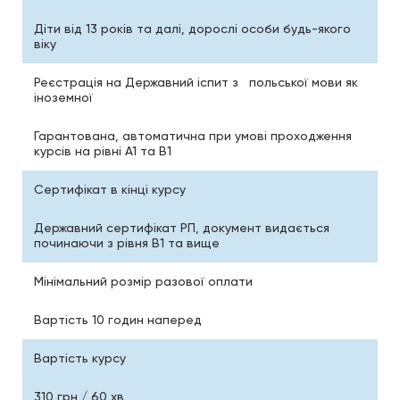
Діти від 13 років та далі, дорослі особи будь-якого
віку
Реєстрація на Державний іспит з польської мови як
іноземної
Гарантована, автоматична при умові проходження
курсів на рівні А1 та В1
Сертифікат в кінці курсу
Державний сертифікат РП, документ видається
починаючи з рівня В1 та вище
Мінімальний розмір разової оплати
Вартість 10 годин наперед
Вартість курсу
310 грн / 60 хв