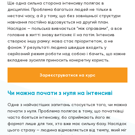
Ще одна сильна сторона інтенсиву полягає в
дисципліні. Проблема багатьох людей не тільки в
нестачі часу, а й у тому, що без зовнішньої структури
навчання постійно відсовується на другий план.
Наслідок — польська вивчається “між справами”, а все
головне в житті знову витісняє її на потім. Інтенсив
створює іншу рамку: мова стає пріоритетом, а не
фоном. У результаті людина швидше входить у
серйозний режим роботи над собою і бачить, що кожне
вкладене зусилля приносить конкретну користь.
Зареєструватися на курс
Чи можна почати з нуля на інтенсиві
Одне з найчастіших запитань стосується того, чи можна
почати з нуля. Проблема полягає в тому, що початківці
часто бояться інтенсиву, бо сприймають його як
формат лише для тих, хто вже має сильну базу. Наслідок
цього страху — людина відмовляється від темпу, який міг