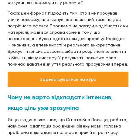
очікування і переходить у режим дії.
Також цей формат підходить тим, хто вже пробував
учити польську, але відчув, що повільний темп не дає
потрібного ефекту. Проблема не завжди в здібностях чи
матеріалі, іноді вся справа саме в тому, що
навантаження було недостатнім для прориву. Наслідок
— знання є, а впевненості й реального використання
бракує. Інтенсив дозволяє зібрати розрізнені елементи
в більш цілісну систему. У результаті польська мова
починає давати відчуття реального просування вперед.
Зареєструватися на курс
Чому не варто відкладати інтенсив,
якщо ціль уже зрозуміла
Якщо людина вже знає, що їй потрібна Польща, робота,
навчання, адаптація або вищий рівень мови, головна
проблема відкладання полягає в прямій втраті часу,