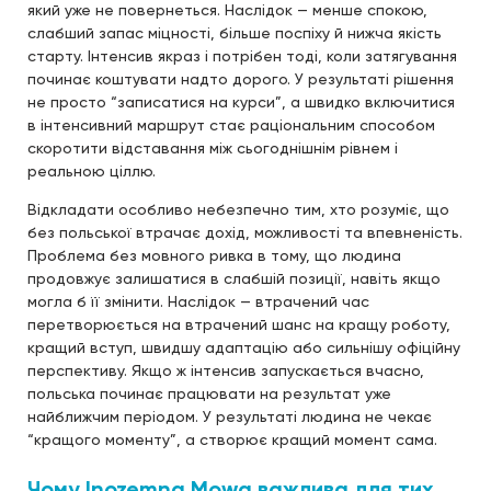
який уже не повернеться. Наслідок — менше спокою,
слабший запас міцності, більше поспіху й нижча якість
старту. Інтенсив якраз і потрібен тоді, коли затягування
починає коштувати надто дорого. У результаті рішення
не просто “записатися на курси”, а швидко включитися
в інтенсивний маршрут стає раціональним способом
скоротити відставання між сьогоднішнім рівнем і
реальною ціллю.
Відкладати особливо небезпечно тим, хто розуміє, що
без польської втрачає дохід, можливості та впевненість.
Проблема без мовного ривка в тому, що людина
продовжує залишатися в слабшій позиції, навіть якщо
могла б її змінити. Наслідок — втрачений час
перетворюється на втрачений шанс на кращу роботу,
кращий вступ, швидшу адаптацію або сильнішу офіційну
перспективу. Якщо ж інтенсив запускається вчасно,
польська починає працювати на результат уже
найближчим періодом. У результаті людина не чекає
“кращого моменту”, а створює кращий момент сама.
Чому Inozemna Mowa важлива для тих,