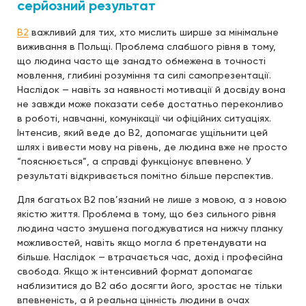
серйозний результат
B2
важливий для тих, хто мислить ширше за мінімальне
виживання в Польщі. Проблема слабшого рівня в тому,
що людина часто ще занадто обмежена в точності
мовлення, глибині розуміння та силі самопрезентації.
Наслідок — навіть за наявності мотивації й досвіду вона
не завжди може показати себе достатньо переконливо
в роботі, навчанні, комунікації чи офіційних ситуаціях.
Інтенсив, який веде до B2, допомагає ущільнити цей
шлях і вивести мову на рівень, де людина вже не просто
“пояснюється”, а справді функціонує впевнено. У
результаті відкривається помітно більше перспектив.
Для багатьох B2 пов’язаний не лише з мовою, а з новою
якістю життя. Проблема в тому, що без сильного рівня
людина часто змушена погоджуватися на нижчу планку
можливостей, навіть якщо могла б претендувати на
більше. Наслідок — втрачається час, дохід і професійна
свобода. Якщо ж інтенсивний формат допомагає
наблизитися до B2 або досягти його, зростає не тільки
впевненість, а й реальна цінність людини в очах