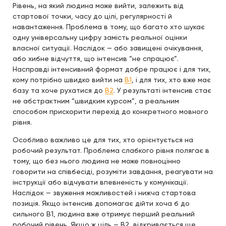
Рівень, на який людина може вийти, залежить від
стартової точки, часу до цілі, регулярності й
навантаження. Проблема в тому, що багато хто шукає
одну універсальну цифру замість реальної оцінки
власної ситуації. Наслідок — або завищені очікування,
або хибне відчуття, що інтенсив “не спрацює”.
Насправді інтенсивний формат добре працює і для тих,
кому потрібно швидко вийти на
B1
, і для тих, хто вже має
базу та хоче рухатися до
B2
. У результаті інтенсив стає
не абстрактним “швидким курсом”, а реальним
способом прискорити перехід до конкретного мовного
рівня.
Особливо важливо це для тих, хто орієнтується на
робочий результат. Проблема слабкого рівня полягає в
тому, що без нього людина не може повноцінно
говорити на співбесіді, розуміти завдання, реагувати на
інструкції або відчувати впевненість у комунікації.
Наслідок — звуження можливостей і нижча стартова
позиція. Якщо інтенсив допомагає дійти хоча б до
сильного B1, людина вже отримує перший реальний
робочий рівень. Якщо ж ціль — B2, відкривається ще