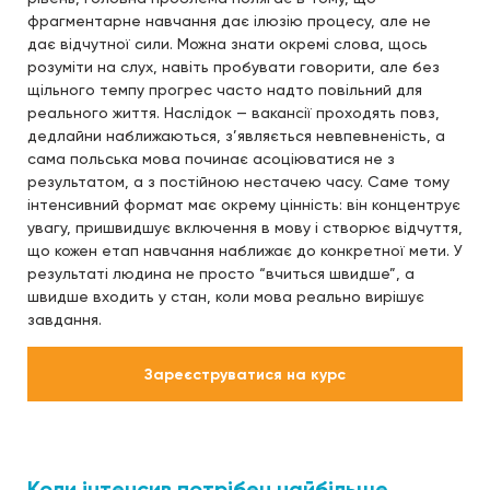
фрагментарне навчання дає ілюзію процесу, але не
дає відчутної сили. Можна знати окремі слова, щось
розуміти на слух, навіть пробувати говорити, але без
щільного темпу прогрес часто надто повільний для
реального життя. Наслідок — вакансії проходять повз,
дедлайни наближаються, з’являється невпевненість, а
сама польська мова починає асоціюватися не з
результатом, а з постійною нестачею часу. Саме тому
інтенсивний формат має окрему цінність: він концентрує
увагу, пришвидшує включення в мову і створює відчуття,
що кожен етап навчання наближає до конкретної мети. У
результаті людина не просто “вчиться швидше”, а
швидше входить у стан, коли мова реально вирішує
завдання.
Зареєструватися на курс
Коли інтенсив потрібен найбільше