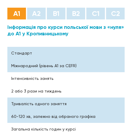
А1
А2
B1
B2
С1
С2
Інформація про курси польської мови з «нуля»
до А1 у Кропивницькому
Стандарт
Міжнародний (рівень A1 за CEFR)
Інтенсивність занять
2 або 3 рази на тиждень
Тривалість одного заняття
60-120 хв, залежно від обраного графіка
Загальна кількість годин у курсі