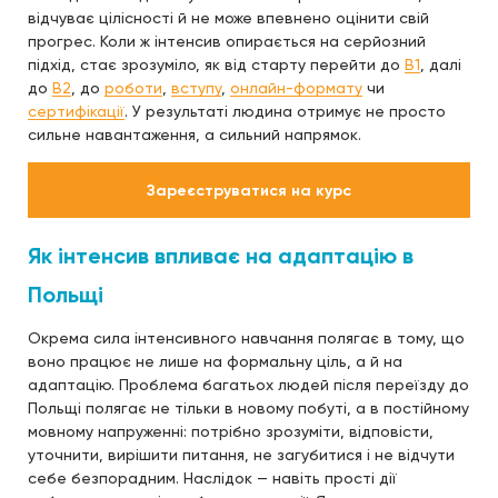
відчуває цілісності й не може впевнено оцінити свій
прогрес. Коли ж інтенсив опирається на серйозний
підхід, стає зрозуміло, як від старту перейти до
B1
, далі
до
B2
, до
роботи
,
вступу
,
онлайн-формату
чи
сертифікації
. У результаті людина отримує не просто
сильне навантаження, а сильний напрямок.
Зареєструватися на курс
Як інтенсив впливає на адаптацію в
Польщі
Окрема сила інтенсивного навчання полягає в тому, що
воно працює не лише на формальну ціль, а й на
адаптацію. Проблема багатьох людей після переїзду до
Польщі полягає не тільки в новому побуті, а в постійному
мовному напруженні: потрібно зрозуміти, відповісти,
уточнити, вирішити питання, не загубитися і не відчути
себе безпорадним. Наслідок — навіть прості дії