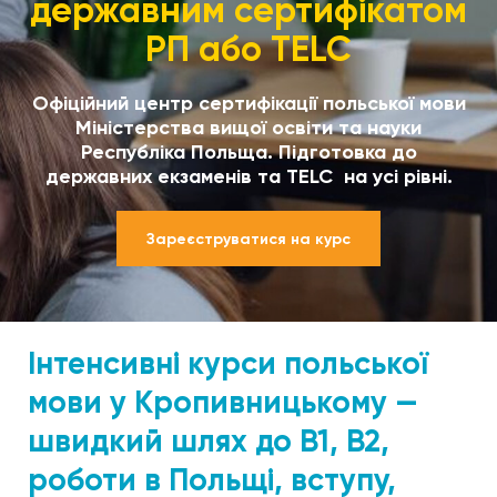
державним сертифікатом
РП або TELC
Офіційний центр сертифікації польської мови
Міністерства вищої освіти та науки
Республіка Польща. Підготовка до
державних екзаменів та TELC на усі рівні.
Зареєструватися на курс
Інтенсивні курси польської
мови у Кропивницькому —
швидкий шлях до B1, B2,
роботи в Польщі, вступу,