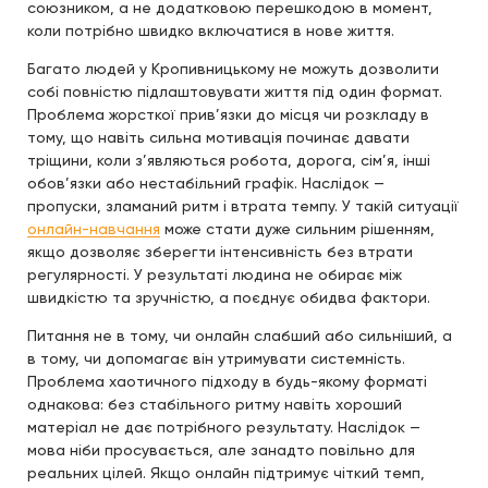
союзником, а не додатковою перешкодою в момент,
коли потрібно швидко включатися в нове життя.
Багато людей у Кропивницькому не можуть дозволити
собі повністю підлаштовувати життя під один формат.
Проблема жорсткої прив’язки до місця чи розкладу в
тому, що навіть сильна мотивація починає давати
тріщини, коли з’являються робота, дорога, сім’я, інші
обов’язки або нестабільний графік. Наслідок —
пропуски, зламаний ритм і втрата темпу. У такій ситуації
онлайн-навчання
може стати дуже сильним рішенням,
якщо дозволяє зберегти інтенсивність без втрати
регулярності. У результаті людина не обирає між
швидкістю та зручністю, а поєднує обидва фактори.
Питання не в тому, чи онлайн слабший або сильніший, а
в тому, чи допомагає він утримувати системність.
Проблема хаотичного підходу в будь-якому форматі
однакова: без стабільного ритму навіть хороший
матеріал не дає потрібного результату. Наслідок —
мова ніби просувається, але занадто повільно для
реальних цілей. Якщо онлайн підтримує чіткий темп,