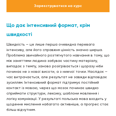
Зареєструватися на курс
Що дає інтенсивний формат, крім
швидкості
Швидкість — це лише перша очевидна перевага
інтенсиву, але його справжня цінність значно ширша.
Проблема звичайного розтягнутого навчання в тому, що
між заняттями людина забуває частину матеріалу,
випадає з темпу, заново розігрівається і щоразу ніби
починає не з нової висоти, а з нижчої точки. Наслідок —
час витрачається, але результат не завжди відповідає
зусиллям. Інтенсивний формат підтримує постійний
контакт із мовою, через що мозок починає швидко
сприймати структури, лексику, шаблони мовлення і
логіку комунікації. У результаті польська мова входить у
щоденне мислення набагато активніше, а прогрес стає
більш відчутним.