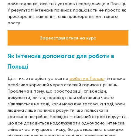
роботодавців, освітніх установ і середовища в Польщі.
У результаті інтенсив починає працювати не просто як
прискорення навчання, а як прискорення життєвого
росту.
Зареєструватися на курс
Як інтенсив допомагає для роботи в
Польщі
Для тих, хто орієнтується на
роботу в Польщі
, інтенсив
особливо корисний через стислий горизонт рішень.
Проблема в тому, що роботодавці, співбесіди,
документи, житло, переїзд і нові обставини часто
з’являються не тоді, коли мова вже готова, а тоді, коли
людина лише починає розуміти, що польська їй
критично потрібна. Наслідок — сильний стрес і відчуття,
що все доводиться надолужувати одночасно. Інтенсив
знімає частину цього тиску, бо дає можливість швидко
підтягнути мовну складову до більш реалістичного