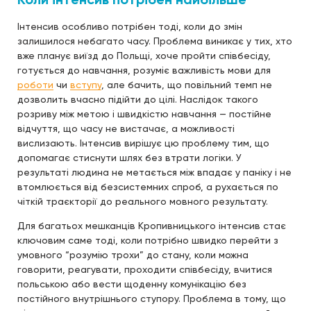
Інтенсив особливо потрібен тоді, коли до змін
залишилося небагато часу. Проблема виникає у тих, хто
вже планує виїзд до Польщі, хоче пройти співбесіду,
готується до навчання, розуміє важливість мови для
роботи
чи
вступу
, але бачить, що повільний темп не
дозволить вчасно підійти до цілі. Наслідок такого
розриву між метою і швидкістю навчання — постійне
відчуття, що часу не вистачає, а можливості
вислизають. Інтенсив вирішує цю проблему тим, що
допомагає стиснути шлях без втрати логіки. У
результаті людина не метається між впадає у паніку і не
втомлюється від безсистемних спроб, а рухається по
чіткій траєкторії до реального мовного результату.
Для багатьох мешканців Кропивницького інтенсив стає
ключовим саме тоді, коли потрібно швидко перейти з
умовного “розумію трохи” до стану, коли можна
говорити, реагувати, проходити співбесіду, вчитися
польською або вести щоденну комунікацію без
постійного внутрішнього ступору. Проблема в тому, що