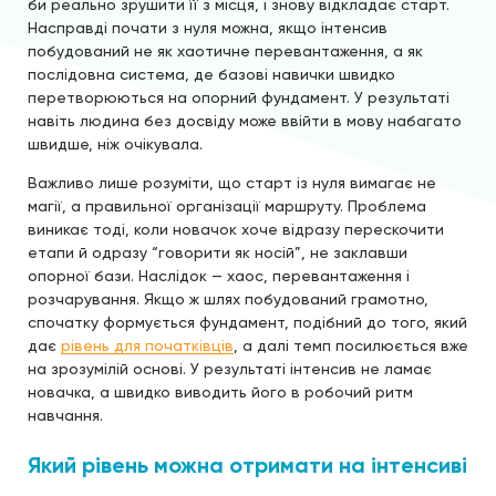
би реально зрушити її з місця, і знову відкладає старт.
Насправді почати з нуля можна, якщо інтенсив
побудований не як хаотичне перевантаження, а як
послідовна система, де базові навички швидко
перетворюються на опорний фундамент. У результаті
навіть людина без досвіду може ввійти в мову набагато
швидше, ніж очікувала.
Важливо лише розуміти, що старт із нуля вимагає не
магії, а правильної організації маршруту. Проблема
виникає тоді, коли новачок хоче відразу перескочити
етапи й одразу “говорити як носій”, не заклавши
опорної бази. Наслідок — хаос, перевантаження і
розчарування. Якщо ж шлях побудований грамотно,
спочатку формується фундамент, подібний до того, який
дає
рівень для початківців
, а далі темп посилюється вже
на зрозумілій основі. У результаті інтенсив не ламає
новачка, а швидко виводить його в робочий ритм
навчання.
Який рівень можна отримати на інтенсиві