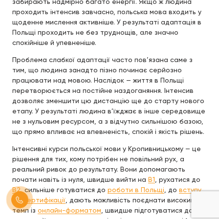
забирають надмірно багато енергії. Якщо ж людина
проходить інтенсив завчасно, польська мова входить у
щоденне мислення активніше. У результаті адаптація в
Польщі проходить не без труднощів, але значно
спокійніше й упевненіше.
Проблема слабкої адаптації часто пов’язана саме з
тим, що людина занадто пізно починає серйозно
працювати над мовою. Наслідок — життя в Польщі
перетворюється на постійне наздоганяння. Інтенсив
дозволяє зменшити цю дистанцію ще до старту нового
етапу. У результаті людина в’їжджає в інше середовище
не з нульовим ресурсом, а з відчутно сильнішою базою,
що прямо впливає на впевненість, спокій і якість рішень.
Інтенсивні курси польської мови у Кропивницькому — це
рішення для тих, кому потрібен не повільний рух, а
реальний ривок до результату. Вони допомагають
почати навіть із нуля, швидше вийти на
B1
, рухатися до
B2
, сильніше готуватися до
роботи в Польщі
, до
вступу
,
до
сертифікації
, дають можливість поєднати високий
темп із
онлайн-форматом
, швидше підготуватися до