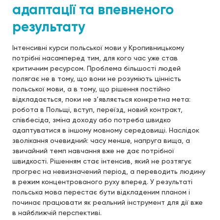
адаптації та впевненого
результату
Інтенсивні курси польської мови у Кропивницькому
потрібні насамперед тим, для кого час уже став
критичним ресурсом. Проблема більшості людей
полягає не в тому, що вони не розуміють цінність
польської мови, а в тому, що рішення постійно
відкладається, поки не з’являється конкретна мета:
робота в Польщі, вступ, переїзд, новий контракт,
співбесіда, зміна доходу або потреба швидко
адаптуватися в іншому мовному середовищі. Наслідок
зволікання очевидний: часу менше, напруга вища, а
звичайний темп навчання вже не дає потрібної
швидкості. Рішенням стає інтенсив, який не розтягує
прогрес на невизначений період, а переводить людину
в режим концентрованого руху вперед. У результаті
польська мова перестає бути відкладеним планом і
починає працювати як реальний інструмент для дії вже
в найближчій перспективі.