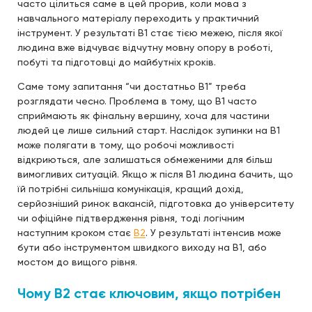
часто цілиться саме в цей прорив, коли мова з
навчального матеріалу переходить у практичний
інструмент. У результаті B1 стає тією межею, після якої
людина вже відчуває відчутну мовну опору в роботі,
побуті та підготовці до майбутніх кроків.
Саме тому запитання “чи достатньо B1” треба
розглядати чесно. Проблема в тому, що B1 часто
сприймають як фінальну вершину, хоча для частини
людей це лише сильний старт. Наслідок зупинки на B1
може полягати в тому, що робочі можливості
відкриються, але залишаться обмеженими для більш
вимогливих ситуацій. Якщо ж після B1 людина бачить, що
їй потрібні сильніша комунікація, кращий дохід,
серйозніший ринок вакансій, підготовка до університету
чи офіційне підтвердження рівня, тоді логічним
наступним кроком стає
B2
. У результаті інтенсив може
бути або інструментом швидкого виходу на B1, або
мостом до вищого рівня.
Чому B2 стає ключовим, якщо потрібен