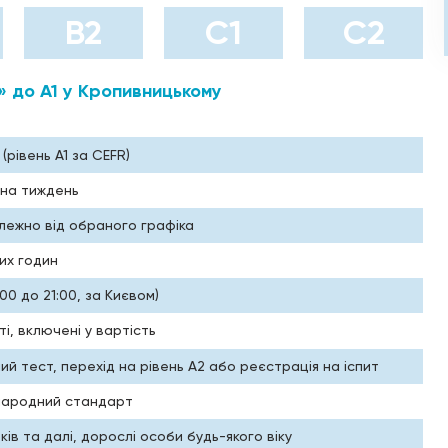
B2
С1
С2
я» до А1 у Кропивницькому
(рівень A1 за CEFR)
 на тиждень
алежно від обраного графіка
их годин
7:00 до 21:00, за Києвом)
і, включені у вартість
ний тест, перехід на рівень A2 або реєстрація на іспит
жнародний стандарт
оків та далі, дорослі особи будь-якого віку