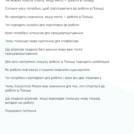
Чи можна почати з нуля, якщо мета — робота в Польщі
Скільки часу потрібно, щоб підготуватися до роботи в Польщі
Як проходить навчання, якщо мета — робота в Польщі
Чи підходить онлайн для підготовки до роботи
Коли потрібен інтенсив для працевлаштування
Чому польська мова критична для співбесіди
Що втрачає людина без знання мови вже після
працевлаштування
Для кого напрямок пошуку роботи в Польщі підходить найбільше
Як робота пов’язана з іншими мовними сценаріями
Чи потрібен сертифікат для роботи і коли він дає перевагу
Чому Inozemna Mowa має значення для тих, хто готується до
роботи в Польщі
Що людина втрачає, якщо відкладає польську мову перед
виїздом на роботу
Поширені питання