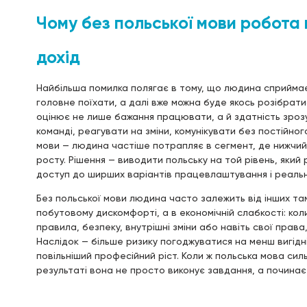
Чому без польської мови робота
дохід
Найбільша помилка полягає в тому, що людина сприймає
головне поїхати, а далі вже можна буде якось розібрат
оцінює не лише бажання працювати, а й здатність зрозу
команді, реагувати на зміни, комунікувати без постійно
мови — людина частіше потрапляє в сегмент, де нижчий 
росту. Рішення — виводити польську на той рівень, який 
доступ до ширших варіантів працевлаштування і реальн
Без польської мови людина часто залежить від інших та
побутовому дискомфорті, а в економічній слабкості: коли
правила, безпеку, внутрішні зміни або навіть свої прав
Наслідок — більше ризику погоджуватися на менш вигід
повільніший професійний ріст. Коли ж польська мова силь
результаті вона не просто виконує завдання, а починає