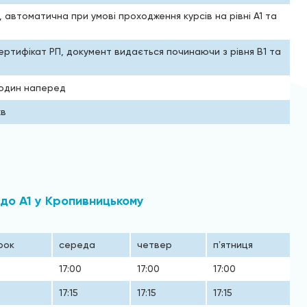
 автоматична при умові проходження курсів на рівні А1 та
ртифікат РП, документ видається починаючи з рівня В1 та
годин наперед
хв
» до А1 у Кропивницькому
рок
середа
четвер
пʼятниця
17:00
17:00
17:00
17:15
17:15
17:15