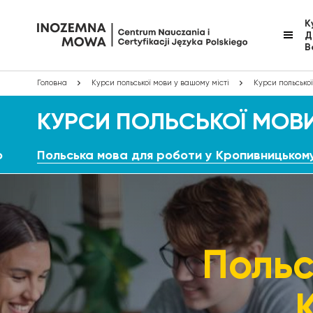
К
Д
В
Головна
Курси польської мови у вашому місті
Курси польсько
КУРСИ ПОЛЬСЬКОЇ МОВ
о
Польська мова для роботи у Кропивницьком
Польс