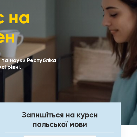
с на
ен
и та науки Республіка
і рівні.
Запишіться на курси
польської мови