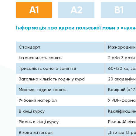
А1
А2
B1
Інформація про курси польської мови з «нул
Стандарт
Міжнародний 
Інтенсивність занять
2 або 3 рази
Тривалість одного заняття
60-120 хв, з
Загальна кількість годин у курсі
20 академічн
Можливі години занять
Вечірній (з 1
Учбовий матеріал
У PDF-формат
В кінці курсу
Кваліфікацій
Рівень в кінці курсу
Рівень А1 мі
Вікова категорія
Діти від 13 р