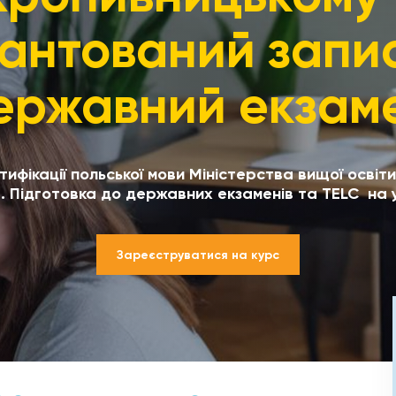
антований запи
ержавний екзам
ифікації польської мови Міністерства вищої освіт
 Підготовка до державних екзаменів та TELC на ус
Зареєструватися на курс