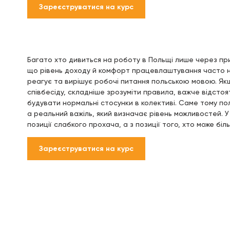
Зареєструватися на курс
Багато хто дивиться на роботу в Польщі лише через при
що рівень доходу й комфорт працевлаштування часто на
реагує та вирішує робочі питання польською мовою. Якщ
співбесіду, складніше зрозуміти правила, важче відсто
будувати нормальні стосунки в колективі. Саме тому по
а реальний важіль, який визначає рівень можливостей. У
позиції слабкого прохача, а з позиції того, хто може біл
Зареєструватися на курс