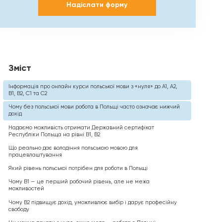
Надіслати форму
Зміст
Інформація про онлайн курси польської мови з «нуля» до А1, А2,
В1, В2, С1 та С2
Чому без польської мови робота в Польщі часто означає нижчий
дохід
Надаємо можливість отримати Державний сертифікат
Республіки Польща на рівні В1, В2
Що реально дає володіння польською мовою для
працевлаштування
Який рівень польської потрібен для роботи в Польщі
Чому B1 — це перший робочий рівень, але не межа
можливостей
Чому B2 підвищує дохід, уможливлює вибір і дарує професійну
свободу