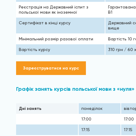
Реєстрація на Державний іспит з
Гарантована,
польської мови як іноземної
В1
Сертифікат в кінці курсу
Державний се
вище
Мінімальний розмір разової оплати
Вартість 10 
Вартість курсу
310 грн / 60 
Зареєструватися на курс
Графік занять курсів польської мови з «нуля
Дні занять
понеділок
вівто
17:00
17:00
17:15
17:15