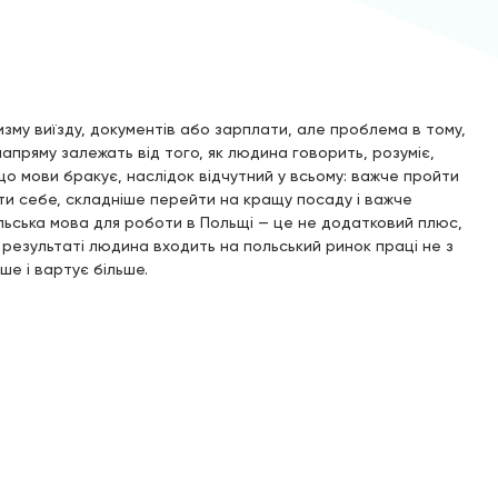
зму виїзду, документів або зарплати, але проблема в тому,
пряму залежать від того, як людина говорить, розуміє,
о мови бракує, наслідок відчутний у всьому: важче пройти
яти себе, складніше перейти на кращу посаду і важче
льська мова для роботи в Польщі — це не додатковий плюс,
 результаті людина входить на польський ринок праці не з
ьше і вартує більше.