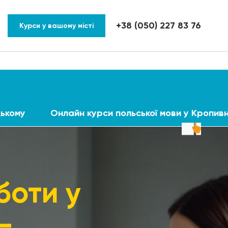
+38 (050) 227 83 76
Курси у вашому місті
цькому
Онлайн курси польської мови у Кропив
боти у
-