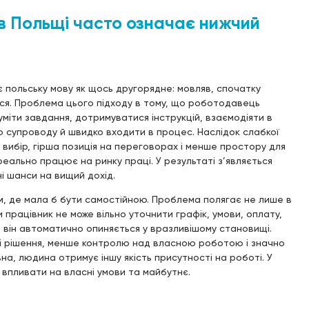
 в Польщі часто означає нижчий
 польську мову як щось другорядне: мовляв, спочатку
ися. Проблема цього підходу в тому, що роботодавець
міти завдання, дотримуватися інструкцій, взаємодіяти в
го супроводу й швидко входити в процес. Наслідок слабкої
вибір, гірша позиція на переговорах і менше простору для
реально працює на ринку праці. У результаті з’являється
і шанси на вищий дохід.
м, де мала б бути самостійною. Проблема полягає не лише в
 працівник не може вільно уточнити графік, умови, оплату,
а, він автоматично опиняється у вразливішому становищі.
ні рішення, менше контролю над власною роботою і значно
на, людина отримує іншу якість присутності на роботі. У
 впливати на власні умови та майбутнє.