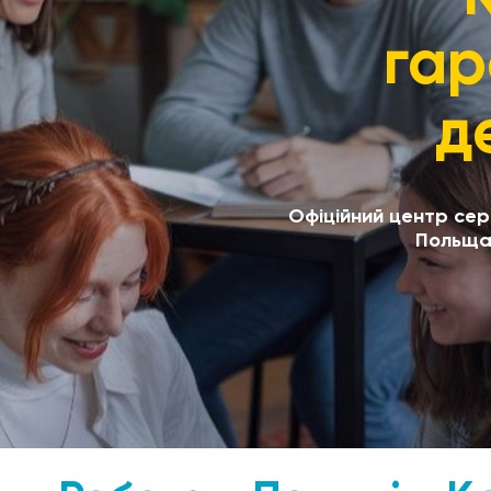
гар
д
Офіційний центр серт
Польща.