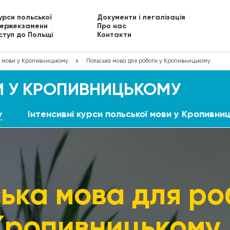
урси польської
Документи і легалізація
ержекзамени
Про нас
ступ до Польщі
Контакти
ї мови у Кропивницькому
Польська мова для роботи у Кропивницькому
И У КРОПИВНИЦЬКОМУ
у
Інтенсивні курси польської мови у Кропивни
ька мова для ро
Кропивницькому 