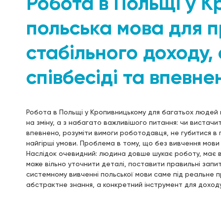
Робота в Польщі у 
польська мова для 
стабільного доходу, 
співбесіді та впевне
Робота в Польщі у Кропивницькому для багатьох людей по
на зміну, а з набагато важливішого питання: чи вистачи
впевнено, розуміти вимоги роботодавця, не губитися в 
найгірші умови. Проблема в тому, що без вивчення мови
Наслідок очевидний: людина довше шукає роботу, має ву
може вільно уточнити деталі, поставити правильні запит
системному вивченні польської мови саме під реальне 
абстрактне знання, а конкретний інструмент для доходу