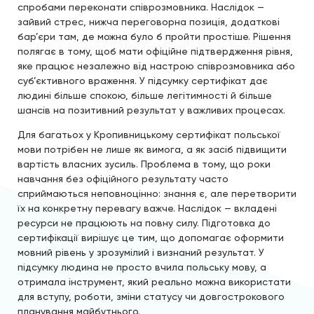
спробами переконати співрозмовника. Наслідок —
зайвий стрес, нижча переговорна позиція, додаткові
бар’єри там, де можна було б пройти простіше. Рішення
полягає в тому, щоб мати офіційне підтвердження рівня,
яке працює незалежно від настрою співрозмовника або
суб’єктивного враження. У підсумку сертифікат дає
людині більше спокою, більше легітимності й більше
шансів на позитивний результат у важливих процесах.
Для багатьох у Кропивницькому сертифікат польської
мови потрібен не лише як вимога, а як засіб підвищити
вартість власних зусиль. Проблема в тому, що роки
навчання без офіційного результату часто
сприймаються неповноцінно: знання є, але перетворити
їх на конкретну перевагу важче. Наслідок — вкладені
ресурси не працюють на повну силу. Підготовка до
сертифікації вирішує це тим, що допомагає оформити
мовний рівень у зрозумілий і визнаний результат. У
підсумку людина не просто вчила польську мову, а
отримала інструмент, який реально можна використати
для вступу, роботи, зміни статусу чи довгострокового
планування майбутнього.