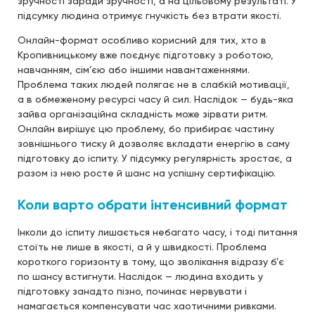
зручності заради зручності, а на цільовому результаті. У
підсумку людина отримує гнучкість без втрати якості.
Онлайн-формат особливо корисний для тих, хто в
Кропивницькому вже поєднує підготовку з роботою,
навчанням, сім’єю або іншими навантаженнями.
Проблема таких людей полягає не в слабкій мотивації,
а в обмеженому ресурсі часу й сил. Наслідок — будь-яка
зайва організаційна складність може зірвати ритм.
Онлайн вирішує цю проблему, бо прибирає частину
зовнішнього тиску й дозволяє вкладати енергію в саму
підготовку до іспиту. У підсумку регулярність зростає, а
разом із нею росте й шанс на успішну сертифікацію.
Коли варто обрати інтенсивний формат
Інколи до іспиту лишається небагато часу, і тоді питання
стоїть не лише в якості, а й у швидкості. Проблема
короткого горизонту в тому, що зволікання відразу б’є
по шансу встигнути. Наслідок — людина входить у
підготовку занадто пізно, починає нервувати і
намагається компенсувати час хаотичними ривками.