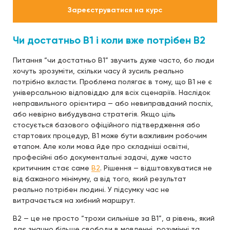
Зареєструватися на курс
Чи достатньо B1 і коли вже потрібен B2
Питання “чи достатньо B1” звучить дуже часто, бо люди
хочуть зрозуміти, скільки часу й зусиль реально
потрібно вкласти. Проблема полягає в тому, що B1 не є
універсальною відповіддю для всіх сценаріїв. Наслідок
неправильного орієнтира — або невиправданий поспіх,
або невірно вибудувана стратегія. Якщо ціль
стосується базового офіційного підтвердження або
стартових процедур, B1 може бути важливим робочим
етапом. Але коли мова йде про складніші освітні,
професійні або документальні задачі, дуже часто
критичним стає саме
B2
. Рішення — відштовхуватися не
від бажаного мінімуму, а від того, який результат
реально потрібен людині. У підсумку час не
витрачається на хибний маршрут.
B2 — це не просто “трохи сильніше за B1”, а рівень, який
дає значно більше свободи в мовленні, розумінні та