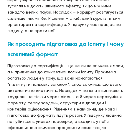
зусилля не дають швидкого ефекту, якщо між ними
занадто великі паузи. Наслідок — маршрут розтягується
сильніше, ніж міг би. Рішення — стабільний курс із чітким
орієнтиром на сертифікацію. У підсумку час працює на
людину, а не проти неї.
Як проходить підготовка до іспиту і чому
важливий формат
Підготовка до сертифікації — це не лише вивчення мови,
а й привчання до конкретної логіки іспиту. Проблема
багатьох людей у тому, що вони намагаються
“підтягнути польську загалом”, сподіваючись, що цього
автоматично вистачить. Наслідок — на іспиті виникають
труднощі не тільки через рівень, а й через нерозуміння
формату, темпу завдань, структури відповідей і
критеріїв оцінювання. Рішенням є навчання, де мова і
підготовка до формату йдуть разом. У підсумку людина
не губиться в умовах перевірки, а входить у неї зі
сформованою звичкою працювати саме так, як