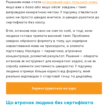
Рішенням може стати
інтенсивний курс польської мови
,
якщо вже є база або якщо обсяг завдань і темп
виправдані конкретною метою. У підсумку з’являється
шанс не просто швидко вчитися, а швидко рухатися до
сертифіката без хаосу.
Втім, інтенсив має сенс не сам по собі, а тоді, коли
людина готова тримати високий темп. Проблема
невірно обраного формату в тому, що надмірне
навантаження може не прискорити, а зламати
підготовку. Наслідок — перевтома, втрачена
концентрація, розмитий результат. Рішення — обирати
інтенсив як інструмент для конкретної задачі, а не як
спробу замінити системність швидкістю. У підсумку
людина отримує більше користі від формату, який
реально відповідає її стартовій точці та дедлайну.
Зареєструватися на курс
Що втрачає людина без сертифіката