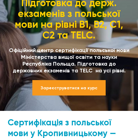
Підготовка до держ.
екзаменів з польської
мови на рівні В1, В2, С1,
С2 та TELC.
Офіційний центр сертифікації польської мови
Міністерства вищої освіти та науки
Республіка Польща. Підготовка до
державних екзаменів та TELC на усі рівні.
Зареєструватися на курс
Сертифікація з польської
мови у Кропивницькому —