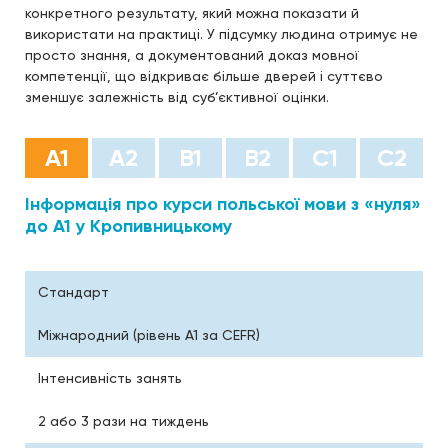
конкретного результату, який можна показати й
використати на практиці. У підсумку людина отримує не
просто знання, а документований доказ мовної
компетенції, що відкриває більше дверей і суттєво
зменшує залежність від суб’єктивної оцінки.
А1
А2
B1
B2
С1
С2
Інформація про курси польської мови з «нуля»
до А1 у Кропивницькому
Стандарт
Міжнародний (рівень A1 за CEFR)
Інтенсивність занять
2 або 3 рази на тиждень