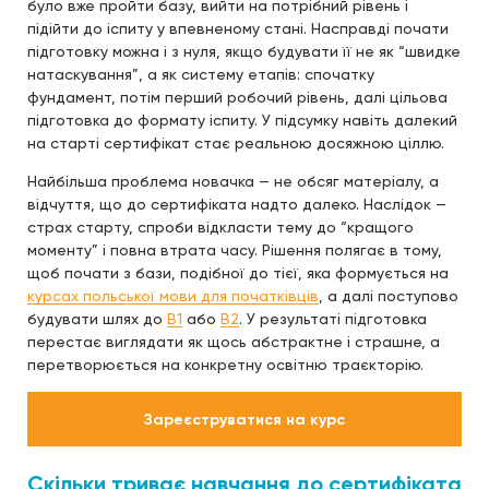
було вже пройти базу, вийти на потрібний рівень і
підійти до іспиту у впевненому стані. Насправді почати
підготовку можна і з нуля, якщо будувати її не як “швидке
натаскування”, а як систему етапів: спочатку
фундамент, потім перший робочий рівень, далі цільова
підготовка до формату іспиту. У підсумку навіть далекий
на старті сертифікат стає реальною досяжною ціллю.
Найбільша проблема новачка — не обсяг матеріалу, а
відчуття, що до сертифіката надто далеко. Наслідок —
страх старту, спроби відкласти тему до “кращого
моменту” і повна втрата часу. Рішення полягає в тому,
щоб почати з бази, подібної до тієї, яка формується на
курсах польської мови для початківців
, а далі поступово
будувати шлях до
B1
або
B2
. У результаті підготовка
перестає виглядати як щось абстрактне і страшне, а
перетворюється на конкретну освітню траєкторію.
Зареєструватися на курс
Скільки триває навчання до сертифіката