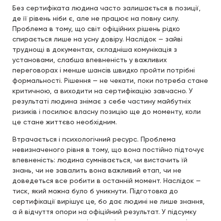
Без сертифіката людина часто залишається в позиції,
де її рівень ніби є, але не працює на повну силу.
Проблема в тому, що світ офіційних рішень рідко
спирається лише на усну довіру. Наслідок — зайві
труднощі в документах, складніша комунікація з
установами, слабша впевненість у важливих
переговорах і менше шансів швидко пройти потрібні
формальності. Рішення — не чекати, поки потреба стане
критичною, а виходити на сертифікацію завчасно. У
результаті людина знімає з себе частину майбутніх
ризиків і посилює власну позицію ще до моменту, коли
це стане життєво необхідним.
Втрачається і психологічний ресурс. Проблема
невизначеного рівня в тому, що вона постійно підточує
впевненість: людина сумнівається, чи вистачить їй
знань, чи не завалить вона важливий етап, чи не
доведеться все робити в останній момент. Наслідок —
тиск, який можна було б уникнути. Підготовка до
сертифікації вирішує це, бо дає людині не лише знання,
а й відчуття опори на офіційний результат. У підсумку