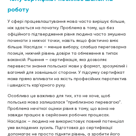
роботу
У сфері працевлаштування мова часто вирішує більше,
ніж здається на початку. Проблема в тому, що без
офіційного підтвердження рівня людина часто змушена
починати з нижчої точки, навіть якщо фактично вміє
більше. Наслідок — менше вибору, слабша переговорна
позиція, нижчий рівень довіри та обмеження в типах
вакансій. Рішення — сертифікація, яка дозволяє
перевести знання польської мови у формат, зрозумілий і
вагомий для зовнішньої сторони. У підсумку сертифікат
може прямо впливати на якість професійних перспектив
і швидкість кар’єрного руху.
Особливо це важливо для тих, хто не хоче, щоб
польська мова залишалася “приблизною перевагою”.
Проблема нечіткої оцінки рівня в тому, що вона не
завжди працює в серйозних робочих процесах.
Наслідок — людина не використовує повний потенціал
уже вкладених зусиль. Підготовка до сертифікації
допомагає не просто підняти рівень, а зробити його