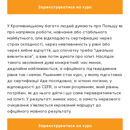
Зареєструватися на курс
У Кропивницькому багато людей думають про Польщу як
про напрямок роботи, навчання або стабільного
майбутнього, але відкладають сертифікацію через
страх складності, через невпевненість у рівні або
через хибне відчуття, що спочатку треба “ідеально
вивчити все”, а вже потім думати про іспит. Наслідок
такого зволікання дуже конкретний: час минає,
дедлайни наближаються, а офіційного підтвердження
рівня так і немає. Рішенням стає курс, у якому підготовка
до сертифікації йде послідовно, зі чіткою логікою, у
відповідності до CEFR, із чітким розумінням, який рівень
потрібен, як до нього дійти і що саме перевірятиметься
на іспиті. У результаті зникає хаос, а замість нервового
очікування з’являється керований маршрут до
офіційного мовного результату.
Зареєструватися на курс