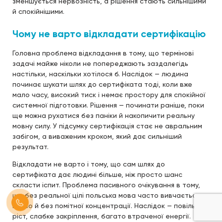
зменшується нервозність, а рішення стають сильнішими
й спокійнішими.
Чому не варто відкладати сертифікацію
Головна проблема відкладання в тому, що термінові
задачі майже ніколи не попереджають заздалегідь
настільки, наскільки хотілося б. Наслідок — людина
починає шукати шлях до сертифіката тоді, коли вже
мало часу, високий тиск і немає простору для спокійної
системної підготовки. Рішення — починати раніше, поки
ще можна рухатися без паніки й накопичити реальну
мовну силу. У підсумку сертифікація стає не авральним
забігом, а виваженим кроком, який дає сильніший
результат.
Відкладати не варто і тому, що сам шлях до
сертифіката дає людині більше, ніж просто шанс
скласти іспит. Проблема пасивного очікування в тому,
що без реальної цілі польська мова часто вивчається
мляво й без помітної концентрації. Наслідок — повільний
ріст, слабке закріплення, багато втраченої енергії.