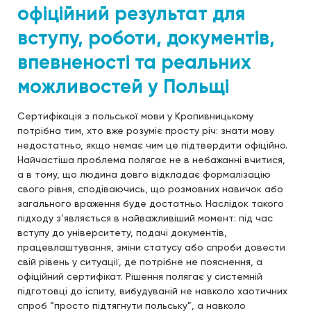
офіційний результат для
вступу, роботи, документів,
впевненості та реальних
можливостей у Польщі
Сертифікація з польської мови у Кропивницькому
потрібна тим, хто вже розуміє просту річ: знати мову
недостатньо, якщо немає чим це підтвердити офіційно.
Найчастіша проблема полягає не в небажанні вчитися,
а в тому, що людина довго відкладає формалізацію
свого рівня, сподіваючись, що розмовних навичок або
загального враження буде достатньо. Наслідок такого
підходу з’являється в найважливіший момент: під час
вступу до університету, подачі документів,
працевлаштування, зміни статусу або спроби довести
свій рівень у ситуації, де потрібне не пояснення, а
офіційний сертифікат. Рішення полягає у системній
підготовці до іспиту, вибудуваній не навколо хаотичних
спроб “просто підтягнути польську”, а навколо