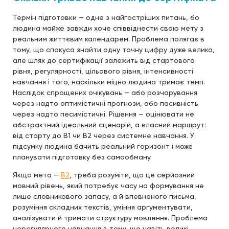
Термін підготовки — одне з найгостріших питань, бо
людина майже завжди хоче співвіднести свою мету з
реальним життєвим календарем. Проблема полягає в
тому, що спокуса знайти одну точну цифру дуже велика,
але шлях до сертифікації залежить від стартового
рівня, регулярності, цільового рівня, інтенсивності
навчання і того, наскільки міцно людина тримає темп.
Наслідок спрощених очікувань — або розчарування
через надто оптимістичні прогнози, або пасивність
через надто песимістичні. Рішення — оцінювати не
абстрактний ідеальний сценарій, а власний маршрут:
від старту до B1 чи B2 через системне навчання. У
підсумку людина бачить реальний горизонт і може
планувати підготовку без самообману.
Якщо мета —
B2
, треба розуміти, що це серйозний
мовний рівень, який потребує часу на формування не
лише словникового запасу, а й впевненого письма,
розуміння складних текстів, уміння аргументувати,
аналізувати й тримати структуру мовлення. Проблема
нерегулярного навчання в тому, що навіть великі