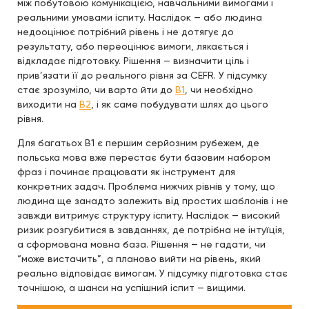
між побутовою комунікацією, навчальними вимогами і
реальними умовами іспиту. Наслідок — або людина
недооцінює потрібний рівень і не дотягує до
результату, або переоцінює вимоги, лякається і
відкладає підготовку. Рішення — визначити ціль і
прив’язати її до реального рівня за CEFR. У підсумку
стає зрозуміло, чи варто йти до
B1
, чи необхідно
виходити на
B2
, і як саме побудувати шлях до цього
рівня.
Для багатьох B1 є першим серйозним рубежем, де
польська мова вже перестає бути базовим набором
фраз і починає працювати як інструмент для
конкретних задач. Проблема нижчих рівнів у тому, що
людина ще занадто залежить від простих шаблонів і не
завжди витримує структуру іспиту. Наслідок — високий
ризик розгубитися в завданнях, де потрібна не інтуїція,
а сформована мовна база. Рішення — не гадати, чи
“може вистачить”, а планово вийти на рівень, який
реально відповідає вимогам. У підсумку підготовка стає
точнішою, а шанси на успішний іспит — вищими.