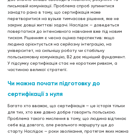
письмовій комунікації. Проблема спроб зупинитися
занадто рано в тому, що сертифікація може
перетворитися на вузьке тимчасове рішення, яке не
закриє довші життєві задачі. Наслідок — доведеться
повертатися до інтенсивного навчання вже під новим
тиском. Рішенням є чесна оцінка перспектив: якщо
людина орієнтується на серйозну інтеграцію, на
університет, на сильнішу роботу чи стабільну
польськомовну комунікацію, B2 дає міцніший фундамент.
У підсумку сертифікація стає не коротким ривком, а
частиною великої стратегії.
Чи можна почати підготовку до
сертифікації з нуля
Багато хто вважає, що сертифікація — це історія тільки
для тих, хто вже давно добре говорить польською.
Проблема такого мислення в тому, що людина відтинає
себе від довгого, але реального маршруту ще до
старту. Наслідок — роки зволікання, протягом яких можна