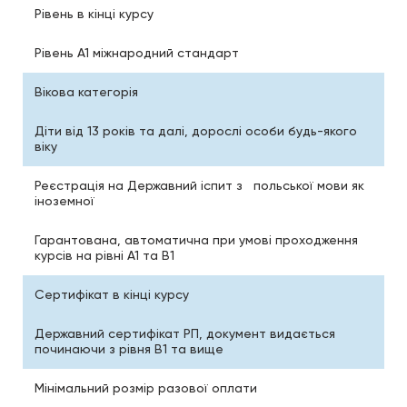
Рівень в кінці курсу
Рівень А1 міжнародний стандарт
Вікова категорія
Діти від 13 років та далі, дорослі особи будь-якого
віку
Реєстрація на Державний іспит з польської мови як
іноземної
Гарантована, автоматична при умові проходження
курсів на рівні А1 та В1
Сертифікат в кінці курсу
Державний сертифікат РП, документ видається
починаючи з рівня В1 та вище
Мінімальний розмір разової оплати