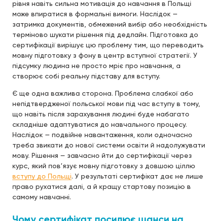
рівня навіть сильна мотивація до навчання в Польщі
може впиратися в формальні вимоги. Наслідок —
затримка документів, обмежений вибір або необхідність
терміново шукати рішення під дедлайн. Підготовка до
сертифікації вирішує цю проблему тим, що переводить
мовну підготовку з фону в центр вступної стратегії. У
підсумку людина не просто мріє про навчання, а
створює собі реальну підставу для вступу.
Є ще одна важлива сторона. Проблема слабкої або
непідтвердженої польської мови під час вступу в тому,
що навіть після зарахування людині буде набагато
складніше адаптуватися до навчального процесу.
Наслідок — подвійне навантаження, коли одночасно
треба звикати до нової системи освіти й надолужувати
мову. Рішення — завчасно йти до сертифікації через
курс, який пов’язує мовну підготовку з довшою ціллю
вступу до Польщі
. У результаті сертифікат дає не лише
право рухатися далі, а й кращу стартову позицію в
самому навчанні.
Чому сертифікат посилює шанси на