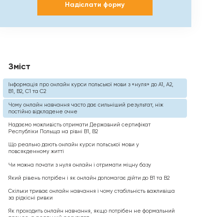
Надіслати форму
Зміст
Інформація про онлайн курси польської мови з «нуля» до А1, А2,
В1, В2, С1 та С2
Чому онлайн навчання часто дає сильніший результат, ніж
постійно відкладене очне
Надаємо можливість отримати Державний сертифікат
Республіки Польща на рівні В1, В2
Що реально дають онлайн курси польської мови у
повсякденному житті
Чи можна почати з нуля онлайн і отримати міцну базу
Який рівень потрібен і як онлайн допомагає дійти до B1 та B2
Скільки триває онлайн навчання і чому стабільність важливіша
за рідкісні ривки
Як проходить онлайн навчання, якщо потрібен не формальний