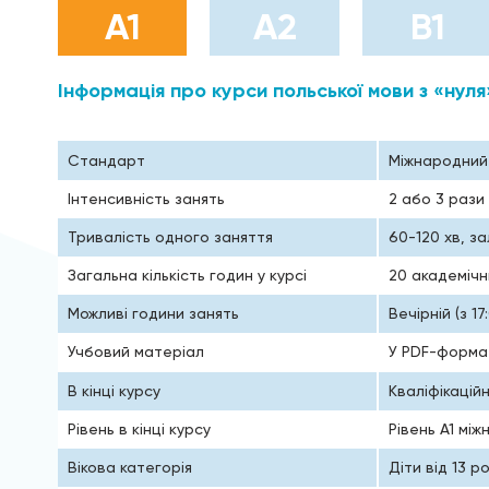
А1
А2
B1
Інформація про курси польської мови з «нуля
Стандарт
Міжнародний 
Інтенсивність занять
2 або 3 рази
Тривалість одного заняття
60-120 хв, з
Загальна кількість годин у курсі
20 академічн
Можливі години занять
Вечірній (з 1
Учбовий матеріал
У PDF-формат
В кінці курсу
Кваліфікацій
Рівень в кінці курсу
Рівень А1 мі
Вікова категорія
Діти від 13 р