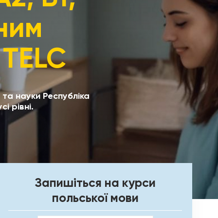
вним
 TELC
и та науки Республіка
і рівні.
Запишіться на курси
польської мови