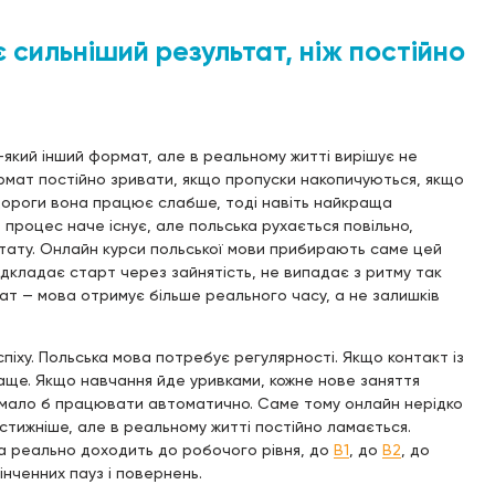
сильніший результат, ніж постійно
який інший формат, але в реальному житті вирішує не
ормат постійно зривати, якщо пропуски накопичуються, якщо
 дороги вона працює слабше, тоді навіть найкраща
процес наче існує, але польська рухається повільно,
льтату. Онлайн курси польської мови прибирають саме цей
дкладає старт через зайнятість, не випадає з ритму так
тат — мова отримує більше реального часу, а не залишків
іху. Польська мова потребує регулярності. Якщо контакт із
аще. Якщо навчання йде уривками, кожне нове заняття
 мало б працювати автоматично. Саме тому онлайн нерідко
стижніше, але в реальному житті постійно ламається.
а реально доходить до робочого рівня, до
B1
, до
B2
, до
інченних пауз і повернень.