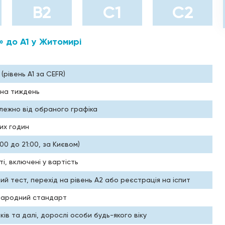
B2
С1
С2
» до А1 у Житомирі
(рівень A1 за CEFR)
 на тиждень
алежно від обраного графіка
их годин
7:00 до 21:00, за Києвом)
і, включені у вартість
ний тест, перехід на рівень A2 або реєстрація на іспит
жнародний стандарт
оків та далі, дорослі особи будь-якого віку