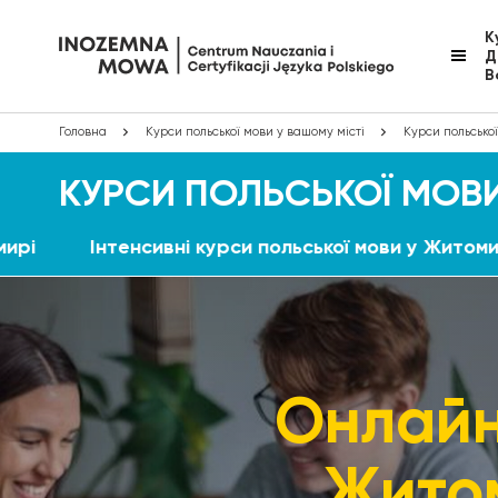
К
Д
В
Головна
Курси польської мови у вашому місті
Курси польсько
КУРСИ ПОЛЬСЬКОЇ МОВИ
мирі
Інтенсивні курси польської мови у Житоми
Онлайн
Житом