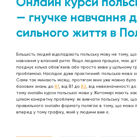
Онлайн курси польс
— гнучке навчання д
сильного життя в По
Більшість людей відкладають польську мову не тому, що 
навчання у власний ритм. Якщо людина працює, має діт
поєднує кілька обов’язків або просто живе у щільному 
проблемою. Наслідок дуже практичний: польська мова з
Саме так минають місяці, протягом яких уже можна було 
базових знань до
B1
, від B1 до
B2
, від невизначеності д
тому онлайн курси польської мови у Житомирі мають за
цілком конкретну проблему: як вивчати польську так, 
правильного онлайн формату полягає в тому, що мова п
вперед у тому графіку, який у людини вже є.