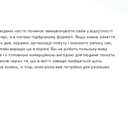
людина часто починає звинувачувати себе у відсутності
ері, а в погано підібраному форматі. Якщо кожне заняття
дня, окремої організації побуту і значного запасу сил,
лайн вирішує це в корені. Він не робить польську мову
е і є головною комерційною вигодою для людини: почати
ансів через те, що в житті завжди знайдеться щось
е колись, а тоді, коли вона вже потрібна для реальних