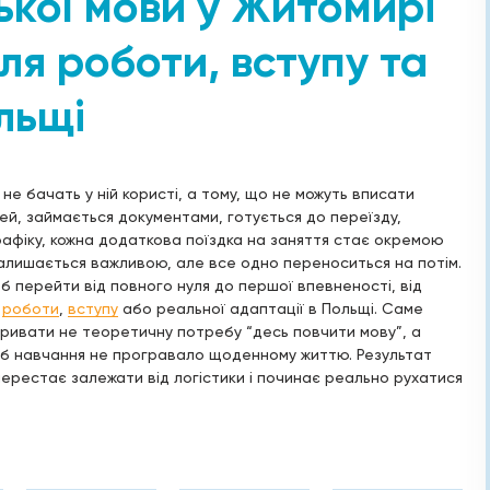
ької мови у Житомирі
ля роботи, вступу та
льщі
не бачать у ній користі, а тому, що не можуть вписати
ей, займається документами, готується до переїзду,
графіку, кожна додаткова поїздка на заняття стає окремою
алишається важливою, але все одно переноситься на потім.
б перейти від повного нуля до першої впевненості, від
о
роботи
,
вступу
або реальної адаптації в Польщі. Саме
кривати не теоретичну потребу “десь повчити мову”, а
щоб навчання не програвало щоденному життю. Результат
ерестає залежати від логістики і починає реально рухатися