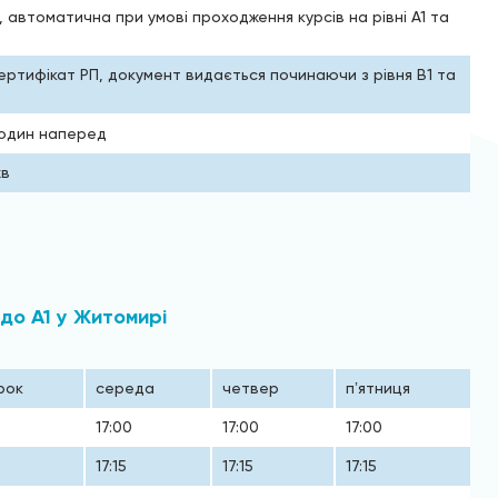
 автоматична при умові проходження курсів на рівні А1 та
ртифікат РП, документ видається починаючи з рівня В1 та
годин наперед
хв
 до А1 у Житомирі
рок
середа
четвер
пʼятниця
17:00
17:00
17:00
17:15
17:15
17:15