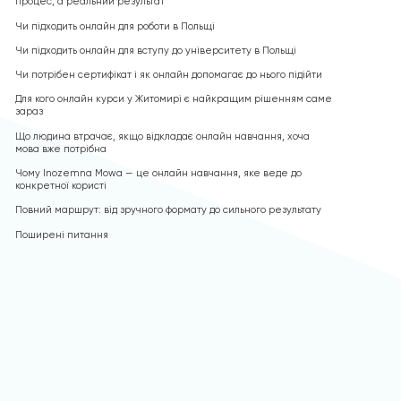
процес, а реальний результат
Чи підходить онлайн для роботи в Польщі
Чи підходить онлайн для вступу до університету в Польщі
Чи потрібен сертифікат і як онлайн допомагає до нього підійти
Для кого онлайн курси у Житомирі є найкращим рішенням саме
зараз
Що людина втрачає, якщо відкладає онлайн навчання, хоча
мова вже потрібна
Чому Inozemna Mowa — це онлайн навчання, яке веде до
конкретної користі
Повний маршрут: від зручного формату до сильного результату
Поширені питання