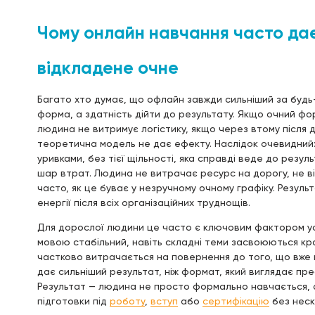
Чому онлайн навчання часто дає 
відкладене очне
Багато хто думає, що офлайн завжди сильніший за будь-
форма, а здатність дійти до результату. Якщо очний ф
людина не витримує логістику, якщо через втому після
теоретична модель не дає ефекту. Наслідок очевидний: 
уривками, без тієї щільності, яка справді веде до резу
шар втрат. Людина не витрачає ресурс на дорогу, не ві
часто, як це буває у незручному очному графіку. Резуль
енергії після всіх організаційних труднощів.
Для дорослої людини це часто є ключовим фактором усп
мовою стабільний, навіть складні теми засвоюються кр
частково витрачається на повернення до того, що вже
дає сильніший результат, ніж формат, який виглядає пре
Результат — людина не просто формально навчається, 
підготовки під
роботу
,
вступ
або
сертифікацію
без неск