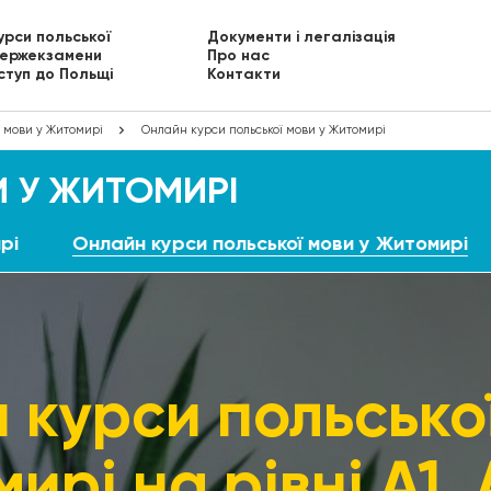
урси польської
Документи і легалізація
ержекзамени
Про нас
ступ до Польщі
Контакти
ї мови у Житомирі
Онлайн курси польської мови у Житомирі
 У ЖИТОМИРІ
рі
Онлайн курси польської мови у Житомирі
 курси польської
ирі на рівні А1, А