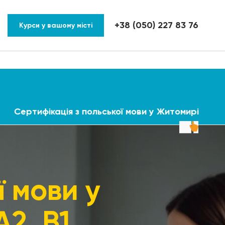
+38 (050) 227 83 76
Курси у вашому місті
Сертифікація з польської мови у Житомирі
 мови у
2, В1,