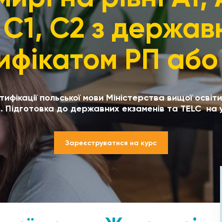
 С1, С2 з держа
ифікатом РП або
ифікації польської мови Міністерства вищої освіт
 Підготовка до державних екзаменів та TELC на ус
Зареєструватися на курс