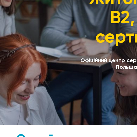
В2,
серт
Офіційний центр серт
Польща.