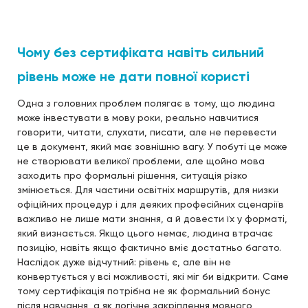
Чому без сертифіката навіть сильний
рівень може не дати повної користі
Одна з головних проблем полягає в тому, що людина
може інвестувати в мову роки, реально навчитися
говорити, читати, слухати, писати, але не перевести
це в документ, який має зовнішню вагу. У побуті це може
не створювати великої проблеми, але щойно мова
заходить про формальні рішення, ситуація різко
змінюється. Для частини освітніх маршрутів, для низки
офіційних процедур і для деяких професійних сценаріїв
важливо не лише мати знання, а й довести їх у форматі,
який визнається. Якщо цього немає, людина втрачає
позицію, навіть якщо фактично вміє достатньо багато.
Наслідок дуже відчутний: рівень є, але він не
конвертується у всі можливості, які міг би відкрити. Саме
тому сертифікація потрібна не як формальний бонус
після навчання, а як логічне закріплення мовного