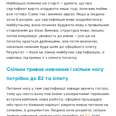
Найбільша помилка на старті — думати, що про
сертифікат варто згадувати лише тоді, коли вже майже
все готово. Саме так і виникає аврал. Якщо ж людина
хоча б розуміє, що сертифікація може знадобитися в
майбутньому, вона починає будувати мову з правильним
ставленням до бази. Вимова, структура мови, письмо,
логіка комунікації, уважність до рівнів — усе це на
початку здається дрібницями, але потім визначає,
наскільки сильним буде шлях до офіційного іспиту.
Результат — база не ламає майбутню сертифікацію, а
навпаки, підтримує її з самого початку.
Скільки триває навчання і скільки часу
потрібно до B2 та іспиту
Питання часу у темі сертифікації завжди звучить гостро,
тому що часто воно пов’язане з конкретними термінами:
вступна кампанія, нова робота, офіційна процедура
або просто бажання нарешті закрити мовне питання не
словами, а документом. Людина хоче розуміти, скільки
триває навчання, скільки часу потрібно до
B2
, коли