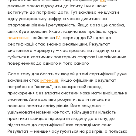
реально можна підходити до іспиту і чи є шанс
встигнути до потрібної дати. Тут важливо не шукати
одну універсальну цифру, а чесно дивитися на
стартовий рівень і регулярність. Якщо база ще слабка,
шлях буде довшим. Якщо людина вже пройшла курс
початківці
і вийшла на
B1
, перехід до B2 і далі до
сертифікації стає значно реальнішим. Результат
системного маршруту — час працює на людину, а не
губиться в хаотичних повторних стартах і нескінченних
поверненнях до одного й того самого.
Саме тому для багатьох людей у темі сертифікації дуже
важливим стає
інтенсив
. Якщо офіційний результат
потрібен не “колись”, а в конкретний період,
прискорення без втрати системи може мати вирішальне
значення. Але важливо розуміти, що інтенсив не
повинен ламати логіку рівнів. Його завдання —
ущільнювати мовний контакт, збільшувати кількість
практики і швидше підводити людину до етапу, де
підготовка до сертифікації вже справді має сенс.
Результат — менше часу губиться на розігрів, а польська