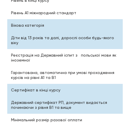
Рівень в кінці курсу
Рівень А1 міжнародний стандарт
Вікова категорія
Діти від 13 років та далі, дорослі особи будь-якого
віку
Реєстрація на Державний іспит з польської мови як
іноземної
Гарантована, автоматична при умові проходження
курсів на рівні А1 та В1
Сертифікат в кінці курсу
Державний сертифікат РП, документ видається
починаючи з рівня В1 та вище
Мінімальний розмір разової оплати