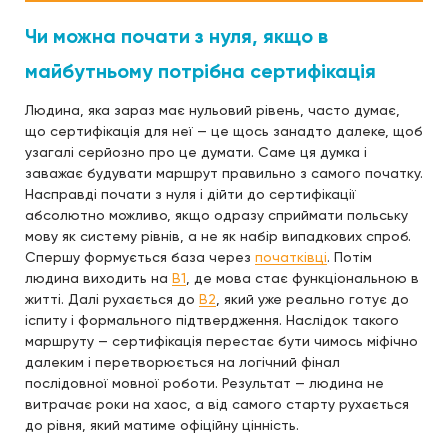
Чи можна почати з нуля, якщо в
майбутньому потрібна сертифікація
Людина, яка зараз має нульовий рівень, часто думає,
що сертифікація для неї — це щось занадто далеке, щоб
узагалі серйозно про це думати. Саме ця думка і
заважає будувати маршрут правильно з самого початку.
Насправді почати з нуля і дійти до сертифікації
абсолютно можливо, якщо одразу сприймати польську
мову як систему рівнів, а не як набір випадкових спроб.
Спершу формується база через
початківці
. Потім
людина виходить на
B1
, де мова стає функціональною в
житті. Далі рухається до
B2
, який уже реально готує до
іспиту і формального підтвердження. Наслідок такого
маршруту — сертифікація перестає бути чимось міфічно
далеким і перетворюється на логічний фінал
послідовної мовної роботи. Результат — людина не
витрачає роки на хаос, а від самого старту рухається
до рівня, який матиме офіційну цінність.