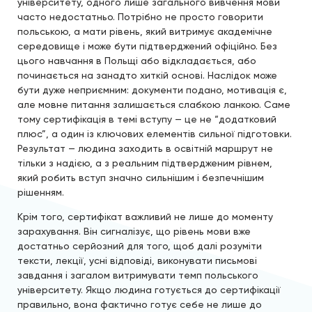
університету, одного лише загального вивчення мови
часто недостатньо. Потрібно не просто говорити
польською, а мати рівень, який витримує академічне
середовище і може бути підтверджений офіційно. Без
цього навчання в Польщі або відкладається, або
починається на занадто хиткій основі. Наслідок може
бути дуже неприємним: документи подано, мотивація є,
але мовне питання залишається слабкою ланкою. Саме
тому сертифікація в темі вступу — це не “додатковий
плюс”, а один із ключових елементів сильної підготовки.
Результат — людина заходить в освітній маршрут не
тільки з надією, а з реальним підтвердженим рівнем,
який робить вступ значно сильнішим і безпечнішим
рішенням.
Крім того, сертифікат важливий не лише до моменту
зарахування. Він сигналізує, що рівень мови вже
достатньо серйозний для того, щоб далі розуміти
тексти, лекції, усні відповіді, виконувати письмові
завдання і загалом витримувати темп польського
університету. Якщо людина готується до сертифікації
правильно, вона фактично готує себе не лише до