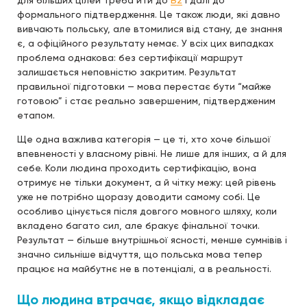
для більших цілей треба йти до
B2
і далі до
формального підтвердження. Це також люди, які давно
вивчають польську, але втомилися від стану, де знання
є, а офіційного результату немає. У всіх цих випадках
проблема однакова: без сертифікації маршрут
залишається неповністю закритим. Результат
правильної підготовки — мова перестає бути “майже
готовою” і стає реально завершеним, підтвердженим
етапом.
Ще одна важлива категорія — це ті, хто хоче більшої
впевненості у власному рівні. Не лише для інших, а й для
себе. Коли людина проходить сертифікацію, вона
отримує не тільки документ, а й чітку межу: цей рівень
уже не потрібно щоразу доводити самому собі. Це
особливо цінується після довгого мовного шляху, коли
вкладено багато сил, але бракує фінальної точки.
Результат — більше внутрішньої ясності, менше сумнівів і
значно сильніше відчуття, що польська мова тепер
працює на майбутнє не в потенціалі, а в реальності.
Що людина втрачає, якщо відкладає