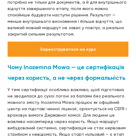
потрібна не тільки для документів, а й для внутрішнього
відчуття завершеного етапу, після якого можна
спокійніше будувати наступні рішення. Результат —
менше внутрішнього виснаження і більше відчуття, що
великий мовний маршрут не завис у повітрі, а реально
закритий сильним результатом.
Зареєструватися на курс
Чому Inozemna Mowa — це сертифікація
через користь, а не через формальність
У темі сертифікації особливо важливо, щоб підготовка
не зводилася до сухої погоні за балами без реального
мовного змісту. Inozemna Mowa працює як офіційний
центр на підставі чинної ліцензії, орієнтується на CEFR і
враховує вимоги Державної комісії. Для людини це
важливо насамперед через користь. Якщо маршрут
вибудований системно, сертифікація не стає нервовим
стрибком у невідомість. Якщо старт нульовий — є етап