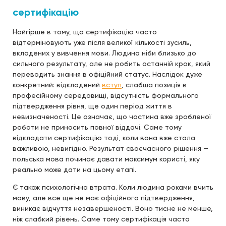
сертифікацію
Найгірше в тому, що сертифікацію часто
відтерміновують уже після великої кількості зусиль,
вкладених у вивчення мови. Людина ніби близько до
сильного результату, але не робить останній крок, який
переводить знання в офіційний статус. Наслідок дуже
конкретний: відкладений
вступ
, слабша позиція в
професійному середовищі, відсутність формального
підтвердження рівня, ще один період життя в
невизначеності. Це означає, що частина вже зробленої
роботи не приносить повної віддачі. Саме тому
відкладати сертифікацію тоді, коли вона вже стала
важливою, невигідно. Результат своєчасного рішення —
польська мова починає давати максимум користі, яку
реально може дати на цьому етапі.
Є також психологічна втрата. Коли людина роками вчить
мову, але все ще не має офіційного підтвердження,
виникає відчуття незавершеності. Воно тисне не менше,
ніж слабкий рівень. Саме тому сертифікація часто