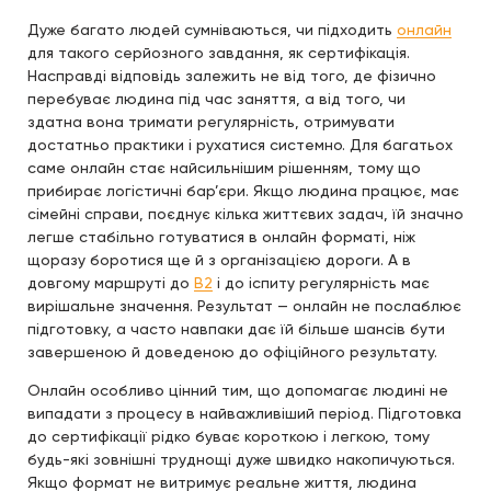
Дуже багато людей сумніваються, чи підходить
онлайн
для такого серйозного завдання, як сертифікація.
Насправді відповідь залежить не від того, де фізично
перебуває людина під час заняття, а від того, чи
здатна вона тримати регулярність, отримувати
достатньо практики і рухатися системно. Для багатьох
саме онлайн стає найсильнішим рішенням, тому що
прибирає логістичні бар’єри. Якщо людина працює, має
сімейні справи, поєднує кілька життєвих задач, їй значно
легше стабільно готуватися в онлайн форматі, ніж
щоразу боротися ще й з організацією дороги. А в
довгому маршруті до
B2
і до іспиту регулярність має
вирішальне значення. Результат — онлайн не послаблює
підготовку, а часто навпаки дає їй більше шансів бути
завершеною й доведеною до офіційного результату.
Онлайн особливо цінний тим, що допомагає людині не
випадати з процесу в найважливіший період. Підготовка
до сертифікації рідко буває короткою і легкою, тому
будь-які зовнішні труднощі дуже швидко накопичуються.
Якщо формат не витримує реальне життя, людина