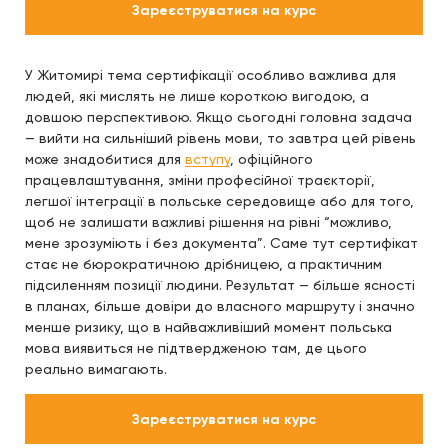
Зареєструватися на курс
У Житомирі тема сертифікації особливо важлива для
людей, які мислять не лише короткою вигодою, а
довшою перспективою. Якщо сьогодні головна задача
— вийти на сильніший рівень мови, то завтра цей рівень
може знадобитися для
вступу
, офіційного
працевлаштування, зміни професійної траєкторії,
легшої інтеграції в польське середовище або для того,
щоб не залишати важливі рішення на рівні “можливо,
мене зрозуміють і без документа”. Саме тут сертифікат
стає не бюрократичною дрібницею, а практичним
підсиленням позиції людини. Результат — більше ясності
в планах, більше довіри до власного маршруту і значно
менше ризику, що в найважливіший момент польська
мова виявиться не підтвердженою там, де цього
реально вимагають.
Зареєструватися на курс