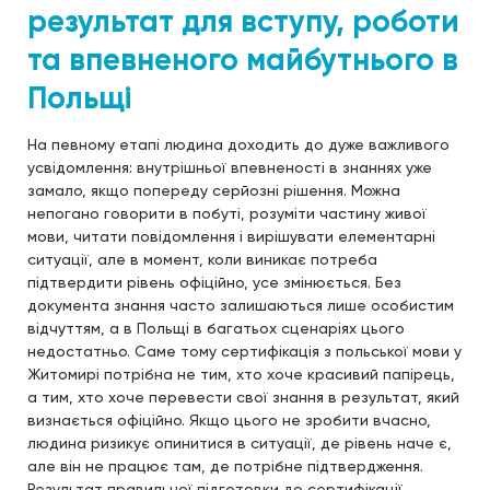
результат для вступу, роботи
та впевненого майбутнього в
Польщі
На певному етапі людина доходить до дуже важливого
усвідомлення: внутрішньої впевненості в знаннях уже
замало, якщо попереду серйозні рішення. Можна
непогано говорити в побуті, розуміти частину живої
мови, читати повідомлення і вирішувати елементарні
ситуації, але в момент, коли виникає потреба
підтвердити рівень офіційно, усе змінюється. Без
документа знання часто залишаються лише особистим
відчуттям, а в Польщі в багатьох сценаріях цього
недостатньо. Саме тому сертифікація з польської мови у
Житомирі потрібна не тим, хто хоче красивий папірець,
а тим, хто хоче перевести свої знання в результат, який
визнається офіційно. Якщо цього не зробити вчасно,
людина ризикує опинитися в ситуації, де рівень наче є,
але він не працює там, де потрібне підтвердження.
Результат правильної підготовки до сертифікації