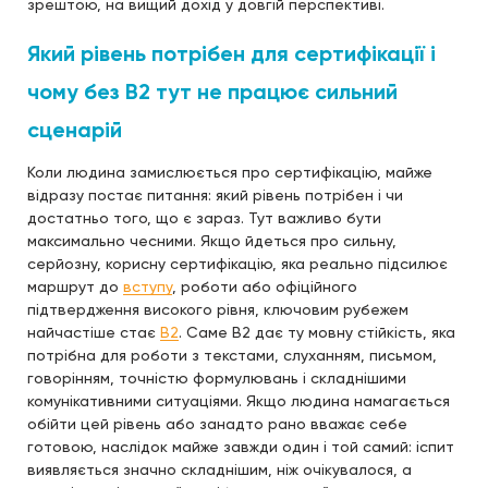
зрештою, на вищий дохід у довгій перспективі.
Який рівень потрібен для сертифікації і
чому без B2 тут не працює сильний
сценарій
Коли людина замислюється про сертифікацію, майже
відразу постає питання: який рівень потрібен і чи
достатньо того, що є зараз. Тут важливо бути
максимально чесними. Якщо йдеться про сильну,
серйозну, корисну сертифікацію, яка реально підсилює
маршрут до
вступу
, роботи або офіційного
підтвердження високого рівня, ключовим рубежем
найчастіше стає
B2
. Саме B2 дає ту мовну стійкість, яка
потрібна для роботи з текстами, слуханням, письмом,
говорінням, точністю формулювань і складнішими
комунікативними ситуаціями. Якщо людина намагається
обійти цей рівень або занадто рано вважає себе
готовою, наслідок майже завжди один і той самий: іспит
виявляється значно складнішим, ніж очікувалося, а