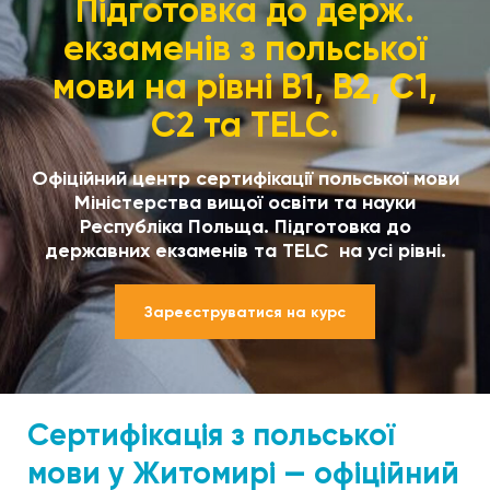
Підготовка до держ.
екзаменів з польської
мови на рівні В1, В2, С1,
С2 та TELC.
Офіційний центр сертифікації польської мови
Міністерства вищої освіти та науки
Республіка Польща. Підготовка до
державних екзаменів та TELC на усі рівні.
Зареєструватися на курс
Сертифікація з польської
мови у Житомирі — офіційний