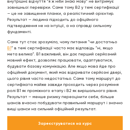
внутрішнє відчуття “я ж ніби знаю мову” не витримує
зовнішньої перевірки. Саме тому B2 у темі сертифікації
— це не завищення планки, а реалістичний орієнтир.
Результат — людина підходить до офіційного
підтвердження не на інтуїції, а на справді сильному
фундаменті.
Саме тут стає зрозуміло, чому питання “чи достатньо
B1
” в темі сертифікації часто має відповідь “ні, якщо
мета велика”. B1 важливий, він дає перший серйозний
мовний ефект, дозволяє працювати, адаптуватися,
будувати базову комунікацію. Але якщо мова йде про
офіційний документ, який має відкривати серйозні двері,
цього рівня часто недостатньо. Саме тому маршрут до
сертифіката майже завжди проходить через розуміння
ролі B1 як проміжного етапу і B2 як вирішального рівня.
Результат — менше ризику переоцінити себе, більше
шансів вчасно побудувати правильний маршрут і значно
вищі шанси на сильний офіційний результат.
Зареєструватися на курс