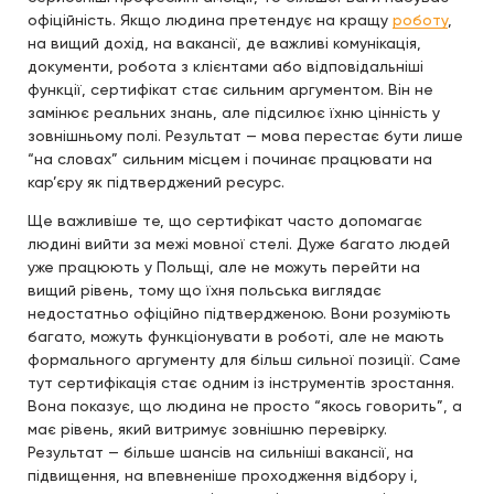
офіційність. Якщо людина претендує на кращу
роботу
,
на вищий дохід, на вакансії, де важливі комунікація,
документи, робота з клієнтами або відповідальніші
функції, сертифікат стає сильним аргументом. Він не
замінює реальних знань, але підсилює їхню цінність у
зовнішньому полі. Результат — мова перестає бути лише
“на словах” сильним місцем і починає працювати на
кар’єру як підтверджений ресурс.
Ще важливіше те, що сертифікат часто допомагає
людині вийти за межі мовної стелі. Дуже багато людей
уже працюють у Польщі, але не можуть перейти на
вищий рівень, тому що їхня польська виглядає
недостатньо офіційно підтвердженою. Вони розуміють
багато, можуть функціонувати в роботі, але не мають
формального аргументу для більш сильної позиції. Саме
тут сертифікація стає одним із інструментів зростання.
Вона показує, що людина не просто “якось говорить”, а
має рівень, який витримує зовнішню перевірку.
Результат — більше шансів на сильніші вакансії, на
підвищення, на впевненіше проходження відбору і,