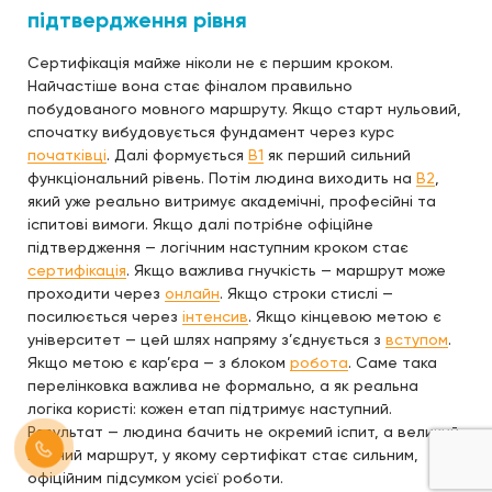
підтвердження рівня
Сертифікація майже ніколи не є першим кроком.
Найчастіше вона стає фіналом правильно
побудованого мовного маршруту. Якщо старт нульовий,
спочатку вибудовується фундамент через курс
початківці
. Далі формується
B1
як перший сильний
функціональний рівень. Потім людина виходить на
B2
,
який уже реально витримує академічні, професійні та
іспитові вимоги. Якщо далі потрібне офіційне
підтвердження — логічним наступним кроком стає
сертифікація
. Якщо важлива гнучкість — маршрут може
проходити через
онлайн
. Якщо строки стислі —
посилюється через
інтенсив
. Якщо кінцевою метою є
університет — цей шлях напряму з’єднується з
вступом
.
Якщо метою є кар’єра — з блоком
робота
. Саме така
перелінковка важлива не формально, а як реальна
логіка користі: кожен етап підтримує наступний.
Результат — людина бачить не окремий іспит, а великий
мовний маршрут, у якому сертифікат стає сильним,
офіційним підсумком усієї роботи.