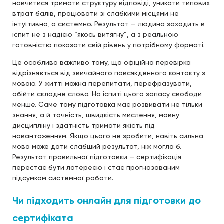
навчитися тримати структуру відповіді, уникати типових
втрат балів, працювати зі слабкими місцями не
інтуїтивно, а системно. Результат — людина заходить в
іспит не з надією “якось витягну”, а з реальною
готовністю показати свій рівень у потрібному форматі.
Це особливо важливо тому, що офіційна перевірка
відрізняється від звичайного повсякденного контакту з
мовою. У житті можна перепитати, перефразувати,
обійти складне слово. На іспиті цього запасу свободи
менше. Саме тому підготовка має розвивати не тільки
знання, а й точність, швидкість мислення, мовну
дисципліну і здатність тримати якість під
навантаженням. Якщо цього не зробити, навіть сильна
мова може дати слабший результат, ніж могла б.
Результат правильної підготовки — сертифікація
перестає бути лотереєю і стає прогнозованим
підсумком системної роботи.
Чи підходить онлайн для підготовки до
сертифіката