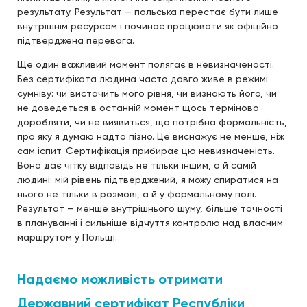
результату. Результат — польська перестає бути лише
внутрішнім ресурсом і починає працювати як офіційно
підтверджена перевага.
Ще один важливий момент полягає в невизначеності.
Без сертифіката людина часто довго живе в режимі
сумніву: чи вистачить мого рівня, чи визнають його, чи
не доведеться в останній момент щось терміново
доробляти, чи не виявиться, що потрібна формальність,
про яку я думаю надто пізно. Це виснажує не менше, ніж
сам іспит. Сертифікація прибирає цю невизначеність.
Вона дає чітку відповідь не тільки іншим, а й самій
людині: мій рівень підтверджений, я можу спиратися на
нього не тільки в розмові, а й у формальному полі.
Результат — менше внутрішнього шуму, більше точності
в плануванні і сильніше відчуття контролю над власним
маршрутом у Польщі.
Надаємо можливість отримати
Державний сертифікат Республіки