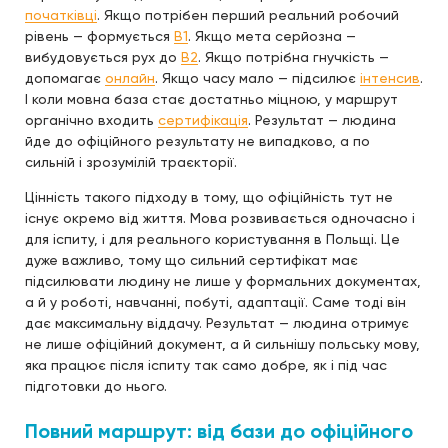
початківці
. Якщо потрібен перший реальний робочий
рівень — формується
B1
. Якщо мета серйозна —
вибудовується рух до
B2
. Якщо потрібна гнучкість —
допомагає
онлайн
. Якщо часу мало — підсилює
інтенсив
.
І коли мовна база стає достатньо міцною, у маршрут
органічно входить
сертифікація
. Результат — людина
йде до офіційного результату не випадково, а по
сильній і зрозумілій траєкторії.
Цінність такого підходу в тому, що офіційність тут не
існує окремо від життя. Мова розвивається одночасно і
для іспиту, і для реального користування в Польщі. Це
дуже важливо, тому що сильний сертифікат має
підсилювати людину не лише у формальних документах,
а й у роботі, навчанні, побуті, адаптації. Саме тоді він
дає максимальну віддачу. Результат — людина отримує
не лише офіційний документ, а й сильнішу польську мову,
яка працює після іспиту так само добре, як і під час
підготовки до нього.
Повний маршрут: від бази до офіційного