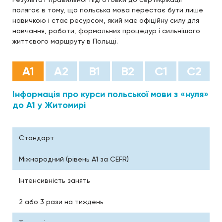
полягає в тому, що польська мова перестає бути лише
навичкою і стає ресурсом, який має офіційну силу для
навчання, роботи, формальних процедур і сильнішого
життєвого маршруту в Польщі.
А1
А2
B1
B2
С1
С2
Інформація про курси польської мови з «нуля»
до А1 у Житомирі
Стандарт
Міжнародний (рівень A1 за CEFR)
Інтенсивність занять
2 або 3 рази на тиждень