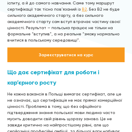
іспиту, а й до самого навчання. Саме тому маршрут
сертифікації так тісно пов’язаний із
B2
. Без B2 не буде
сильного академічного старту, а без сильного
академічного старту сам вступ втрачає частину своєї
цінності. Результат — польська працює не тільки на
формальне “вступив”, а на реальне “зможу нормально
вчитися в польському середовищі”.
Зареєструватися на курс
Що дає сертифікат для роботи і
кар’єрного росту
Не кожна вакансія в Польщі вимагає сертифікат, але це
не означає, що сертифікація не має прямої комерційної
цінності. Проблема в тому, що без офіційного
підтвердження знання польської мови людина часто
мусить доводити свій рівень щоразу заново. Це не
завжди критично на найпростішому рівні, але що
серйозніші професійні амбіції, то більшої ваги набуває