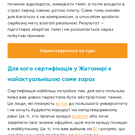
починає відкладати, знижувати темп, а потім входити в
стрес перед самою датою іспиту. Саме тому онлайн
для багатьох є не компромісом, а способом зробити
серйозну мету взагалі реальною. Результат —
підготовка зберігає темп і не розсипається через
побутові причини.
Зареєструватися на курс
Для кого сертифікація у Житомирі є
найактуальнішою саме зараз
Сертифікація найбільш потрібна тим, для кого польська
мова вже давно перестала бути абстрактною темою.
Це люди, які планують
вступ
до польського університету
і не хочуть будувати маршрут на непідтвердженому
рівні. Це ті, хто прагне кращої
роботи
або хоче
закріпити свої знання офіційно, щоб мати кращу позицію
в майбутньому. Це ті, хто вже вийшов на
B1
і розуміє, що