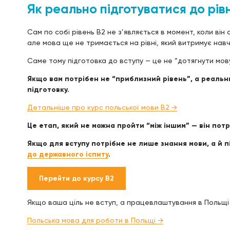
Як реально підготуватися до рів
Сам по собі рівень B2 не з’являється в момент, коли він
але мова ще не тримається на рівні, який витримує навч
Саме тому підготовка до вступу — це не “дотягнути мов
Якщо вам потрібен не “приблизний рівень”, а реальни
підготовку.
Детальніше про курс польської мови B2 →
Це етап, який не можна пройти “між іншим” — він пот
Якщо для вступу потрібне не лише знання мови, а й 
до державного іспиту
.
Перейти до курсу B2
Якщо ваша ціль не вступ, а працевлаштування в Польщі 
Польська мова для роботи в Польщі →