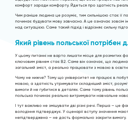
комфорт заради комфорту. Йдеться про здатність реал
Чим раніше людина це розуміє, тим сильнішою стає її п
починає будувати мову завчасно. А це означає зовсім і
над ситуацією. Саме такий підхід і відрізняє сильну підг
Який рівень польської потрібен д
У цьому питанні не варто лишати місце для розмитих 
ключовим рівнем стає B2. Саме він означає, що людина
загальний зміст, а реально працювати з мовою в освіт
Чому не нижче? Тому що університет не працює в побут
мовою, а здатність утримувати складніший зміст, розуміт
вимоги й не губитися в деталях. Саме тому рівень польсь
польська починає реально витримувати навчальне нава
І тут важливо не змішувати дві різні речі. Перша — це 
володіння підтверджує. У сценарії вступу значення маю
непідтверджена — не дасть формально закрити вимогу.