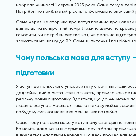
набрало чинності 1 серпня 2025 року. Саме тому в темі
Потрібен не приблизний рівень, а формально значущий 
Саме через це сторінка про вступ повинна працювати не
відповідь на конкретний намір. Людина шукає не красиву
говорити, чи потрібен сертифікат, чи реально підготува
зламатися на шляху до B2. Саме ці питання і потрібно за
Чому польська мова для вступу 
підготовки
У вступі до польського університету є речі, які люди з
дедлайни, вибір міста, спеціальність, правила конкретн
реальну мовну підготовку. Здається, що до неї можна по
людина вступає. Наслідок такого підходу майже завжди о
побудову сильної мови вже менше, ніж потрібно.
Саме тому польська мова у вступному сценарії не повинн
Бо навіть якщо всі інші формальні речі зібрані правильн
відбудеться настільки нервово, що весь процес навчанн