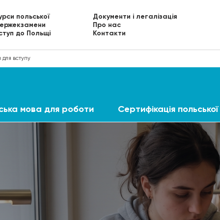
урси польської
Документи і легалізація
ержекзамени
Про нас
ступ до Польщі
Контакти
 для вступу
ська мова для роботи
Сертифікація польської