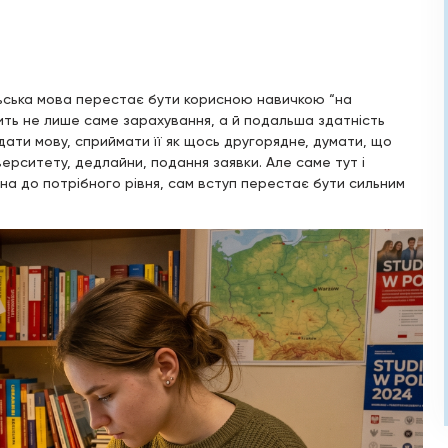
льська мова перестає бути корисною навичкою “на
жить не лише саме зарахування, а й подальша здатність
ати мову, сприймати її як щось другорядне, думати, що
верситету, дедлайни, подання заявки. Але саме тут і
на до потрібного рівня, сам вступ перестає бути сильним