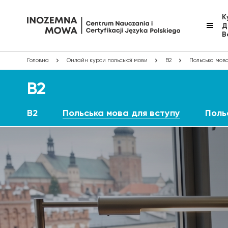
К
Д
В
Головна
Онлайн курси польської мови
B2
Польська мова
B2
B2
Польська мова для вступу
Поль