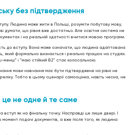
ську без підтвердження
тупу. Людина може жити в Польщі, розуміти побутову мову,
аві думати, що рівня вже достатньо. Але освітня система не
кументах і на реальній здатності вчитися мовою програми.
сть до вступу. Вона може означати, що людина адаптована
ь, який формально визнається і реально працює на студіях.
-менш” і “маю стійкий B2” стає колосальною.
ання мови навчання має бути підтверджене на рівні не
ліку. Тобто в цьому сценарії самооцінка, навіть чесна, не
 це не одне й те саме
вступ як на фінальну точку. Насправді це лише двері. І
момент подачі документів, а вже після того, як людина