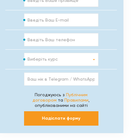
E-
mail
Телефон
Курс
Виберіть курс
Ваш
нік
в
Telegram
Погоджуюсь з
Публічним
/
договором
та
Правилами
,
WhatsApp
опублікованими на сайті
/
Viber
Надіслати форму