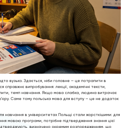
дто вузько. Здається, ніби головне — це потрапити в
я справжнє випробування: лекції, академічні тексти,
спити, темп навчання. Якщо мова слабка, людина витрачає
р’єру. Саме тому польська мова для вступу — це не додаток
ля навчання в університетах Польщі стали жорсткішими: для
ання мовою програми, потрібне підтвердження знання цієї
це підтверджують, визначено окремим розпорядженням, що