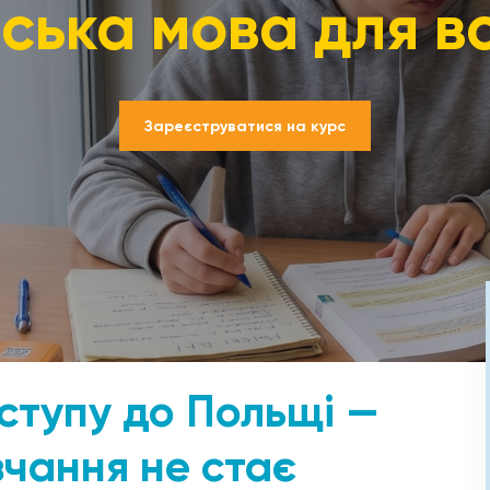
ська мова для в
Зареєструватися на курс
ступу до Польщі —
вчання не стає