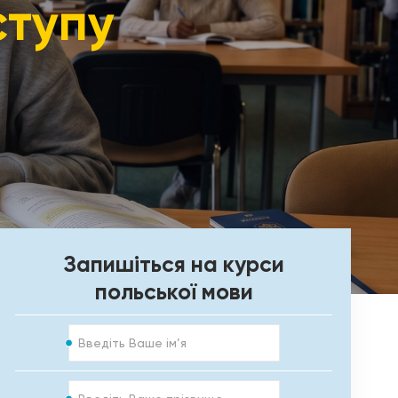
ступу
Запишіться на курси
польської мови
Ім’я
Прізвище