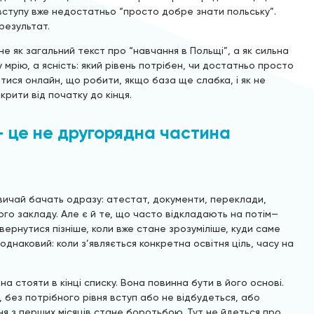
 вступу вже недостатньо “просто добре знати польську”.
результат.
 як загальний текст про “навчання в Польщі”, а як сильна
 мрію, а ясність: який рівень потрібен, чи достатньо просто
тися онлайн, що робити, якщо база ще слабка, і як не
крити від початку до кінця.
— це не другорядна частина
азвичай бачать одразу: атестат, документи, переклади,
ого закладу. Але є й те, що часто відкладають на потім—
вернутися пізніше, коли вже стане зрозуміліше, куди саме
днаковий: коли з’являється конкретна освітня ціль, часу на
а стояти в кінці списку. Вона повинна бути в його основі.
о, без потрібного рівня вступ або не відбудеться, або
я з перших місяців стане боротьбою. Тут не йдеться про