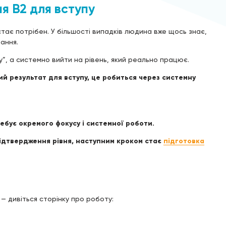
ня B2 для вступу
 стає потрібен. У більшості випадків людина вже щось знає,
ання.
у”, а системно вийти на рівень, який реально працює.
й результат для вступу, це робиться через системну
ребує окремого фокусу і системної роботи.
підтвердження рівня, наступним кроком стає
підготовка
— дивіться сторінку про роботу: