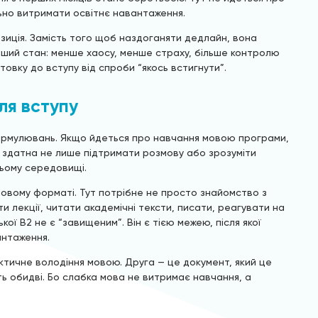
ьно витримати освітнє навантаження.
озиція. Замість того щоб наздоганяти дедлайн, вона
нший стан: менше хаосу, менше страху, більше контролю
отовку до вступу від спроби “якось встигнути”.
ля вступу
формулювань. Якщо йдеться про навчання мовою програми,
 здатна не лише підтримати розмову або зрозуміти
ньому середовищі.
овому форматі. Тут потрібне не просто знайомство з
и лекції, читати академічні тексти, писати, реагувати на
кої B2 не є “завищеним”. Він є тією межею, після якої
нтаження.
фактичне володіння мовою. Друга — це документ, який це
ть обидві. Бо слабка мова не витримає навчання, а