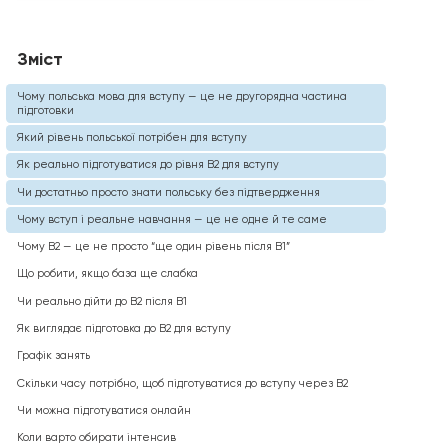
Зміст
Чому польська мова для вступу — це не другорядна частина
підготовки
Який рівень польської потрібен для вступу
Як реально підготуватися до рівня B2 для вступу
Чи достатньо просто знати польську без підтвердження
Чому вступ і реальне навчання — це не одне й те саме
Чому B2 — це не просто “ще один рівень після B1”
Що робити, якщо база ще слабка
Чи реально дійти до B2 після B1
Як виглядає підготовка до B2 для вступу
Графік занять
Скільки часу потрібно, щоб підготуватися до вступу через B2
Чи можна підготуватися онлайн
Коли варто обирати інтенсив