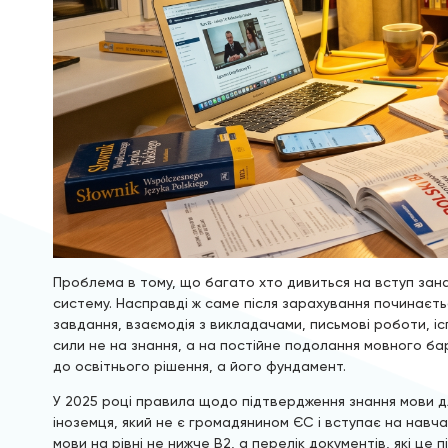
Проблема в тому, що багато хто дивиться на вступ зана
систему. Насправді ж саме після зарахування починаєтьс
завдання, взаємодія з викладачами, письмові роботи, і
сили не на знання, а на постійне подолання мовного ба
до освітнього рішення, а його фундамент.
У 2025 році правила щодо підтвердження знання мови д
іноземця, який не є громадянином ЄС і вступає на навч
мови на рівні не нижче B2, а перелік документів, які 