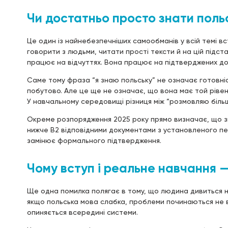
Чи достатньо просто знати поль
Це один із найнебезпечніших самообманів у всій темі вс
говорити з людьми, читати прості тексти й на цій підст
працює на відчуттях. Вона працює на підтверджених до
Саме тому фраза “я знаю польську” не означає готовні
побутово. Але це ще не означає, що вона має той рівен
У навчальному середовищі різниця між “розмовляю більш
Окреме розпорядження 2025 року прямо визначає, що зн
нижче B2 відповідними документами з установленого пере
замінює формального підтвердження.
Чому вступ і реальне навчання —
Ще одна помилка полягає в тому, що людина дивиться на 
якщо польська мова слабка, проблеми починаються не в 
опиняється всередині системи.