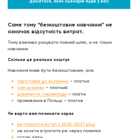
Дізнатися, який сценарій буде у вас
Саме тому “безкоштовне навчання” не
означає відсутність витрат.
Тому важливо рахувати повний шлях, а не тільки
навчання.
Скільки це реально коштує
Навчання може бути безкоштовним, але:
підготовка до екзамену
— платна
сам екзамен
— платний
документи і переклади
— платні
проживання в Польщі — платне
Чи варто вам починати зараз
ви плануєте вступ у 2026–2027 році
не хочете втратити рік через помилки
готові діяти