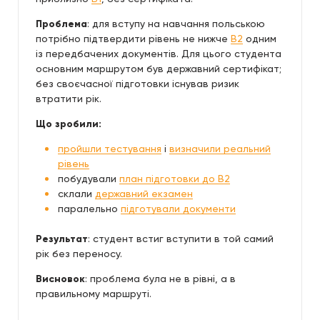
Проблема
: для вступу на навчання польською
потрібно підтвердити рівень не нижче
B2
одним
із передбачених документів. Для цього студента
основним маршрутом був державний сертифікат;
без своєчасної підготовки існував ризик
втратити рік.
Що зробили:
пройшли тестування
і
визначили реальний
рівень
побудували
план підготовки до B2
склали
державний екзамен
паралельно
підготували документи
Результат
: студент встиг вступити в той самий
рік без переносу.
Висновок
: проблема була не в рівні, а в
правильному маршруті.