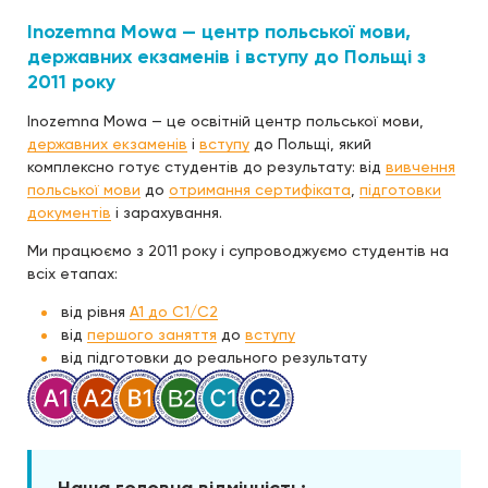
Inozemna Mowa — центр польської мови,
державних екзаменів і вступу до Польщі з
2011 року
Inozemna Mowa — це освітній центр польської мови,
державних екзаменів
і
вступу
до Польщі, який
комплексно готує студентів до результату: від
вивчення
польської мови
до
отримання сертифіката
,
підготовки
документів
і зарахування.
Ми працюємо з 2011 року і супроводжуємо студентів на
всіх етапах:
від рівня
A1 до C1/C2
від
першого заняття
до
вступу
від підготовки до реального результату