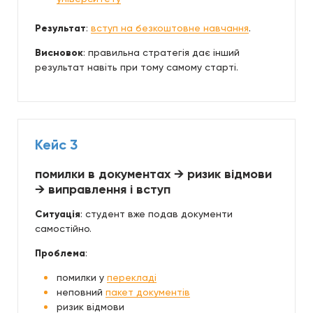
Результат
:
вступ на безкоштовне навчання
.
Висновок
: правильна стратегія дає інший
результат навіть при тому самому старті.
Кейс 3
помилки в документах → ризик відмови
→ виправлення і вступ
Ситуація
: студент вже подав документи
самостійно.
Проблема
:
помилки у
перекладі
неповний
пакет документів
ризик відмови