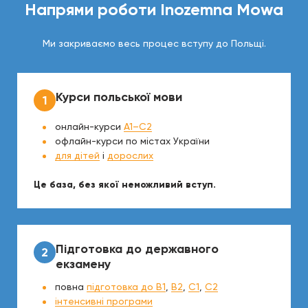
Напрями роботи Inozemna Mowa
Ми закриваємо весь процес вступу до Польщі.
Курси польської мови
онлайн-курси
A1–C2
офлайн-курси по містах України
для дітей
і
дорослих
Це база, без якої неможливий вступ.
Підготовка до державного
екзамену
повна
підготовка до B1
,
B2
,
C1
,
C2
інтенсивні програми