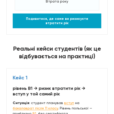
Втрата року
Подивитися, де саме ви ризикуєте
втратити рік
Реальні кейси студентів (як це
відбувається на практиці)
Кейс 1
рівень B1 → ризик втратити рік →
вступ у той самий рік
Ситуація
: студент планував
вступ
на
бакалаврат після 11 класу
. Рівень польської —
приблизно
B1
, без сертифіката.