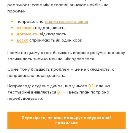
реальності саме між етапами виникає найбільше
проблем.
неправильна
оцінка мовного рівня
екзамен
недооцінюють
документи
відкладають
вступ
сприймають як один крок
І саме на цьому етапі більшість вперше розуміє, що часу
залишилось значно менше, ніж здавалося.
Саме тому більшість проблем — це не складність, а
неправильна послідовність.
Наприклад: студент думає, що у нього
B2
, але на
тестуванні виявляється
B1
— і весь план потрібно
перебудовувати.
Перевірити, чи ваш маршрут побудований
правильно