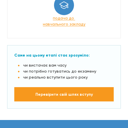
подача до
навчального закладу
Саме на цьому етапі стає зрозуміло:
чи вистачає вам часу
чи потрібно готуватись до екзамену
чи реально вступити цього року
Перевірити свій шлях вступу