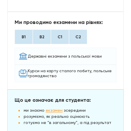
Ми проводимо екзамени на рівнях:
B1
B2
C1
C2
Державні екзамени з польської мови
Курси на карту сталого побиту, польське
громадянство
Що це означає для студента:
ми знаємо
екзамен
зсередини
розуміємо, як реально оцінюють
готуємо не “в загальному”, а під результат