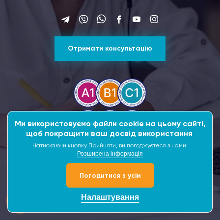
Отримати консультацію
Ми використовуємо файли cookie на цьому сайті,
щоб покращити ваш досвід використання
Натискаючи кнопку Прийняти, ви погоджуєтеся з нами.
Розширена інформація
Рейтинг Google
4.9
128 відгуків
Погодитися з усім
Withdraw consent
Налаштування
© 2026 Офіційний центр сертифікації польської мови