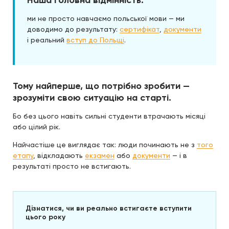
Наша головна відмінність:
ми не просто навчаємо польської мови — ми
доводимо до результату:
сертифікат
,
документи
і реальний
вступ до Польщі
.
Тому найперше, що потрібно зробити —
зрозуміти свою ситуацію на старті.
Бо без цього навіть сильні студенти втрачають місяці
або цілий рік.
Найчастіше це виглядає так: люди починають не з
того
етапу
, відкладають
екзамен
або
документи
— і в
результаті просто не встигають.
Дізнатися, чи ви реально встигаєте вступити
цього року