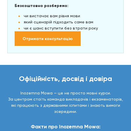
Безкоштовно розберемо:
чи вистачає вам рівня мови
який сценарій підходить саме вам
чи є шанс вступити без втрати року
Отримати консультацію
Офіційність, досвід і довіра
Inozemna Mowa — це не просто мовні курси.
За центром стоїть команда викладачів і екзаменаторів,
які працюють з державними іспитами і знають вимоги
зсередини.
Факти про Inozemna Mowa: