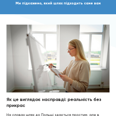
Ми підкажемо, який шлях підходить саме вам
Як це виглядає насправді: реальність без
прикрас
На словах шлях до Польщі здається простим, але в