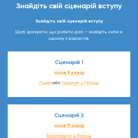
Знайдіть свій сценарій вступу
Знайдіть свій сценарій вступу
Щоб зрозуміти, що робити далі — знайдіть себе в
одному з варіантів:
Сценарій 1
після 9 класу
Ліцей
або
технікум у Польщі
Сценарій 2
після 11 класу
Бакалаврат у Польщі