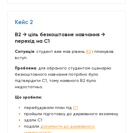
Кейс 2
B2 → ціль безкоштовне навчання →
перехід на C1
Ситуація
: студент вже мав рівень
B2
і планував
вступ.
Проблема
: для обраного студентом сценарію
безкоштовного навчання потрібно було
підтвердити C1, тому наявного B2 було
недостатньо.
Що зробили:
перебудували план під
C1
пройшли підготовку до державного екзамену
здали C1
подали
документи до державного
університету