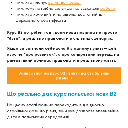
тим, хто планує
вступ до Польщі
тим, кому потрібна сильніша польська для
роботи
тим, хто хоче вийти на рівень, достатній для
державного сертифіката
Курс B2 потрібен тоді, коли мова повинна не просто
“бути”, а реально працювати в сильних сценаріях.
Якщо ви впізнали себе хоча б в одному пункті — цей
курс не “про розвиток”, а про конкретний перехід на
рівень, який починає працювати в реальному житті.
Записатися на курс B2 і вийти на стабільний
рівень →
Що реально дає курс польської мови B2
На цьому етапі людина переходить від відносно
стабільної бази до рівня, який уже дозволяє впевненіше
діяти в польському середовищі.