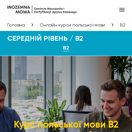
Головна
Онлайн курси польської мови
B2
СЕРЕДНІЙ РІВЕНЬ / B2
B2
Курс польської мови B2