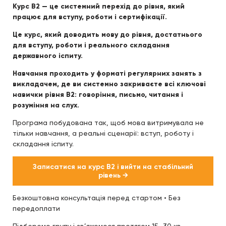
Курс B2 — це системний перехід до рівня, який
працює для вступу, роботи і сертифікації.
Це курс, який доводить мову до рівня, достатнього
для вступу, роботи і реального складання
державного іспиту.
Навчання проходить у форматі регулярних занять з
викладачем, де ви системно закриваєте всі ключові
навички рівня B2: говоріння, письмо, читання і
розуміння на слух.
Програма побудована так, щоб мова витримувала не
тільки навчання, а реальні сценарії: вступ, роботу і
складання іспиту.
Записатися на курс B2 і вийти на стабільний
рівень →
Безкоштовна консультація перед стартом • Без
передоплати