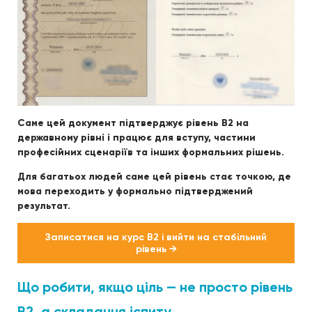
Саме цей документ підтверджує рівень B2 на
державному рівні і працює для вступу, частини
професійних сценаріїв та інших формальних рішень.
Для багатьох людей саме цей рівень стає точкою, де
мова переходить у формально підтверджений
результат.
Записатися на курс B2 і вийти на стабільний
рівень →
Що робити, якщо ціль — не просто рівень
B2, а складання іспиту