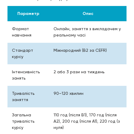
Параметр
Опис
Формат
Онлайн, заняття з викладачем у
навчання
реальному часі
Стандарт
Міжнародний (B2 за CEFR)
курсу
Інтенсивність
2 або 3 рази на тиждень
занять
Тривалість
90–120 хвилин
заняття
Загальна
110 год (після B1), 170 год (після
тривалість
A2), 200 год (після A1), 220 год (з
курсу
нуля)