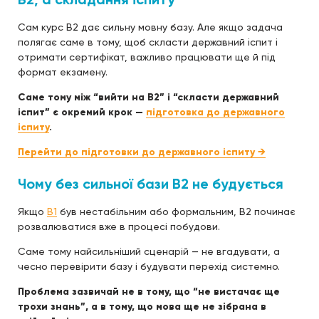
Сам курс B2 дає сильну мовну базу. Але якщо задача
полягає саме в тому, щоб скласти державний іспит і
отримати сертифікат, важливо працювати ще й під
формат екзамену.
Саме тому між “вийти на B2” і “скласти державний
іспит” є окремий крок —
підготовка до державного
іспиту
.
Перейти до підготовки до державного іспиту →
Чому без сильної бази B2 не будується
Якщо
B1
був нестабільним або формальним, B2 починає
розвалюватися вже в процесі побудови.
Саме тому найсильніший сценарій — не вгадувати, а
чесно перевірити базу і будувати перехід системно.
Проблема зазвичай не в тому, що “не вистачає ще
трохи знань”, а в тому, що мова ще не зібрана в