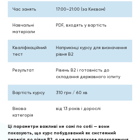
Час занять
17:00–21:00 (за Києвом)
Навчальні
PDF, входять у вартість
матеріали
Кваліфікаційний
Наприкінці курсу для визначення
тест
рівня B2
Результат
Рівень B2 і готовність до
складання державного іспиту
Вартість курсу
310 грн / 60 хв
Вікова
від 13 років і дорослі
категорія
Ці параметри важливі не самі по собі — вони
показують, що курс побудований як системний
перехід до рівня B2, а не як випадкове проходження