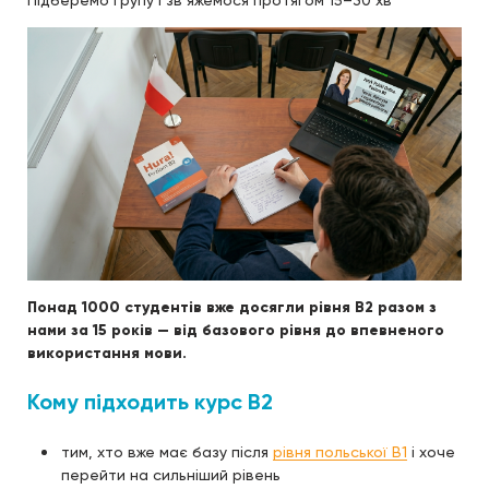
Підберемо групу і зв’яжемося протягом 15–30 хв
Понад 1000 студентів вже досягли рівня B2 разом з
нами за 15 років — від базового рівня до впевненого
використання мови.
Кому підходить курс B2
тим, хто вже має базу після
рівня польської B1
і хоче
перейти на сильніший рівень