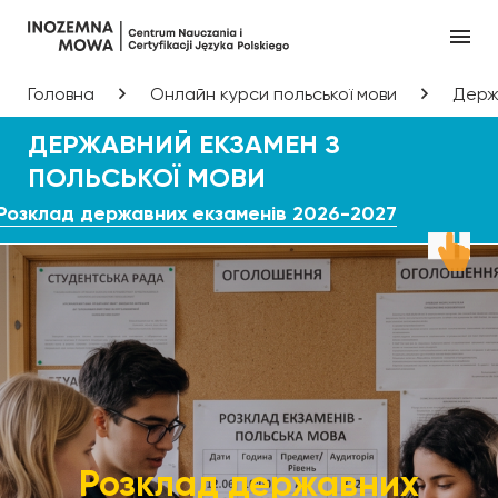
Головна
Онлайн курси польської мови
Держа
ДЕРЖАВНИЙ ЕКЗАМЕН З
ПОЛЬСЬКОЇ МОВИ
Розклад державних екзаменів 2026-2027
Розклад державних