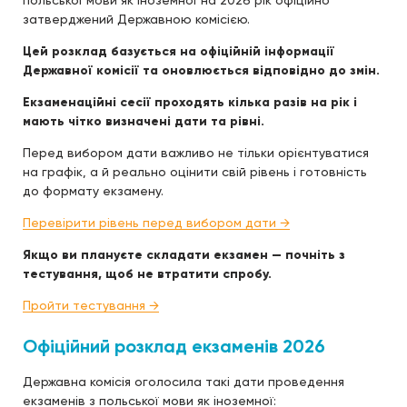
польської мови як іноземної на 2026 рік офіційно
затверджений Державною комісією.
Цей розклад базується на офіційній інформації
Державної комісії та оновлюється відповідно до змін.
Екзаменаційні сесії проходять кілька разів на рік і
мають чітко визначені дати та рівні.
Перед вибором дати важливо не тільки орієнтуватися
на графік, а й реально оцінити свій рівень і готовність
до формату екзамену.
Перевірити рівень перед вибором дати →
Якщо ви плануєте складати екзамен — почніть з
тестування, щоб не втратити спробу.
Пройти тестування →
Офіційний розклад екзаменів 2026
Державна комісія оголосила такі дати проведення
екзаменів з польської мови як іноземної: