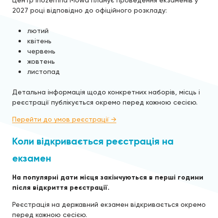
Центр Inozemna Mowa планує проведення екзаменів у
2027 році відповідно до офіційного розкладу:
лютий
квітень
червень
жовтень
листопад
Детальна інформація щодо конкретних наборів, місць і
реєстрації публікується окремо перед кожною сесією.
Перейти до умов реєстрації →
Коли відкривається реєстрація на
екзамен
На популярні дати місця закінчуються в перші години
після відкриття реєстрації.
Реєстрація на державний екзамен відкривається окремо
перед кожною сесією.