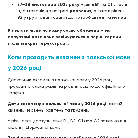
27–28 листопада 2027 року
– рівні
B1 та C1
у групі,
адаптованій до потреб
дорослих
, а також рівень
B2
у групі, адаптованій до потреб
дітей та молоді
.
Кількість місць на кожну сесію обмежена — на
популярні дати вони закінчуються в перші години
після відкриття реєстрації.
Коли проходить екзамен з польської мови
у 2026 році
Державний екзамен з польської мови у 2026 році
проходить кілька разів на рік відповідно до офіційного
графіка.
Дати екзамену з польської мови у 2026 році:
лютий,
квітень, червень, жовтень та грудень.
У різні сесії доступні рівні B1, B2, C1 або C2 залежно від
рішення Державної комісії.