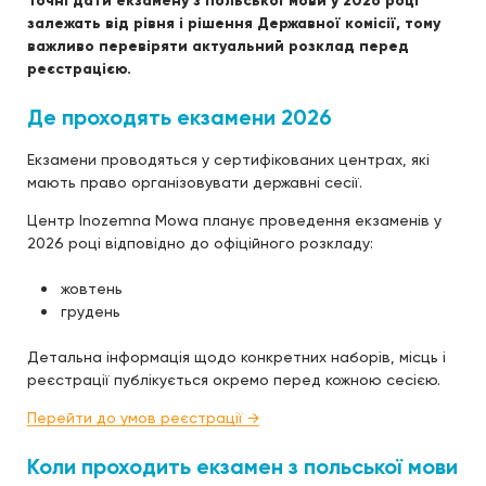
Точні дати екзамену з польської мови у 2026 році
залежать від рівня і рішення Державної комісії, тому
важливо перевіряти актуальний розклад перед
реєстрацією.
Де проходять екзамени 2026
Екзамени проводяться у сертифікованих центрах, які
мають право організовувати державні сесії.
Центр Inozemna Mowa планує проведення екзаменів у
2026 році відповідно до офіційного розкладу:
жовтень
грудень
Детальна інформація щодо конкретних наборів, місць і
реєстрації публікується окремо перед кожною сесією.
Перейти до умов реєстрації →
Коли проходить екзамен з польської мови