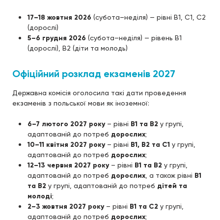
17–18 жовтня 2026
(субота–неділя) — рівні B1, C1, C2
(дорослі)
5–6 грудня 2026
(субота–неділя) — рівень B1
(дорослі), B2 (діти та молодь)
Офіційний розклад екзаменів 2027
Державна комісія оголосила такі дати проведення
екзаменів з польської мови як іноземної:
6–7 лютого 2027 року
– рівні
B1 та B2
у групі,
адаптованій до потреб
дорослих
;
10–11 квітня 2027 року
– рівні
B1, B2 та C1
у групі,
адаптованій до потреб
дорослих
;
12–13 червня 2027 року
– рівні
B1 та B2
у групі,
адаптованій до потреб
дорослих
, а також рівні
B1
та B2
у групі, адаптованій до потреб
дітей та
молоді
;
2–3 жовтня 2027 року
– рівні
B1 та C2
у групі,
адаптованій до потреб
дорослих
;