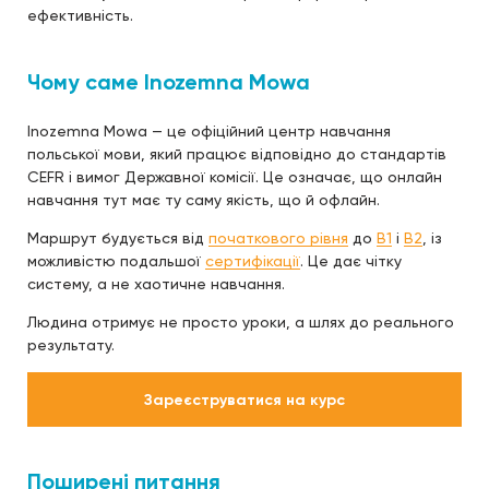
ефективність.
Чому саме Inozemna Mowa
Inozemna Mowa — це офіційний центр навчання
польської мови, який працює відповідно до стандартів
CEFR і вимог Державної комісії. Це означає, що онлайн
навчання тут має ту саму якість, що й офлайн.
Маршрут будується від
початкового рівня
до
B1
і
B2
, із
можливістю подальшої
сертифікації
. Це дає чітку
систему, а не хаотичне навчання.
Людина отримує не просто уроки, а шлях до реального
результату.
Зареєструватися на курс
Поширені питання