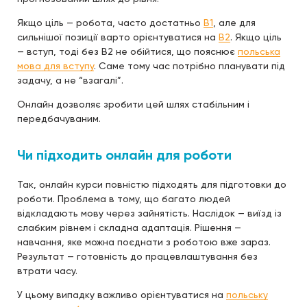
Якщо ціль — робота, часто достатньо
B1
, але для
сильнішої позиції варто орієнтуватися на
B2
. Якщо ціль
— вступ, тоді без B2 не обійтися, що пояснює
польська
мова для вступу
. Саме тому час потрібно планувати під
задачу, а не “взагалі”.
Онлайн дозволяє зробити цей шлях стабільним і
передбачуваним.
Чи підходить онлайн для роботи
Так, онлайн курси повністю підходять для підготовки до
роботи. Проблема в тому, що багато людей
відкладають мову через зайнятість. Наслідок — виїзд із
слабким рівнем і складна адаптація. Рішення —
навчання, яке можна поєднати з роботою вже зараз.
Результат — готовність до працевлаштування без
втрати часу.
У цьому випадку важливо орієнтуватися на
польську