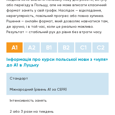
або переїзду в Польщу, але не може вписати класичний
формат занять у свій графік. Наслідок — відкладання,
нерегулярність, повільний прогрес або повна зупинка.
Рішення — онлайн формат, який дозволяє навчатися там,
де зручно, і в той час, коли це реально можливо.
Результат — стабільний рух до рівня без втрати часу.
А1
А2
B1
B2
С1
С2
Інформація про курси польської мови з «нуля»
до А1 в Луцьку
Стандарт
Міжнародний (рівень A1 за CEFR)
Інтенсивність занять
2 або 3 рази на тиждень