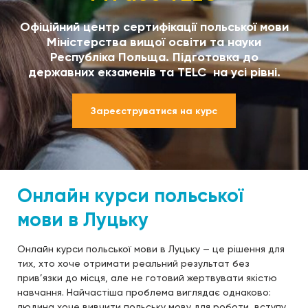
Офіційний центр сертифікації польської мови
Міністерства вищої освіти та науки
Республіка Польща. Підготовка до
державних екзаменів та TELC на усі рівні.
Зареєструватися на курс
Онлайн курси польської
мови в Луцьку
Онлайн курси польської мови в Луцьку — це рішення для
тих, хто хоче отримати реальний результат без
прив’язки до місця, але не готовий жертвувати якістю
навчання. Найчастіша проблема виглядає однаково:
людина хоче вивчити польську мову для роботи, вступу