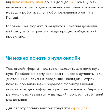
від
початкового рівня
до
B1
і далі до
B2
. Саме ці рівні
визначають, чи людина може використовувати польську
мову для роботи, вступу або повноцінного життя в
Польщі.
Головне — не формат, а результат. І онлайн дозволяє
цей результат отримати, якщо процес побудований
правильно.
Чи можна почати з нуля онлайн
Так, онлайн формат повністю підходить для початку з
нуля. Проблема в тому, що новачки часто думають, ніби
дистанційне навчання складніше. Наслідок — страх
почати або вибір менш зручного формату. Рішення —
почати там, де комфортно і реально можливо зберігати
регулярність. Результат — швидший прогрес і стабільний
рух до рівня.
Для старту логічно використовувати
курси для