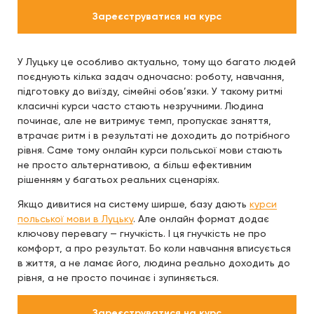
Зареєструватися на курс
У Луцьку це особливо актуально, тому що багато людей
поєднують кілька задач одночасно: роботу, навчання,
підготовку до виїзду, сімейні обов’язки. У такому ритмі
класичні курси часто стають незручними. Людина
починає, але не витримує темп, пропускає заняття,
втрачає ритм і в результаті не доходить до потрібного
рівня. Саме тому онлайн курси польської мови стають
не просто альтернативою, а більш ефективним
рішенням у багатьох реальних сценаріях.
Якщо дивитися на систему ширше, базу дають
курси
польської мови в Луцьку
. Але онлайн формат додає
ключову перевагу — гнучкість. І ця гнучкість не про
комфорт, а про результат. Бо коли навчання вписується
в життя, а не ламає його, людина реально доходить до
рівня, а не просто починає і зупиняється.
Зареєструватися на курс