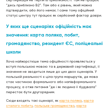
сертифікація не терпить приблизності. Там не працює
“десь приблизно B2”. Там або є рівень, який можна
підтвердити, або його немає. І саме тому офіційний
статус центру тут працює як серйозний фактор довіри.
У яких ще сценаріях офіційність має
значення: карта поляка, побит,
громадянство, резидент ЄС, поліцеальні
школи
Хоча найжорсткіше тема офіційності проявляється у
вступі польською мовою та в державній сертифікації, її
значення не зводиться лише до цих двох сценаріїв. У
польській реальності є ціла група маршрутів, де мова
стає частиною формального або напівформального
процесу, а отже питання “де і як людина її будувала”
перестає бути другорядним.
Сюди входять такі сценарії, як
карта поляка
,
карта
сталого побиту
,
польське громадянство
,
карта