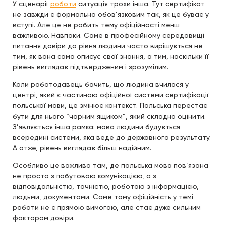
У сценарії
роботи
ситуація трохи інша. Тут сертифікат
не завжди є формально обов’язковим так, як це буває у
вступі. Але це не робить тему офіційності менш
важливою. Навпаки. Саме в професійному середовищі
питання довіри до рівня людини часто вирішується не
тим, як вона сама описує свої знання, а тим, наскільки її
рівень виглядає підтвердженим і зрозумілим.
Коли роботодавець бачить, що людина вчилася у
центрі, який є частиною офіційної системи сертифікації
польської мови, це змінює контекст. Польська перестає
бути для нього “чорним ящиком”, який складно оцінити.
З’являється інша рамка: мова людини будується
всередині системи, яка веде до державного результату.
А отже, рівень виглядає більш надійним.
Особливо це важливо там, де польська мова пов’язана
не просто з побутовою комунікацією, а з
відповідальністю, точністю, роботою з інформацією,
людьми, документами. Саме тому офіційність у темі
роботи не є прямою вимогою, але стає дуже сильним
фактором довіри.