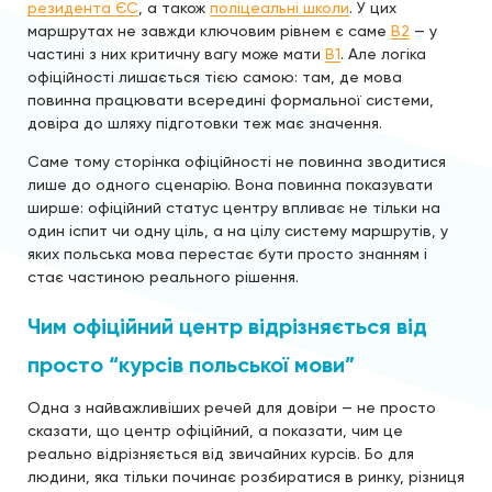
резидента ЄС
, а також
поліцеальні школи
. У цих
маршрутах не завжди ключовим рівнем є саме
B2
— у
частині з них критичну вагу може мати
B1
. Але логіка
офіційності лишається тією самою: там, де мова
повинна працювати всередині формальної системи,
довіра до шляху підготовки теж має значення.
Саме тому сторінка офіційності не повинна зводитися
лише до одного сценарію. Вона повинна показувати
ширше: офіційний статус центру впливає не тільки на
один іспит чи одну ціль, а на цілу систему маршрутів, у
яких польська мова перестає бути просто знанням і
стає частиною реального рішення.
Чим офіційний центр відрізняється від
просто “курсів польської мови”
Одна з найважливіших речей для довіри — не просто
сказати, що центр офіційний, а показати, чим це
реально відрізняється від звичайних курсів. Бо для
людини, яка тільки починає розбиратися в ринку, різниця