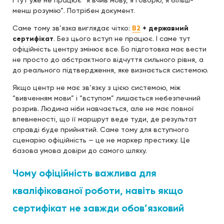
І тут уже не працює “я вчив мову, я говорю, я більш-
менш розумію”. Потрібен документ.
Саме тому зв’язка виглядає чітко:
B2
+ державний
сертифікат
. Без цього вступ не працює. І саме тут
офіційність центру змінює все. Бо підготовка має вести
не просто до абстрактного відчуття сильного рівня, а
до реального підтвердження, яке визнається системою.
Якщо центр не має зв’язку з цією системою, між
“вивченням мови” і “вступом” лишається небезпечний
розрив. Людина ніби навчається, але не має повної
впевненості, що її маршрут веде туди, де результат
справді буде прийнятий. Саме тому для вступного
сценарію офіційність — це не маркер престижу. Це
базова умова довіри до самого шляху.
Чому офіційність важлива для
кваліфікованої роботи, навіть якщо
сертифікат не завжди обов’язковий