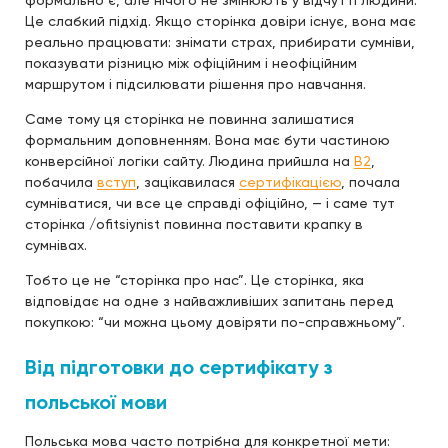
формально є, але нічого не змінюють у відчутті людини.
Це слабкий підхід. Якщо сторінка довіри існує, вона має
реально працювати: знімати страх, прибирати сумніви,
показувати різницю між офіційним і неофіційним
маршрутом і підсилювати рішення про навчання.
Саме тому ця сторінка не повинна залишатися
формальним доповненням. Вона має бути частиною
конверсійної логіки сайту. Людина прийшла на
B2
,
побачила
вступ
, зацікавилася
сертифікацією
, почала
сумніватися, чи все це справді офіційно, — і саме тут
сторінка /ofitsiynist повинна поставити крапку в
сумнівах.
Тобто це не “сторінка про нас”. Це сторінка, яка
відповідає на одне з найважливіших запитань перед
покупкою: “чи можна цьому довіряти по-справжньому”.
Від підготовки до сертифікату з
польської мови
Польська мова часто потрібна для конкретної мети: