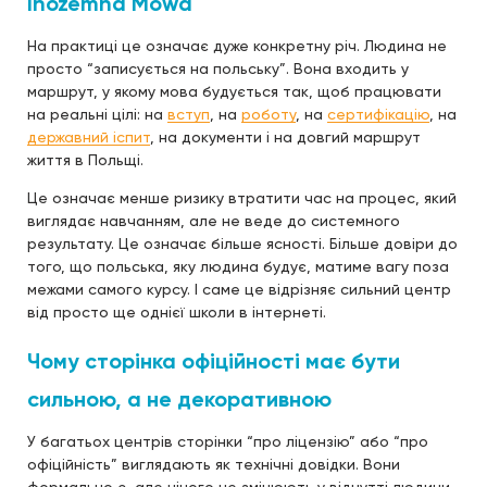
Inozemna Mowa
На практиці це означає дуже конкретну річ. Людина не
просто “записується на польську”. Вона входить у
маршрут, у якому мова будується так, щоб працювати
на реальні цілі: на
вступ
, на
роботу
, на
сертифікацію
, на
державний іспит
, на документи і на довгий маршрут
життя в Польщі.
Це означає менше ризику втратити час на процес, який
виглядає навчанням, але не веде до системного
результату. Це означає більше ясності. Більше довіри до
того, що польська, яку людина будує, матиме вагу поза
межами самого курсу. І саме це відрізняє сильний центр
від просто ще однієї школи в інтернеті.
Чому сторінка офіційності має бути
сильною, а не декоративною
У багатьох центрів сторінки “про ліцензію” або “про
офіційність” виглядають як технічні довідки. Вони