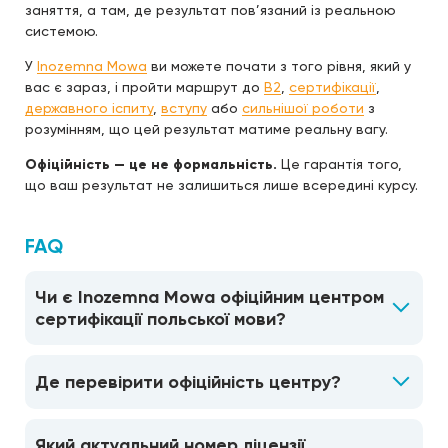
заняття, а там, де результат пов’язаний із реальною
системою.
У
Inozemna Mowa
ви можете почати з того рівня, який у
вас є зараз, і пройти маршрут до
B2
,
сертифікації
,
державного іспиту
,
вступу
або
сильнішої роботи
з
розумінням, що цей результат матиме реальну вагу.
Офіційність — це не формальність.
Це гарантія того,
що ваш результат не залишиться лише всередині курсу.
FAQ
Чи є Inozemna Mowa офіційним центром
сертифікації польської мови?
Де перевірити офіційність центру?
Який актуальний номер ліцензії