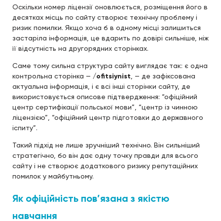
Оскільки номер ліцензії оновлюється, розміщення його в
десятках місць по сайту створює технічну проблему і
ризик помилки. Якщо хоча б в одному місці залишиться
застаріла інформація, це вдарить по довірі сильніше, ніж
її відсутність на другорядних сторінках.
Саме тому сильна структура сайту виглядає так: є одна
контрольна сторінка —
/ofitsiynist
, — де зафіксована
актуальна інформація, і є всі інші сторінки сайту, де
використовується описове підтвердження: “офіційний
центр сертифікації польської мови”, “центр із чинною
ліцензією”, “офіційний центр підготовки до державного
іспиту”.
Такий підхід не лише зручніший технічно. Він сильніший
стратегічно, бо він дає одну точку правди для всього
сайту і не створює додаткового ризику репутаційних
помилок у майбутньому.
Як офіційність пов’язана з якістю
навчання