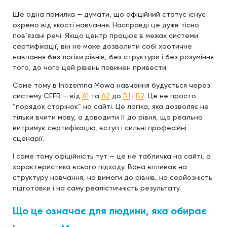
Ще одна помилка — думати, що офіційний статус існує
окремо від якості навчання. Насправді це дуже тісно
пов’язані речі. Якщо центр працює в межах системи
сертифікації, він не може дозволити собі хаотичне
навчання без логіки рівнів, без структури і без розуміння
того, до чого цей рівень повинен привести.
Саме тому в Inozemna Mowa навчання будується через
систему CEFR — від
A1
та
A2
до
B1
і
B2
. Це не просто
“порядок сторінок” на сайті. Це логіка, яка дозволяє не
тільки вчити мову, а доводити її до рівня, що реально
витримує сертифікацію, вступ і сильні професійні
сценарії.
І саме тому офіційність тут — це не табличка на сайті, а
характеристика всього підходу. Вона впливає на
структуру навчання, на вимоги до рівнів, на серйозність
підготовки і на саму реалістичність результату.
Що це означає для людини, яка обирає