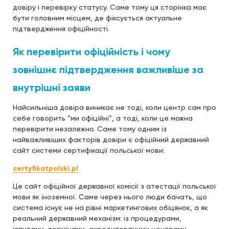
довіру і перевірку статусу. Саме тому ця сторінка має
бути головним місцем, де фіксується актуальне
підтвердження офіційності.
Як перевірити офіційність і чому
зовнішнє підтвердження важливіше за
внутрішні заяви
Найсильніша довіра виникає не тоді, коли центр сам про
себе говорить “ми офіційні”, а тоді, коли це можна
перевірити незалежно. Саме тому одним із
найважливіших факторів довіри є офіційний державний
сайт системи сертифікації польської мови:
certyfikatpolski.pl
Це сайт офіційної державної комісії з атестації польської
мови як іноземної. Саме через нього люди бачать, що
система існує не на рівні маркетингових обіцянок, а як
реальний державний механізм: із процедурами,