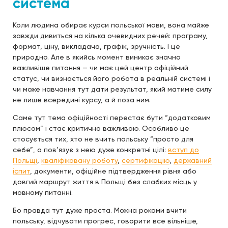
система
Коли людина обирає курси польської мови, вона майже
завжди дивиться на кілька очевидних речей: програму,
формат, ціну, викладача, графік, зручність. І це
природно. Але в якийсь момент виникає значно
важливіше питання — чи має цей центр офіційний
статус, чи визнається його робота в реальній системі і
чи може навчання тут дати результат, який матиме силу
не лише всередині курсу, а й поза ним.
Саме тут тема офіційності перестає бути “додатковим
плюсом” і стає критично важливою. Особливо це
стосується тих, хто не вчить польську “просто для
себе”, а пов’язує з нею дуже конкретні цілі:
вступ до
Польщі
,
кваліфіковану роботу
,
сертифікацію
,
державний
іспит
, документи, офіційне підтвердження рівня або
довгий маршрут життя в Польщі без слабких місць у
мовному питанні.
Бо правда тут дуже проста. Можна роками вчити
польську, відчувати прогрес, говорити все вільніше,