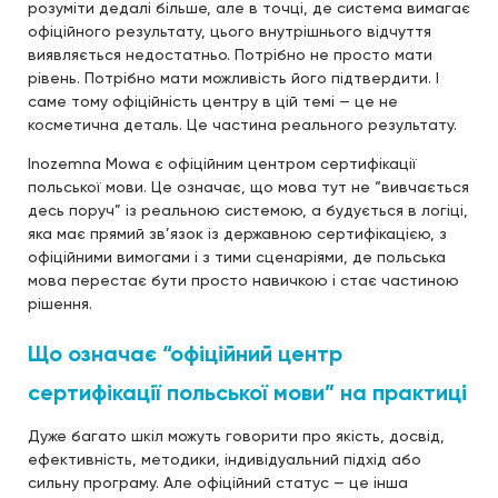
розуміти дедалі більше, але в точці, де система вимагає
офіційного результату, цього внутрішнього відчуття
виявляється недостатньо. Потрібно не просто мати
рівень. Потрібно мати можливість його підтвердити. І
саме тому офіційність центру в цій темі — це не
косметична деталь. Це частина реального результату.
Inozemna Mowa є офіційним центром сертифікації
польської мови. Це означає, що мова тут не “вивчається
десь поруч” із реальною системою, а будується в логіці,
яка має прямий зв’язок із державною сертифікацією, з
офіційними вимогами і з тими сценаріями, де польська
мова перестає бути просто навичкою і стає частиною
рішення.
Що означає “офіційний центр
сертифікації польської мови” на практиці
Дуже багато шкіл можуть говорити про якість, досвід,
ефективність, методики, індивідуальний підхід або
сильну програму. Але офіційний статус — це інша