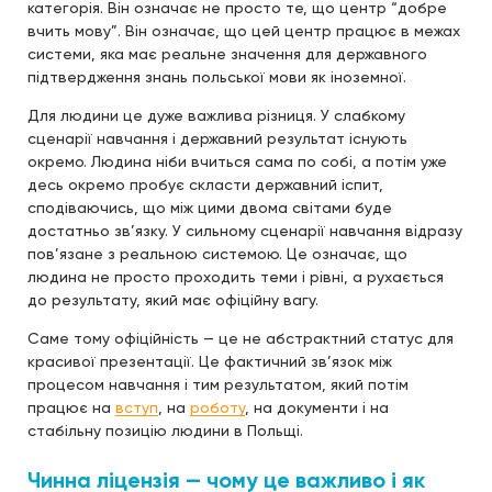
категорія. Він означає не просто те, що центр “добре
вчить мову”. Він означає, що цей центр працює в межах
системи, яка має реальне значення для державного
підтвердження знань польської мови як іноземної.
Для людини це дуже важлива різниця. У слабкому
сценарії навчання і державний результат існують
окремо. Людина ніби вчиться сама по собі, а потім уже
десь окремо пробує скласти державний іспит,
сподіваючись, що між цими двома світами буде
достатньо зв’язку. У сильному сценарії навчання відразу
пов’язане з реальною системою. Це означає, що
людина не просто проходить теми і рівні, а рухається
до результату, який має офіційну вагу.
Саме тому офіційність — це не абстрактний статус для
красивої презентації. Це фактичний зв’язок між
процесом навчання і тим результатом, який потім
працює на
вступ
, на
роботу
, на документи і на
стабільну позицію людини в Польщі.
Чинна ліцензія — чому це важливо і як