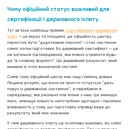
Чому офіційний статус важливий для
сертифікації і державного іспиту
Тут зв’язок найбільш прямий.
Сертифікація
і
державний
іспит
— це якраз та площина, де офіційність центру
перестає бути “додатковим плюсом” і стає частиною
самої логіки підготовки. Бо державний сертифікат — це
не загальне підтвердження, яке можна отримати будь-
де “в схожому форматі”. Це державний результат, який
виникає в чітко визначеній системі.
Саме тому офіційний центр має іншу глибину довіри.
Людина розуміє, що вона не просто готується “десь
поруч із державною системою”, а перебуває в
середовищі, яке реально пов’язане з нею. Це зменшує
хаос, зменшує кількість непотрібних здогадок і підсилює
впевненість у тому, що підготовка справді веде до
результату, який має значення.
У темі державного іспиту це особливо важливо, бо сама