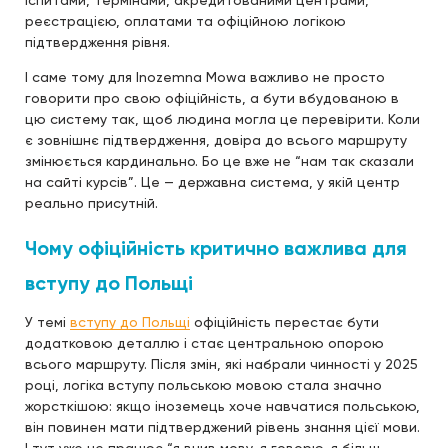
іспитами, термінами, акредитованими центрами,
реєстрацією, оплатами та офіційною логікою
підтвердження рівня.
І саме тому для Inozemna Mowa важливо не просто
говорити про свою офіційність, а бути вбудованою в
цю систему так, щоб людина могла це перевірити. Коли
є зовнішнє підтвердження, довіра до всього маршруту
змінюється кардинально. Бо це вже не “нам так сказали
на сайті курсів”. Це — державна система, у якій центр
реально присутній.
Чому офіційність критично важлива для
вступу до Польщі
У темі
вступу до Польщі
офіційність перестає бути
додатковою деталлю і стає центральною опорою
всього маршруту. Після змін, які набрали чинності у 2025
році, логіка вступу польською мовою стала значно
жорсткішою: якщо іноземець хоче навчатися польською,
він повинен мати підтверджений рівень знання цієї мови.