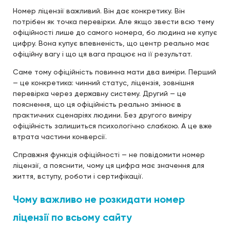
Номер ліцензії важливий. Він дає конкретику. Він
потрібен як точка перевірки. Але якщо звести всю тему
офіційності лише до самого номера, бо людина не купує
цифру. Вона купує впевненість, що центр реально має
офіційну вагу і що ця вага працює на її результат.
Саме тому офіційність повинна мати два виміри. Перший
— це конкретика: чинний статус, ліцензія, зовнішня
перевірка через державну систему. Другий — це
пояснення, що ця офіційність реально змінює в
практичних сценаріях людини. Без другого виміру
офіційність залишиться психологічно слабкою. А це вже
втрата частини конверсії.
Справжня функція офіційності — не повідомити номер
ліцензії, а пояснити, чому ця цифра має значення для
життя, вступу, роботи і сертифікації.
Чому важливо не розкидати номер
ліцензії по всьому сайту