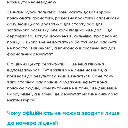
може бути неочевидною.
Звичайні курси польської мови можуть давати уроки,
пояснювати граматику, розмовну практику і словникову
базу. Іноді цього достатньо для старту або для
загального розвитку. Але коли людина йде далі — до
сертифіката, вступу, документів, сильнішої професійної
позиції — цього вже недостатньо. Бо тут мова має бути
не просто “вивченою”, а вписаною в систему, яка дає
формальний результат.
Офіційний центр сертифікації — це інша глибина
відповідальності. Тут важливо не лише навчити, а
привести до результату, який визнається. Саме тому
така сторінка має прямий продажний ефект: вона
пояснює людині, чому питання не в тому, “де дешевше
чи зручніше”, а в тому, “де результат матиме силу поза
межами курсу”.
Чому офіційність не можна зводити лише
до номера ліцензії