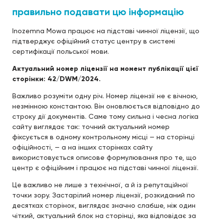
правильно подавати цю інформацію
Inozemna Mowa працює на підставі чинної ліцензії, що
підтверджує офіційний статус центру в системі
сертифікації польської мови.
Актуальний номер ліцензії на момент публікації цієї
сторінки: 42/DWM/2024.
Важливо розуміти одну річ. Номер ліцензії не є вічною,
незмінною константою. Він оновлюється відповідно до
строку дії документів. Саме тому сильна і чесна логіка
сайту виглядає так: точний актуальний номер
фіксується в одному контрольному місці — на сторінці
офіційності, — а на інших сторінках сайту
використовується описове формулювання про те, що
центр є офіційним і працює на підставі чинної ліцензії.
Це важливо не лише з технічної, а й із репутаційної
точки зору. Застарілий номер ліцензії, розкиданий по
десятках сторінок, виглядає значно слабше, ніж один
чіткий, актуальний блок на сторінці, яка відповідає за