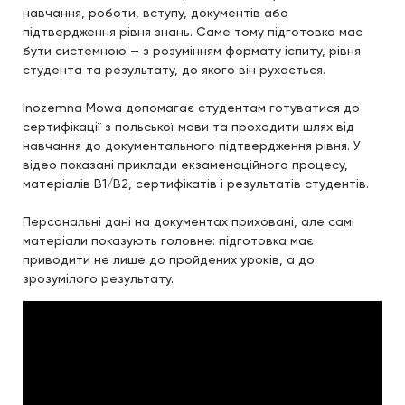
навчання, роботи, вступу, документів або
підтвердження рівня знань. Саме тому підготовка має
бути системною — з розумінням формату іспиту, рівня
студента та результату, до якого він рухається.
Inozemna Mowa допомагає студентам готуватися до
сертифікації з польської мови та проходити шлях від
навчання до документального підтвердження рівня. У
відео показані приклади екзаменаційного процесу,
матеріалів B1/B2, сертифікатів і результатів студентів.
Персональні дані на документах приховані, але самі
матеріали показують головне: підготовка має
приводити не лише до пройдених уроків, а до
зрозумілого результату.