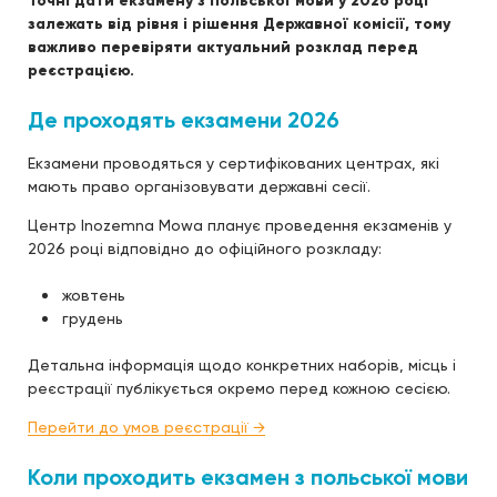
Точні дати екзамену з польської мови у 2026 році
залежать від рівня і рішення Державної комісії, тому
важливо перевіряти актуальний розклад перед
реєстрацією.
Де проходять екзамени 2026
Екзамени проводяться у сертифікованих центрах, які
мають право організовувати державні сесії.
Центр Inozemna Mowa планує проведення екзаменів у
2026 році відповідно до офіційного розкладу:
жовтень
грудень
Детальна інформація щодо конкретних наборів, місць і
реєстрації публікується окремо перед кожною сесією.
Перейти до умов реєстрації →
Коли проходить екзамен з польської мови