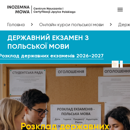
Головна
Онлайн курси польської мови
Держа
ДЕРЖАВНИЙ ЕКЗАМЕН З
ПОЛЬСЬКОЇ МОВИ
Розклад державних екзаменів 2026-2027
Розклад державних