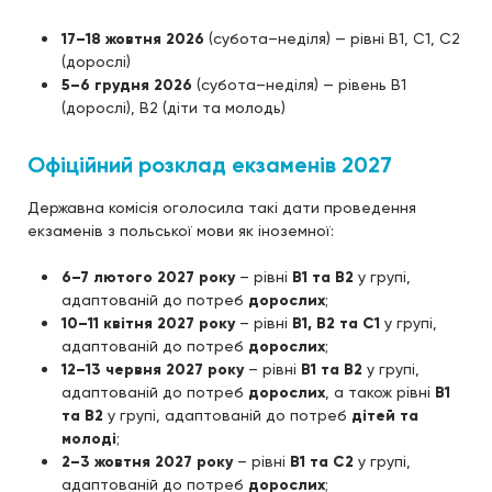
17–18 жовтня 2026
(субота–неділя) — рівні B1, C1, C2
(дорослі)
5–6 грудня 2026
(субота–неділя) — рівень B1
(дорослі), B2 (діти та молодь)
Офіційний розклад екзаменів 2027
Державна комісія оголосила такі дати проведення
екзаменів з польської мови як іноземної:
6–7 лютого 2027 року
– рівні
B1 та B2
у групі,
адаптованій до потреб
дорослих
;
10–11 квітня 2027 року
– рівні
B1, B2 та C1
у групі,
адаптованій до потреб
дорослих
;
12–13 червня 2027 року
– рівні
B1 та B2
у групі,
адаптованій до потреб
дорослих
, а також рівні
B1
та B2
у групі, адаптованій до потреб
дітей та
молоді
;
2–3 жовтня 2027 року
– рівні
B1 та C2
у групі,
адаптованій до потреб
дорослих
;