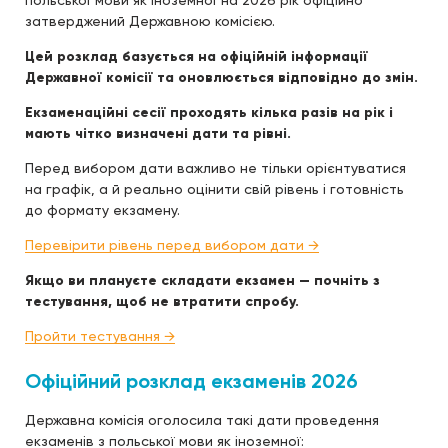
польської мови як іноземної на 2026 рік офіційно
затверджений Державною комісією.
Цей розклад базується на офіційній інформації
Державної комісії та оновлюється відповідно до змін.
Екзаменаційні сесії проходять кілька разів на рік і
мають чітко визначені дати та рівні.
Перед вибором дати важливо не тільки орієнтуватися
на графік, а й реально оцінити свій рівень і готовність
до формату екзамену.
Перевірити рівень перед вибором дати →
Якщо ви плануєте складати екзамен — почніть з
тестування, щоб не втратити спробу.
Пройти тестування →
Офіційний розклад екзаменів 2026
Державна комісія оголосила такі дати проведення
екзаменів з польської мови як іноземної: