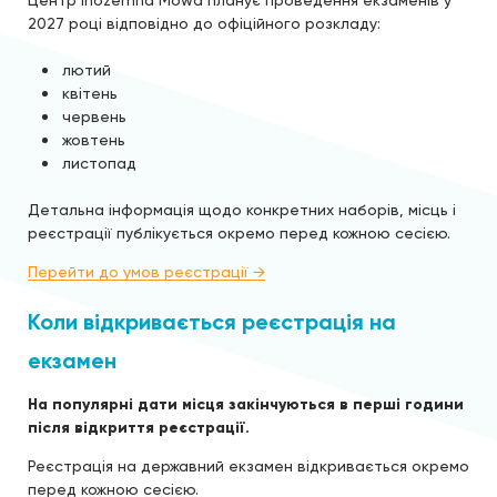
Центр Inozemna Mowa планує проведення екзаменів у
2027 році відповідно до офіційного розкладу:
лютий
квітень
червень
жовтень
листопад
Детальна інформація щодо конкретних наборів, місць і
реєстрації публікується окремо перед кожною сесією.
Перейти до умов реєстрації →
Коли відкривається реєстрація на
екзамен
На популярні дати місця закінчуються в перші години
після відкриття реєстрації.
Реєстрація на державний екзамен відкривається окремо
перед кожною сесією.