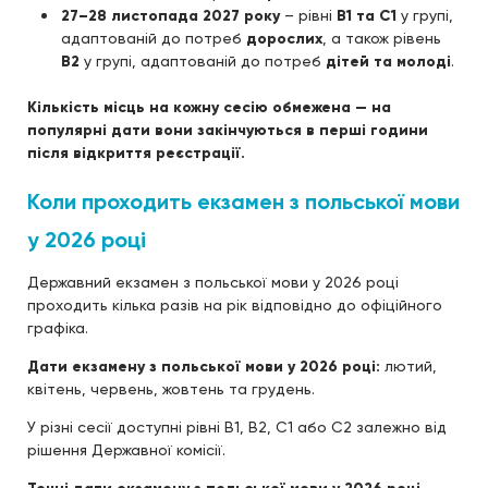
27–28 листопада 2027 року
– рівні
B1 та C1
у групі,
адаптованій до потреб
дорослих
, а також рівень
B2
у групі, адаптованій до потреб
дітей та молоді
.
Кількість місць на кожну сесію обмежена — на
популярні дати вони закінчуються в перші години
після відкриття реєстрації.
Коли проходить екзамен з польської мови
у 2026 році
Державний екзамен з польської мови у 2026 році
проходить кілька разів на рік відповідно до офіційного
графіка.
Дати екзамену з польської мови у 2026 році:
лютий,
квітень, червень, жовтень та грудень.
У різні сесії доступні рівні B1, B2, C1 або C2 залежно від
рішення Державної комісії.