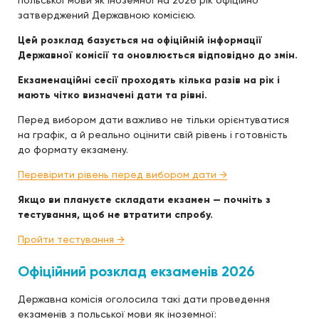
польської мови як іноземної на 2026 рік офіційно
затверджений Державною комісією.
Цей розклад базується на офіційній інформації
Державної комісії та оновлюється відповідно до змін.
Екзаменаційні сесії проходять кілька разів на рік і
мають чітко визначені дати та рівні.
Перед вибором дати важливо не тільки орієнтуватися
на графік, а й реально оцінити свій рівень і готовність
до формату екзамену.
Перевірити рівень перед вибором дати →
Якщо ви плануєте складати екзамен — почніть з
тестування, щоб не втратити спробу.
Пройти тестування →
Офіційний розклад екзаменів 2026
Державна комісія оголосила такі дати проведення
екзаменів з польської мови як іноземної: