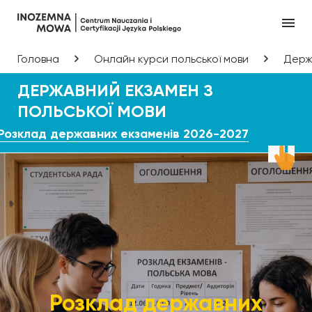
Головна
Онлайн курси польської мови
Держа
ДЕРЖАВНИЙ ЕКЗАМЕН З
ПОЛЬСЬКОЇ МОВИ
Розклад державних екзаменів 2026-2027
Розклад державних