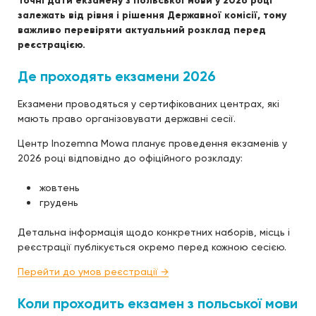
Точні дати екзамену з польської мови у 2026 році
залежать від рівня і рішення Державної комісії, тому
важливо перевіряти актуальний розклад перед
реєстрацією.
Де проходять екзамени 2026
Екзамени проводяться у сертифікованих центрах, які
мають право організовувати державні сесії.
Центр Inozemna Mowa планує проведення екзаменів у
2026 році відповідно до офіційного розкладу:
жовтень
грудень
Детальна інформація щодо конкретних наборів, місць і
реєстрації публікується окремо перед кожною сесією.
Перейти до умов реєстрації →
Коли проходить екзамен з польської мови