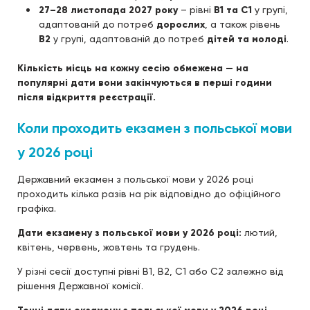
27–28 листопада 2027 року
– рівні
B1 та C1
у групі,
адаптованій до потреб
дорослих
, а також рівень
B2
у групі, адаптованій до потреб
дітей та молоді
.
Кількість місць на кожну сесію обмежена — на
популярні дати вони закінчуються в перші години
після відкриття реєстрації.
Коли проходить екзамен з польської мови
у 2026 році
Державний екзамен з польської мови у 2026 році
проходить кілька разів на рік відповідно до офіційного
графіка.
Дати екзамену з польської мови у 2026 році:
лютий,
квітень, червень, жовтень та грудень.
У різні сесії доступні рівні B1, B2, C1 або C2 залежно від
рішення Державної комісії.