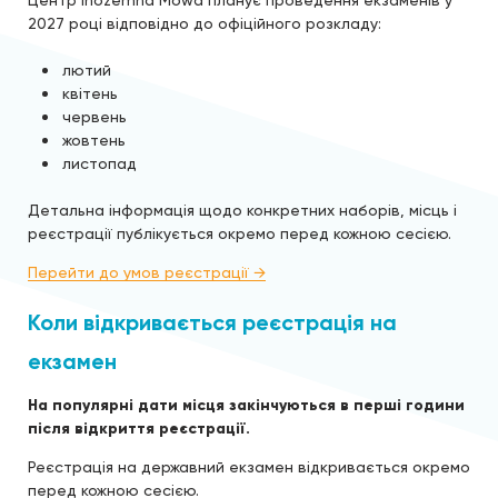
Центр Inozemna Mowa планує проведення екзаменів у
2027 році відповідно до офіційного розкладу:
лютий
квітень
червень
жовтень
листопад
Детальна інформація щодо конкретних наборів, місць і
реєстрації публікується окремо перед кожною сесією.
Перейти до умов реєстрації →
Коли відкривається реєстрація на
екзамен
На популярні дати місця закінчуються в перші години
після відкриття реєстрації.
Реєстрація на державний екзамен відкривається окремо
перед кожною сесією.