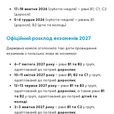
17–18 жовтня 2026
(субота–неділя) — рівні B1, C1, C2
(дорослі)
5–6 грудня 2026
(субота–неділя) — рівень B1
(дорослі), B2 (діти та молодь)
Офіційний розклад екзаменів 2027
Державна комісія оголосила такі дати проведення
екзаменів з польської мови як іноземної:
6–7 лютого 2027 року
– рівні
B1 та B2
у групі,
адаптованій до потреб
дорослих
;
10–11 квітня 2027 року
– рівні
B1, B2 та C1
у групі,
адаптованій до потреб
дорослих
;
12–13 червня 2027 року
– рівні
B1 та B2
у групі,
адаптованій до потреб
дорослих
, а також рівні
B1
та B2
у групі, адаптованій до потреб
дітей та
молоді
;
2–3 жовтня 2027 року
– рівні
B1 та C2
у групі,
адаптованій до потреб
дорослих
;