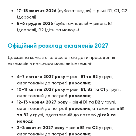
17–18 жовтня 2026
(субота–неділя) — рівні B1, C1, C2
(дорослі)
5–6 грудня 2026
(субота–неділя) — рівень B1
(дорослі), B2 (діти та молодь)
Офіційний розклад екзаменів 2027
Державна комісія оголосила такі дати проведення
екзаменів з польської мови як іноземної:
6–7 лютого 2027 року
– рівні
B1 та B2
у групі,
адаптованій до потреб
дорослих
;
10–11 квітня 2027 року
– рівні
B1, B2 та C1
у групі,
адаптованій до потреб
дорослих
;
12–13 червня 2027 року
– рівні
B1 та B2
у групі,
адаптованій до потреб
дорослих
, а також рівні
B1
та B2
у групі, адаптованій до потреб
дітей та
молоді
;
2–3 жовтня 2027 року
– рівні
B1 та C2
у групі,
адаптованій до потреб
дорослих
;