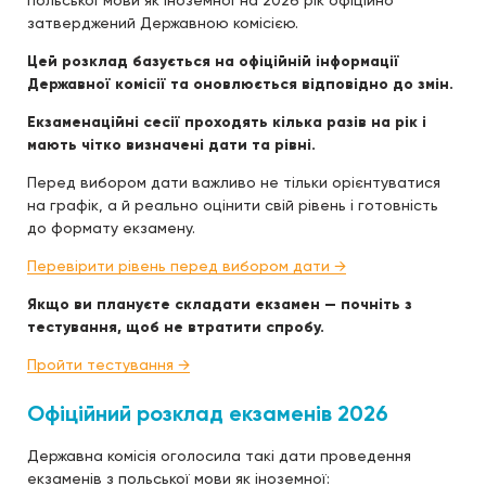
польської мови як іноземної на 2026 рік офіційно
затверджений Державною комісією.
Цей розклад базується на офіційній інформації
Державної комісії та оновлюється відповідно до змін.
Екзаменаційні сесії проходять кілька разів на рік і
мають чітко визначені дати та рівні.
Перед вибором дати важливо не тільки орієнтуватися
на графік, а й реально оцінити свій рівень і готовність
до формату екзамену.
Перевірити рівень перед вибором дати →
Якщо ви плануєте складати екзамен — почніть з
тестування, щоб не втратити спробу.
Пройти тестування →
Офіційний розклад екзаменів 2026
Державна комісія оголосила такі дати проведення
екзаменів з польської мови як іноземної: