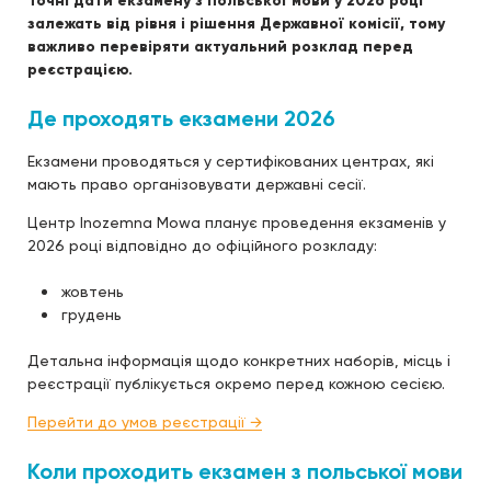
Точні дати екзамену з польської мови у 2026 році
залежать від рівня і рішення Державної комісії, тому
важливо перевіряти актуальний розклад перед
реєстрацією.
Де проходять екзамени 2026
Екзамени проводяться у сертифікованих центрах, які
мають право організовувати державні сесії.
Центр Inozemna Mowa планує проведення екзаменів у
2026 році відповідно до офіційного розкладу:
жовтень
грудень
Детальна інформація щодо конкретних наборів, місць і
реєстрації публікується окремо перед кожною сесією.
Перейти до умов реєстрації →
Коли проходить екзамен з польської мови