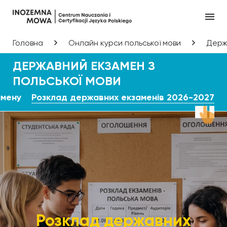
Головна
Онлайн курси польської мови
Держа
ДЕРЖАВНИЙ ЕКЗАМЕН З
ПОЛЬСЬКОЇ МОВИ
амену
Розклад державних екзаменів 2026-2027
Розклад державних