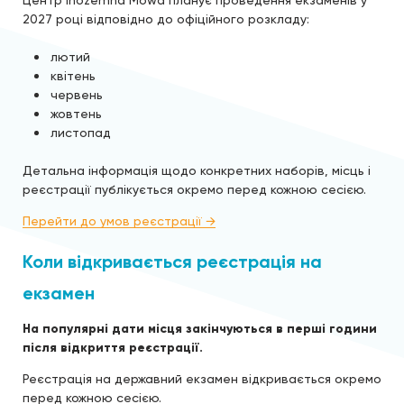
Центр Inozemna Mowa планує проведення екзаменів у
2027 році відповідно до офіційного розкладу:
лютий
квітень
червень
жовтень
листопад
Детальна інформація щодо конкретних наборів, місць і
реєстрації публікується окремо перед кожною сесією.
Перейти до умов реєстрації →
Коли відкривається реєстрація на
екзамен
На популярні дати місця закінчуються в перші години
після відкриття реєстрації.
Реєстрація на державний екзамен відкривається окремо
перед кожною сесією.