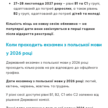
27–28 листопада 2027 року
– рівні
B1 та C1
у групі,
адаптованій до потреб
дорослих
, а також рівень
B2
у групі, адаптованій до потреб
дітей та молоді
.
Кількість місць на кожну сесію обмежена — на
популярні дати вони закінчуються в перші години
після відкриття реєстрації.
Коли проходить екзамен з польської мови
у 2026 році
Державний екзамен з польської мови у 2026 році
проходить кілька разів на рік відповідно до офіційного
графіка.
Дати екзамену з польської мови у 2026 році:
лютий,
квітень, червень, жовтень та грудень.
У різні сесії доступні рівні B1, B2, C1 або C2 залежно від
рішення Державної комісії.