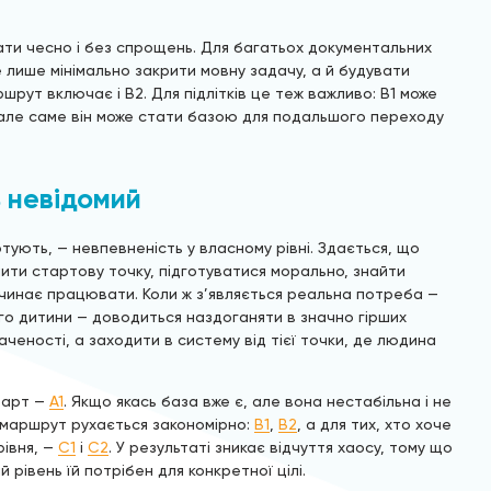
ати чесно і без спрощень. Для багатьох документальних
е лише мінімально закрити мовну задачу, а й будувати
рут включає і B2. Для підлітків це теж важливо: B1 може
ї, але саме він може стати базою для подальшого переходу
ь невідомий
ують, — невпевненість у власному рівні. Здається, що
ити стартову точку, підготуватися морально, знайти
починає працювати. Коли ж з’являється реальна потреба —
о дитини — доводиться наздоганяти в значно гірших
аченості, а заходити в систему від тієї точки, де людина
тарт —
A1
. Якщо якась база вже є, але вона нестабільна і не
і маршрут рухається закономірно:
B1
,
B2
, а для тих, хто хоче
івня, —
C1
і
C2
. У результаті зникає відчуття хаосу, тому що
й рівень їй потрібен для конкретної цілі.