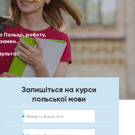
о Польщі, роботу,
замен.
зультат.
Запишіться на курси
польської мови
Ім’я
Прізвище