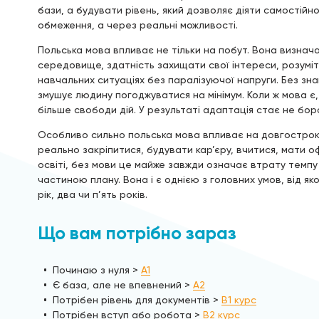
бази, а будувати рівень, який дозволяє діяти самостійно
обмеження, а через реальні можливості.
Польська мова впливає не тільки на побут. Вона визнача
середовище, здатність захищати свої інтереси, розуміти
навчальних ситуаціях без паралізуючої напруги. Без зна
змушує людину погоджуватися на мінімум. Коли ж мова є, 
більше свободи дій. У результаті адаптація стає не бо
Особливо сильно польська мова впливає на довгостроко
реально закріпитися, будувати кар’єру, вчитися, мати о
освіті, без мови це майже завжди означає втрату темп
частиною плану. Вона і є однією з головних умов, від як
рік, два чи п’ять років.
Що вам потрібно зараз
Починаю з нуля >
A1
Є база, але не впевнений >
A2
Потрібен рівень для документів >
B1 курс
Потрібен вступ або робота >
B2 курс