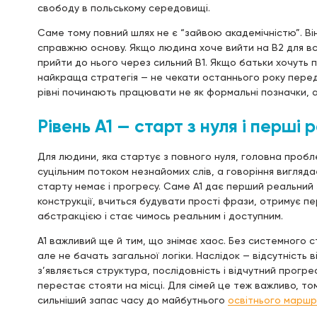
свободу в польському середовищі.
Саме тому повний шлях не є “зайвою академічністю”. Ві
справжню основу. Якщо людина хоче вийти на B2 для вс
прийти до нього через сильний B1. Якщо батьки хочуть пі
найкраща стратегія — не чекати останнього року перед
рівні починають працювати не як формальні позначки, а 
Рівень A1 — старт з нуля і перші 
Для людини, яка стартує з повного нуля, головна пробл
суцільним потоком незнайомих слів, а говоріння вигляда
старту немає і прогресу. Саме A1 дає перший реальний 
конструкції, вчиться будувати прості фрази, отримує п
абстракцією і стає чимось реальним і доступним.
A1 важливий ще й тим, що знімає хаос. Без системного
але не бачать загальної логіки. Наслідок — відсутність 
з’являється структура, послідовність і відчутний прог
перестає стояти на місці. Для сімей це теж важливо, т
сильніший запас часу до майбутнього
освітнього маршр