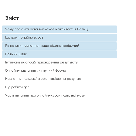
Зміст
Чому польська мова визначає можливості в Польщі
Що вам потрібно зараз
Як почати навчання, якщо рівень невідомий
Повний шлях
Інтенсив як спосіб прискорення результату
Онлайн-навчання як гнучкий формат
Навчання польської з орієнтацією на результат
Що робити далі
Часті питання про онлайн-курси польської мови