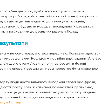
н потрібен для того, щоб кожна наступна ціль мала
тупу чи роботи, найсильніший сценарій — не форсувати, а
дготувати дитину-підлітка до технікумів та ліцеїв,
 вступом, а будувати маршрут послідовно. У результаті
як чіткі сходинки до реальних рішень у Польщі.
результати
ема — не сама мова, а страх перед нею. Польська здається
є чимось далеким. Наслідок — постійне відкладання. Але без
злам цього стану. Людина починає розуміти базові
ервинну опору. У результаті мова перестає бути лякаючою
 старту люди часто вивчають випадкові слова або фрази,
відчуття росту. Коли ж навчання починається правильно,
рес. Саме це дає найважливіший результат старту: людина
ому що ранній старт дитини-підлітка створює значно
уту в Польщі
.