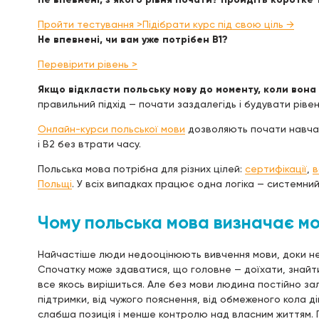
Пройти тестування >
Підібрати курс під свою ціль →
Не впевнені, чи вам уже потрібен B1?
Перевірити рівень >
Якщо відкласти польську мову до моменту, коли вона 
правильний підхід — почати заздалегідь і будувати рівен
Онлайн-курси польської мови
дозволяють почати навчання
і B2 без втрати часу.
Польська мова потрібна для різних цілей:
сертифікації
,
в
Польщі
. У всіх випадках працює одна логіка — системний 
Чому польська мова визначає мо
Найчастіше люди недооцінюють вивчення мови, доки не
Спочатку може здаватися, що головне — доїхати, знайт
все якось вирішиться. Але без мови людина постійно зал
підтримки, від чужого пояснення, від обмеженого кола д
слабша позиція і менше контролю над власним життям. 