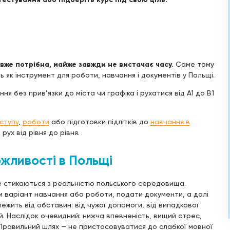
вже потрібна, майже завжди не вистачає часу.
Саме тому
ь як інструмент для роботи, навчання і документів у Польщі.
 без прив’язки до міста чи графіка і рухатися від A1 до B1
ступу
,
роботи
або підготовки підлітків до
навчання в
рух від рівня до рівня.
жливості в Польщі
 стикаються з реальністю польського середовища.
и варіант навчання або роботи, подати документи, а далі
ежить від обставин: від чужої допомоги, від випадкової
ій. Наслідок очевидний: нижча впевненість, вищий стрес,
Правильний шлях — не пристосовуватися до слабкої мовної