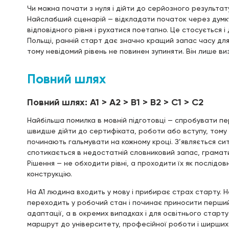
Чи можна почати з нуля і дійти до серйозного результат
Найслабший сценарій — відкладати початок через думку
відповідного рівня і рухатися поетапно. Це стосується і 
Польщі, ранній старт дає значно кращий запас часу дл
тому невідомий рівень не повинен зупиняти. Він лише ви
Повний шлях
Повний шлях: A1 > A2 > B1 > B2 > C1 > C2
Найбільша помилка в мовній підготовці — спробувати п
швидше дійти до сертифіката, роботи або вступу, тому і
починають гальмувати на кожному кроці. З’являється сит
спотикається в недостатній словниковий запас, граматик
Рішення — не обходити рівні, а проходити їх як послідов
конструкцію.
На A1 людина входить у мову і прибирає страх старту. 
переходить у робочий стан і починає приносити перший
адаптації, а в окремих випадках і для освітнього старту
маршрут до університету, професійної роботи і ширших