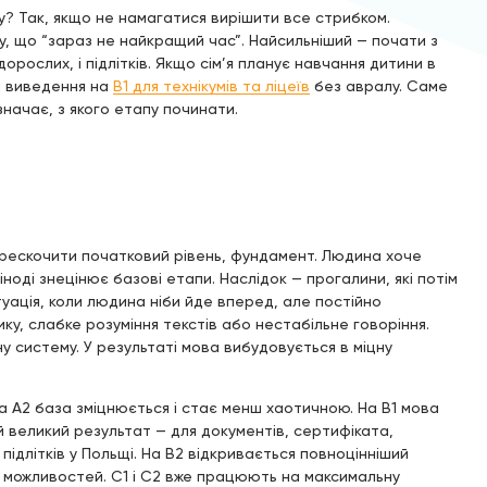
у? Так, якщо не намагатися вирішити все стрибком.
, що “зараз не найкращий час”. Найсильніший — почати з
дорослих, і підлітків. Якщо сім’я планує навчання дитини в
я виведення на
B1 для технікумів та ліцеїв
без авралу. Саме
значає, з якого етапу починати.
ерескочити початковий рівень, фундамент. Людина хоче
ноді знецінює базові етапи. Наслідок — прогалини, які потім
уація, коли людина ніби йде вперед, але постійно
у, слабке розуміння текстів або нестабільне говоріння.
ну систему. У результаті мова вибудовується в міцну
На A2 база зміцнюється і стає менш хаотичною. На B1 мова
 великий результат — для документів, сертифіката,
 підлітків у Польщі. На B2 відкривається повноцінніший
 можливостей. C1 і C2 вже працюють на максимальну