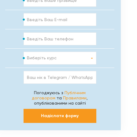
E-
mail
Телефон
Курс
Виберіть курс
Ваш
нік
в
Telegram
Погоджуюсь з
Публічним
/
договором
та
Правилами
,
WhatsApp
опублікованими на сайті
/
Viber
Надіслати форму