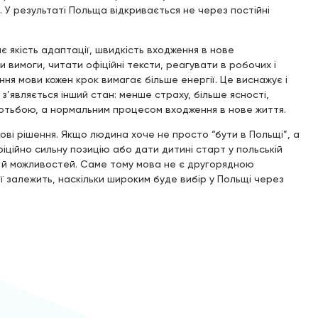
. У результаті Польща відкривається не через постійні
є якість адаптації, швидкість входження в нове
 вимоги, читати офіційні тексти, реагувати в робочих і
ння мови кожен крок вимагає більше енергії. Це виснажує і
з’являється інший стан: менше страху, більше ясності,
ротьбою, а нормальним процесом входження в нове життя.
ві рішення. Якщо людина хоче не просто “бути в Польщі”, а
фіційно сильну позицію або дати дитині старт у польській
у й можливостей. Саме тому мова не є другорядною
ої залежить, наскільки широким буде вибір у Польщі через