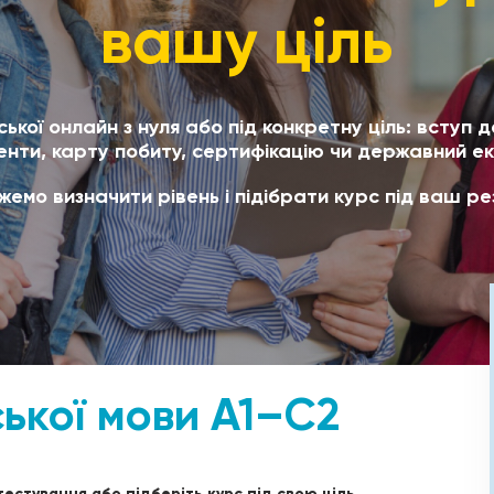
вашу ціль
ької онлайн з нуля або під конкретну ціль: вступ д
енти, карту побиту, сертифікацію чи державний ек
емо визначити рівень і підібрати курс під ваш ре
ької мови A1–C2
тестування або підберіть курс під свою ціль.