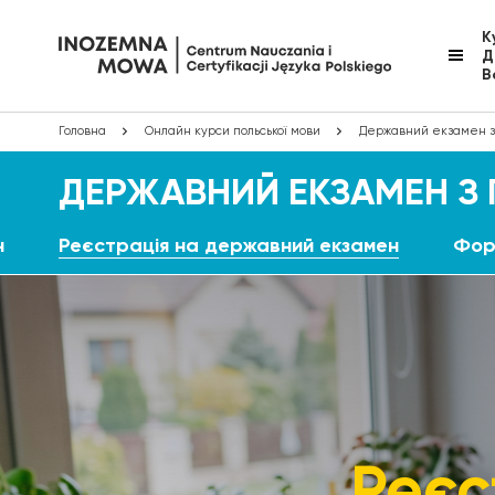
К
Д
В
Головна
Онлайн курси польської мови
Державний екзамен з 
ДЕРЖАВНИЙ ЕКЗАМЕН З
н
Реєстрація на державний екзамен
Фор
Реєс