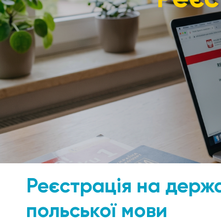
Реєстрація на держ
польської мови