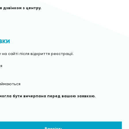
 дзвінком з центру.
вки
а сайті після відкриття реєстрації.
ся
риймаються
а могла бути вичерпана перед вашою заявкою.
Вартість