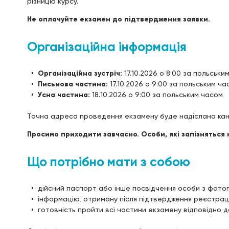
різницю курсу.
Не оплачуйте екзамен до підтвердження заявки.
Організаційна інформація
Організаційна зустріч:
17.10.2026 о 8:00 за польськи
Письмова частина:
17.10.2026 о 9:00 за польським ча
Усна частина:
18.10.2026 о 9:00 за польським часом
Точна адреса проведення екзамену буде надіслана кан
Просимо приходити завчасно. Особи, які запізняться 
Що потрібно мати з собою
дійсний паспорт або інше посвідчення особи з фото
інформацію, отриману після підтвердження реєстраці
готовність пройти всі частини екзамену відповідно 