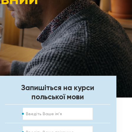
Запишіться на курси
польської мови
Ім’я
Прізвище