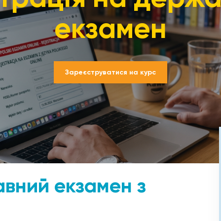
екзамен
Зареєструватися на курс
авний екзамен з