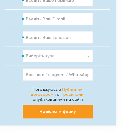
E-
mail
Телефон
Курс
Виберіть курс
Ваш
нік
в
Telegram
Погоджуюсь з
Публічним
/
договором
та
Правилами
,
WhatsApp
опублікованими на сайті
/
Viber
Надіслати форму