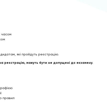
м часом
сом
дидатам, які пройдуть реєстрацію.
на реєстрацію, можуть бути не допущені до екзамену.
графією
ї
до правил