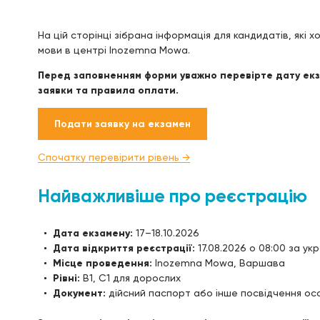
На цій сторінці зібрана інформація для кандидатів, які
мови в центрі Inozemna Mowa.
Перед заповненням форми уважно перевірте дату екза
заявки та правила оплати.
Подати заявку на екзамен
Спочатку перевірити рівень →
Найважливіше про реєстрацію
Дата екзамену:
17–18.10.2026
Дата відкриття реєстрації:
17.08.2026 о 08:00 за ук
Місце проведення:
Inozemna Mowa, Варшава
Рівні:
B1, C1 для дорослих
Документ:
дійсний паспорт або інше посвідчення о