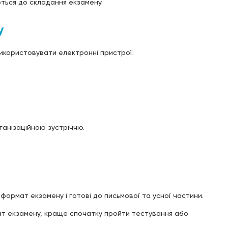
ться до складання екзамену.
у
икористовувати електронні пристрої:
ганізаційною зустріччю.
, формат екзамену і готові до письмової та усної частини.
мат екзамену, краще спочатку пройти тестування або