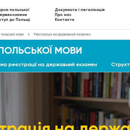
урси польської
Документи і легалізація
ержекзамени
Про нас
ступ до Польщі
Контакти
польської мови
Реєстрація на державний екзамен
 ПОЛЬСЬКОЇ МОВИ
ма реєстрації на державний екзамен
Структ
трація на держ