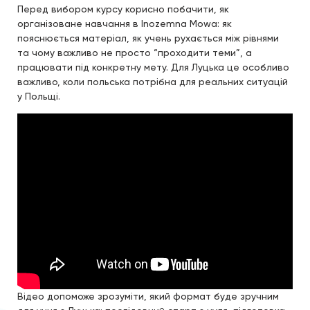
Перед вибором курсу корисно побачити, як
організоване навчання в Inozemna Mowa: як
пояснюється матеріал, як учень рухається між рівнями
та чому важливо не просто “проходити теми”, а
працювати під конкретну мету. Для Луцька це особливо
важливо, коли польська потрібна для реальних ситуацій
у Польщі.
Відео допоможе зрозуміти, який формат буде зручним