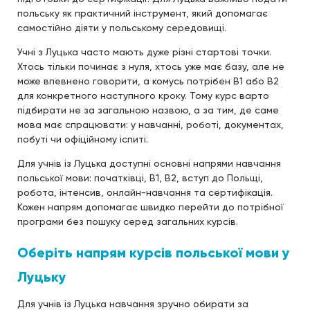
польську як практичний інструмент, який допомагає
самостійно діяти у польському середовищі.
Учні з Луцька часто мають дуже різні стартові точки.
Хтось тільки починає з нуля, хтось уже має базу, але не
може впевнено говорити, а комусь потрібен B1 або B2
для конкретного наступного кроку. Тому курс варто
підбирати не за загальною назвою, а за тим, де саме
мова має спрацювати: у навчанні, роботі, документах,
побуті чи офіційному іспиті.
Для учнів із Луцька доступні основні напрями навчання
польської мови: початківці, B1, B2, вступ до Польщі,
робота, інтенсив, онлайн-навчання та сертифікація.
Кожен напрям допомагає швидко перейти до потрібної
програми без пошуку серед загальних курсів.
Оберіть напрям
курсів польської мови у
Луцьку
Для учнів із Луцька навчання зручно обирати за