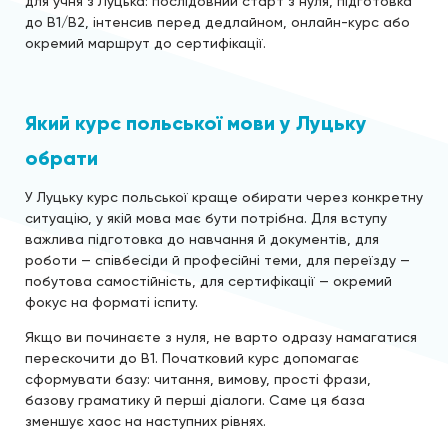
для учня з Луцька: послідовний старт з нуля, підготовка
до B1/B2, інтенсив перед дедлайном, онлайн-курс або
окремий маршрут до сертифікації.
Який курс польської мови у Луцьку
обрати
У Луцьку курс польської краще обирати через конкретну
ситуацію, у якій мова має бути потрібна. Для вступу
важлива підготовка до навчання й документів, для
роботи — співбесіди й професійні теми, для переїзду —
побутова самостійність, для сертифікації — окремий
фокус на форматі іспиту.
Якщо ви починаєте з нуля, не варто одразу намагатися
перескочити до B1. Початковий курс допомагає
сформувати базу: читання, вимову, прості фрази,
базову граматику й перші діалоги. Саме ця база
зменшує хаос на наступних рівнях.