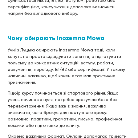
сумніваєтеся між A1, B1, B2, вступом, роботою або
сертифікацією, консультація допоможе визначити
напрям без випадкового вибору.
Чому обирають Inozemna Mowa
Учні з Луцька обирають Inozemna Mowa тоді, коли
хочуть не просто відвідувати заняття, а підготувати
польську до конкретних ситуацій: вступу, роботи,
документів, переїзду, B1/B2 або сертифікації. У такому
навчанні важливо, щоб кожен етап мав практичне
призначення.
Підбір курсу починається зі стартового рівня. Якщо
учень починає з нуля, потрібна зрозуміла база без
перевантаження. Якщо вже є знання, важливо
визначити, чого бракує для наступного кроку:
розмовної практики, граматики, письма, професійної
лексики або підготовки до іспиту.
Окремо важливий формат. Онлайн допомагає тримати