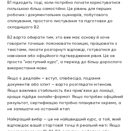
B1 підходить тоді, коли потрібно почати користуватися
польською більш самостійно. Це рівень для перших
робочих і документальних сценаріїв, побутового
спілкування, простого листування та підготовки до
складнішого B2.
B2 варто обирати тим, хто вже має основу й хоче
говорити точніше: пояснювати позицію, працювати з
текстами, писати розгорнуті відповіді, готуватися до
навчання або офіційного підтвердження рівня. Це не
просто “наступний курс”, а перехід до більш дорослого
використання мови.
Якщо є дедлайн — вступ, співбесіда, подання
документів або іспит — варто розглядати інтенсив.
Якщо важлива стабільність без прив’язки до локації,
краще підійде онлайн-формат. Якщо потрібен офіційний
результат, сертифікацію потрібно планувати окремо, а
не залишати на останній етап.
Найкращий вибір — це не найшвидший курс, а той, який
відповідає вашій стартовій точці й реальній меті. Якщо