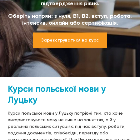
підтвердження рівня.
Оберіть напрям: з нуля, B1, B2, вступ, робота,
інтенсив, онлайн або сертифікація.
Зареєструватися на курс
Курси польської мови у
Луцьку
Курси польської мови у Луцьку потрібні тим, хто хоче
використовувати мову не лише на заняттях, а й у
реальних польських ситуаціях: під час вступу, роботи,
подання документів, співбесіди, переїзду або
підготовки до сертифікації. Для Луцька важливо подати