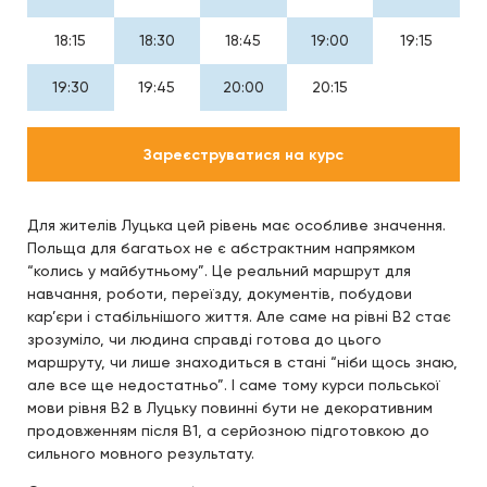
18:15
18:30
18:45
19:00
19:15
19:30
19:45
20:00
20:15
Зареєструватися на курс
Для жителів Луцька цей рівень має особливе значення.
Польща для багатьох не є абстрактним напрямком
“колись у майбутньому”. Це реальний маршрут для
навчання, роботи, переїзду, документів, побудови
кар’єри і стабільнішого життя. Але саме на рівні B2 стає
зрозуміло, чи людина справді готова до цього
маршруту, чи лише знаходиться в стані “ніби щось знаю,
але все ще недостатньо”. І саме тому курси польської
мови рівня B2 в Луцьку повинні бути не декоративним
продовженням після B1, а серйозною підготовкою до
сильного мовного результату.