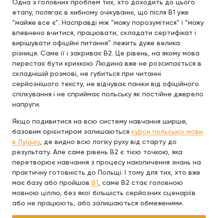
Одна з головних проблем тих, хто доходить до цього
етапу, полягає в хибному очікуванні, що після B1 уже
“майже все є”. Насправді між “можу порозумітися” і “можу
впевнено вчитися, працювати, складати сертифікат і
вирішувати офіційні питання” лежить дуже велика
різниця. Саме її і закриває B2. Це рівень, на якому мова
перестає бути крихкою. Людина вже не розсипається в
складнішій розмові, не губиться при читанні
серйознішого тексту, не відчуває паніки від офіційного
спілкування і не сприймає польську як постійне джерело
напруги.
Якщо подивитися на всю систему навчання ширше,
базовим орієнтиром залишаються
курси польської мови
в Луцьку
, де видно всю логіку руху від старту до
результату. Але саме рівень B2 є тією точкою, яка
перетворює навчання з процесу накопичення знань на
практичну готовність до Польщі. І тому для тих, хто вже
має базу або пройшов
B1
, саме B2 стає головною
мовною ціллю, без якої більшість серйозних сценаріїв
або не працюють, або залишаються обмеженими.