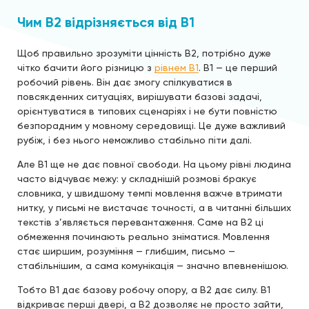
Чим B2 відрізняється від B1
Щоб правильно зрозуміти цінність B2, потрібно дуже
чітко бачити його різницю з
рівнем B1
. B1 — це перший
робочий рівень. Він дає змогу спілкуватися в
повсякденних ситуаціях, вирішувати базові задачі,
орієнтуватися в типових сценаріях і не бути повністю
безпорадним у мовному середовищі. Це дуже важливий
рубіж, і без нього неможливо стабільно піти далі.
Але B1 ще не дає повної свободи. На цьому рівні людина
часто відчуває межу: у складнішій розмові бракує
словника, у швидшому темпі мовлення важче втримати
нитку, у письмі не вистачає точності, а в читанні більших
текстів з’являється перевантаження. Саме на B2 ці
обмеження починають реально зніматися. Мовлення
стає ширшим, розуміння — глибшим, письмо —
стабільнішим, а сама комунікація — значно впевненішою.
Тобто B1 дає базову робочу опору, а B2 дає силу. B1
відкриває перші двері, а B2 дозволяє не просто зайти,