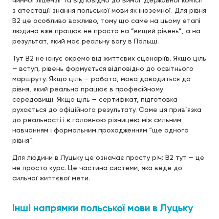
чинної ліцензії та відповідно до вимог Державної комісії
з атестації знання польської мови як іноземної. Для рівня
B2 це особливо важливо, тому що саме на цьому етапі
людина вже працює не просто на “вищий рівень”, а на
результат, який має реальну вагу в Польщі.
Тут B2 не існує окремо від життєвих сценаріїв. Якщо ціль
— вступ, рівень формується відповідно до освітнього
маршруту. Якщо ціль — робота, мова доводиться до
рівня, який реально працює в професійному
середовищі. Якщо ціль — сертифікат, підготовка
рухається до офіційного результату. Саме ця прив’язка
до реальності і є головною різницею між сильним
навчанням і формальним проходженням “ще одного
рівня”.
Для людини в Луцьку це означає просту річ: B2 тут — це
не просто курс. Це частина системи, яка веде до
сильної життєвої мети.
Інші напрямки польської мови в Луцьку