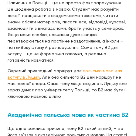
Навчання в Польщі — це не просто факт зарахування.
Це щоденна робота з мовою. Студент має розуміти
лекції, працювати з академічними текстами, читати
значні обсяги матеріалів, писати есе, відповіді, курсові,
взаємодіяти з викладачами, брати участь у семінарах.
Якщо мова слабка, навчання дуже швидко
перетворюється на постійне наздоганяння, а інколи —
на глибоку втому й розчарування. Саме тому B2 для
вступу — це не формальна галочка, а реальна
готовність навчатися.
Окремий прикладний маршрут дає
польська мова для
вступу в Луцьку
. Але без сильного B2 цей маршрут не
має повної опори. Саме тому якщо людина в Луцьку вже
зараз думає про університет у Польщі, то B2 має бути її
ключовою мовною ціллю.
Академічна польська мова як частина B2
Ще одна важлива причина, чому B2 такий цінний, — це
його зв’язок з академічною польською мовою. На старті