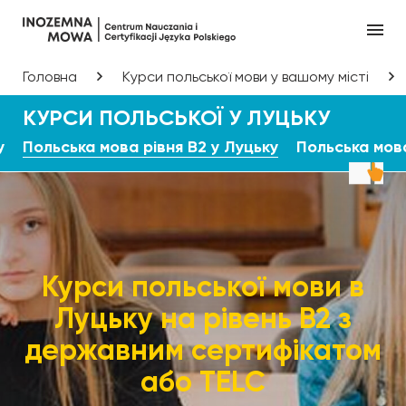
Головна
Курси польської мови у вашому місті
КУРСИ ПОЛЬСЬКОЇ У ЛУЦЬКУ
у
Польська мова рівня B2 у Луцьку
Польська мов
Курси польської мови в
Луцьку на рівень В2 з
державним сертифікатом
або TELC