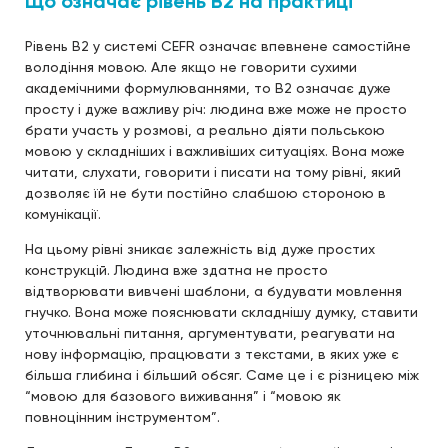
Що означає рівень B2 на практиці
Рівень B2 у системі CEFR означає впевнене самостійне
володіння мовою. Але якщо не говорити сухими
академічними формулюваннями, то B2 означає дуже
просту і дуже важливу річ: людина вже може не просто
брати участь у розмові, а реально діяти польською
мовою у складніших і важливіших ситуаціях. Вона може
читати, слухати, говорити і писати на тому рівні, який
дозволяє їй не бути постійно слабшою стороною в
комунікації.
На цьому рівні зникає залежність від дуже простих
конструкцій. Людина вже здатна не просто
відтворювати вивчені шаблони, а будувати мовлення
гнучко. Вона може пояснювати складнішу думку, ставити
уточнювальні питання, аргументувати, реагувати на
нову інформацію, працювати з текстами, в яких уже є
більша глибина і більший обсяг. Саме це і є різницею між
“мовою для базового виживання” і “мовою як
повноцінним інструментом”.