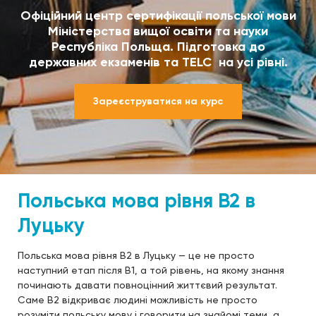
Офіційний центр сертифікації польської мови
Міністерства вищої освіти та науки
Республіка Польща. Підготовка до
державних екзаменів та TELC на усі рівні.
Зареєструватися на курс
Польська мова рівня B2 в
Луцьку
Польська мова рівня B2 в Луцьку — це не просто
наступний етап після B1, а той рівень, на якому знання
починають давати повноцінний життєвий результат.
Саме B2 відкриває людині можливість не просто
розуміти польську мову і говорити на знайомі теми, а