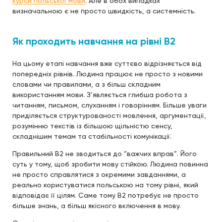
курси польської мови
. Але в обох випадках
визначальною є не просто швидкість, а системність.
Як проходить навчання на рівні B2
На цьому етапі навчання вже суттєво відрізняється від
попередніх рівнів. Людина працює не просто з новими
словами чи правилами, а з більш складним
використанням мови. З’являється глибша робота з
читанням, письмом, слуханням і говорінням. Більше уваги
приділяється структурованості мовлення, аргументації,
розумінню текстів із більшою щільністю сенсу,
складнішим темам та стабільності комунікації.
Правильний B2 не зводиться до “важчих вправ”. Його
суть у тому, щоб зробити мову стійкою. Людина повинна
не просто справлятися з окремими завданнями, а
реально користуватися польською на тому рівні, який
відповідає її цілям. Саме тому B2 потребує не просто
більше знань, а більш якісного включення в мову.