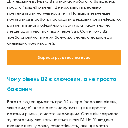
Для людини в Луцьку B2 означає набагато більше, ніж
просто “вищий рівень”. Це можливість реально
претендувати на університет у Польщі, впевненіше
почуватися в роботі, проходити державну сертифікацію,
розуміти вимоги офіційних структур, а також значно
легше адаптуватися після переїзду. Саме тому B2
треба сприймати не як бонус до знань, а як ключ до
сильніших можливостей.
Зареєструватися на курс
Чому рівень B2 є ключовим, а не просто
бажаним
Багато людей думають про B2 як про “хороший рівень,
якщо вийде”. Але в реальному житті це не просто
бажаний рівень, а часто необхідний. Саме він закриває
ту прогалину, яка залишається після B1. На B1 людина
вже має першу мовну самостійність, але ще часто