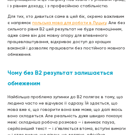
і з рівнем доходу, і з професійною стабільністю.
Для тих, хто дивиться саме в цей бік, окремо важливим
є напрямок
польська мова для роботи в Луцьку
. Але без
сильного рівня B2 цей результат не буде повноцінним,
адже саме він дає мовну опору для впевненого
працевлаштування, відкриває доступ до кращих
вакансій і дозволяє працювати без постійного мовного
обмеження.
Чому без B2 результат залишається
обмеженим
Найбільша проблема зупинки до B2 полягає в тому, що
людина часто не відчуває її одразу. Їй здається, що
мова вже є, що говорити вона вже може, що далі якось
воно складеться. Але реальність дуже швидко показує
межі: складніша робоча розмова — і виникає пауза,
серйозніший текст — і з’являється втома, вступні вимоги
— і стає видно, що рівень не дотягує, офіційна