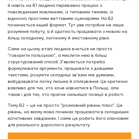
й навіть на B1 людина переважно працює з
повсякденним мовленням, із типовими темами, із
відносно простими життєвими сценаріями. На B2
починається інший формат. Тут уже потрібне не лише
розуміння побуту, а й здатність працювати з мовою на
більш складному, логічному й змістовному рівні.
Саме на цьому етапі людина вчиться не просто
“говорити польською”, а мислити нею в більш
структурований спосіб. З’являється потреба
формулювати аргументи, працювати з довшими
текстами, розуміти складніші зв’язки між думками,
вибудовувати логіку письма й спілкування. Це критично
важливо для тих, хто хоче навчатися в Польщі, але
також і для тих, хто прагне сильнішої позиції в роботі.
Тому B2 — це не просто “розмовний рівень плюс”. Це
рівень, на якому мова починає працювати в складніших
когнітивних завданнях. І саме це робить його ключовим
для реального дорослого результату.