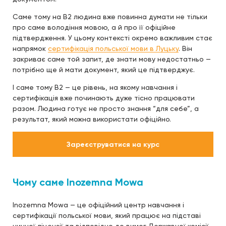
Саме тому на B2 людина вже повинна думати не тільки
про саме володіння мовою, а й про її офіційне
підтвердження. У цьому контексті окремо важливим стає
напрямок
сертифікація польської мови в Луцьку
. Він
закриває саме той запит, де знати мову недостатньо —
потрібно ще й мати документ, який це підтверджує.
І саме тому B2 — це рівень, на якому навчання і
сертифікація вже починають дуже тісно працювати
разом. Людина готує не просто знання “для себе”, а
результат, який можна використати офіційно.
Зареєструватися на курс
Чому саме Inozemna Mowa
Inozemna Mowa — це офіційний центр навчання і
сертифікації польської мови, який працює на підставі