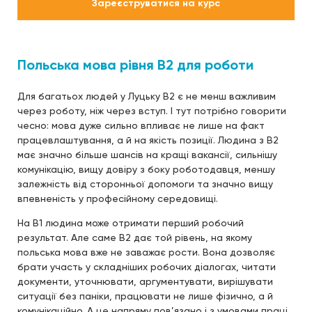
Зареєструватися на курс
Польська мова рівня B2 для роботи
Для багатьох людей у Луцьку B2 є не менш важливим
через роботу, ніж через вступ. І тут потрібно говорити
чесно: мова дуже сильно впливає не лише на факт
працевлаштування, а й на якість позиції. Людина з B2
має значно більше шансів на кращі вакансії, сильнішу
комунікацію, вищу довіру з боку роботодавця, меншу
залежність від сторонньої допомоги та значно вищу
впевненість у професійному середовищі.
На B1 людина може отримати перший робочий
результат. Але саме B2 дає той рівень, на якому
польська мова вже не заважає рости. Вона дозволяє
брати участь у складніших робочих діалогах, читати
документи, уточнювати, аргументувати, вирішувати
ситуації без паніки, працювати не лише фізично, а й
комунікаційно. А це напряму пов’язано і з умовами праці,