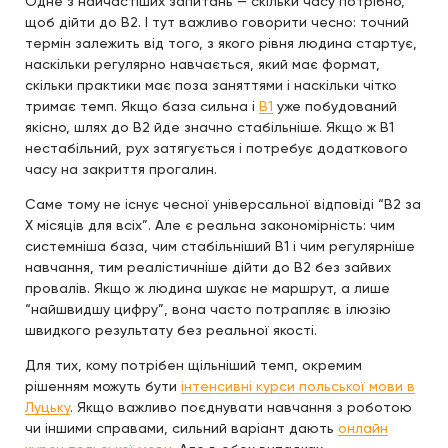
Одне з найчастіших запитань — скільки часу потрібно,
щоб дійти до B2. І тут важливо говорити чесно: точний
термін залежить від того, з якого рівня людина стартує,
наскільки регулярно навчається, який має формат,
скільки практики має поза заняттями і наскільки чітко
тримає темп. Якщо база сильна і
B1
уже побудований
якісно, шлях до B2 йде значно стабільніше. Якщо ж B1
нестабільний, рух затягується і потребує додаткового
часу на закриття прогалин.
Саме тому не існує чесної універсальної відповіді “B2 за
X місяців для всіх”. Але є реальна закономірність: чим
системніша база, чим стабільніший B1 і чим регулярніше
навчання, тим реалістичніше дійти до B2 без зайвих
провалів. Якщо ж людина шукає не маршрут, а лише
“найшвидшу цифру”, вона часто потрапляє в ілюзію
швидкого результату без реальної якості.
Для тих, кому потрібен щільніший темп, окремим
рішенням можуть бути
інтенсивні курси польської мови в
Луцьку
. Якщо важливо поєднувати навчання з роботою
чи іншими справами, сильний варіант дають
онлайн