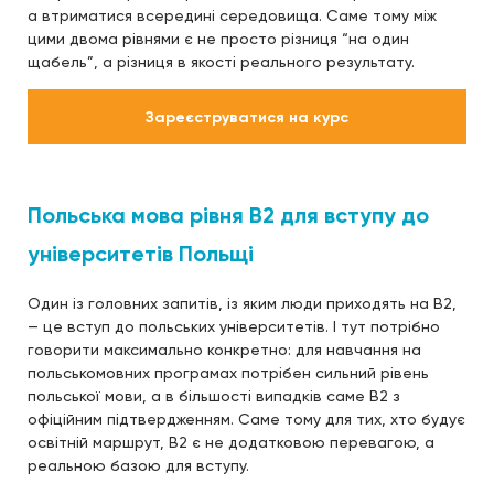
а втриматися всередині середовища. Саме тому між
цими двома рівнями є не просто різниця “на один
щабель”, а різниця в якості реального результату.
Зареєструватися на курс
Польська мова рівня B2 для вступу до
університетів Польщі
Один із головних запитів, із яким люди приходять на B2,
— це вступ до польських університетів. І тут потрібно
говорити максимально конкретно: для навчання на
польськомовних програмах потрібен сильний рівень
польської мови, а в більшості випадків саме B2 з
офіційним підтвердженням. Саме тому для тих, хто будує
освітній маршрут, B2 є не додатковою перевагою, а
реальною базою для вступу.