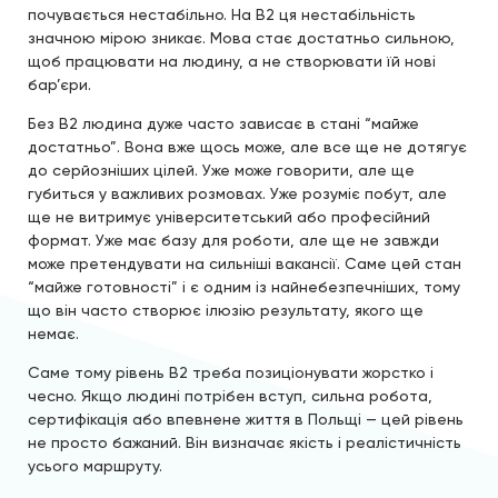
почувається нестабільно. На B2 ця нестабільність
значною мірою зникає. Мова стає достатньо сильною,
щоб працювати на людину, а не створювати їй нові
бар’єри.
Без B2 людина дуже часто зависає в стані “майже
достатньо”. Вона вже щось може, але все ще не дотягує
до серйозніших цілей. Уже може говорити, але ще
губиться у важливих розмовах. Уже розуміє побут, але
ще не витримує університетський або професійний
формат. Уже має базу для роботи, але ще не завжди
може претендувати на сильніші вакансії. Саме цей стан
“майже готовності” і є одним із найнебезпечніших, тому
що він часто створює ілюзію результату, якого ще
немає.
Саме тому рівень B2 треба позиціонувати жорстко і
чесно. Якщо людині потрібен вступ, сильна робота,
сертифікація або впевнене життя в Польщі — цей рівень
не просто бажаний. Він визначає якість і реалістичність
усього маршруту.