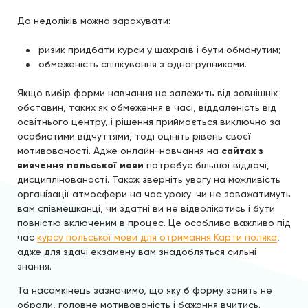
До недоліків можна зарахувати:
ризик придбати курси у шахраїв і бути обманутим;
обмеженість спілкування з одногрупниками.
Якщо вибір форми навчання не залежить від зовнішніх
обставин, таких як обмеження в часі, віддаленість від
освітнього центру, і рішення приймається виключно за
особистими відчуттями, тоді оцініть рівень своєї
мотивованості. Адже онлайн-навчання на
сайтах з
вивчення польської мови
потребує більшої віддачі,
дисциплінованості. Також зверніть увагу на можливість
організації атмосфери на час уроку: чи не заважатимуть
вам співмешканці, чи здатні ви не відволікатись і бути
повністю включеним в процес. Це особливо важливо під
час
курсу польської мови для отримання Карти поляка
,
адже для здачі екзамену вам знадобляться сильні
знання.
Та насамкінець зазначимо, що яку б форму занять не
обрали, головне мотивованість і бажання вчитись.