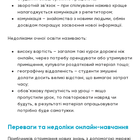
зворотній зв’язок – при спілкуванні наживо краще
налагоджується комунікація з репетитором;
комунікація – знайомства з новими людьми, обмін
досвідом покращує засвоєння нової інформації.
Недоліками очної освіти називають:
високу вартість – загалом такі курси дорожчі ніж
онлайн, через потребу орендувати або утримувати
приміщення, купувати роздатковий матеріал тощо;
географічну віддаленість – студенти змушені
долати досить великі відстані, що вимагає затрат
часу;
обов’язкову присутність на уроці – якщо
пропустили урок, то повторювати навряд чи
будуть, в результаті матеріал опрацьовувати
потрібно буде самотужки.
Переваги та недоліки онлайн-навчання
Прибічників отримання нових знань з допомогою мережі