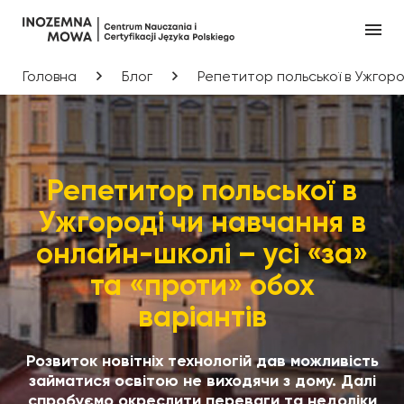
Головна
Блог
Репетитор польської в Ужгород
Репетитор польської в
Ужгороді чи навчання в
онлайн-школі – усі «за»
та «проти» обох
варіантів
Розвиток новітніх технологій дав можливість
займатися освітою не виходячи з дому. Далі
спробуємо окреслити переваги та недоліки