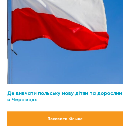
Де вивчати польську мову дітям та дорослим
в Чернівцях
Розбивка
на
Показати більше
сторінки