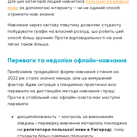
Для цих категорій людей навчитися
польської розмовної
мови
за допомогою інтернету – чи не єдиний спосіб
отримати нові знання.
Навчання через світову павутину дозволяє студенту
побудувати графік на власний розсуд, що робить цей
спосіб більш зручним. Проте відповідальності на учня
лягає також більша.
Переваги та недоліки офлайн-навчання
Прибічників традиційної форми навчання станом на
2022 рік стало значно менше, але це вимушений
фактор. Адже ситуація з пандемією практично всіх
перевела на дистанційні методи навчання і праці.
Проте в стабільний час офлайн-освіта має наступні
переваги:
дисциплінованість – контроль за виконанням
завдань і перевірку вивчення матеріалу покладено
на
репетитора польської мови в Ужгороді
, тому
студенти більш сумлінно працюють;