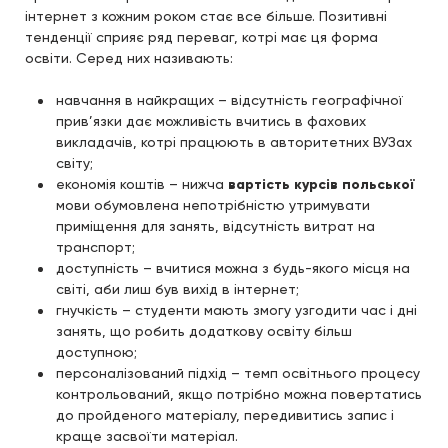
інтернет з кожним роком стає все більше. Позитивні
тенденції сприяє ряд переваг, котрі має ця форма
освіти. Серед них називають:
навчання в найкращих – відсутність географічної
прив’язки дає можливість вчитись в фахових
викладачів, котрі працюють в авторитетних ВУЗах
світу;
економія коштів – нижча
вартість курсів польської
мови обумовлена непотрібністю утримувати
приміщення для занять, відсутність витрат на
транспорт;
доступність – вчитися можна з будь-якого місця на
світі, аби лиш був вихід в інтернет;
гнучкість – студенти мають змогу узгодити час і дні
занять, що робить додаткову освіту більш
доступною;
персоналізований підхід – темп освітнього процесу
контрольований, якщо потрібно можна повертатись
до пройденого матеріалу, передивитись запис і
краще засвоїти матеріал.